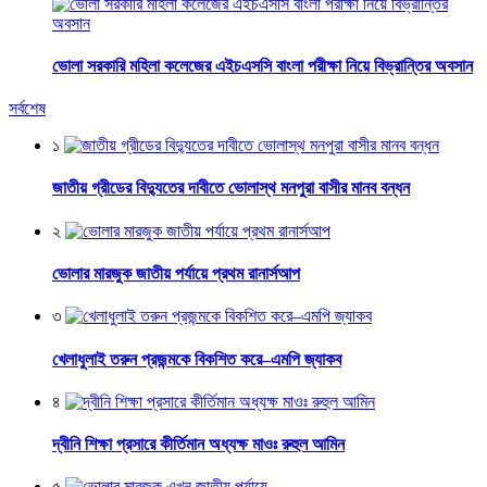
ভোলা সরকারি মহিলা কলেজের এইচএসসি বাংলা পরীক্ষা নিয়ে বিভ্রান্তির অবসান
সর্বশেষ
১
জাতীয় গ্রীডের বিদ্যুতের দাবীতে ভোলাস্থ মনপুরা বাসীর মানব বন্ধন
২
ভোলার মারজুক জাতীয় পর্যায়ে প্রথম রানার্সআপ
৩
খেলাধুলাই তরুন প্রজন্মকে বিকশিত করে–এমপি জ্যাকব
৪
দ্বীনি শিক্ষা প্রসারে কীর্তিমান অধ্যক্ষ মাওঃ রুহুল আমিন
৫