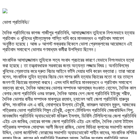
ভোলা প্রতিনিধি//
দৈনিক প্রতিদিনের কাগজ গাজীপুর প্রতিনিধি, আসাদুজ্জামান তুহিনকে নিশংসভাবে হত্যার
প্রতিবাদ ও খুনিদের দৃষ্টান্তমূলক শাস্তি দাবি করে মানববন্ধন ও প্রতিবাদ সমাবেশ
অনুষ্ঠিত হয়েছে। আজ ৮ আগস্ট শুক্রবার বিকেলে ভোলা প্রেসক্লাবের আয়োজনে এই
প্রতিবাদ সমাবেশে ভোলার গণমাধ্যম কর্মীরা উপস্থিত ছিলেন।
সাংবাদিক আসাদুজ্জামান তুহিনকে সত্য সংবাদ প্রচারের কারণে যেভাবে নিশংসভাবে হত্যা
করা হয়েছে। তা তত্ত্বাবধায়ক সরকারের জন্য অত্যন্ত লজ্জার বিষয়। অনতিবিলম্বে
খুনিদের গ্রেফতার করে দ্রুত বিচার আইনে ফাঁসি দেয়ার দাবি করেন বক্তারা। তারা আরো
বলেন, সাংবাদিক তুহিন হত্যার বিচার যেন সাগর রুমি হত্যার বিচারের মতো না হয় তাহলে
জনগণই বিচারের ব্যবস্থা করবে। এসব দাবি জানিয়ে মানববন্ধনে ও প্রতিবাদ সমাবেশে
বক্তব্য রাখেন, দৈনিক আজকের ভোলার সম্পাদক আলহাজ্ব সওকাত হোসেন, দৈনিক কাল
বেলার জেলা প্রতিনিধি ওমর ফারুক, দৈনিক আমার দেশ জেলা প্রতিনিধি ইউনুছ শরীফ,
দৈনিক ভোলার বানীর সম্পাদক মাকসুদুর রহমান, চ্যানেল আই জেলা প্রতিনিধি হারুনুর
রশিদ, সাংবাদিক এম এ বারি, মোবাশ্বরে উল্লাহ চৌধুরী, কামরুল আহসান মুকুল, আজকের
পত্রিকার ভোলা প্রতিনিধি শিমুল চৌধুরী, একুশে টেলিভিশন প্রতিনিধি মেজবাউদ্দিন শিপু,
মানবজমিন প্রতিনিধি অ্যাডভোকেট মনিরুল ইসলাম, ডিবিসি টেলিভিশনের জেলা প্রতিনিধি
এইচ এম জাকির, ভোরের কাগজ জেলা প্রতিনিধি এইচ এম নাহিদ, দৈনিক ভোলা টাইমস
পত্রিকার সম্পাদক মোহাম্মদ আলী জিন্না রাজিব, ভোলা মিডিয়া ক্লাবের সভাপতি জামাল
উদ্দিন, ভোলা জার্নালিস্ট ফোরামের সভাপতি অ্যাডভোকেট শাহীন কাদের, সাংবাদিক মশিউর
রহমান পিংকু, কালের কন্ঠ প্রতিনিধি ইকরামুল আলম, দৈনিক সংগ্রাম প্রতিনিধি আব্দুর