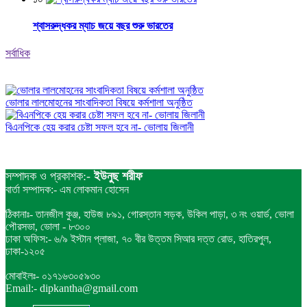
শ্বাসরুদ্ধকর ম্যাচ জয়ে বছর শুরু ভারতের
সর্বাধিক
ভোলার লালমোহনের সাংবাদিকতা বিষয়ে কর্মশালা অনুষ্ঠিত
বিএনপিকে হেয় করার চেষ্টা সফল হবে না- ভোলায় জিলানী
সম্পাদক ও প্রকাশক:-
ইউনুছ শরীফ
বার্তা সম্পাদক:- এম লোকমান হোসেন
ঠিকানাঃ- তানজীল কুঞ্জ, হাউজ ৮৯১, গোরস্তান সড়ক, উকিল পাড়া, ৩ নং ওয়ার্ড, ভোলা
পৌরসভা, ভোলা - ৮৩০০
ঢাকা অফিস:- ৬/৯ ইস্টান প্লাজা, ৭০ বীর উত্তম সিআর দত্ত রোড, হাতিরপুল,
ঢাকা-১২০৫
মোবাইলঃ- ০১৭১৬৩০৫৯৩০
Email:- dipkantha@gmail.com