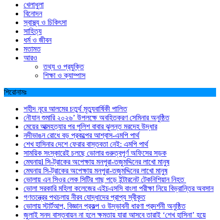
খেলাধুলা
বিনোদন
স্বাস্থ্য ও চিকিৎসা
সাহিত্য
ধর্ম ও জীবন
মতামত
আরও
তথ্য ও প্রযুক্তি
শিক্ষা ও ক্যাম্পাস
শিরোনামঃ
শহীদ নূরে আলমের চতুর্থ মৃত্যুবার্ষিকী পালিত
নৌযান শুমারি ২০২৬’ উপলক্ষে অবহিতকরণ সেমিনার অনুষ্ঠিত
মেয়ের আত্মহত্যার পর পুলিশ বাবার ঝুলন্ত মরদেহ উদ্ধার
নদীভাঙন রোধে বড় প্রকল্পের আশ্বাস-এমপি পার্থ
শেখ হাসিনার দেশে ফেরার বাস্তবতা নেই: এমপি পার্থ
সাময়িক সংস্কারেই চলছে ভোলার গুরুত্বপূর্ণ অফিসের সড়ক
মেঘনায়l সি-ট্রাকের অপেক্ষায় মনপুরা-তজুমদ্দিনের লাখো মানুষ
মেঘনায় সি-ট্রাকের অপেক্ষায় মনপুরা-তজুমদ্দিনের লাখো মানুষ
ভোলায় এন সিওর লেক সিটির গাছ পড়ে ইন্টারনেট টেকনিশিয়ান নিহত
ভোলা সরকারি মহিলা কলেজের এইচএসসি বাংলা পরীক্ষা নিয়ে বিভ্রান্তির অবসান
গণতন্ত্রের পথচলায় নীরব যোদ্ধাদের প্রাপ্য স্বীকৃত
ভোলায় স্টার্টআপ, বিজ্ঞান প্রকল্প ও উদ্ভাবনী ধারণা প্রদর্শনী অনুষ্ঠিত
জুলাই সনদ বাস্তবায়ন না হলে ক্ষমতায় যারা আসবে তারাই ‘শেখ হাসিনা’ হয়ে