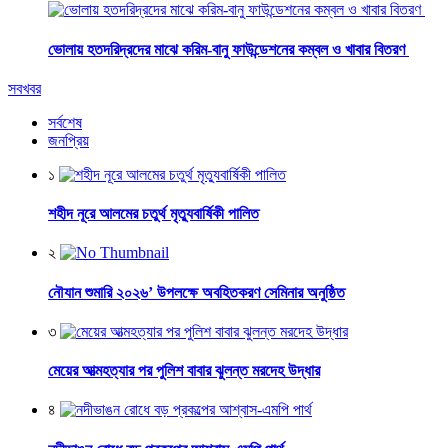
ভোলায় হতদরিদ্রদের মাঝে করিম-বানু ফাউন্ডেশনের কম্বল ও খাবার বিতরণ
সবখবর
সর্বশেষ
জনপ্রিয়
১
শহীদ নূরে আলমের চতুর্থ মৃত্যুবার্ষিকী পালিত
২
নৌযান শুমারি ২০২৬’ উপলক্ষে অবহিতকরণ সেমিনার অনুষ্ঠিত
৩
মেয়ের আত্মহত্যার পর পুলিশ বাবার ঝুলন্ত মরদেহ উদ্ধার
৪