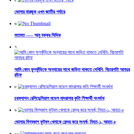
ভোলার মারজুক এখন জাতীয় পর্যায়ে
৬
মতামত —– আবু বক্কর সিদ্দিক
৭
আমি কোন ফুলকুঁড়িকে অন্যায়ের সাথে জড়িত থাকতে দেখিনি- বিচারপতি আবদুর
রউফ
৮
চরফ্যাসন রেসিডেন্সিয়াল মডেল মাদরাসার কৃতি শিক্ষার্থী সংবর্ধনা
৯
ভোলায় বিশ্বকাপ ফুটবল খেলাকে কেন্দ্র করে সংঘর্ষ; নিহত-১, আহত-৮
১০