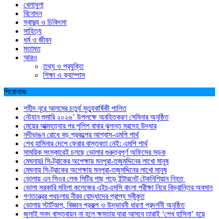
খেলাধুলা
বিনোদন
স্বাস্থ্য ও চিকিৎসা
সাহিত্য
ধর্ম ও জীবন
মতামত
আরও
তথ্য ও প্রযুক্তি
শিক্ষা ও ক্যাম্পাস
শিরোনামঃ
শহীদ নূরে আলমের চতুর্থ মৃত্যুবার্ষিকী পালিত
নৌযান শুমারি ২০২৬’ উপলক্ষে অবহিতকরণ সেমিনার অনুষ্ঠিত
মেয়ের আত্মহত্যার পর পুলিশ বাবার ঝুলন্ত মরদেহ উদ্ধার
নদীভাঙন রোধে বড় প্রকল্পের আশ্বাস-এমপি পার্থ
শেখ হাসিনার দেশে ফেরার বাস্তবতা নেই: এমপি পার্থ
সাময়িক সংস্কারেই চলছে ভোলার গুরুত্বপূর্ণ অফিসের সড়ক
মেঘনায়l সি-ট্রাকের অপেক্ষায় মনপুরা-তজুমদ্দিনের লাখো মানুষ
মেঘনায় সি-ট্রাকের অপেক্ষায় মনপুরা-তজুমদ্দিনের লাখো মানুষ
ভোলায় এন সিওর লেক সিটির গাছ পড়ে ইন্টারনেট টেকনিশিয়ান নিহত
ভোলা সরকারি মহিলা কলেজের এইচএসসি বাংলা পরীক্ষা নিয়ে বিভ্রান্তির অবসান
গণতন্ত্রের পথচলায় নীরব যোদ্ধাদের প্রাপ্য স্বীকৃত
ভোলায় স্টার্টআপ, বিজ্ঞান প্রকল্প ও উদ্ভাবনী ধারণা প্রদর্শনী অনুষ্ঠিত
জুলাই সনদ বাস্তবায়ন না হলে ক্ষমতায় যারা আসবে তারাই ‘শেখ হাসিনা’ হয়ে