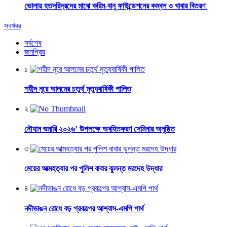
ভোলায় হতদরিদ্রদের মাঝে করিম-বানু ফাউন্ডেশনের কম্বল ও খাবার বিতরণ
সবখবর
সর্বশেষ
জনপ্রিয়
১
শহীদ নূরে আলমের চতুর্থ মৃত্যুবার্ষিকী পালিত
২
নৌযান শুমারি ২০২৬’ উপলক্ষে অবহিতকরণ সেমিনার অনুষ্ঠিত
৩
মেয়ের আত্মহত্যার পর পুলিশ বাবার ঝুলন্ত মরদেহ উদ্ধার
৪
নদীভাঙন রোধে বড় প্রকল্পের আশ্বাস-এমপি পার্থ