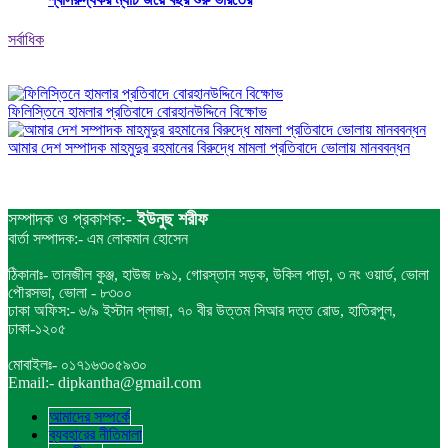
সর্বাধিক
ফিলিস্তিনে হামলার প্রতিবাদে বোরহানউদ্দিনে বিক্ষোভ
আমার দেশ সম্পাদক মাহমুদুর রহমানের বিরুদ্ধে মামলা প্রতিবাদে ভোলায় মানববন্ধন
সম্পাদক ও প্রকাশক:-
ইউনুছ শরীফ
বার্তা সম্পাদক:- এম লোকমান হোসেন
ঠিকানাঃ- তানজীল কুঞ্জ, হাউজ ৮৯১, গোরস্তান সড়ক, উকিল পাড়া, ৩ নং ওয়ার্ড, ভোলা
পৌরসভা, ভোলা - ৮৩০০
ঢাকা অফিস:- ৬/৯ ইস্টান প্লাজা, ৭০ বীর উত্তম সিআর দত্ত রোড, হাতিরপুল,
ঢাকা-১২০৫
মোবাইলঃ- ০১৭১৬৩০৫৯৩০
Email:- dipkantha@gmail.com
আমাদের সম্পর্কে
ব্যবহারের নীতিমালা