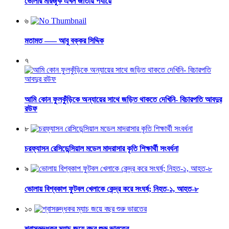
ভোলার মারজুক এখন জাতীয় পর্যায়ে
৬
মতামত —– আবু বক্কর সিদ্দিক
৭
আমি কোন ফুলকুঁড়িকে অন্যায়ের সাথে জড়িত থাকতে দেখিনি- বিচারপতি আবদুর
রউফ
৮
চরফ্যাসন রেসিডেন্সিয়াল মডেল মাদরাসার কৃতি শিক্ষার্থী সংবর্ধনা
৯
ভোলায় বিশ্বকাপ ফুটবল খেলাকে কেন্দ্র করে সংঘর্ষ; নিহত-১, আহত-৮
১০
শ্বাসরুদ্ধকর ম্যাচ জয়ে বছর শুরু ভারতের