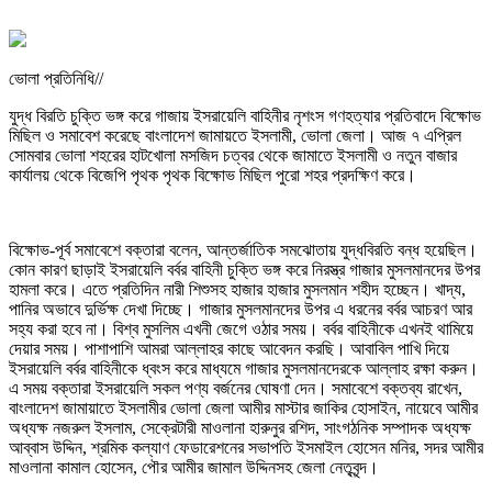
ভোলা প্রতিনিধি//
যুদ্ধ বিরতি চুক্তি ভঙ্গ করে গাজায় ইসরায়েলি বাহিনীর নৃশংস গণহত্যার প্রতিবাদে বিক্ষোভ
মিছিল ও সমাবেশ করেছে বাংলাদেশ জামায়তে ইসলামী, ভোলা জেলা। আজ ৭ এপ্রিল
সোমবার ভোলা শহরের হাটখোলা মসজিদ চত্বর থেকে জামাতে ইসলামী ও নতুন বাজার
কার্যালয় থেকে বিজেপি পৃথক পৃথক বিক্ষোভ মিছিল পুরো শহর প্রদক্ষিণ করে।
বিক্ষোভ-পূর্ব সমাবেশে বক্তারা বলেন, আন্তর্জাতিক সমঝোতায় যুদ্ধবিরতি বন্ধ হয়েছিল।
কোন কারণ ছাড়াই ইসরায়েলি বর্বর বাহিনী চুক্তি ভঙ্গ করে নিরস্ত্র গাজার মুসলমানদের উপর
হামলা করে। এতে প্রতিদিন নারী শিশুসহ হাজার হাজার মুসলমান শহীদ হচ্ছেন। খাদ্য,
পানির অভাবে দুর্ভিক্ষ দেখা দিচ্ছে। গাজার মুসলমানদের উপর এ ধরনের বর্বর আচরণ আর
সহ্য করা হবে না। বিশ্ব মুসলিম এখনী জেগে ওঠার সময়। বর্বর বাহিনীকে এখনই থামিয়ে
দেয়ার সময়। পাশাপাশি আমরা আল্লাহর কাছে আবেদন করছি। আবাবিল পাখি দিয়ে
ইসরায়েলি বর্বর বাহিনীকে ধ্বংস করে মাধ্যমে গাজার মুসলমানদেরকে আল্লাহ রক্ষা করুন।
এ সময় বক্তারা ইসরায়েলি সকল পণ্য বর্জনের ঘোষণা দেন। সমাবেশে বক্তব্য রাখেন,
বাংলাদেশ জামায়াতে ইসলামীর ভোলা জেলা আমীর মাস্টার জাকির হোসাইন, নায়েবে আমীর
অধ্যক্ষ নজরুল ইসলাম, সেক্রেটারী মাওলানা হারুনুর রশিদ, সাংগঠনিক সম্পাদক অধ্যক্ষ
আব্বাস উদ্দিন, শ্রমিক কল্যাণ ফেডারেশনের সভাপতি ইসমাইল হোসেন মনির, সদর আমীর
মাওলানা কামাল হোসেন, পৌর আমীর জামাল উদ্দিনসহ জেলা নেতৃবৃন্দ।