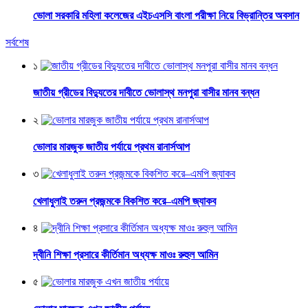
ভোলা সরকারি মহিলা কলেজের এইচএসসি বাংলা পরীক্ষা নিয়ে বিভ্রান্তির অবসান
সর্বশেষ
১
জাতীয় গ্রীডের বিদ্যুতের দাবীতে ভোলাস্থ মনপুরা বাসীর মানব বন্ধন
২
ভোলার মারজুক জাতীয় পর্যায়ে প্রথম রানার্সআপ
৩
খেলাধুলাই তরুন প্রজন্মকে বিকশিত করে–এমপি জ্যাকব
৪
দ্বীনি শিক্ষা প্রসারে কীর্তিমান অধ্যক্ষ মাওঃ রুহুল আমিন
৫