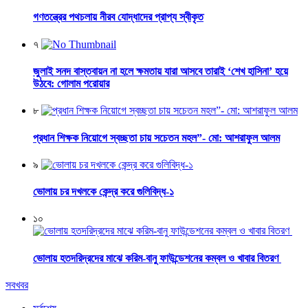
গণতন্ত্রের পথচলায় নীরব যোদ্ধাদের প্রাপ্য স্বীকৃত
৭
জুলাই সনদ বাস্তবায়ন না হলে ক্ষমতায় যারা আসবে তারাই ‘শেখ হাসিনা’ হয়ে
উঠবে: গোলাম পরোয়ার
৮
প্রধান শিক্ষক নিয়োগে স্বচ্ছতা চায় সচেতন মহল”- মো: আশরাফুল আলম
৯
ভোলায় চর দখলকে কেন্দ্র করে গুলিবিদ্ধ-১
১০
ভোলায় হতদরিদ্রদের মাঝে করিম-বানু ফাউন্ডেশনের কম্বল ও খাবার বিতরণ
সবখবর