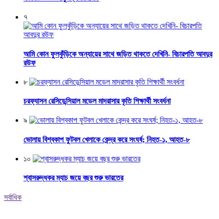
৭
আমি কোন ফুলকুঁড়িকে অন্যায়ের সাথে জড়িত থাকতে দেখিনি- বিচারপতি আবদুর
রউফ
৮
চরফ্যাসন রেসিডেন্সিয়াল মডেল মাদরাসার কৃতি শিক্ষার্থী সংবর্ধনা
৯
ভোলায় বিশ্বকাপ ফুটবল খেলাকে কেন্দ্র করে সংঘর্ষ; নিহত-১, আহত-৮
১০
শ্বাসরুদ্ধকর ম্যাচ জয়ে বছর শুরু ভারতের
সর্বাধিক