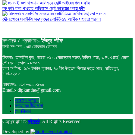
বড় ভাই কলা খাওয়ায় অভিমানে ছোট ভাইয়ের গলায় ফাঁস
দৌলতখানে স্কাউটস সদস্যদের কোভিট-১৯ আর্থিক সহায়তা প্রদান
সম্পাদক ও প্রকাশক:-
ইউনুছ শরীফ
বার্তা সম্পাদক:- এম লোকমান হোসেন
ঠিকানাঃ- তানজীল কুঞ্জ, হাউজ ৮৯১, গোরস্তান সড়ক, উকিল পাড়া, ৩ নং ওয়ার্ড, ভোলা
পৌরসভা, ভোলা - ৮৩০০
ঢাকা অফিস:- ৬/৯ ইস্টান প্লাজা, ৭০ বীর উত্তম সিআর দত্ত রোড, হাতিরপুল,
ঢাকা-১২০৫
মোবাইলঃ- ০১৭১৬৩০৫৯৩০
Email:- dipkantha@gmail.com
আমাদের সম্পর্কে
ব্যবহারের নীতিমালা
গোপনীয়তা
Copyright ©
দ্বীপকন্ঠ
. All Rights Reserved
Developed by