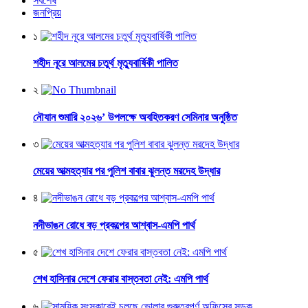
সর্বশেষ
জনপ্রিয়
১
শহীদ নূরে আলমের চতুর্থ মৃত্যুবার্ষিকী পালিত
২
নৌযান শুমারি ২০২৬’ উপলক্ষে অবহিতকরণ সেমিনার অনুষ্ঠিত
৩
মেয়ের আত্মহত্যার পর পুলিশ বাবার ঝুলন্ত মরদেহ উদ্ধার
৪
নদীভাঙন রোধে বড় প্রকল্পের আশ্বাস-এমপি পার্থ
৫
শেখ হাসিনার দেশে ফেরার বাস্তবতা নেই: এমপি পার্থ
৬