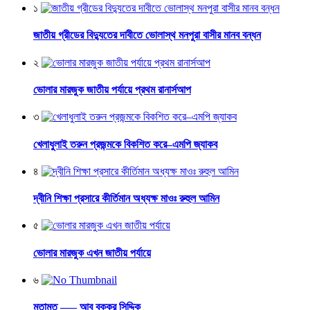
১
জাতীয় গ্রীডের বিদ্যুতের দাবীতে ভোলাস্থ মনপুরা বাসীর মানব বন্ধন
২
ভোলার মারজুক জাতীয় পর্যায়ে প্রথম রানার্সআপ
৩
খেলাধুলাই তরুন প্রজন্মকে বিকশিত করে–এমপি জ্যাকব
৪
দ্বীনি শিক্ষা প্রসারে কীর্তিমান অধ্যক্ষ মাওঃ রুহুল আমিন
৫
ভোলার মারজুক এখন জাতীয় পর্যায়ে
৬
মতামত —– আবু বক্কর সিদ্দিক