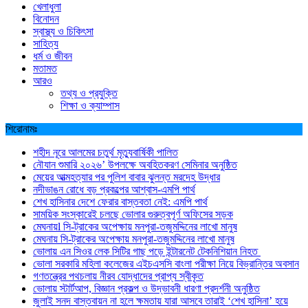
খেলাধুলা
বিনোদন
স্বাস্থ্য ও চিকিৎসা
সাহিত্য
ধর্ম ও জীবন
মতামত
আরও
তথ্য ও প্রযুক্তি
শিক্ষা ও ক্যাম্পাস
শিরোনামঃ
শহীদ নূরে আলমের চতুর্থ মৃত্যুবার্ষিকী পালিত
নৌযান শুমারি ২০২৬’ উপলক্ষে অবহিতকরণ সেমিনার অনুষ্ঠিত
মেয়ের আত্মহত্যার পর পুলিশ বাবার ঝুলন্ত মরদেহ উদ্ধার
নদীভাঙন রোধে বড় প্রকল্পের আশ্বাস-এমপি পার্থ
শেখ হাসিনার দেশে ফেরার বাস্তবতা নেই: এমপি পার্থ
সাময়িক সংস্কারেই চলছে ভোলার গুরুত্বপূর্ণ অফিসের সড়ক
মেঘনায়l সি-ট্রাকের অপেক্ষায় মনপুরা-তজুমদ্দিনের লাখো মানুষ
মেঘনায় সি-ট্রাকের অপেক্ষায় মনপুরা-তজুমদ্দিনের লাখো মানুষ
ভোলায় এন সিওর লেক সিটির গাছ পড়ে ইন্টারনেট টেকনিশিয়ান নিহত
ভোলা সরকারি মহিলা কলেজের এইচএসসি বাংলা পরীক্ষা নিয়ে বিভ্রান্তির অবসান
গণতন্ত্রের পথচলায় নীরব যোদ্ধাদের প্রাপ্য স্বীকৃত
ভোলায় স্টার্টআপ, বিজ্ঞান প্রকল্প ও উদ্ভাবনী ধারণা প্রদর্শনী অনুষ্ঠিত
জুলাই সনদ বাস্তবায়ন না হলে ক্ষমতায় যারা আসবে তারাই ‘শেখ হাসিনা’ হয়ে