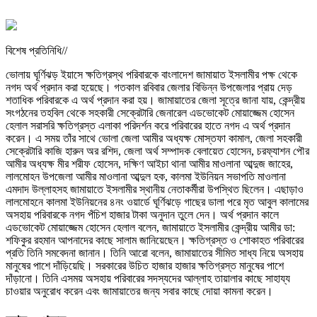
বিশেষ প্রতিনিধি//
ভোলায় ঘূর্ণিঝড় ইয়াসে ক্ষতিগ্রস্থ পরিবারকে বাংলাদেশ জামায়াত ইসলামীর পক্ষ থেকে
নগদ অর্থ প্রদান করা হয়েছে। গতকাল রবিবার জেলার বিভিন্ন উপজেলার প্রায় দেড়
শতাধিক পরিবারকে এ অর্থ প্রদান করা হয়। জামায়াতের জেলা সূত্রে জানা যায়, কেন্দ্রীয়
সংগঠনের তহবিল থেকে সহকারী সেক্রেটারি জেনারেল এডভোকেট মোয়াজ্জেম হোসেন
হেলাল সরাসরি ক্ষতিগ্রস্ত এলাকা পরিদর্শন করে পরিবারের হাতে নগদ এ অর্থ প্রদান
করেন। এ সময় তাঁর সাথে ভোলা জেলা আমীর অধ্যক্ষ মোস্তফা কামাল, জেলা সহকারী
সেক্রেটারি কাজি হারুন অর রশিদ, জেলা অর্থ সম্পাদক বেলায়েত হোসেন, চরফ্যাশন পৌর
আমীর অধ্যক্ষ মীর শরীফ হোসেন, দক্ষিণ আইচা থানা আমীর মাওলানা আব্দুজ জাহের,
লালমোহন উপজেলা আমীর মাওলানা আব্দুল হক, কালমা ইউনিয়ন সভাপতি মাওলানা
এমদাদ উল্লাহসহ জামায়াতে ইসলামীর স্থানীয় নেতাকর্মীরা উপস্থিত ছিলেন। এছাড়াও
লালমোহনে কালমা ইউনিয়নের ৪নং ওয়ার্ডে ঘূর্ণিঝড়ে গাছের ডালা পরে মৃত আবুল কালামের
অসহায় পরিবারকে নগদ পঁচিশ হাজার টাকা অনুদান তুলে দেন। অর্থ প্রদান কালে
এডভোকেট মোয়াজ্জেম হোসেন হেলাল বলেন, জামায়াতে ইসলামীর কেন্দ্রীয় আমীর ডা:
শফিকুর রহমান আপনাদের কাছে সালাম জানিয়েছেন। ক্ষতিগ্রস্ত ও শোকাহত পরিবারের
প্রতি তিনি সমবেদনা জানান। তিনি আরো বলেন, জামায়াতের সীমিত সাধ্য নিয়ে অসহায়
মানুষের পাশে দাঁড়িয়েছি। সরকারের উচিত হাজার হাজার ক্ষতিগ্রস্ত মানুষের পাশে
দাঁড়ানো। তিনি এসময় অসহায় পরিবারের সদস্যদের আল্লাহ তায়ালার কাছে সাহায্য
চাওয়ার অনুরোধ করেন এবং জামায়াতের জন্য সবার কাছে দোয়া কামনা করেন।