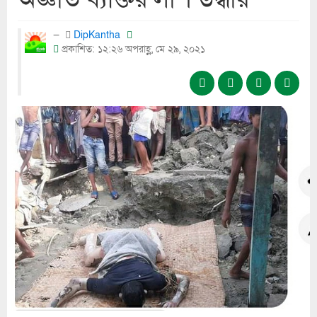
DipKantha
প্রকাশিত: ১২:২৬ অপরাহ্ণ, মে ২৯, ২০২১