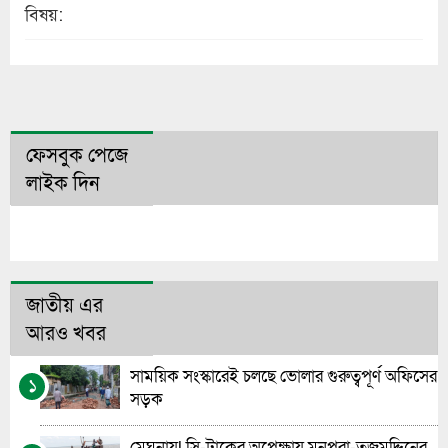
বিষয়:
ফেসবুক পেজে
লাইক দিন
জাতীয় এর
আরও খবর
সাময়িক সংস্কারেই চলছে ভোলার গুরুত্বপূর্ণ অফিসের
১
সড়ক
মেঘনায়l সি-ট্রাকের অপেক্ষায় মনপুরা-তজুমদ্দিনের