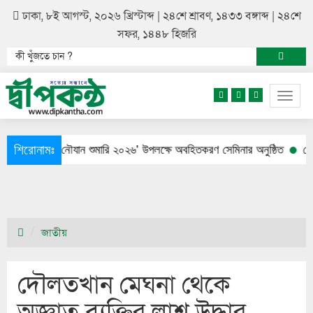
ঢাকা, ৮ই আগস্ট, ২০২৬ খ্রিস্টাব্দ | ২৪শে শ্রাবণ, ১৪৩৩ বঙ্গাব্দ | ২৪শে
সফর, ১৪৪৮ হিজরি
Togg
navig
শিরোনামঃ
পালিত
নৌযান শুমারি ২০২৬’ উপলক্ষে অবহিতকরণ সেমিনার অনুষ্ঠিত
মেয়ের আত
জাতীয়
দৌলতখান মেঘনা থেকে
অজ্ঞাত ব্যক্তির লাশ উদ্ধার