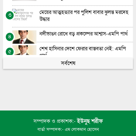
ভোলায় চর দখলকে কেন্দ্র করে গুলিবিদ্ধ-১
৯
মেয়ের আত্মহত্যার পর পুলিশ বাবার ঝুলন্ত মরদেহ
৩
উদ্ধার
ভোলায় হতদরিদ্রদের মাঝে করিম-বানু ফাউন্ডেশনের
১০
কম্বল ও খাবার বিতরণ
নদীভাঙন রোধে বড় প্রকল্পের আশ্বাস-এমপি পার্থ
৪
শেখ হাসিনার দেশে ফেরার বাস্তবতা নেই: এমপি
৫
পার্থ
সর্বশেষ
সাময়িক সংস্কারেই চলছে ভোলার গুরুত্বপূর্ণ অফিসের
৬
সড়ক
মেঘনায়l সি-ট্রাকের অপেক্ষায় মনপুরা-তজুমদ্দিনের
৭
লাখো মানুষ
মেঘনায় সি-ট্রাকের অপেক্ষায় মনপুরা-তজুমদ্দিনের
৮
সম্পাদক ও প্রকাশক:-
লাখো মানুষ
ইউনুছ শরীফ
বার্তা সম্পাদক:- এম লোকমান হোসেন
ভোলায় এন সিওর লেক সিটির গাছ পড়ে ইন্টারনেট