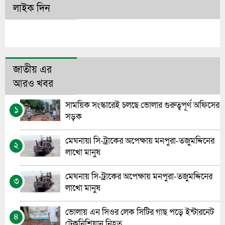
লাইক দিন
জাতীয় এর
আরও খবর
সাময়িক সংস্কারেই চলছে ভোলার গুরুত্বপূর্ণ অফিসের
১
সড়ক
মেঘনায়l সি-ট্রাকের অপেক্ষায় মনপুরা-তজুমদ্দিনের
২
লাখো মানুষ
মেঘনায় সি-ট্রাকের অপেক্ষায় মনপুরা-তজুমদ্দিনের
৩
লাখো মানুষ
ভোলায় এন সিওর লেক সিটির গাছ পড়ে ইন্টারনেট
৪
টেকনিশিয়ান নিহত