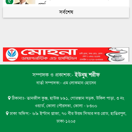
৫
পার্থ
সর্বশেষ
সাময়িক সংস্কারেই চলছে ভোলার গুরুত্বপূর্ণ অফিসের
৬
সড়ক
মেঘনায়l সি-ট্রাকের অপেক্ষায় মনপুরা-তজুমদ্দিনের
৭
লাখো মানুষ
মেঘনায় সি-ট্রাকের অপেক্ষায় মনপুরা-তজুমদ্দিনের
৮
লাখো মানুষ
সম্পাদক ও প্রকাশক:-
ইউনুছ শরীফ
ভোলায় এন সিওর লেক সিটির গাছ পড়ে ইন্টারনেট
বার্তা সম্পাদক:- এম লোকমান হোসেন
৯
টেকনিশিয়ান নিহত
ঠিকানাঃ- তানজীল কুঞ্জ, হাউজ ৮৯১, গোরস্তান সড়ক, উকিল পাড়া, ৩ নং
ভোলা সরকারি মহিলা কলেজের এইচএসসি বাংলা
ওয়ার্ড, ভোলা পৌরসভা, ভোলা - ৮৩০০
১০
পরীক্ষা নিয়ে বিভ্রান্তির অবসান
ঢাকা অফিস:- ৬/৯ ইস্টান প্লাজা, ৭০ বীর উত্তম সিআর দত্ত রোড, হাতিরপুল,
ঢাকা-১২০৫