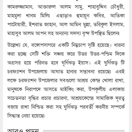
কামরুজ্জামান, আক্তারুল আলম সামু, শাহাবুদ্দিন চৌধুরী,
মাহমুদা খানম মিলি৷ এছাড়াও হুমায়ূন কবির, আতিকা
পাটোয়ারী, ইশরাত জাহান, আল আমিন মুন্না, তরিকুল ইসলাম,
মাহাবুব আলম আপন সহ অন্যান্য সদস্য বৃন্দ উপস্থিত ছিলেন৷
উল্লেখ্য যে, বঙ্গোপসাগরে একটি নিম্নচাপ সৃষ্টি হয়েছে। ধারনা
করা হচ্ছে সেটি শক্তি সঞ্চয় করে উত্তর উত্তর-পশ্চিম দিকে
অগ্রসর হয়ে পরিনত হবে ঘূর্ণিঝড় ইয়াস। এই ঘুর্ণিঝড় টি
চরফ্যাশন উপজেলায় আঘাত হানার সম্ভাবনা রয়েছে৷ এরই
লক্ষে চরফ্যাশন উপজেলার সবগুলো আশ্রয় কেন্দ্র খোলা রাখা,
মানুষকে নিরাপদে আসতে মাইকিং করা, উপকূলীয় এলাকায়
সচেতনতা বৃদ্ধির প্রচার প্রচারণা, আশ্রয়কেন্দ্রে সামাজিক দূরত্ব
বজায় রাখা নিশ্চিত করা সহ ঘুর্ণিঝড় পরবর্তী করনীয় সম্পর্কে
সিদ্ধান্ত নেয়া হয়েছে৷
আরও পড়ুন