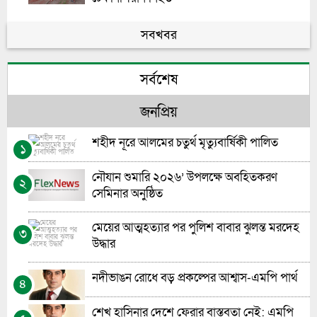
ভোলা সরকারি মহিলা কলেজের এইচএসসি বাংলা
সবখবর
৫
পরীক্ষা নিয়ে বিভ্রান্তির অবসান
সর্বশেষ
গণতন্ত্রের পথচলায় নীরব যোদ্ধাদের প্রাপ্য স্বীকৃত
৬
জনপ্রিয়
জুলাই সনদ বাস্তবায়ন না হলে ক্ষমতায় যারা আসবে
৭
তারাই ‘শেখ হাসিনা’ হয়ে উঠবে: গোলাম পরোয়ার
শহীদ নূরে আলমের চতুর্থ মৃত্যুবার্ষিকী পালিত
১
প্রধান শিক্ষক নিয়োগে স্বচ্ছতা চায় সচেতন মহল”-
৮
নৌযান শুমারি ২০২৬’ উপলক্ষে অবহিতকরণ
২
মো: আশরাফুল আলম
সেমিনার অনুষ্ঠিত
ভোলায় চর দখলকে কেন্দ্র করে গুলিবিদ্ধ-১
৯
মেয়ের আত্মহত্যার পর পুলিশ বাবার ঝুলন্ত মরদেহ
৩
উদ্ধার
ভোলায় হতদরিদ্রদের মাঝে করিম-বানু ফাউন্ডেশনের
১০
কম্বল ও খাবার বিতরণ
নদীভাঙন রোধে বড় প্রকল্পের আশ্বাস-এমপি পার্থ
৪
শেখ হাসিনার দেশে ফেরার বাস্তবতা নেই: এমপি