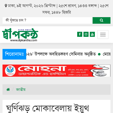
ঢাকা, ৯ই আগস্ট, ২০২৬ খ্রিস্টাব্দ | ২৫শে শ্রাবণ, ১৪৩৩ বঙ্গাব্দ | ২৫শে
সফর, ১৪৪৮ হিজরি
Togg
navig
শিরোনামঃ
শুমারি ২০২৬’ উপলক্ষে অবহিতকরণ সেমিনার অনুষ্ঠিত
মেয়ের আত্মহত
জাতীয়
ঘুর্ণিঝড় মোকাবেলায় ইয়ুথ