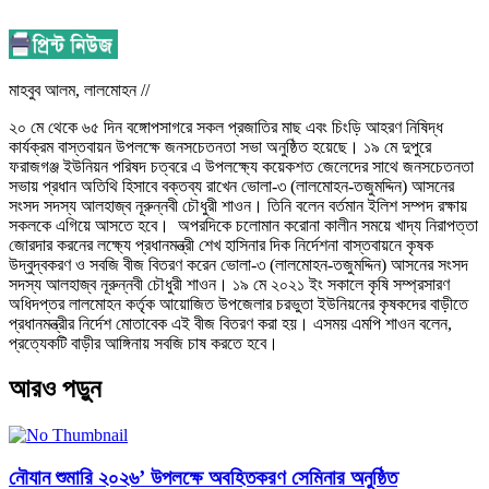
মাহবুব আলম, লালমোহন //
২০ মে থেকে ৬৫ দিন বঙ্গোপসাগরে সকল প্রজাতির মাছ এবং চিংড়ি আহরণ নিষিদ্ধ
কার্যক্রম বাস্তবায়ন উপলক্ষে জনসচেতনতা সভা অনুষ্ঠিত হয়েছে। ১৯ মে দুপুরে
ফরাজগঞ্জ ইউনিয়ন পরিষদ চত্বরে এ উপলক্ষ্যে কয়েকশত জেলেদের সাথে জনসচেতনতা
সভায় প্রধান অতিথি হিসাবে বক্তব্য রাখেন ভোলা-৩ (লালমোহন-তজুমদ্দিন) আসনের
সংসদ সদস্য আলহাজ্ব নূরুন্নবী চৌধুরী শাওন। তিনি বলেন বর্তমান ইলিশ সম্পদ রক্ষায়
সকলকে এগিয়ে আসতে হবে। অপরদিকে
চলোমান করোনা কালীন সময়ে খাদ্য নিরাপত্তা
জোরদার করনের লক্ষ্যে প্রধানমন্ত্রী শেখ হাসিনার দিক নির্দেশনা বাস্তবায়নে কৃষক
উদ্বুদ্বকরণ ও সবজি বীজ বিতরণ করেন ভোলা-৩ (লালমোহন-তজুমদ্দিন) আসনের সংসদ
সদস্য আলহাজ্ব নূরুন্নবী চৌধুরী শাওন। ১৯ মে ২০২১ ইং সকালে কৃষি সম্প্রসারণ
অধিদপ্তর লালমোহন কর্তৃক আয়োজিত উপজেলার চরভুতা ইউনিয়নের কৃষকদের বাড়ীতে
প্রধানমন্ত্রীর নির্দেশ মোতাবেক এই বীজ বিতরণ করা হয়। এসময় এমপি শাওন বলেন,
প্রত্যেকটি বাড়ীর আঙ্গিনায় সবজি চাষ করতে হবে।
আরও পড়ুন
নৌযান শুমারি ২০২৬’ উপলক্ষে অবহিতকরণ সেমিনার অনুষ্ঠিত