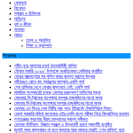
খেলাধুলা
বিনোদন
স্বাস্থ্য ও চিকিৎসা
সাহিত্য
ধর্ম ও জীবন
মতামত
আরও
তথ্য ও প্রযুক্তি
শিক্ষা ও ক্যাম্পাস
শিরোনামঃ
শহীদ নূরে আলমের চতুর্থ মৃত্যুবার্ষিকী পালিত
নৌযান শুমারি ২০২৬’ উপলক্ষে অবহিতকরণ সেমিনার অনুষ্ঠিত
মেয়ের আত্মহত্যার পর পুলিশ বাবার ঝুলন্ত মরদেহ উদ্ধার
নদীভাঙন রোধে বড় প্রকল্পের আশ্বাস-এমপি পার্থ
শেখ হাসিনার দেশে ফেরার বাস্তবতা নেই: এমপি পার্থ
সাময়িক সংস্কারেই চলছে ভোলার গুরুত্বপূর্ণ অফিসের সড়ক
মেঘনায়l সি-ট্রাকের অপেক্ষায় মনপুরা-তজুমদ্দিনের লাখো মানুষ
মেঘনায় সি-ট্রাকের অপেক্ষায় মনপুরা-তজুমদ্দিনের লাখো মানুষ
ভোলায় এন সিওর লেক সিটির গাছ পড়ে ইন্টারনেট টেকনিশিয়ান নিহত
ভোলা সরকারি মহিলা কলেজের এইচএসসি বাংলা পরীক্ষা নিয়ে বিভ্রান্তির অবসান
গণতন্ত্রের পথচলায় নীরব যোদ্ধাদের প্রাপ্য স্বীকৃত
ভোলায় স্টার্টআপ, বিজ্ঞান প্রকল্প ও উদ্ভাবনী ধারণা প্রদর্শনী অনুষ্ঠিত
জুলাই সনদ বাস্তবায়ন না হলে ক্ষমতায় যারা আসবে তারাই ‘শেখ হাসিনা’ হয়ে