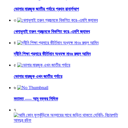
ভোলার মারজুক জাতীয় পর্যায়ে প্রথম রানার্সআপ
৩
খেলাধুলাই তরুন প্রজন্মকে বিকশিত করে–এমপি জ্যাকব
৪
দ্বীনি শিক্ষা প্রসারে কীর্তিমান অধ্যক্ষ মাওঃ রুহুল আমিন
৫
ভোলার মারজুক এখন জাতীয় পর্যায়ে
৬
মতামত —– আবু বক্কর সিদ্দিক
৭