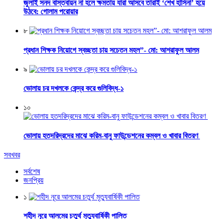
জুলাই সনদ বাস্তবায়ন না হলে ক্ষমতায় যারা আসবে তারাই ‘শেখ হাসিনা’ হয়ে
উঠবে: গোলাম পরোয়ার
৮
প্রধান শিক্ষক নিয়োগে স্বচ্ছতা চায় সচেতন মহল”- মো: আশরাফুল আলম
৯
ভোলায় চর দখলকে কেন্দ্র করে গুলিবিদ্ধ-১
১০
ভোলায় হতদরিদ্রদের মাঝে করিম-বানু ফাউন্ডেশনের কম্বল ও খাবার বিতরণ
সবখবর
সর্বশেষ
জনপ্রিয়
১
শহীদ নূরে আলমের চতুর্থ মৃত্যুবার্ষিকী পালিত