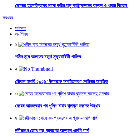
ভোলায় হতদরিদ্রদের মাঝে করিম-বানু ফাউন্ডেশনের কম্বল ও খাবার বিতরণ
সবখবর
সর্বশেষ
জনপ্রিয়
১
শহীদ নূরে আলমের চতুর্থ মৃত্যুবার্ষিকী পালিত
২
নৌযান শুমারি ২০২৬’ উপলক্ষে অবহিতকরণ সেমিনার অনুষ্ঠিত
৩
মেয়ের আত্মহত্যার পর পুলিশ বাবার ঝুলন্ত মরদেহ উদ্ধার
৪
নদীভাঙন রোধে বড় প্রকল্পের আশ্বাস-এমপি পার্থ