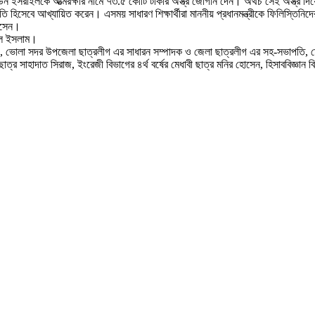
 ইসরাইলকে আত্মরক্ষার নামে ৭৩.৫ কোটি টাকার অস্ত্র জোগান দেন। অথচ সেই অস্ত্র দি
 হিসেবে আখ্যায়িত করেন। এসময় সাধারণ শিক্ষার্থীরা মাননীয় প্রধানমন্ত্রীকে ফিলিস্তিনিদে
োসেন।
রুল ইসলাম।
ং, ভোলা সদর উপজেলা ছাত্রলীগ এর সাধারন সম্পাদক ও জেলা ছাত্রলীগ এর সহ-সভাপতি, ম
ত্র সাহাদাত সিরাজ, ইংরেজী বিভাগের ৪র্থ বর্ষের মেধাবী ছাত্র মনির হোসেন, হিসাববিজ্ঞান ব