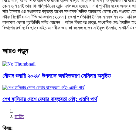
যেতে বলে, অপর দিকে হামাসকে রকেট হামলা বন্ধের আহবান জানান। অন্যদিকে যো বাইডেন
কোন ভূমি নেই তারা ফিলিস্তিনিদের ভূখন্ড দখলকরে রয়েছে। এরা পৃথিবীর মধ্যে অসভ্য জাতি
সাই ইসলাম এর সঞ্চালনায় বক্তব্য রাখেন সম্পাদক দৈনিক আজকের ভোলা মোঃ শওকত হ
স্টাফ রিপোর্টার এন টিভি আফজাল হোসেন। জেলা প্রতিনিধি দৈনিক মানবজমিন এড. মনি
কালবেলা ভোলা প্রতিনিধি মনির হোসেন। আইন বিভাগের ছাত্র, সাংবাদিক মোঃ ইয়ামিন হা
বিভাগের ৪র্থ বর্ষের ছাত্র এইচ এ শরীফ ও ঢাকা কলেজ ছাত্র সাইফুল ইসলাম, মাস্টার্স এর ছা
আরও পড়ুন
নৌযান শুমারি ২০২৬’ উপলক্ষে অবহিতকরণ সেমিনার অনুষ্ঠিত
শেখ হাসিনার দেশে ফেরার বাস্তবতা নেই: এমপি পার্থ
জাতীয়
বিষয়: