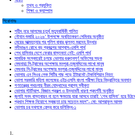
তথ্য ও প্রযুক্তি
শিক্ষা ও ক্যাম্পাস
শিরোনামঃ
শহীদ নূরে আলমের চতুর্থ মৃত্যুবার্ষিকী পালিত
নৌযান শুমারি ২০২৬’ উপলক্ষে অবহিতকরণ সেমিনার অনুষ্ঠিত
মেয়ের আত্মহত্যার পর পুলিশ বাবার ঝুলন্ত মরদেহ উদ্ধার
নদীভাঙন রোধে বড় প্রকল্পের আশ্বাস-এমপি পার্থ
শেখ হাসিনার দেশে ফেরার বাস্তবতা নেই: এমপি পার্থ
সাময়িক সংস্কারেই চলছে ভোলার গুরুত্বপূর্ণ অফিসের সড়ক
মেঘনায়l সি-ট্রাকের অপেক্ষায় মনপুরা-তজুমদ্দিনের লাখো মানুষ
মেঘনায় সি-ট্রাকের অপেক্ষায় মনপুরা-তজুমদ্দিনের লাখো মানুষ
ভোলায় এন সিওর লেক সিটির গাছ পড়ে ইন্টারনেট টেকনিশিয়ান নিহত
ভোলা সরকারি মহিলা কলেজের এইচএসসি বাংলা পরীক্ষা নিয়ে বিভ্রান্তির অবসান
গণতন্ত্রের পথচলায় নীরব যোদ্ধাদের প্রাপ্য স্বীকৃত
ভোলায় স্টার্টআপ, বিজ্ঞান প্রকল্প ও উদ্ভাবনী ধারণা প্রদর্শনী অনুষ্ঠিত
জুলাই সনদ বাস্তবায়ন না হলে ক্ষমতায় যারা আসবে তারাই ‘শেখ হাসিনা’ হয়ে উঠব
প্রধান শিক্ষক নিয়োগে স্বচ্ছতা চায় সচেতন মহল”- মো: আশরাফুল আলম
ভোলায় চর দখলকে কেন্দ্র করে গুলিবিদ্ধ-১