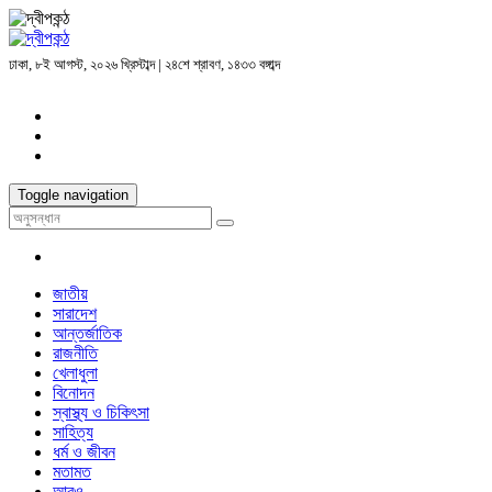
ঢাকা, ৮ই আগস্ট, ২০২৬ খ্রিস্টাব্দ | ২৪শে শ্রাবণ, ১৪৩৩ বঙ্গাব্দ
Toggle navigation
জাতীয়
সারাদেশ
আন্তর্জাতিক
রাজনীতি
খেলাধুলা
বিনোদন
স্বাস্থ্য ও চিকিৎসা
সাহিত্য
ধর্ম ও জীবন
মতামত
আরও