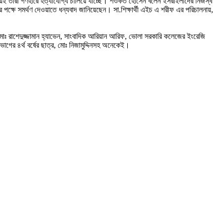
য়েই তারা গণহারে হত্যাযোগ্য চালিয়ে যাচ্ছে। শওকত হোসেন বলেন ইসরাইলীদের নিজস্ব
র পক্ষে সমর্থণ দেওয়াতে ধন্যবাদ জানিয়েছেন। সা.শিক্ষার্থী এইচ এ শরীফ এর পরিচালনায়,
োঃ রাশেদুজ্জামান হ্যাভেন, সাংবাদিক আরিয়ান আরিফ, ভোলা সরকারি কলেজের ইংরেজি
িভাগের ৪র্থ বর্ষের ছাত্র, মোঃ নিজামুদ্দিনসহ অনেকেই।