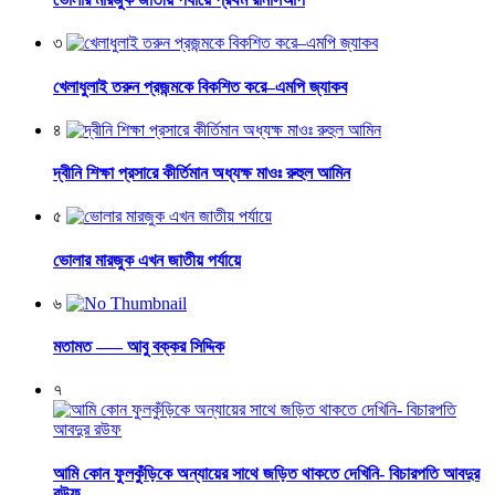
৩
খেলাধুলাই তরুন প্রজন্মকে বিকশিত করে–এমপি জ্যাকব
৪
দ্বীনি শিক্ষা প্রসারে কীর্তিমান অধ্যক্ষ মাওঃ রুহুল আমিন
৫
ভোলার মারজুক এখন জাতীয় পর্যায়ে
৬
মতামত —– আবু বক্কর সিদ্দিক
৭
আমি কোন ফুলকুঁড়িকে অন্যায়ের সাথে জড়িত থাকতে দেখিনি- বিচারপতি আবদুর
রউফ