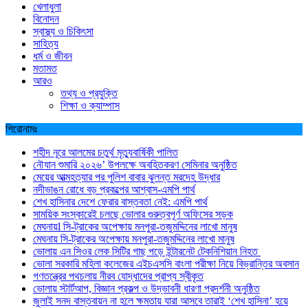
খেলাধুলা
বিনোদন
স্বাস্থ্য ও চিকিৎসা
সাহিত্য
ধর্ম ও জীবন
মতামত
আরও
তথ্য ও প্রযুক্তি
শিক্ষা ও ক্যাম্পাস
শিরোনামঃ
শহীদ নূরে আলমের চতুর্থ মৃত্যুবার্ষিকী পালিত
নৌযান শুমারি ২০২৬’ উপলক্ষে অবহিতকরণ সেমিনার অনুষ্ঠিত
মেয়ের আত্মহত্যার পর পুলিশ বাবার ঝুলন্ত মরদেহ উদ্ধার
নদীভাঙন রোধে বড় প্রকল্পের আশ্বাস-এমপি পার্থ
শেখ হাসিনার দেশে ফেরার বাস্তবতা নেই: এমপি পার্থ
সাময়িক সংস্কারেই চলছে ভোলার গুরুত্বপূর্ণ অফিসের সড়ক
মেঘনায়l সি-ট্রাকের অপেক্ষায় মনপুরা-তজুমদ্দিনের লাখো মানুষ
মেঘনায় সি-ট্রাকের অপেক্ষায় মনপুরা-তজুমদ্দিনের লাখো মানুষ
ভোলায় এন সিওর লেক সিটির গাছ পড়ে ইন্টারনেট টেকনিশিয়ান নিহত
ভোলা সরকারি মহিলা কলেজের এইচএসসি বাংলা পরীক্ষা নিয়ে বিভ্রান্তির অবসান
গণতন্ত্রের পথচলায় নীরব যোদ্ধাদের প্রাপ্য স্বীকৃত
ভোলায় স্টার্টআপ, বিজ্ঞান প্রকল্প ও উদ্ভাবনী ধারণা প্রদর্শনী অনুষ্ঠিত
জুলাই সনদ বাস্তবায়ন না হলে ক্ষমতায় যারা আসবে তারাই ‘শেখ হাসিনা’ হয়ে