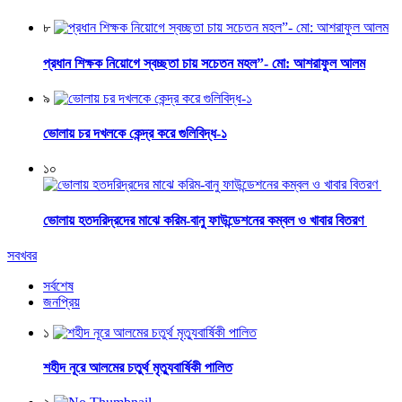
৮
প্রধান শিক্ষক নিয়োগে স্বচ্ছতা চায় সচেতন মহল”- মো: আশরাফুল আলম
৯
ভোলায় চর দখলকে কেন্দ্র করে গুলিবিদ্ধ-১
১০
ভোলায় হতদরিদ্রদের মাঝে করিম-বানু ফাউন্ডেশনের কম্বল ও খাবার বিতরণ
সবখবর
সর্বশেষ
জনপ্রিয়
১
শহীদ নূরে আলমের চতুর্থ মৃত্যুবার্ষিকী পালিত