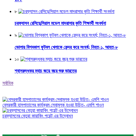
৮
চরফ্যাসন রেসিডেন্সিয়াল মডেল মাদরাসার কৃতি শিক্ষার্থী সংবর্ধনা
৯
ভোলায় বিশ্বকাপ ফুটবল খেলাকে কেন্দ্র করে সংঘর্ষ; নিহত-১, আহত-৮
১০
শ্বাসরুদ্ধকর ম্যাচ জয়ে বছর শুরু ভারতের
সর্বাধিক
বেসরকারী হাসপাতালের কার্যক্রম সেবামূলক হওয়া উচিত- এমপি শাওন
চরফ্যাসনের বেতুয়া কায়াকিং পয়েন্ট এর উদ্বোধন