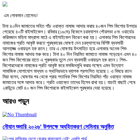
এম লোকমান হোসেন//
টানা ৪০দিন জামাতের সহিত পাঁচ ওয়াক্ত নামাজ আদায় করায় ৪০জন শিশু কিশোর উপহার
পেয়েছে ৪০টি বাইসাইকেল। রবিবার (১৬মে) বিকেলে চরফ্যাশন পৌরসভা ৫নং ওয়ার্ডের
করিমজান মহিলা মাদ্রাসা মাঠে এ বাইসাইকেল বিতরণ করা হয়। এলাকার শিশু কিশোরদের
নামাজের প্রতি আকৃষ্ট করতে পুরষ্কারের ঘোষণা দেন চরফ্যাশনের বিশিষ্ট ব্যবসায়ী
আলহাজ্জ ওবায়দুল হক রতন। তার এ ঘোষণায় উৎসাহিত হয়ে এলাকার অনেক শিশু
কিশোর নামাজ আদায় শুরু করে। টানা ৪০ দিন নিয়মিত জামাতে নামাজ পড়েছেন এমন ৪০
জন শিশু কিশোরের হাতে এ পুরুষ্কার তুলে দেন ব্যবসায়ী ওবায়দুল হক রতন। শিশু-
কিশোরদেরকে নামাজের প্রতি আকৃষ্ট করে মসজিদমুখি করার লক্ষ্যে এমন উদ্যোগ
সামাজিক যোগাযোগ মাধ্যম ও স্থানিয়ভাবে ব্যাপক প্রশংসিত হয়েছে। এ বিষয়ে রতন
মিয়া বলেন, ঘোষণার পর থেকে প্রায় শতাধিক শিশু কিশোর নিয়মিত পাঁচ ওয়াক্ত নামাজ
জামাতের সঙ্গে আদায় করে। প্রতি ওয়াক্তে তাদের হিসেব রাখা হয়। যাচাই বাছাই শেষে
২রাউন্ডে মোট ৪০ জন শিশু কিশোরকে বাইসাইকেল পুরষ্কার দেয়া হয়েছে।
আরও পড়ুন
নৌযান শুমারি ২০২৬’ উপলক্ষে অবহিতকরণ সেমিনার অনুষ্ঠিত