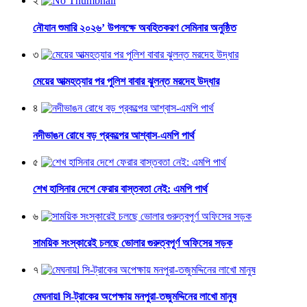
২
নৌযান শুমারি ২০২৬’ উপলক্ষে অবহিতকরণ সেমিনার অনুষ্ঠিত
৩
মেয়ের আত্মহত্যার পর পুলিশ বাবার ঝুলন্ত মরদেহ উদ্ধার
৪
নদীভাঙন রোধে বড় প্রকল্পের আশ্বাস-এমপি পার্থ
৫
শেখ হাসিনার দেশে ফেরার বাস্তবতা নেই: এমপি পার্থ
৬
সাময়িক সংস্কারেই চলছে ভোলার গুরুত্বপূর্ণ অফিসের সড়ক
৭
মেঘনায়l সি-ট্রাকের অপেক্ষায় মনপুরা-তজুমদ্দিনের লাখো মানুষ