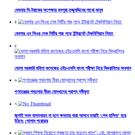
মেঘনায় সি-ট্রাকের অপেক্ষায় মনপুরা-তজুমদ্দিনের লাখো মানুষ
৪
ভোলায় এন সিওর লেক সিটির গাছ পড়ে ইন্টারনেট টেকনিশিয়ান নিহত
৫
ভোলা সরকারি মহিলা কলেজের এইচএসসি বাংলা পরীক্ষা নিয়ে বিভ্রান্তির অবসান
৬
গণতন্ত্রের পথচলায় নীরব যোদ্ধাদের প্রাপ্য স্বীকৃত
৭
জুলাই সনদ বাস্তবায়ন না হলে ক্ষমতায় যারা আসবে তারাই ‘শেখ হাসিনা’ হয়ে
উঠবে: গোলাম পরোয়ার
৮