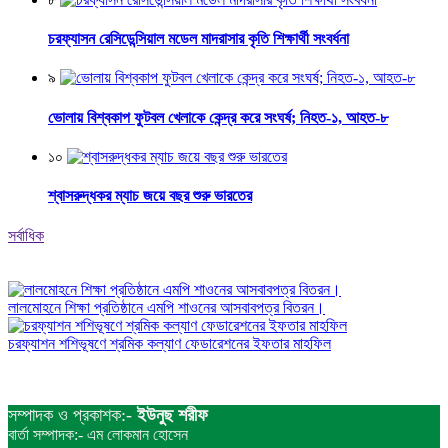
চরফ্যাসন রেসিডেন্সিয়াল মডেল মাদরাসার কৃতি শিক্ষার্থী সংবর্ধনা
৯
ভোলায় বিশ্বকাপ ফুটবল খেলাকে কেন্দ্র করে সংঘর্ষ; নিহত-১, আহত-৮
১০
শ্বাসরুদ্ধকর ম্যাচ জয়ে বছর শুরু ভারতের
সর্বাধিক
লালমোহনে শিক্ষা প্রতিষ্ঠানে এমপি শাওনের আসবাবপত্র বিতরন।
চরফ্যাশন শশিভূষণে শ্রমিক কল্যাণ ফেডারেশনের ইফতার মাহফিল
সম্পাদক ও প্রকাশক:-
ইউনুছ শরীফ
বার্তা সম্পাদক:- এম লোকমান হোসেন