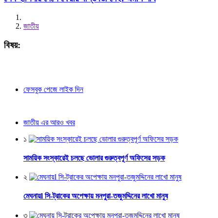
জাতীয়
বিষয়:
ফেসবুক পেজে লাইক দিন
জাতীয় এর আরও খবর
১
সাময়িক সংস্কারেই চলছে ভোলার গুরুত্বপূর্ণ অফিসের সড়ক
২
মেঘনায়l সি-ট্রাকের অপেক্ষায় মনপুরা-তজুমদ্দিনের লাখো মানুষ
৩