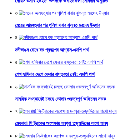
নৌযান শুমারি ২০২৬’ উপলক্ষে অবহিতকরণ সেমিনার অনুষ্ঠিত
৩
মেয়ের আত্মহত্যার পর পুলিশ বাবার ঝুলন্ত মরদেহ উদ্ধার
৪
নদীভাঙন রোধে বড় প্রকল্পের আশ্বাস-এমপি পার্থ
৫
শেখ হাসিনার দেশে ফেরার বাস্তবতা নেই: এমপি পার্থ
৬
সাময়িক সংস্কারেই চলছে ভোলার গুরুত্বপূর্ণ অফিসের সড়ক
৭
মেঘনায়l সি-ট্রাকের অপেক্ষায় মনপুরা-তজুমদ্দিনের লাখো মানুষ
৮