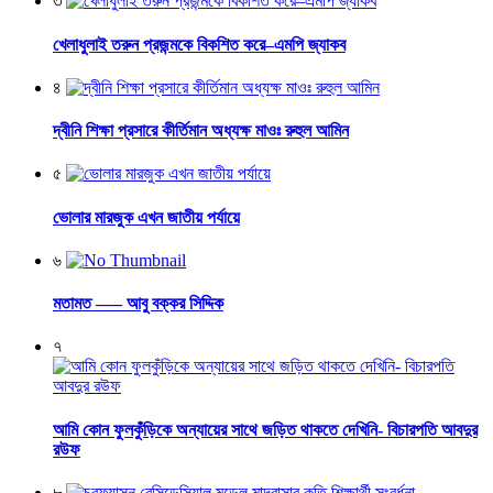
৩
খেলাধুলাই তরুন প্রজন্মকে বিকশিত করে–এমপি জ্যাকব
৪
দ্বীনি শিক্ষা প্রসারে কীর্তিমান অধ্যক্ষ মাওঃ রুহুল আমিন
৫
ভোলার মারজুক এখন জাতীয় পর্যায়ে
৬
মতামত —– আবু বক্কর সিদ্দিক
৭
আমি কোন ফুলকুঁড়িকে অন্যায়ের সাথে জড়িত থাকতে দেখিনি- বিচারপতি আবদুর
রউফ
৮