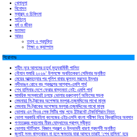
খেলাধুলা
বিনোদন
স্বাস্থ্য ও চিকিৎসা
সাহিত্য
ধর্ম ও জীবন
মতামত
আরও
তথ্য ও প্রযুক্তি
শিক্ষা ও ক্যাম্পাস
শিরোনামঃ
শহীদ নূরে আলমের চতুর্থ মৃত্যুবার্ষিকী পালিত
নৌযান শুমারি ২০২৬’ উপলক্ষে অবহিতকরণ সেমিনার অনুষ্ঠিত
মেয়ের আত্মহত্যার পর পুলিশ বাবার ঝুলন্ত মরদেহ উদ্ধার
নদীভাঙন রোধে বড় প্রকল্পের আশ্বাস-এমপি পার্থ
শেখ হাসিনার দেশে ফেরার বাস্তবতা নেই: এমপি পার্থ
সাময়িক সংস্কারেই চলছে ভোলার গুরুত্বপূর্ণ অফিসের সড়ক
মেঘনায়l সি-ট্রাকের অপেক্ষায় মনপুরা-তজুমদ্দিনের লাখো মানুষ
মেঘনায় সি-ট্রাকের অপেক্ষায় মনপুরা-তজুমদ্দিনের লাখো মানুষ
ভোলায় এন সিওর লেক সিটির গাছ পড়ে ইন্টারনেট টেকনিশিয়ান নিহত
ভোলা সরকারি মহিলা কলেজের এইচএসসি বাংলা পরীক্ষা নিয়ে বিভ্রান্তির অবসান
গণতন্ত্রের পথচলায় নীরব যোদ্ধাদের প্রাপ্য স্বীকৃত
ভোলায় স্টার্টআপ, বিজ্ঞান প্রকল্প ও উদ্ভাবনী ধারণা প্রদর্শনী অনুষ্ঠিত
জুলাই সনদ বাস্তবায়ন না হলে ক্ষমতায় যারা আসবে তারাই ‘শেখ হাসিনা’ হয়ে