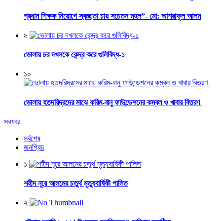
প্রধান শিক্ষক নিয়োগে স্বচ্ছতা চায় সচেতন মহল”- মো: আশরাফুল আলম
৯
ভোলায় চর দখলকে কেন্দ্র করে গুলিবিদ্ধ-১
১০
ভোলায় হতদরিদ্রদের মাঝে করিম-বানু ফাউন্ডেশনের কম্বল ও খাবার বিতরণ
সবখবর
সর্বশেষ
জনপ্রিয়
১
শহীদ নূরে আলমের চতুর্থ মৃত্যুবার্ষিকী পালিত
২