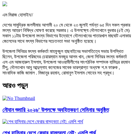
এম মিরাজ হোসাইন//
দেশের সামুদ্রিক জলসীমায় আগামী ২০ মে থেকে ২৩ জুলাই পর্যন্ত ৬৫ দিন সকল প্রকার
মৎস্য আহরণ নিষিদ্ধ ঘোষণা করেছে সরকার। এ উপলক্ষ্যে দৌলতখানে বুধবার (৫ই মে)
সকাল ১১টায় উপজেলা মৎস্য বিভাগের উদ্যোগে দৌলতখানের পাতারখাল মাছঘাট এলাকায়
জেলেদের সাথে মৎস্য বিভাগের সচেতনতা সভা অনুষ্ঠিত হয়েছে।
উপজেলা সিনিয়র মৎস্য কর্মকর্তা মাহফুজুল হাছনাইনের সভাপতিত্বে সভায় উপস্থিত
ছিলেন, উপজেলা পরিষদের চেয়ারম্যান মনজুর আলম খান, জেলা সিনিয়র মৎস্য কর্মকর্তা
এস এম আজহারুল ইসলাম, উপজেলা আওয়ামীলীগের সাংগঠনিক সম্পাদক হামিদুর রহমান
টিপু, দৌলতখান আবু আব্দুল্লাহ কলেজের সাবেক ভারপ্রাপ্ত অধ্যক্ষ শ.ম ফারুক ,
সাংবাদিক কাজি জামাল . মিজানুর রহমান, রোমানুল ইসলাম সোহেব সহ প্রমুখ।
আরও পড়ুন
নৌযান শুমারি ২০২৬’ উপলক্ষে অবহিতকরণ সেমিনার অনুষ্ঠিত
শেখ হাসিনার দেশে ফেরার বাস্তবতা নেই: এমপি পার্থ