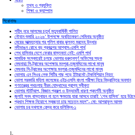
তথ্য ও প্রযুক্তি
শিক্ষা ও ক্যাম্পাস
শিরোনামঃ
শহীদ নূরে আলমের চতুর্থ মৃত্যুবার্ষিকী পালিত
নৌযান শুমারি ২০২৬’ উপলক্ষে অবহিতকরণ সেমিনার অনুষ্ঠিত
মেয়ের আত্মহত্যার পর পুলিশ বাবার ঝুলন্ত মরদেহ উদ্ধার
নদীভাঙন রোধে বড় প্রকল্পের আশ্বাস-এমপি পার্থ
শেখ হাসিনার দেশে ফেরার বাস্তবতা নেই: এমপি পার্থ
সাময়িক সংস্কারেই চলছে ভোলার গুরুত্বপূর্ণ অফিসের সড়ক
মেঘনায়l সি-ট্রাকের অপেক্ষায় মনপুরা-তজুমদ্দিনের লাখো মানুষ
মেঘনায় সি-ট্রাকের অপেক্ষায় মনপুরা-তজুমদ্দিনের লাখো মানুষ
ভোলায় এন সিওর লেক সিটির গাছ পড়ে ইন্টারনেট টেকনিশিয়ান নিহত
ভোলা সরকারি মহিলা কলেজের এইচএসসি বাংলা পরীক্ষা নিয়ে বিভ্রান্তির অবসান
গণতন্ত্রের পথচলায় নীরব যোদ্ধাদের প্রাপ্য স্বীকৃত
ভোলায় স্টার্টআপ, বিজ্ঞান প্রকল্প ও উদ্ভাবনী ধারণা প্রদর্শনী অনুষ্ঠিত
জুলাই সনদ বাস্তবায়ন না হলে ক্ষমতায় যারা আসবে তারাই ‘শেখ হাসিনা’ হয়ে উঠব
প্রধান শিক্ষক নিয়োগে স্বচ্ছতা চায় সচেতন মহল”- মো: আশরাফুল আলম
ভোলায় চর দখলকে কেন্দ্র করে গুলিবিদ্ধ-১