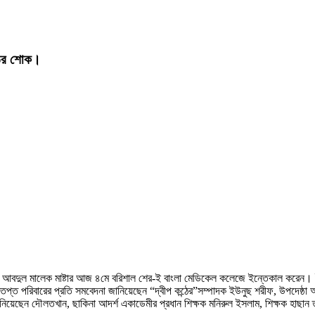
্ঠের শোক।
সী আবদুল মালেক মাষ্টার আজ ৪মে বরিশাল শের-ই বাংলা মেডিকেল কলেজে ইন্তেকাল করেন। ইন্
পরিবারের প্রতি সমবেদনা জানিয়েছেন “দ্বীপ কন্ঠের”সম্পাদক ইউনুছ শরীফ, উপদেষ্ঠা অধ্যা
য়েছেন দৌলতখান, ছাকিনা আদর্শ একাডেমীর প্রধান শিক্ষক মনিরুল ইসলাম, শিক্ষক হাছান