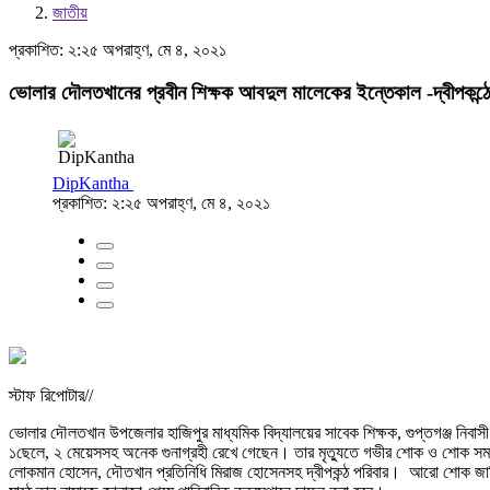
জাতীয়
প্রকাশিত: ২:২৫ অপরাহ্ণ, মে ৪, ২০২১
ভোলার দৌলতখানের প্রবীন শিক্ষক আবদুল মালেকের ইন্তেকাল -দ্বীপকন
DipKantha
প্রকাশিত: ২:২৫ অপরাহ্ণ, মে ৪, ২০২১
স্টাফ রিপোটার//
ভোলার দৌলতখান উপজেলার হাজিপুর মাধ্যমিক বিদ্যালয়ের সাবেক শিক্ষক, গুপ্তগঞ্জ নিবা
১ছেলে, ২ মেয়েসসহ অনেক গুনাগ্রহী রেখে গেছেন। তার মৃত্যুতে গভীর শোক ও শোক সমতপ্ত 
লোকমান হোসেন, দৌতখান প্রতিনিধি মিরাজ হোসেনসহ দ্বীপকন্ঠ পরিবার। আরো শোক জানি