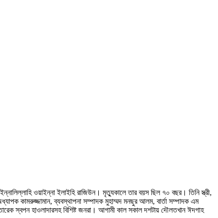
নালিল্লাহি ওয়াইন্না ইলাইহি রাজিউন। মৃত্যুকালে তার বয়স ছিল ৭০ বছর। তিনি স্ত্রী,
পক কামরুজ্জামান, ব্যবস্থাপনা সম্পাদক মুহাম্মদ মনছুর আলম, বার্তা সম্পাদক এম
 তারেক স্বপন হাওলাদারসহ বিশিষ্ট জনরা। আগামী কাল সকাল দশটায় দৌলতখান ঈদগাহ