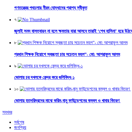
গণতন্ত্রের পথচলায় নীরব যোদ্ধাদের প্রাপ্য স্বীকৃত
৭
জুলাই সনদ বাস্তবায়ন না হলে ক্ষমতায় যারা আসবে তারাই ‘শেখ হাসিনা’ হয়ে উঠব
৮
প্রধান শিক্ষক নিয়োগে স্বচ্ছতা চায় সচেতন মহল”- মো: আশরাফুল আলম
৯
ভোলায় চর দখলকে কেন্দ্র করে গুলিবিদ্ধ-১
১০
ভোলায় হতদরিদ্রদের মাঝে করিম-বানু ফাউন্ডেশনের কম্বল ও খাবার বিতরণ
সবখবর
সর্বশেষ
জনপ্রিয়