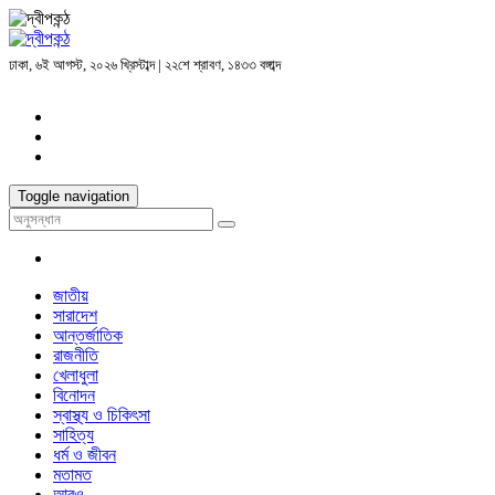
ঢাকা, ৬ই আগস্ট, ২০২৬ খ্রিস্টাব্দ | ২২শে শ্রাবণ, ১৪৩৩ বঙ্গাব্দ
Toggle navigation
জাতীয়
সারাদেশ
আন্তর্জাতিক
রাজনীতি
খেলাধুলা
বিনোদন
স্বাস্থ্য ও চিকিৎসা
সাহিত্য
ধর্ম ও জীবন
মতামত
আরও