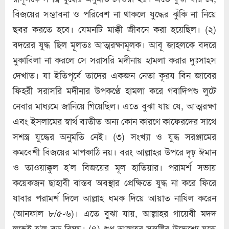
বিজয়ের সম্ভাবনা ও পরিবেশ না থাকলে যুদ্ধের ঝুঁকি না নিয়ে
ছবর করতে হবে। যেমনটি মাক্কী জীবনে করা হয়েছিল। (২)
বদরের যুদ্ধ ছিল মূলতঃ আত্মরক্ষামূলক। আবূ জাহলকে বদরে
মুকাবিলা না করলে সে সরাসরি মদীনায় হামলা করার দুঃসাহস
দেখাত। যা ইতিপূর্বে তাদের একজন নেতা কূরয বিন জাবের
ফিহরী সরাসরি মদীনার উপকণ্ঠে হামলা করে গবাদিপশু লুটে
নেবার মাধ্যমে জানিয়ে গিয়েছিল। এতে বুঝা যায় যে, আত্মরক্ষা
এবং ইসলামের স্বার্থ ব্যতীত অন্য কোন কারণে কাফেরদের সাথে
সশস্ত্র যুদ্ধের অনুমতি নেই। (৩) সংখ্যা ও যুদ্ধ সরঞ্জামের
কমবেশী বিজয়ের মাপকাঠি নয়। বরং আল্লাহর উপরে দৃঢ় ঈমান
ও তাওয়াক্কুল হ’ল বিজয়ের মূল হাতিয়ার। পরামর্শ সভায়
কয়েকজন ছাহাবী বাস্তব অবস্থার প্রেক্ষিতে যুদ্ধ না করে ফিরে
যাবার পরামর্শ দিলে আল্লাহ ধমক দিয়ে আয়াত নাযিল করেন
(আনফাল ৮/৫-৬)। এতে বুঝা যায়, আল্লাহর গায়েবী মদদ
লাভই হ’ল বড় বিষয়। (৪) শুধু আল্লাহর সন্তুষ্টির উদ্দেশ্যে যুদ্ধে