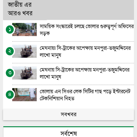
জাতীয় এর
আরও খবর
সাময়িক সংস্কারেই চলছে ভোলার গুরুত্বপূর্ণ অফিসের
১
সড়ক
মেঘনায়l সি-ট্রাকের অপেক্ষায় মনপুরা-তজুমদ্দিনের
২
লাখো মানুষ
মেঘনায় সি-ট্রাকের অপেক্ষায় মনপুরা-তজুমদ্দিনের
৩
লাখো মানুষ
ভোলায় এন সিওর লেক সিটির গাছ পড়ে ইন্টারনেট
৪
টেকনিশিয়ান নিহত
ভোলা সরকারি মহিলা কলেজের এইচএসসি বাংলা
সবখবর
৫
পরীক্ষা নিয়ে বিভ্রান্তির অবসান
সর্বশেষ
গণতন্ত্রের পথচলায় নীরব যোদ্ধাদের প্রাপ্য স্বীকৃত