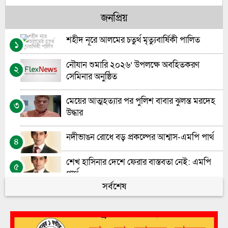
৬
জনপ্রিয়
জুলাই সনদ বাস্তবায়ন না হলে ক্ষমতায় যারা আসবে
৭
তারাই ‘শেখ হাসিনা’ হয়ে উঠবে: গোলাম পরোয়ার
শহীদ নূরে আলমের চতুর্থ মৃত্যুবার্ষিকী পালিত
১
প্রধান শিক্ষক নিয়োগে স্বচ্ছতা চায় সচেতন মহল”-
৮
নৌযান শুমারি ২০২৬’ উপলক্ষে অবহিতকরণ
২
মো: আশরাফুল আলম
সেমিনার অনুষ্ঠিত
ভোলায় চর দখলকে কেন্দ্র করে গুলিবিদ্ধ-১
৯
মেয়ের আত্মহত্যার পর পুলিশ বাবার ঝুলন্ত মরদেহ
৩
উদ্ধার
ভোলায় হতদরিদ্রদের মাঝে করিম-বানু ফাউন্ডেশনের
১০
কম্বল ও খাবার বিতরণ
নদীভাঙন রোধে বড় প্রকল্পের আশ্বাস-এমপি পার্থ
৪
শেখ হাসিনার দেশে ফেরার বাস্তবতা নেই: এমপি
৫
পার্থ
সর্বশেষ
সাময়িক সংস্কারেই চলছে ভোলার গুরুত্বপূর্ণ অফিসের
৬
সড়ক