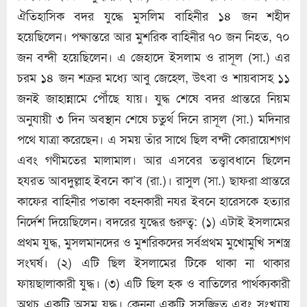
ঐতিহাসিক বদর যুদ্ধে মুসলিম বাহিনীর ১৪ জন শহীদ
হয়েছিলেন। পক্ষান্তরে আর মুশরিক বাহিনীর ৭০ জন নিহত, ৭০
জন বন্দী হয়েছিলেন। এ জেহাদে ইসলাম ও রাসূল (সা.) এর
চরম ১৪ জন শক্রর মধ্যে আবু জেহেল, উৎবা ও শায়বাসহ ১১
জনই জাহান্নামে পৌঁছে যায়। যুদ্ধ শেষে বদর প্রান্তরে নিয়ম
অনুযায়ী ৩ দিন অবস্থান শেষে চতুর্থ দিনে রাসূল (সা.) মদিনার
পথে যাত্রা করেছেন। এ সময় তাঁর সাথে ছিল বন্দী কোরায়েশগণ
এবং গণীমতের মালামাল। আর এসবের তত্ত্বাবধানে ছিলেন
হযরত আবদুল্লাহ ইবনে কা’ব (রা.)। রাসুল (সা.) ছাফরা প্রান্তরে
কাফের বাহিনীর পতাকা বহনকারী নযর ইবনে হারেসকে হত্যার
নির্দেশ দিয়েছিলেন। বদরের যুদ্ধের গুরুত্ব: (১) এটাই ইসলামের
প্রথম যুদ্ধ, মুসলমানদের ও মুশরিকদের সর্বপ্রথম মুখোমুখি সশস্ত্র
সংঘর্ষ। (২) এটি ছিল ইসলামের টিকে থাকা না থাকার
ফায়ছালাকারী যুদ্ধ। (৩) এটি ছিল হক ও বাতিলের পার্থক্যকারী
অথচ একটি অসম যুদ্ধ। কেননা একটি সুসজ্জিত এবং সংখ্যায়