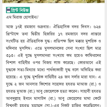
এম মিরাজ হোসাইন//
আজ ১৭ই রমজান শুক্রবার। ঐতিহাসিক বদর দিবস। ৬২৪
খ্রিস্টাব্দে তথা দ্বিতীয় হিজরির ১৭ রমজানে বদর প্রান্তরে
সংঘটিত হয় ঐতিহাসিক যুদ্ধ। প্রতিপক্ষ ছিল মক্কার মুশরিক ও
মদিনার মুসলিম। এতে মুসলমানদের সেনা সংখ্যা ছিল মাত্র
৩১৩। এই যুদ্ধে মুসলমানরা সংখ্যায় কম হয়েও কাফিরদের
বিশাল বাহিনীর ওপর বিজয় লাভ করেছে। কোরআনে এই
যুদ্ধকে সত্য-মিথ্যার মধ্যে পার্থক্যকারী যুদ্ধ বলে অভিহিত করা
হয়েছে। এ যুদ্ধে মুশরিক বাহিনীর ২৪ জন সর্দার মারা যান। এ
যুদ্ধে ২ জন আনসার কিশোর সহোদর হযরত মাআজ (রা.) ও
হযরত মুআজ (রা.) আবু জেহেলকে হত্যা করেন। সাহাবী হযরত
আবদুল্লাহ ইবনে মাসাউদ (রা.) আবু জেহেলের মাথা কেটে
বিশ্বনবী হয়রত মুহাম্মদ (সা.)-এর নিকট হাজির করেছিলেন।