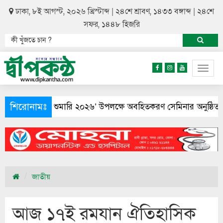
ঢাকা, ৮ই আগস্ট, ২০২৬ খ্রিস্টাব্দ | ২৪শে শ্রাবণ, ১৪৩৩ বঙ্গাব্দ | ২৪শে
সফর, ১৪৪৮ হিজরি
Togg
navig
শিরোনামঃ
ৌযান শুমারি ২০২৬’ উপলক্ষে অবহিতকরণ সেমিনার অনুষ্ঠিত
মেয়ের আ
জাতীয়
আজ ১৭ই রমযান ঐতিহাসিক