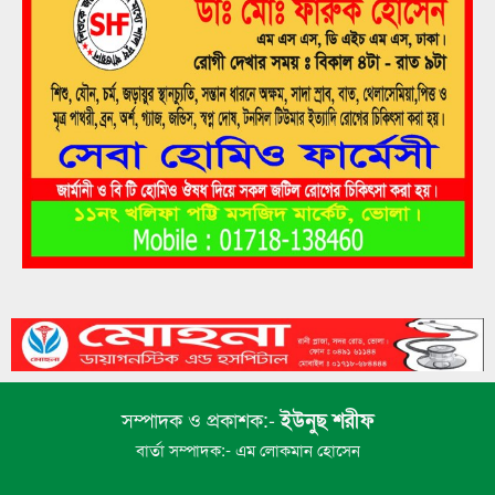
মেঘনায়l সি-ট্রাকের অপেক্ষায় মনপুরা-তজুমদ্দিনের
৭
লাখো মানুষ
মেঘনায় সি-ট্রাকের অপেক্ষায় মনপুরা-তজুমদ্দিনের
৮
লাখো মানুষ
ভোলায় এন সিওর লেক সিটির গাছ পড়ে ইন্টারনেট
৯
টেকনিশিয়ান নিহত
ভোলা সরকারি মহিলা কলেজের এইচএসসি বাংলা
১০
পরীক্ষা নিয়ে বিভ্রান্তির অবসান
সম্পাদক ও প্রকাশক:-
ইউনুছ শরীফ
বার্তা সম্পাদক:- এম লোকমান হোসেন