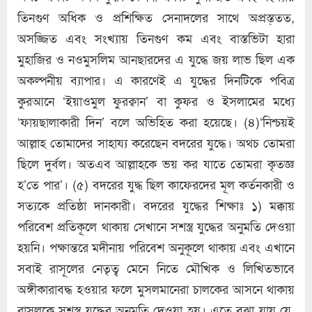
তিনগুণ অধিক ও প্রশিক্ষিত সেনাদলের সাথে অপ্রস্ত্তত,
অসজ্জিত এবং সংখ্যায় তিনগুণ কম এবং বাস্তভিটা হারা
মুহাজির ও নওমুসলিম আনছারদের এ যুদ্ধে জয় লাভ ছিল এক
অকল্পনীয় ব্যাপার। এ কারণেই এ যুদ্ধের দিনটিকে পবিত্র
কুরআনে ‘ইয়াওমুল ফুরক্বান’ বা কুফর ও ইসলামের মধ্যে
‘ফায়ছালাকারী দিন’ বলে অভিহিত করা হয়েছে। (৪)‘নিশ্চয়ই
আল্লাহ তোমাদের সাহায্য করেছেন বদরের যুদ্ধে। অথচ তোমরা
ছিলে দুর্বল। অতএব আল্লাহকে ভয় কর যাতে তোমরা কৃতজ্ঞ
হ’তে পার’। (৫) বদরের যুদ্ধ ছিল কাফেরদের মূল কর্তনকারী ও
সত্যকে প্রতিষ্ঠা দানকারী। বদরের যুদ্ধের শিক্ষাঃ ১) মক্কায়
পরিবেশ প্রতিকূলে থাকায় সেখানে সশস্ত্র যুদ্ধের অনুমতি দেওয়া
হয়নি। পক্ষান্তরে মদীনায় পরিবেশ অনুকূলে থাকায় এবং এখানে
সবাই রাসূলের নেতৃত্ব মেনে নিতে মৌখিক ও লিখিতভাবে
অঙ্গীকারাবদ্ধ হওয়ার ফলে মুসলমানেরা চালকের আসনে থাকায়
রাসূলকে সশস্ত্র যুদ্ধের অনুমতি দেওয়া হয়। এতে বুঝা যায় যে,