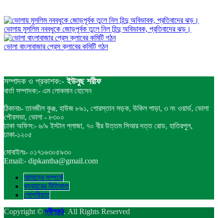
ভোলায় মুসলিম নববধুকে জোড়পূর্বক তুলে নিল হিন্দু অবিভাবক, প্রতিবাদের ঝড়।
ভোলা বাংলাবাজার প্রেস ক্লাবের কমিটি গঠন
সম্পাদক ও প্রকাশক:-
ইউনুছ শরীফ
বার্তা সম্পাদক:- এম লোকমান হোসেন
ঠিকানাঃ- তানজীল কুঞ্জ, হাউজ ৮৯১, গোরস্তান সড়ক, উকিল পাড়া, ৩ নং ওয়ার্ড, ভোলা
পৌরসভা, ভোলা - ৮৩০০
ঢাকা অফিস:- ৬/৯ ইস্টান প্লাজা, ৭০ বীর উত্তম সিআর দত্ত রোড, হাতিরপুল,
ঢাকা-১২০৫
মোবাইলঃ- ০১৭১৬৩০৫৯৩০
Email:- dipkantha@gmail.com
আমাদের সম্পর্কে
ব্যবহারের নীতিমালা
গোপনীয়তা
Copyright ©
দ্বীপকন্ঠ
. All Rights Reserved