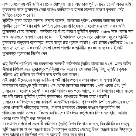
এখন চাষযোগ্য এই জমি বনায়নের যোগ্যও নয়। এছাড়াও পূর্ব ঢালচরে ১৫শ’ একর জমি
কৃষকদের নামে বন্দোবস্ত দেয়া হলেও বনবিভাগের হামলা মামলার কারণে কৃষকরা সেই
জমিতে যেতে পারেনি।
ভূমিহীন কৃষক আব্দুল কালাম মেম্বার জানান, ঢালচরের পূর্বাশং মেঘনায় ভাঙ্গনের ফলে
গৃহহীন ১৫শ’ পরিবার দক্ষিণ-পশ্চিম ঢালচরের পরিত্যক্ত চাষযোগ্য ২৭শ’ একর জমি
বন্দোবস্ত চেয়ে আসছে। বনবিভাগের বাঁধার কারণে ভূমিহীন কৃষকরা ১৯৮৬ সনে ভোলা সাব
জজ আদালতে মামলা দায়ের করেন। এই আদালত ২০১৯ সনে দোতরফা সূত্রে ভূমিহীন
কৃষকদের অনুকূলে বন্দোবস্ত দেয়ার জন্য রায় প্রদান করেন। এই রায়ের প্রেক্ষিতে ২০২০
সনে ২৭২৭.২৭ একর জমি ভোলা জেলা প্রশাসক ভূমিহীন কৃষকদের মধ্যে ওই জমি
বন্দোবস্ত প্রদানের নির্দেশ দেন।
এই নির্দেশ প্রাপ্তির পর চরফ্যাশন সহকারী কমিশনার (ভূমি) ঢালচরের ৪২শ’ একর জমির
সীমানা নির্ধারণ করে বন্দোবস্ত প্রক্রিয়া শুরু করেন। সে সময় কিছু কিছু ভূমিহীন কৃষক
পরিবার ওই জমিতে ঘর নির্মাণ করে বসতি শুরু করেন।
এই বসতি উচ্ছেদের জন্য বনবিভাগ ওই পরিবারগুলোর ওপর হামলা ও মামলা দিয়ে
নানানভাবে আতঙ্ক সৃষ্টি করেন। সে থেকে ঢালচরের চাষযোগ্য ২৭শ’ একর এবং পূর্ব
ঢালচরের চাষযোগ্য ১৫শ’ একর জমি পরিত্যক্ত পড়ে আছে, যা বনবিভাগের কোনো কাজে
লাগেনি আবার ভূমিহীন গৃহহীন কৃষকদেরও আশ্রয়ের ঠিকানা হতে পারেনি।
ঢালচরের বনবিভাগের রেঞ্জ কর্মকর্তা আলাউদ্দিন জানান, পূর্ব ও দক্ষিণ-পশ্চিম ঢালচরে ৪২শ’
একর খাসজমি পরিত্যক্ত আছে, যেখানে ঢালচরের মেঘনার ভাঙনে আশ্রয়হীন সব
পরিবারের বসতি সম্ভব। কিন্ত বনবিভাগের ঊর্ধ্বতন কর্তৃপক্ষের সিদ্ধান্ত ছাড়া আমার
একার পক্ষে কিছুই করা সম্ভব না।
চরফ্যাশন উপজেলা সহকারী কমিশনার (ভূমি) রিপন বিশ্বাস জানান, বিষয়টি নিয়ে যেহেতু
ভূমি মন্ত্রণালয় ও বন মন্ত্রণালয়ের টানাপোড়ন রয়েছে; সেহেতু উভয় মন্ত্রণালয়ের সিদ্ধান্ত
মতে আমরা যে নির্দেশনা পাব সে অনুযায়ী কাজ করে যাব।