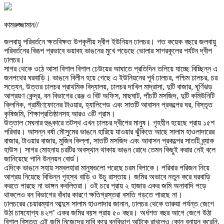
কামরুজ্জামান//
জলবায়ু পরিবর্তনে ক্ষতবিক্ষত উপকূলীয় দ্বীপ ইউনিয়ন ঢালচর। গত কয়েক বছরে জলবায়ু
পরিবর্তনের বিরূপ প্রভাবে ভয়াবহ ভাঙনের মুখে পড়েছে ভোলার সাগরকূলের পর্যটন দ্বীপ
ঢালচর।
সাগর থেকে ওঠে আসা বিশাল বিশাল ঢেউয়ের আঘাতে প্রতিদিন তলিয়ে যাচ্ছে বিচ্ছিন্ন এ
জনপথের ঘরবাড়ি। ভাঙনে বিলীন হয়ে গেছে এ ইউনিয়নের পূর্ব ঢালচর, পশ্চিম ঢালচর, চর
সত্যেন, উত্তর ঢালচর প্রাথমিক বিদ্যালয়, ঢালচর দাখিল মাদ্রাসা, দুটি বাজার, ঘূর্ণিঝড়
আশ্রয়ণ কেন্দ্র, বন বিভাগের রেঞ্জ ও বিট অফিস, মাছঘাট, পাঁচটি মসজিদ, দুটি কমিউনিটি
ক্লিনিক, গ্রামীণফোনের টাওয়ার, হ্যালিপেড এবং সাতটি আবাসন প্রকল্পের ঘর, বিস্তৃত
কৃষিজমি, শিক্ষাপ্রতিষ্ঠানসহ আরও ৩টি গ্রাম।
উত্তাল মেঘনার হুঙ্কারে তটস্থ এখন ঢালচর দ্বীপের মানুষ। গৃহহীন হয়েছে প্রায় ১৫শ
পরিবার। আসন্ন বর্ষা মৌসুমের ভাঙনে হারিয়ে যাওয়ার ঝুঁকিতে আছে সালাম হাওলাদারের
বাজার, টাওয়ার বাজার, মুজিব কিল্লা, সাতটি মসজিদ এবং আবাসন প্রকল্পের সাতটি ব্র্যাক
হাউস। সাগর মোহনায় চরটির অবস্থান থাকায় ভাঙন রোধে তেমন কিছুই করার নেই বলে
জানিয়েছে পানি উন্নয়ন বোর্ড।
এদিকে ভাঙনে সহায় সম্বলহারা মানুষগুলো পরেছে চরম বিপাকে। পরিবার পরিজন নিয়ে
আশ্রয় নিয়েছে বিভিন্ন গৃহস্থ বাড়ি ও উচু রাস্তায়। জমির অভাবে নতুন করে ঘরবাড়ি
করতে পারছে না ভাঙ্গন কবলিতরা। ওই চরে প্রায় ২ হাজার একর জমি অনাবাদি পড়ে
থাকলেও বন বিভাগের বাঁধার কারণে ক্ষতিগ্রস্তরা বসতি গড়তে পারছে না।
ঢালচরের চেয়ারম্যান আব্দুস সালাম হাওলাদার জানান, ঢালচর থেকে তারুয়া পর্যন্ত জেগে
উঠা চাষযোগ্য ৪২শ’ একর জমির বয়স প্রায় ৫০ বছর। অর্ধশত বছর আগে জেগে উঠা
বিশাল বিস্তৃত এই জমি নিজেদের দাবি করে বনবিভাগ আটকে রাখলেও কোন বনায়ন করেনি,