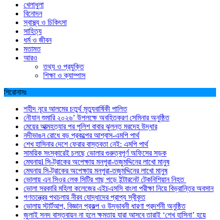
খেলাধুলা
বিনোদন
স্বাস্থ্য ও চিকিৎসা
সাহিত্য
ধর্ম ও জীবন
মতামত
আরও
তথ্য ও প্রযুক্তি
শিক্ষা ও ক্যাম্পাস
শিরোনামঃ
শহীদ নূরে আলমের চতুর্থ মৃত্যুবার্ষিকী পালিত
নৌযান শুমারি ২০২৬’ উপলক্ষে অবহিতকরণ সেমিনার অনুষ্ঠিত
মেয়ের আত্মহত্যার পর পুলিশ বাবার ঝুলন্ত মরদেহ উদ্ধার
নদীভাঙন রোধে বড় প্রকল্পের আশ্বাস-এমপি পার্থ
শেখ হাসিনার দেশে ফেরার বাস্তবতা নেই: এমপি পার্থ
সাময়িক সংস্কারেই চলছে ভোলার গুরুত্বপূর্ণ অফিসের সড়ক
মেঘনায়l সি-ট্রাকের অপেক্ষায় মনপুরা-তজুমদ্দিনের লাখো মানুষ
মেঘনায় সি-ট্রাকের অপেক্ষায় মনপুরা-তজুমদ্দিনের লাখো মানুষ
ভোলায় এন সিওর লেক সিটির গাছ পড়ে ইন্টারনেট টেকনিশিয়ান নিহত
ভোলা সরকারি মহিলা কলেজের এইচএসসি বাংলা পরীক্ষা নিয়ে বিভ্রান্তির অবসান
গণতন্ত্রের পথচলায় নীরব যোদ্ধাদের প্রাপ্য স্বীকৃত
ভোলায় স্টার্টআপ, বিজ্ঞান প্রকল্প ও উদ্ভাবনী ধারণা প্রদর্শনী অনুষ্ঠিত
জুলাই সনদ বাস্তবায়ন না হলে ক্ষমতায় যারা আসবে তারাই ‘শেখ হাসিনা’ হয়ে