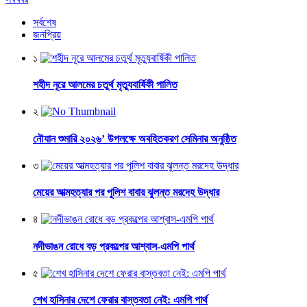
সর্বশেষ
জনপ্রিয়
১
শহীদ নূরে আলমের চতুর্থ মৃত্যুবার্ষিকী পালিত
২
নৌযান শুমারি ২০২৬’ উপলক্ষে অবহিতকরণ সেমিনার অনুষ্ঠিত
৩
মেয়ের আত্মহত্যার পর পুলিশ বাবার ঝুলন্ত মরদেহ উদ্ধার
৪
নদীভাঙন রোধে বড় প্রকল্পের আশ্বাস-এমপি পার্থ
৫
শেখ হাসিনার দেশে ফেরার বাস্তবতা নেই: এমপি পার্থ