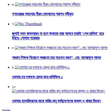
৬
গণতন্ত্রের পথচলায় নীরব যোদ্ধাদের প্রাপ্য স্বীকৃত
৭
জুলাই সনদ বাস্তবায়ন না হলে ক্ষমতায় যারা আসবে তারাই ‘শেখ হাসিনা’ হয়ে
উঠবে: গোলাম পরোয়ার
৮
প্রধান শিক্ষক নিয়োগে স্বচ্ছতা চায় সচেতন মহল”- মো: আশরাফুল আলম
৯
ভোলায় চর দখলকে কেন্দ্র করে গুলিবিদ্ধ-১
১০
ভোলায় হতদরিদ্রদের মাঝে করিম-বানু ফাউন্ডেশনের কম্বল ও খাবার বিতরণ
সবখবর