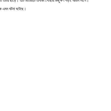
গত রাত ৩টায় ছাড়ে। এটি মতিরহাট এলাকা পৌঁছার কিছুক্ষণ পড়ই আগুন লাগে।
েকে এমন ঘটনা ঘটেছে।