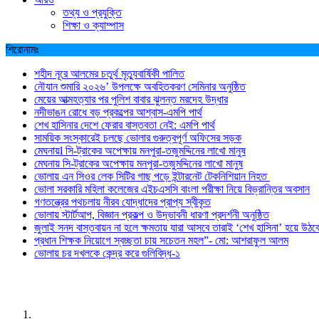
তথ্য ও প্রযুক্তি
শিক্ষা ও ক্যাম্পাস
শিরোনামঃ
শহীদ নূরে আলমের চতুর্থ মৃত্যুবার্ষিকী পালিত
নৌযান শুমারি ২০২৬’ উপলক্ষে অবহিতকরণ সেমিনার অনুষ্ঠিত
মেয়ের আত্মহত্যার পর পুলিশ বাবার ঝুলন্ত মরদেহ উদ্ধার
নদীভাঙন রোধে বড় প্রকল্পের আশ্বাস-এমপি পার্থ
শেখ হাসিনার দেশে ফেরার বাস্তবতা নেই: এমপি পার্থ
সাময়িক সংস্কারেই চলছে ভোলার গুরুত্বপূর্ণ অফিসের সড়ক
মেঘনায়l সি-ট্রাকের অপেক্ষায় মনপুরা-তজুমদ্দিনের লাখো মানুষ
মেঘনায় সি-ট্রাকের অপেক্ষায় মনপুরা-তজুমদ্দিনের লাখো মানুষ
ভোলায় এন সিওর লেক সিটির গাছ পড়ে ইন্টারনেট টেকনিশিয়ান নিহত
ভোলা সরকারি মহিলা কলেজের এইচএসসি বাংলা পরীক্ষা নিয়ে বিভ্রান্তির অবসান
গণতন্ত্রের পথচলায় নীরব যোদ্ধাদের প্রাপ্য স্বীকৃত
ভোলায় স্টার্টআপ, বিজ্ঞান প্রকল্প ও উদ্ভাবনী ধারণা প্রদর্শনী অনুষ্ঠিত
জুলাই সনদ বাস্তবায়ন না হলে ক্ষমতায় যারা আসবে তারাই ‘শেখ হাসিনা’ হয়ে উঠব
প্রধান শিক্ষক নিয়োগে স্বচ্ছতা চায় সচেতন মহল”- মো: আশরাফুল আলম
ভোলায় চর দখলকে কেন্দ্র করে গুলিবিদ্ধ-১