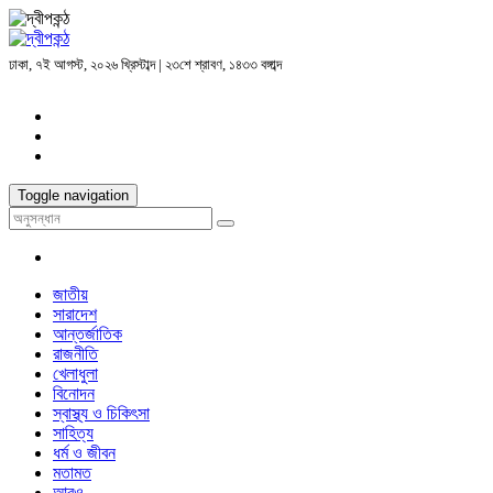
ঢাকা, ৭ই আগস্ট, ২০২৬ খ্রিস্টাব্দ | ২৩শে শ্রাবণ, ১৪৩৩ বঙ্গাব্দ
Toggle navigation
জাতীয়
সারাদেশ
আন্তর্জাতিক
রাজনীতি
খেলাধুলা
বিনোদন
স্বাস্থ্য ও চিকিৎসা
সাহিত্য
ধর্ম ও জীবন
মতামত
আরও