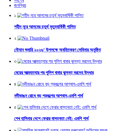
সর্বশেষ
জনপ্রিয়
১
শহীদ নূরে আলমের চতুর্থ মৃত্যুবার্ষিকী পালিত
২
নৌযান শুমারি ২০২৬’ উপলক্ষে অবহিতকরণ সেমিনার অনুষ্ঠিত
৩
মেয়ের আত্মহত্যার পর পুলিশ বাবার ঝুলন্ত মরদেহ উদ্ধার
৪
নদীভাঙন রোধে বড় প্রকল্পের আশ্বাস-এমপি পার্থ
৫
শেখ হাসিনার দেশে ফেরার বাস্তবতা নেই: এমপি পার্থ
৬