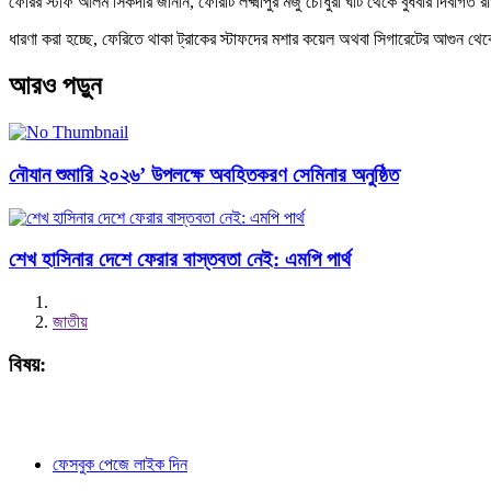
ফেরির স্টাফ আলম সিকদার জানান, ফেরিটি লক্ষ্মীপুর মজু চৌধুরী ঘাট থেকে বুধবার দিবা
ধারণা করা হচ্ছে, ফেরিতে থাকা ট্রাকের স্টাফদের মশার কয়েল অথবা সিগারেটের আগুন থ
আরও পড়ুন
নৌযান শুমারি ২০২৬’ উপলক্ষে অবহিতকরণ সেমিনার অনুষ্ঠিত
শেখ হাসিনার দেশে ফেরার বাস্তবতা নেই: এমপি পার্থ
জাতীয়
বিষয়:
ফেসবুক পেজে লাইক দিন