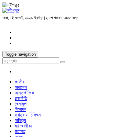
ঢাকা, ৮ই আগস্ট, ২০২৬ খ্রিস্টাব্দ | ২৪শে শ্রাবণ, ১৪৩৩ বঙ্গাব্দ
Toggle navigation
জাতীয়
সারাদেশ
আন্তর্জাতিক
রাজনীতি
খেলাধুলা
বিনোদন
স্বাস্থ্য ও চিকিৎসা
সাহিত্য
ধর্ম ও জীবন
মতামত
আরও