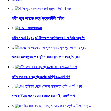
জনপ্রিয়
১
শহীদ নূরে আলমের চতুর্থ মৃত্যুবার্ষিকী পালিত
২
নৌযান শুমারি ২০২৬’ উপলক্ষে অবহিতকরণ সেমিনার অনুষ্ঠিত
৩
মেয়ের আত্মহত্যার পর পুলিশ বাবার ঝুলন্ত মরদেহ উদ্ধার
৪
নদীভাঙন রোধে বড় প্রকল্পের আশ্বাস-এমপি পার্থ
৫
শেখ হাসিনার দেশে ফেরার বাস্তবতা নেই: এমপি পার্থ
৬