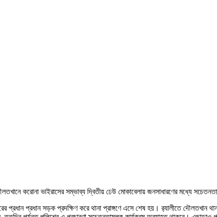
খানে করোনা ভাইরাসের সম্ভাব্য দ্বিতীয় ঢেউ মোকাবেলায় জনসাধারণের মধ্যে সচেতনতা বৃদ্ধি
ের প্রধান প্রধান সড়ক প্রদক্ষিণ করে থানা প্রাঙ্গণে এসে শেষ হয়। র‌্যালীতে দৌলতখান থান
লবে, ততদিন পর্যন্ত পুলিশের এ প্রচারণা সচেতনতামূলক কার্যক্রম অব্যাহত থাকবে। এছাড়াও পথ