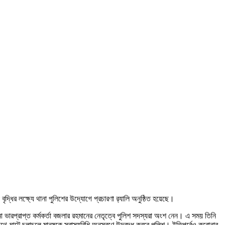
র লক্ষ্যে থানা পুলিশের উদ্যোগে প্রচারণা র‌্যালি অনুষ্ঠিত হয়েছে।
া ভারপ্রাপ্ত কর্মকর্তা বজলার রহমানের নেতৃত্বে পুলিশ সদস্যরা অংশ নেন। এ সময় তিনি
ে-ঘাটে চলাচলে মানুষকে স্বাস্থ্যবিধি অনুসরণে উদ্বুদ্ধ করবে পুলিশ। ইতিপূর্বেও করোনার