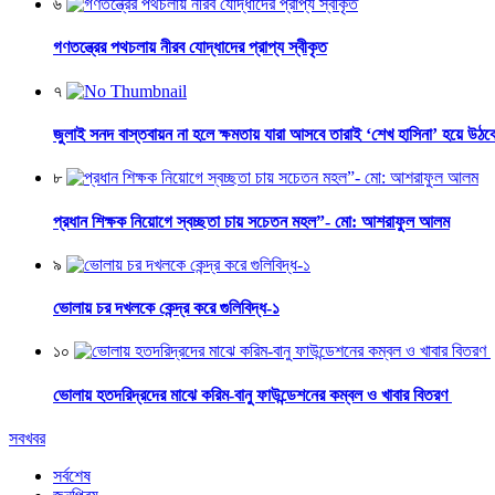
৬
গণতন্ত্রের পথচলায় নীরব যোদ্ধাদের প্রাপ্য স্বীকৃত
৭
জুলাই সনদ বাস্তবায়ন না হলে ক্ষমতায় যারা আসবে তারাই ‘শেখ হাসিনা’ হয়ে উঠব
৮
প্রধান শিক্ষক নিয়োগে স্বচ্ছতা চায় সচেতন মহল”- মো: আশরাফুল আলম
৯
ভোলায় চর দখলকে কেন্দ্র করে গুলিবিদ্ধ-১
১০
ভোলায় হতদরিদ্রদের মাঝে করিম-বানু ফাউন্ডেশনের কম্বল ও খাবার বিতরণ
সবখবর
সর্বশেষ