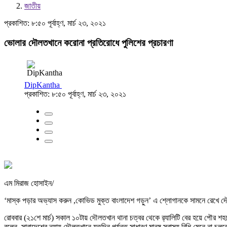
জাতীয়
প্রকাশিত: ৮:৫০ পূর্বাহ্ণ, মার্চ ২৩, ২০২১
ভোলার দৌলতখানে করোনা প্রতিরোধে পুলিশের প্রচারণা
DipKantha
প্রকাশিত: ৮:৫০ পূর্বাহ্ণ, মার্চ ২৩, ২০২১
এম মিরাজ হোসাইন/
‘মাস্ক পড়ার অভ্যাস করুন ,কোভিড মুক্ত বাংলাদেশ গড়ুন’ এ শ্লোগানকে সামনে রেখে দৌলত
রোববার (২১শে মার্চ) সকাল ১০টায় দৌলতখান থানা চত্বর থেকে র‌্যালিটি বের হয়ে পৌর শহর
বলেন, সারাদেশের ন্যায় দৌলতখানে যতদিন পর্যন্ত সাধারণ মানুষ স্বাস্থ্য বিধি মেনে না চ