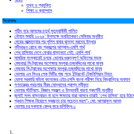
তথ্য ও প্রযুক্তি
শিক্ষা ও ক্যাম্পাস
শিরোনামঃ
শহীদ নূরে আলমের চতুর্থ মৃত্যুবার্ষিকী পালিত
নৌযান শুমারি ২০২৬’ উপলক্ষে অবহিতকরণ সেমিনার অনুষ্ঠিত
মেয়ের আত্মহত্যার পর পুলিশ বাবার ঝুলন্ত মরদেহ উদ্ধার
নদীভাঙন রোধে বড় প্রকল্পের আশ্বাস-এমপি পার্থ
শেখ হাসিনার দেশে ফেরার বাস্তবতা নেই: এমপি পার্থ
সাময়িক সংস্কারেই চলছে ভোলার গুরুত্বপূর্ণ অফিসের সড়ক
মেঘনায়l সি-ট্রাকের অপেক্ষায় মনপুরা-তজুমদ্দিনের লাখো মানুষ
মেঘনায় সি-ট্রাকের অপেক্ষায় মনপুরা-তজুমদ্দিনের লাখো মানুষ
ভোলায় এন সিওর লেক সিটির গাছ পড়ে ইন্টারনেট টেকনিশিয়ান নিহত
ভোলা সরকারি মহিলা কলেজের এইচএসসি বাংলা পরীক্ষা নিয়ে বিভ্রান্তির অবসান
গণতন্ত্রের পথচলায় নীরব যোদ্ধাদের প্রাপ্য স্বীকৃত
ভোলায় স্টার্টআপ, বিজ্ঞান প্রকল্প ও উদ্ভাবনী ধারণা প্রদর্শনী অনুষ্ঠিত
জুলাই সনদ বাস্তবায়ন না হলে ক্ষমতায় যারা আসবে তারাই ‘শেখ হাসিনা’ হয়ে উঠব
প্রধান শিক্ষক নিয়োগে স্বচ্ছতা চায় সচেতন মহল”- মো: আশরাফুল আলম
ভোলায় চর দখলকে কেন্দ্র করে গুলিবিদ্ধ-১