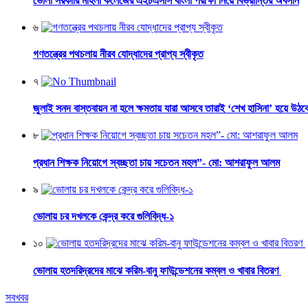
ভোলা সরকারি মহিলা কলেজের এইচএসসি বাংলা পরীক্ষা নিয়ে বিভ্রান্তির অবসান
৬
গণতন্ত্রের পথচলায় নীরব যোদ্ধাদের প্রাপ্য স্বীকৃত
৭
জুলাই সনদ বাস্তবায়ন না হলে ক্ষমতায় যারা আসবে তারাই ‘শেখ হাসিনা’ হয়ে উঠব
৮
প্রধান শিক্ষক নিয়োগে স্বচ্ছতা চায় সচেতন মহল”- মো: আশরাফুল আলম
৯
ভোলায় চর দখলকে কেন্দ্র করে গুলিবিদ্ধ-১
১০
ভোলায় হতদরিদ্রদের মাঝে করিম-বানু ফাউন্ডেশনের কম্বল ও খাবার বিতরণ
সবখবর