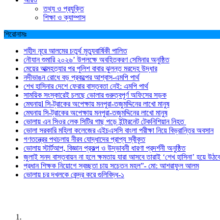
তথ্য ও প্রযুক্তি
শিক্ষা ও ক্যাম্পাস
শিরোনামঃ
শহীদ নূরে আলমের চতুর্থ মৃত্যুবার্ষিকী পালিত
নৌযান শুমারি ২০২৬’ উপলক্ষে অবহিতকরণ সেমিনার অনুষ্ঠিত
মেয়ের আত্মহত্যার পর পুলিশ বাবার ঝুলন্ত মরদেহ উদ্ধার
নদীভাঙন রোধে বড় প্রকল্পের আশ্বাস-এমপি পার্থ
শেখ হাসিনার দেশে ফেরার বাস্তবতা নেই: এমপি পার্থ
সাময়িক সংস্কারেই চলছে ভোলার গুরুত্বপূর্ণ অফিসের সড়ক
মেঘনায়l সি-ট্রাকের অপেক্ষায় মনপুরা-তজুমদ্দিনের লাখো মানুষ
মেঘনায় সি-ট্রাকের অপেক্ষায় মনপুরা-তজুমদ্দিনের লাখো মানুষ
ভোলায় এন সিওর লেক সিটির গাছ পড়ে ইন্টারনেট টেকনিশিয়ান নিহত
ভোলা সরকারি মহিলা কলেজের এইচএসসি বাংলা পরীক্ষা নিয়ে বিভ্রান্তির অবসান
গণতন্ত্রের পথচলায় নীরব যোদ্ধাদের প্রাপ্য স্বীকৃত
ভোলায় স্টার্টআপ, বিজ্ঞান প্রকল্প ও উদ্ভাবনী ধারণা প্রদর্শনী অনুষ্ঠিত
জুলাই সনদ বাস্তবায়ন না হলে ক্ষমতায় যারা আসবে তারাই ‘শেখ হাসিনা’ হয়ে উঠব
প্রধান শিক্ষক নিয়োগে স্বচ্ছতা চায় সচেতন মহল”- মো: আশরাফুল আলম
ভোলায় চর দখলকে কেন্দ্র করে গুলিবিদ্ধ-১