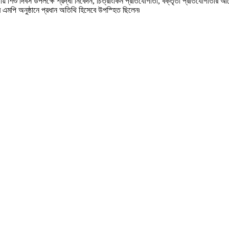
ীয় শিশু দিবস উপলক্ষে শ্রদ্ধা নিবেদন, চিত্রাংকিন প্রতিযোগীতা, বক্তৃতা প্রতিযোগীতার আয়
ব এমপি অনুষ্ঠানে প্রধান অতিথি হিসেবে উপস্হিত ছিলেন৷