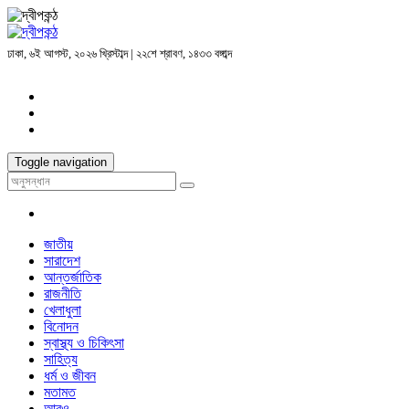
ঢাকা, ৬ই আগস্ট, ২০২৬ খ্রিস্টাব্দ | ২২শে শ্রাবণ, ১৪৩৩ বঙ্গাব্দ
Toggle navigation
জাতীয়
সারাদেশ
আন্তর্জাতিক
রাজনীতি
খেলাধুলা
বিনোদন
স্বাস্থ্য ও চিকিৎসা
সাহিত্য
ধর্ম ও জীবন
মতামত
আরও