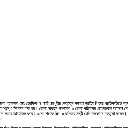
 জেলা প্রশাসক মোঃ তৌফিক-ই-লাহী চৌধুরীর নেতৃত্বে সকালে জাতির পিতার প্রতিকৃতিতে শ্
 শ্রদ্ধা নিবেদন করা হয়। জেলা সাধারন সম্পাদক ও জেলা পরিষদের চেয়ারম্যান আবদুল মোম
েচনা সভার আয়োজন করে। এতে সাবেক শিল্প ও বানিজ্য মন্ত্রী টেলি কনফান্সে বক্তৃতা করেন
রেন।