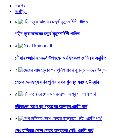
সর্বশেষ
জনপ্রিয়
১
শহীদ নূরে আলমের চতুর্থ মৃত্যুবার্ষিকী পালিত
২
নৌযান শুমারি ২০২৬’ উপলক্ষে অবহিতকরণ সেমিনার অনুষ্ঠিত
৩
মেয়ের আত্মহত্যার পর পুলিশ বাবার ঝুলন্ত মরদেহ উদ্ধার
৪
নদীভাঙন রোধে বড় প্রকল্পের আশ্বাস-এমপি পার্থ
৫
শেখ হাসিনার দেশে ফেরার বাস্তবতা নেই: এমপি পার্থ