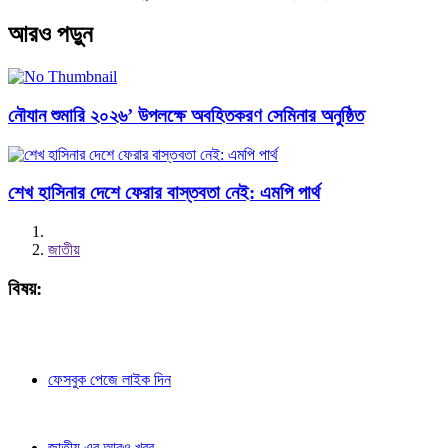
আরও পড়ুন
নৌযান শুমারি ২০২৬’ উপলক্ষে অবহিতকরণ সেমিনার অনুষ্ঠিত
শেখ হাসিনার দেশে ফেরার বাস্তবতা নেই: এমপি পার্থ
জাতীয়
বিষয়:
ফেসবুক পেজে লাইক দিন
জাতীয় এর আরও খবর