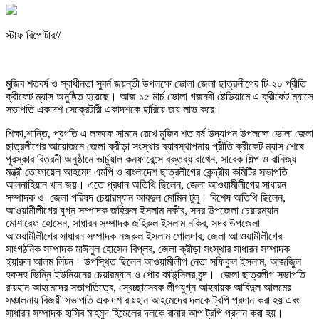
স্টাফ রিপোটার//
মুজিব শতবর্ষ ও স্বাধীনতা সুবর্ন জয়ন্তী উপলক্ষে ভোলা জেলা ছাত্রলীগের টি-২০ প্রীতি
ক্রীকেট ম্যাস অনুষ্ঠিত হয়েছে। আজ ১৫ মার্চ ভোলা গজনবী ষ্টেডিয়ামে এ ক্রীকেট ম্যাসে
সভাপতি একাদশ সেক্রেটারী একাদশকে হারিয়ে জয় লাভ করে।
শিক্ষা,শান্তি, প্রগতি এ লক্ষকে সামনে রেখে মুজিব শত বর্ষ উদ্যাপন উপলক্ষে ভোলা জেলা
ছাত্রলীগের আয়োজনে জেলা ক্রীড়া সংস্থার ব্যাবস্থাপনায় প্রীতি ক্রীকেট ম্যাস শেষে
পুরস্কার বিতরনী অনুষ্ঠানে ভার্চুয়াল কনফারেন্সে বক্তব্য রাখেন, সাবেক শিল্প ও বানিজ্য
মন্ত্রী তোফায়েল আহমেদ এমপি ও বাংলাদেশ ছাত্রলীগের কেন্দ্রীয় কমিটির সভাপতি
আলনাহিয়ান খান জয়। এতে প্রধান অতিথি ছিলেন, জেলা আওয়ামীলীগের সাধারন
সম্পাদক ও জেলা পরিষদ চেয়ারম্যান আবদুল মোমিন টুলু। বিশেষ অতিথি ছিলেন,
আওয়ামীলীগের যুগ্ন সম্পাদক জহিরুল ইসলাম নকীব, সদর উপজেলা চেয়ারম্যান
মোশারেফ হোসেন, সাধারন সম্পাদক জহিরুল ইসলাম নকিব, সদর উপজেলা
আওয়ামীলীগের সাধারন সম্পাদক নজরুল ইসলাম গোলদার, জেলা আাওয়ামীলীগের
সাংগঠনিক সম্পাদক মাঈনুল হোসেন বিপ্লব, জেলা ক্রীড়া সংস্থার সাধারন সম্পাদক
ইয়ারুল আলম লিটন। উপস্থিত ছিলেন আওয়ামীলীগ নেতা সফিকুল ইসলাম, আজজিুল
হকসহ ভিন্নি ইউনিয়নের চেয়ারম্যান ও পৌর কাউন্সিলর বৃন্দ। জেলা ছাত্রলীগ সভাপতি
রায়হান আহমেদের সভাপতিত্বে, স্বেচ্ছাসেবক লীগযুগ্ন আহবায়ক আবিদুল আলমের
সঞ্চালনায় বিজয়ী সভাপতি একাদশ রায়হান আহমেদের দলকে ট্রপি প্রদান করা হয় এবং
সাধারন সম্পাদক হাসিব মাহমুদ হিমেলের দলকে রানার আপ ট্রপি প্রদান করা হয়।