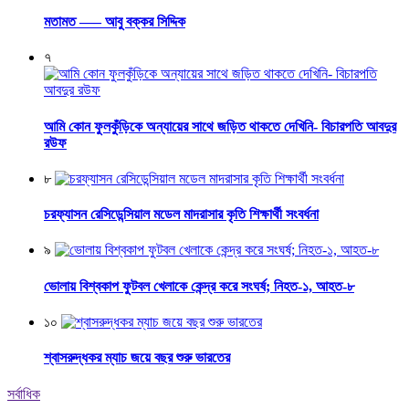
মতামত —– আবু বক্কর সিদ্দিক
৭
আমি কোন ফুলকুঁড়িকে অন্যায়ের সাথে জড়িত থাকতে দেখিনি- বিচারপতি আবদুর
রউফ
৮
চরফ্যাসন রেসিডেন্সিয়াল মডেল মাদরাসার কৃতি শিক্ষার্থী সংবর্ধনা
৯
ভোলায় বিশ্বকাপ ফুটবল খেলাকে কেন্দ্র করে সংঘর্ষ; নিহত-১, আহত-৮
১০
শ্বাসরুদ্ধকর ম্যাচ জয়ে বছর শুরু ভারতের
সর্বাধিক