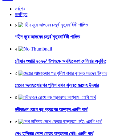
সর্বশেষ
জনপ্রিয়
১
শহীদ নূরে আলমের চতুর্থ মৃত্যুবার্ষিকী পালিত
২
নৌযান শুমারি ২০২৬’ উপলক্ষে অবহিতকরণ সেমিনার অনুষ্ঠিত
৩
মেয়ের আত্মহত্যার পর পুলিশ বাবার ঝুলন্ত মরদেহ উদ্ধার
৪
নদীভাঙন রোধে বড় প্রকল্পের আশ্বাস-এমপি পার্থ
৫
শেখ হাসিনার দেশে ফেরার বাস্তবতা নেই: এমপি পার্থ