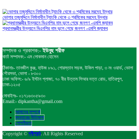
ভোলার তজুমুদ্দিনে নির্মানাধীন ট্যাংকি থেকে ৩ শ্রমিকের মরদেহ উদ্ধার
প্রধানমন্ত্রীর উন্নয়নে বিএনপির নাম ভূলে গেছে জনগণ -এমপি জ্যাকব
সম্পাদক ও প্রকাশক:-
ইউনুছ শরীফ
বার্তা সম্পাদক:- এম লোকমান হোসেন
ঠিকানাঃ- তানজীল কুঞ্জ, হাউজ ৮৯১, গোরস্তান সড়ক, উকিল পাড়া, ৩ নং ওয়ার্ড, ভোলা
পৌরসভা, ভোলা - ৮৩০০
ঢাকা অফিস:- ৬/৯ ইস্টান প্লাজা, ৭০ বীর উত্তম সিআর দত্ত রোড, হাতিরপুল,
ঢাকা-১২০৫
মোবাইলঃ- ০১৭১৬৩০৫৯৩০
Email:- dipkantha@gmail.com
আমাদের সম্পর্কে
ব্যবহারের নীতিমালা
গোপনীয়তা
Copyright ©
দ্বীপকন্ঠ
. All Rights Reserved