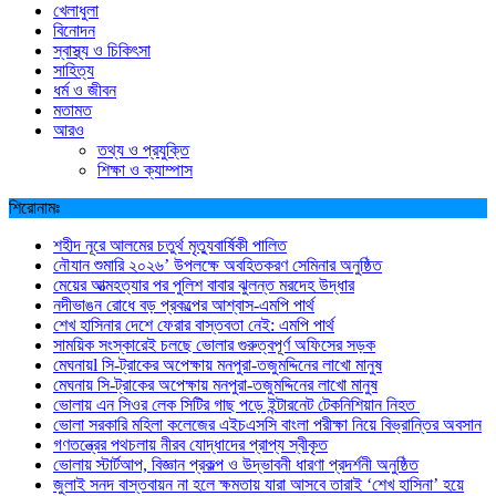
খেলাধুলা
বিনোদন
স্বাস্থ্য ও চিকিৎসা
সাহিত্য
ধর্ম ও জীবন
মতামত
আরও
তথ্য ও প্রযুক্তি
শিক্ষা ও ক্যাম্পাস
শিরোনামঃ
শহীদ নূরে আলমের চতুর্থ মৃত্যুবার্ষিকী পালিত
নৌযান শুমারি ২০২৬’ উপলক্ষে অবহিতকরণ সেমিনার অনুষ্ঠিত
মেয়ের আত্মহত্যার পর পুলিশ বাবার ঝুলন্ত মরদেহ উদ্ধার
নদীভাঙন রোধে বড় প্রকল্পের আশ্বাস-এমপি পার্থ
শেখ হাসিনার দেশে ফেরার বাস্তবতা নেই: এমপি পার্থ
সাময়িক সংস্কারেই চলছে ভোলার গুরুত্বপূর্ণ অফিসের সড়ক
মেঘনায়l সি-ট্রাকের অপেক্ষায় মনপুরা-তজুমদ্দিনের লাখো মানুষ
মেঘনায় সি-ট্রাকের অপেক্ষায় মনপুরা-তজুমদ্দিনের লাখো মানুষ
ভোলায় এন সিওর লেক সিটির গাছ পড়ে ইন্টারনেট টেকনিশিয়ান নিহত
ভোলা সরকারি মহিলা কলেজের এইচএসসি বাংলা পরীক্ষা নিয়ে বিভ্রান্তির অবসান
গণতন্ত্রের পথচলায় নীরব যোদ্ধাদের প্রাপ্য স্বীকৃত
ভোলায় স্টার্টআপ, বিজ্ঞান প্রকল্প ও উদ্ভাবনী ধারণা প্রদর্শনী অনুষ্ঠিত
জুলাই সনদ বাস্তবায়ন না হলে ক্ষমতায় যারা আসবে তারাই ‘শেখ হাসিনা’ হয়ে