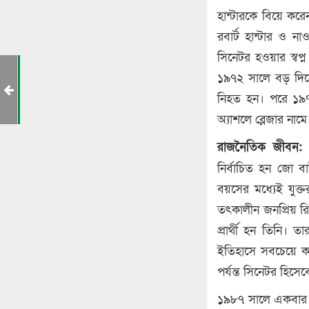
হান্টারকে বিয়ে কর
রবার্ট হান্টার ও ন
সিনেটর হওয়ার স্বপ্ন 
র
১৯৭২ সালে বড় দিনে
র
নিহত হন। পরে ১৯৭
অ্যাশলে ব্লেজার নাম
১
রাজনৈতিক জীবন:
নির্বাচিত হন জো
বয়সের মধ্যেই যুক্তর
তৎকালীন জনপ্রিয় র
প্রার্থী হন তিনি। 
ইতিহাসে সবচেয়ে কম
পর্যন্ত সিনেটর হিসে
১৯৮৭ সালে একবার ডে