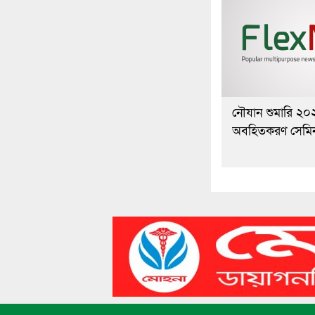
নৌযান শুমারি ২০
অবহিতকরণ সেমিনা