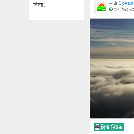
DipKan
বিষয়:
প্রকাশিত: ৬: