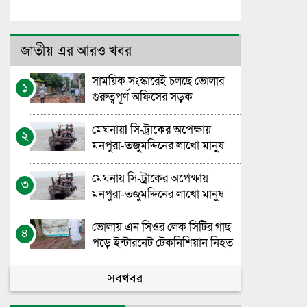
জাতীয় এর আরও খবর
সাময়িক সংস্কারেই চলছে ভোলার
১
গুরুত্বপূর্ণ অফিসের সড়ক
মেঘনায়l সি-ট্রাকের অপেক্ষায়
২
মনপুরা-তজুমদ্দিনের লাখো মানুষ
মেঘনায় সি-ট্রাকের অপেক্ষায়
৩
মনপুরা-তজুমদ্দিনের লাখো মানুষ
ভোলায় এন সিওর লেক সিটির গাছ
৪
পড়ে ইন্টারনেট টেকনিশিয়ান নিহত
ভোলা সরকারি মহিলা কলেজের
সবখবর
৫
এইচএসসি বাংলা পরীক্ষা নিয়ে