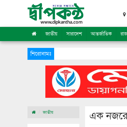
জাতীয়
সারাদেশ
আন্তর্জাতিক
রা
শিরোনামঃ
শহীদ নূরে আলম
এক নজরে
জাতীয়