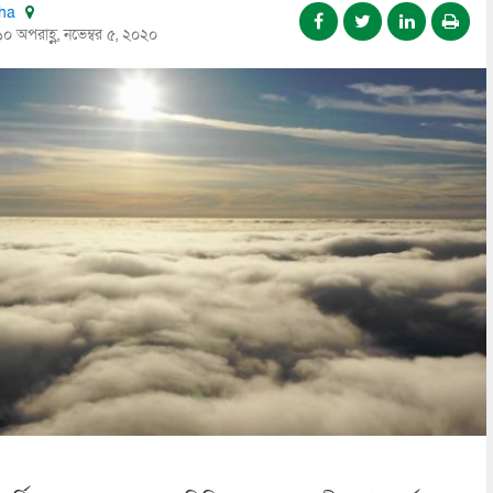
tha
১০ অপরাহ্ণ, নভেম্বর ৫, ২০২০