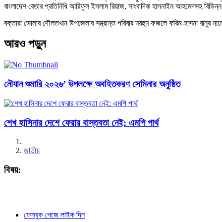
বাংলাদেশ বেতার প্রতিনিধি আরিফুল ইসলাম রিয়াজ, সাংবাদিক হাসনাইন আহমেদসহ বিভিন্ন প্রিন্
বক্তারা ভোলার দৌলতখান উপজেলার সম্ভ্রান্ত পরিবার মরহুম ফজলে করিম-হাসনা বানুর না
আরও পড়ুন
নৌযান শুমারি ২০২৬’ উপলক্ষে অবহিতকরণ সেমিনার অনুষ্ঠিত
শেখ হাসিনার দেশে ফেরার বাস্তবতা নেই: এমপি পার্থ
জাতীয়
বিষয়:
ফেসবুক পেজে লাইক দিন