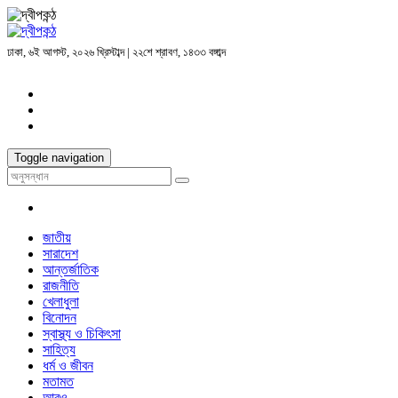
ঢাকা, ৬ই আগস্ট, ২০২৬ খ্রিস্টাব্দ | ২২শে শ্রাবণ, ১৪৩৩ বঙ্গাব্দ
Toggle navigation
জাতীয়
সারাদেশ
আন্তর্জাতিক
রাজনীতি
খেলাধুলা
বিনোদন
স্বাস্থ্য ও চিকিৎসা
সাহিত্য
ধর্ম ও জীবন
মতামত
আরও