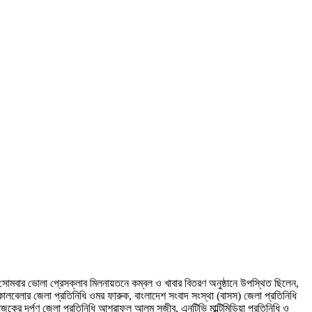
 সোমবার ভোলা প্রেসক্লাব মিলনায়তনে কম্বল ও খাবার বিতরণ অনুষ্ঠানে উপস্থিত ছিলেন,
লবেলার জেলা প্রতিনিধি ওমর ফারুক, বাংলাদেশ সংবাদ সংস্থা (বাসস) জেলা প্রতিনিধি
কের দর্পণ জেলা প্রতিনিধি আশরাফুল আলম সজীব, এনটিভি মাল্টিমিডিয়া প্রতিনিধি ও