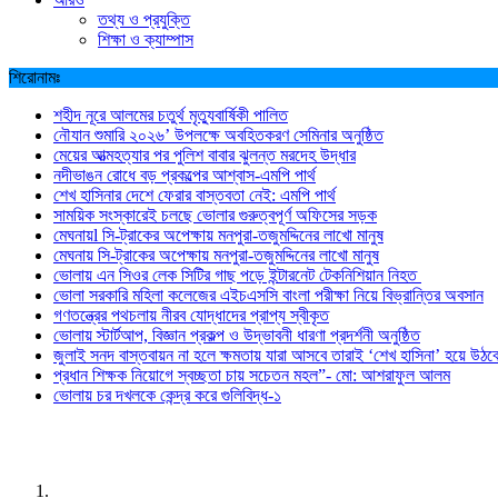
তথ্য ও প্রযুক্তি
শিক্ষা ও ক্যাম্পাস
শিরোনামঃ
শহীদ নূরে আলমের চতুর্থ মৃত্যুবার্ষিকী পালিত
নৌযান শুমারি ২০২৬’ উপলক্ষে অবহিতকরণ সেমিনার অনুষ্ঠিত
মেয়ের আত্মহত্যার পর পুলিশ বাবার ঝুলন্ত মরদেহ উদ্ধার
নদীভাঙন রোধে বড় প্রকল্পের আশ্বাস-এমপি পার্থ
শেখ হাসিনার দেশে ফেরার বাস্তবতা নেই: এমপি পার্থ
সাময়িক সংস্কারেই চলছে ভোলার গুরুত্বপূর্ণ অফিসের সড়ক
মেঘনায়l সি-ট্রাকের অপেক্ষায় মনপুরা-তজুমদ্দিনের লাখো মানুষ
মেঘনায় সি-ট্রাকের অপেক্ষায় মনপুরা-তজুমদ্দিনের লাখো মানুষ
ভোলায় এন সিওর লেক সিটির গাছ পড়ে ইন্টারনেট টেকনিশিয়ান নিহত
ভোলা সরকারি মহিলা কলেজের এইচএসসি বাংলা পরীক্ষা নিয়ে বিভ্রান্তির অবসান
গণতন্ত্রের পথচলায় নীরব যোদ্ধাদের প্রাপ্য স্বীকৃত
ভোলায় স্টার্টআপ, বিজ্ঞান প্রকল্প ও উদ্ভাবনী ধারণা প্রদর্শনী অনুষ্ঠিত
জুলাই সনদ বাস্তবায়ন না হলে ক্ষমতায় যারা আসবে তারাই ‘শেখ হাসিনা’ হয়ে উঠব
প্রধান শিক্ষক নিয়োগে স্বচ্ছতা চায় সচেতন মহল”- মো: আশরাফুল আলম
ভোলায় চর দখলকে কেন্দ্র করে গুলিবিদ্ধ-১