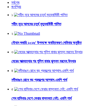
সর্বশেষ
জনপ্রিয়
১
শহীদ নূরে আলমের চতুর্থ মৃত্যুবার্ষিকী পালিত
২
নৌযান শুমারি ২০২৬’ উপলক্ষে অবহিতকরণ সেমিনার অনুষ্ঠিত
৩
মেয়ের আত্মহত্যার পর পুলিশ বাবার ঝুলন্ত মরদেহ উদ্ধার
৪
নদীভাঙন রোধে বড় প্রকল্পের আশ্বাস-এমপি পার্থ
৫
শেখ হাসিনার দেশে ফেরার বাস্তবতা নেই: এমপি পার্থ