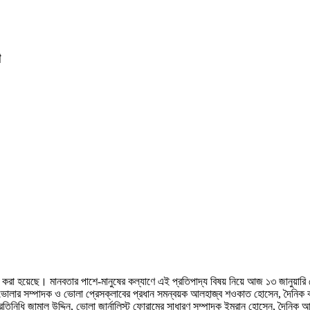
ণ
 করা হয়েছে। মানবতার পাশে-মানুষের কল্যাণে এই প্রতিপাদ্য বিষয় নিয়ে আজ ১৩ জানুয়ারি
ভোলার সম্পাদক ও ভোলা প্রেসক্লাবের প্রধান সমন্বয়ক আলহাজ্ব শওকাত হোসেন, দৈনিক কা
নিধি জামাল উদ্দিন, ভোলা জার্নালিস্ট ফোরামের সাধারণ সম্পাদক ইমরান হোসেন, দৈনিক আজ