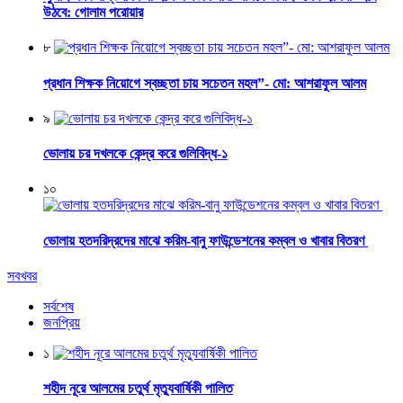
উঠবে: গোলাম পরোয়ার
৮
প্রধান শিক্ষক নিয়োগে স্বচ্ছতা চায় সচেতন মহল”- মো: আশরাফুল আলম
৯
ভোলায় চর দখলকে কেন্দ্র করে গুলিবিদ্ধ-১
১০
ভোলায় হতদরিদ্রদের মাঝে করিম-বানু ফাউন্ডেশনের কম্বল ও খাবার বিতরণ
সবখবর
সর্বশেষ
জনপ্রিয়
১
শহীদ নূরে আলমের চতুর্থ মৃত্যুবার্ষিকী পালিত