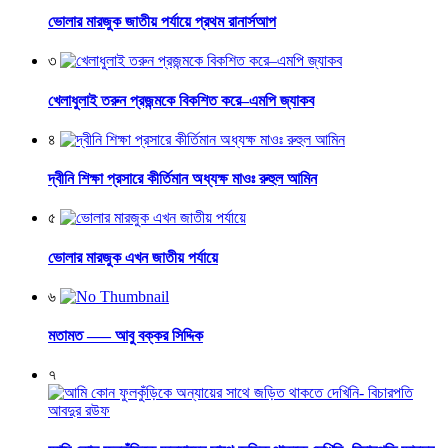
ভোলার মারজুক জাতীয় পর্যায়ে প্রথম রানার্সআপ
৩
খেলাধুলাই তরুন প্রজন্মকে বিকশিত করে–এমপি জ্যাকব
৪
দ্বীনি শিক্ষা প্রসারে কীর্তিমান অধ্যক্ষ মাওঃ রুহুল আমিন
৫
ভোলার মারজুক এখন জাতীয় পর্যায়ে
৬
মতামত —– আবু বক্কর সিদ্দিক
৭