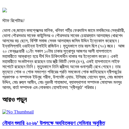
স্টাফ রিপোটার//
ভোলা কে,জাহান কমপ্লেক্সের মালিক, খলিফা পট্রি ফেরদাউস জামে মসজিদের সেক্রটারী,
ভোলা পৌরসভার সাবেক কাউন্সিলর ও পৌরসভার সাবেক চেয়ারম্যান আলহাজ্ব খোরশেদ
আলমের বড় ছেলে, বিশিষ্ট সমাজ সেবক আলহাজ্ব জসিম উদ্দিন ইন্তেকাল করেছেন।
ইন্নালিল্লাহি ওয়াইন্না ইলাইহি রাজিউন। মৃত্যুকালে তার বয়স ছিল (৭০) বছর। আজ
২০ ফেব্রæয়ারী ২১ইং সকাল ১০টায় ঢাকার সুত্রাপুর আজগর আলী হাসপাতালে
মহামারীতে আক্রান্ত হয়ে দীর্ঘ দিন চিকিৎসাধীন থাকার পর ইন্তেকাল করেন। একই
মহামারীতে সংকটাপন্ন রয়েছেন তার স্ত্রী বিউটি বেগম (৪৭), একই হাসপাতালে লাইফ
সাপোটে রয়েছেন তিনি। মৃত্যুকালে তিনি স্ত্রীসহ অনেক গুনাগ্রহী রেখে গেছেন। তার
মৃত্যতে শোক ও শোক সমতপ্ত পবিারের প্রতি সমবেদনা শোক জানিয়েছেন দ্বীপকন্ঠের
প্রকাশক ও সম্পাদক ইউনুছ শরীফ, উপদেষ্টা এ্যাড. ইলিয়াছ হোসেন সুমন, মোঃ জামাল
উদ্দিন, মোঃ রুহুল আমীন, মোঃ নুরনবী শাহাজাদা, ব্যাবস্থাপনা সম্পাদক মোহাম্মদ মনসুর
আলম, বার্তা সম্পাদক এম লোকমান হোসাইনসহ ‘দ্বীপকন্ঠ’ পরিবার।
আরও পড়ুন
নৌযান শুমারি ২০২৬’ উপলক্ষে অবহিতকরণ সেমিনার অনুষ্ঠিত