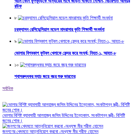
আমি কোন ফুলকুঁড়িকে অন্যায়ের সাথে জড়িত থাকতে দেখিনি- বিচারপতি আবদুর
রউফ
৮
চরফ্যাসন রেসিডেন্সিয়াল মডেল মাদরাসার কৃতি শিক্ষার্থী সংবর্ধনা
৯
ভোলায় বিশ্বকাপ ফুটবল খেলাকে কেন্দ্র করে সংঘর্ষ; নিহত-১, আহত-৮
১০
শ্বাসরুদ্ধকর ম্যাচ জয়ে বছর শুরু ভারতের
সর্বাধিক
ভোলার বিশিষ্ট ব্যাবসায়ী আলহাজ্ব জসিম উদ্দিনের ইন্তেকাল, সংকটাপন্ন স্ত্রী- বিশিষ্টি
জনের শোক।
জনগণের খেদমতে আত্ননিয়োগ করবো -অধ্যক্ষ মীর শরীফ হোসেন