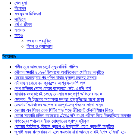
খেলাধুলা
বিনোদন
স্বাস্থ্য ও চিকিৎসা
সাহিত্য
ধর্ম ও জীবন
মতামত
আরও
তথ্য ও প্রযুক্তি
শিক্ষা ও ক্যাম্পাস
শিরোনামঃ
শহীদ নূরে আলমের চতুর্থ মৃত্যুবার্ষিকী পালিত
নৌযান শুমারি ২০২৬’ উপলক্ষে অবহিতকরণ সেমিনার অনুষ্ঠিত
মেয়ের আত্মহত্যার পর পুলিশ বাবার ঝুলন্ত মরদেহ উদ্ধার
নদীভাঙন রোধে বড় প্রকল্পের আশ্বাস-এমপি পার্থ
শেখ হাসিনার দেশে ফেরার বাস্তবতা নেই: এমপি পার্থ
সাময়িক সংস্কারেই চলছে ভোলার গুরুত্বপূর্ণ অফিসের সড়ক
মেঘনায়l সি-ট্রাকের অপেক্ষায় মনপুরা-তজুমদ্দিনের লাখো মানুষ
মেঘনায় সি-ট্রাকের অপেক্ষায় মনপুরা-তজুমদ্দিনের লাখো মানুষ
ভোলায় এন সিওর লেক সিটির গাছ পড়ে ইন্টারনেট টেকনিশিয়ান নিহত
ভোলা সরকারি মহিলা কলেজের এইচএসসি বাংলা পরীক্ষা নিয়ে বিভ্রান্তির অবসান
গণতন্ত্রের পথচলায় নীরব যোদ্ধাদের প্রাপ্য স্বীকৃত
ভোলায় স্টার্টআপ, বিজ্ঞান প্রকল্প ও উদ্ভাবনী ধারণা প্রদর্শনী অনুষ্ঠিত
জুলাই সনদ বাস্তবায়ন না হলে ক্ষমতায় যারা আসবে তারাই ‘শেখ হাসিনা’ হয়ে