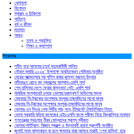
খেলাধুলা
বিনোদন
স্বাস্থ্য ও চিকিৎসা
সাহিত্য
ধর্ম ও জীবন
মতামত
আরও
তথ্য ও প্রযুক্তি
শিক্ষা ও ক্যাম্পাস
শিরোনামঃ
শহীদ নূরে আলমের চতুর্থ মৃত্যুবার্ষিকী পালিত
নৌযান শুমারি ২০২৬’ উপলক্ষে অবহিতকরণ সেমিনার অনুষ্ঠিত
মেয়ের আত্মহত্যার পর পুলিশ বাবার ঝুলন্ত মরদেহ উদ্ধার
নদীভাঙন রোধে বড় প্রকল্পের আশ্বাস-এমপি পার্থ
শেখ হাসিনার দেশে ফেরার বাস্তবতা নেই: এমপি পার্থ
সাময়িক সংস্কারেই চলছে ভোলার গুরুত্বপূর্ণ অফিসের সড়ক
মেঘনায়l সি-ট্রাকের অপেক্ষায় মনপুরা-তজুমদ্দিনের লাখো মানুষ
মেঘনায় সি-ট্রাকের অপেক্ষায় মনপুরা-তজুমদ্দিনের লাখো মানুষ
ভোলায় এন সিওর লেক সিটির গাছ পড়ে ইন্টারনেট টেকনিশিয়ান নিহত
ভোলা সরকারি মহিলা কলেজের এইচএসসি বাংলা পরীক্ষা নিয়ে বিভ্রান্তির অবসান
গণতন্ত্রের পথচলায় নীরব যোদ্ধাদের প্রাপ্য স্বীকৃত
ভোলায় স্টার্টআপ, বিজ্ঞান প্রকল্প ও উদ্ভাবনী ধারণা প্রদর্শনী অনুষ্ঠিত
জুলাই সনদ বাস্তবায়ন না হলে ক্ষমতায় যারা আসবে তারাই ‘শেখ হাসিনা’ হয়ে