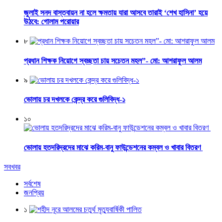
জুলাই সনদ বাস্তবায়ন না হলে ক্ষমতায় যারা আসবে তারাই ‘শেখ হাসিনা’ হয়ে
উঠবে: গোলাম পরোয়ার
৮
প্রধান শিক্ষক নিয়োগে স্বচ্ছতা চায় সচেতন মহল”- মো: আশরাফুল আলম
৯
ভোলায় চর দখলকে কেন্দ্র করে গুলিবিদ্ধ-১
১০
ভোলায় হতদরিদ্রদের মাঝে করিম-বানু ফাউন্ডেশনের কম্বল ও খাবার বিতরণ
সবখবর
সর্বশেষ
জনপ্রিয়
১