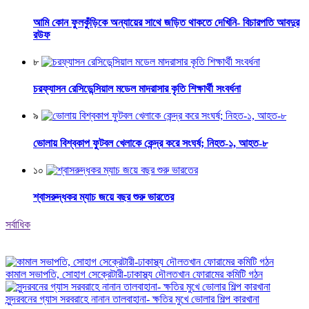
আমি কোন ফুলকুঁড়িকে অন্যায়ের সাথে জড়িত থাকতে দেখিনি- বিচারপতি আবদুর
রউফ
৮
চরফ্যাসন রেসিডেন্সিয়াল মডেল মাদরাসার কৃতি শিক্ষার্থী সংবর্ধনা
৯
ভোলায় বিশ্বকাপ ফুটবল খেলাকে কেন্দ্র করে সংঘর্ষ; নিহত-১, আহত-৮
১০
শ্বাসরুদ্ধকর ম্যাচ জয়ে বছর শুরু ভারতের
সর্বাধিক
কামাল সভাপতি, সোহাগ সেক্রেটারী-ঢাকাস্থ্য দৌলতখান ফোরামের কমিটি গঠন
সুন্দরবনের গ্যাস সরবরাহে নানান তালবাহানা- ক্ষতির মুখে ভোলার শিল্প কারখানা