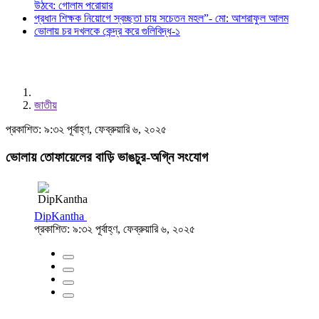
উঠবে: গোলাম পরোয়ার
প্রধান শিক্ষক নিয়োগে স্বচ্ছতা চায় সচেতন মহল”- মো: আশরাফুল আলম
ভোলায় চর দখলকে কেন্দ্র করে গুলিবিদ্ধ-১
জাতীয়
প্রকাশিত: ৯:৩২ পূর্বাহ্ণ, ফেব্রুয়ারি ৬, ২০২৫
ভোলায় তোফায়েলের বাড়ি ভাঙচুর-অগ্নি সংযোগ
DipKantha
প্রকাশিত: ৯:৩২ পূর্বাহ্ণ, ফেব্রুয়ারি ৬, ২০২৫