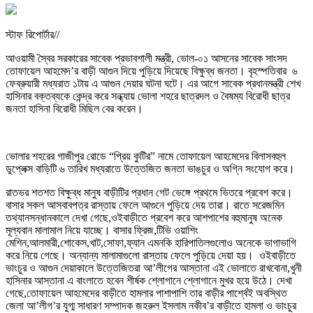
স্টাফ রিপোর্টার//
আওয়ামী স্বৈর সরকারের সাবেক প্রভাবশালী মন্ত্রী, ভোল-০১ আসনের সাবেক সাংসদ
তোফায়েল আহমেদ’র বাড়ী আগুন দিয়ে পুড়িয়ে দিয়েছে বিক্ষুব্ধ জনতা। বৃহস্পতিবার ৬
ফেব্রুয়ারী মধ্যরাত ১টায় এ আগুন দেয়ার ঘটনা ঘটে। এর আগে সাবেক প্রধানমন্ত্রী শেখ
হাসিনার বক্তব্যকে কেন্দ্র করে সন্ধ্যায় ভোলা শহরে ছাত্রদল ও বৈষম্য বিরোধী ছাত্র
জনতা হাসিনা বিরোধী মিছিল বের করেন।
ভোলার শহরের গাজীপুর রোডে “প্রিয় কুটির” নামে তোফায়েল আহমেদের বিলাসবহুল
ডুপ্লেক্স বাড়িটি ৬ তারিখ মধ্যরাতে উত্তেজিত জনতা ভাঙচুর ও অগ্নি সংযোগ করে।
রাতভর শতশত বিক্ষুব্ধ মানুষ বাড়ীটির প্রধান গেট ভেঙ্গে প্রথমে ভিতরে প্রবেশ করে।
বাসার সকল আসবাবপত্র রাস্তায় ফেলে আগুনে পুড়িয়ে দেয় তারা। রাতে সরেজমিন
তথ্যানসন্ধানকালে দেখা গেছে,ওইবাড়ীতে প্রবেশ করে আশপাশের বহুমানুষ অনেক
মূল্যবান মালামাল নিয়ে যাচ্ছে। বাসার ফ্রিজ,টিভি ওয়াশিং
মেশিন,আলমারী,শোকেস,খাট,সোফা,ফ্যান এমনকি হারিপাতিলগুলোও অনেকে ভাগাভাগি
করে নিয়ে গেছে। অন্যান্য মালামাগুলো রাস্তায় ফেলে পুড়িয়ে দেয়া হয়। ওইবাড়ীতে
ভাংচুর ও আগুন দেয়াকালে উত্তেজিতরা আ’লীগের আস্তানা এই ভোলাতে রাখবোনা,খুনী
হাসিনার আস্তানা এ বাংলাতে হবেন শীর্ষক শ্লোগানে শ্লোগানে মুখর হয়ে উঠে। দেখা
গেছে,তোফায়েল আহমেদের বাড়ীতে হামলার পাশাপাশি তার বাড়ীর পার্শ্বেই অবস্থিত
জেলা আ’লীগ’র যুগ্ম সাধারণ সম্পাদক জহরুল ইসলাম নকীব’র বাড়ীতে হামলা ও ভাংচুর