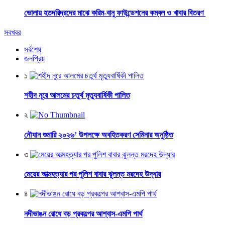
ভোলায় হতদরিদ্রদের মাঝে করিম-বানু ফাউন্ডেশনের কম্বল ও খাবার বিতরণ
সবখবর
সর্বশেষ
জনপ্রিয়
১
শহীদ নূরে আলমের চতুর্থ মৃত্যুবার্ষিকী পালিত
২
নৌযান শুমারি ২০২৬’ উপলক্ষে অবহিতকরণ সেমিনার অনুষ্ঠিত
৩
মেয়ের আত্মহত্যার পর পুলিশ বাবার ঝুলন্ত মরদেহ উদ্ধার
৪
নদীভাঙন রোধে বড় প্রকল্পের আশ্বাস-এমপি পার্থ