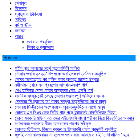
খেলাধুলা
বিনোদন
স্বাস্থ্য ও চিকিৎসা
সাহিত্য
ধর্ম ও জীবন
মতামত
আরও
তথ্য ও প্রযুক্তি
শিক্ষা ও ক্যাম্পাস
শিরোনামঃ
শহীদ নূরে আলমের চতুর্থ মৃত্যুবার্ষিকী পালিত
নৌযান শুমারি ২০২৬’ উপলক্ষে অবহিতকরণ সেমিনার অনুষ্ঠিত
মেয়ের আত্মহত্যার পর পুলিশ বাবার ঝুলন্ত মরদেহ উদ্ধার
নদীভাঙন রোধে বড় প্রকল্পের আশ্বাস-এমপি পার্থ
শেখ হাসিনার দেশে ফেরার বাস্তবতা নেই: এমপি পার্থ
সাময়িক সংস্কারেই চলছে ভোলার গুরুত্বপূর্ণ অফিসের সড়ক
মেঘনায়l সি-ট্রাকের অপেক্ষায় মনপুরা-তজুমদ্দিনের লাখো মানুষ
মেঘনায় সি-ট্রাকের অপেক্ষায় মনপুরা-তজুমদ্দিনের লাখো মানুষ
ভোলায় এন সিওর লেক সিটির গাছ পড়ে ইন্টারনেট টেকনিশিয়ান নিহত
ভোলা সরকারি মহিলা কলেজের এইচএসসি বাংলা পরীক্ষা নিয়ে বিভ্রান্তির অবসান
গণতন্ত্রের পথচলায় নীরব যোদ্ধাদের প্রাপ্য স্বীকৃত
ভোলায় স্টার্টআপ, বিজ্ঞান প্রকল্প ও উদ্ভাবনী ধারণা প্রদর্শনী অনুষ্ঠিত
জুলাই সনদ বাস্তবায়ন না হলে ক্ষমতায় যারা আসবে তারাই ‘শেখ হাসিনা’ হয়ে