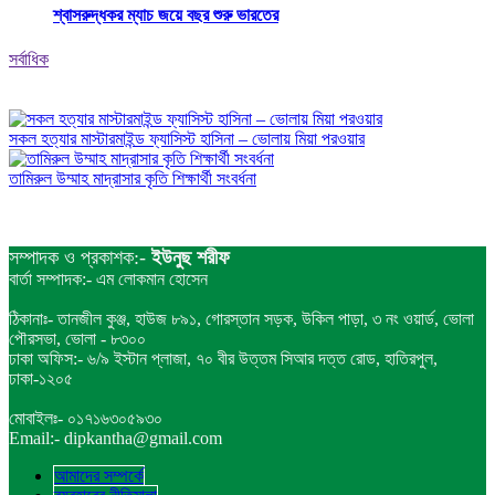
শ্বাসরুদ্ধকর ম্যাচ জয়ে বছর শুরু ভারতের
সর্বাধিক
সকল হত্যার মাস্টারমাইন্ড ফ্যাসিস্ট হাসিনা – ভোলায় মিয়া পরওয়ার
তামিরুল উম্মাহ মাদ্রাসার কৃতি শিক্ষার্থী সংবর্ধনা
সম্পাদক ও প্রকাশক:-
ইউনুছ শরীফ
বার্তা সম্পাদক:- এম লোকমান হোসেন
ঠিকানাঃ- তানজীল কুঞ্জ, হাউজ ৮৯১, গোরস্তান সড়ক, উকিল পাড়া, ৩ নং ওয়ার্ড, ভোলা
পৌরসভা, ভোলা - ৮৩০০
ঢাকা অফিস:- ৬/৯ ইস্টান প্লাজা, ৭০ বীর উত্তম সিআর দত্ত রোড, হাতিরপুল,
ঢাকা-১২০৫
মোবাইলঃ- ০১৭১৬৩০৫৯৩০
Email:- dipkantha@gmail.com
আমাদের সম্পর্কে