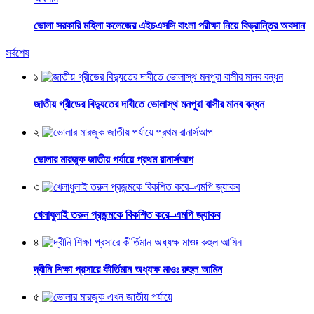
ভোলা সরকারি মহিলা কলেজের এইচএসসি বাংলা পরীক্ষা নিয়ে বিভ্রান্তির অবসান
সর্বশেষ
১
জাতীয় গ্রীডের বিদ্যুতের দাবীতে ভোলাস্থ মনপুরা বাসীর মানব বন্ধন
২
ভোলার মারজুক জাতীয় পর্যায়ে প্রথম রানার্সআপ
৩
খেলাধুলাই তরুন প্রজন্মকে বিকশিত করে–এমপি জ্যাকব
৪
দ্বীনি শিক্ষা প্রসারে কীর্তিমান অধ্যক্ষ মাওঃ রুহুল আমিন
৫