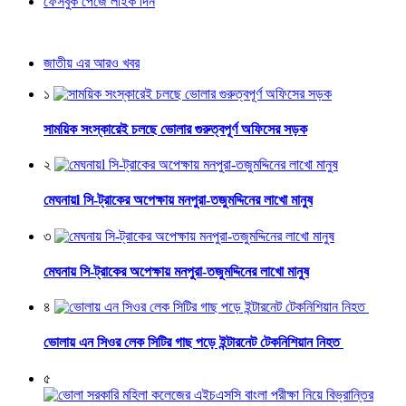
ফেসবুক পেজে লাইক দিন
জাতীয় এর আরও খবর
১
সাময়িক সংস্কারেই চলছে ভোলার গুরুত্বপূর্ণ অফিসের সড়ক
২
মেঘনায়l সি-ট্রাকের অপেক্ষায় মনপুরা-তজুমদ্দিনের লাখো মানুষ
৩
মেঘনায় সি-ট্রাকের অপেক্ষায় মনপুরা-তজুমদ্দিনের লাখো মানুষ
৪
ভোলায় এন সিওর লেক সিটির গাছ পড়ে ইন্টারনেট টেকনিশিয়ান নিহত
৫