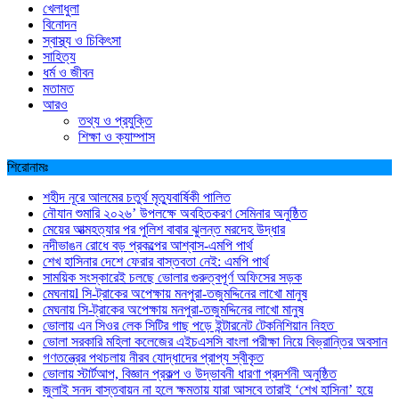
খেলাধুলা
বিনোদন
স্বাস্থ্য ও চিকিৎসা
সাহিত্য
ধর্ম ও জীবন
মতামত
আরও
তথ্য ও প্রযুক্তি
শিক্ষা ও ক্যাম্পাস
শিরোনামঃ
শহীদ নূরে আলমের চতুর্থ মৃত্যুবার্ষিকী পালিত
নৌযান শুমারি ২০২৬’ উপলক্ষে অবহিতকরণ সেমিনার অনুষ্ঠিত
মেয়ের আত্মহত্যার পর পুলিশ বাবার ঝুলন্ত মরদেহ উদ্ধার
নদীভাঙন রোধে বড় প্রকল্পের আশ্বাস-এমপি পার্থ
শেখ হাসিনার দেশে ফেরার বাস্তবতা নেই: এমপি পার্থ
সাময়িক সংস্কারেই চলছে ভোলার গুরুত্বপূর্ণ অফিসের সড়ক
মেঘনায়l সি-ট্রাকের অপেক্ষায় মনপুরা-তজুমদ্দিনের লাখো মানুষ
মেঘনায় সি-ট্রাকের অপেক্ষায় মনপুরা-তজুমদ্দিনের লাখো মানুষ
ভোলায় এন সিওর লেক সিটির গাছ পড়ে ইন্টারনেট টেকনিশিয়ান নিহত
ভোলা সরকারি মহিলা কলেজের এইচএসসি বাংলা পরীক্ষা নিয়ে বিভ্রান্তির অবসান
গণতন্ত্রের পথচলায় নীরব যোদ্ধাদের প্রাপ্য স্বীকৃত
ভোলায় স্টার্টআপ, বিজ্ঞান প্রকল্প ও উদ্ভাবনী ধারণা প্রদর্শনী অনুষ্ঠিত
জুলাই সনদ বাস্তবায়ন না হলে ক্ষমতায় যারা আসবে তারাই ‘শেখ হাসিনা’ হয়ে