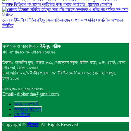
ইনসাফ ভিত্তিক বাংলাদেশ প্রতিষ্ঠায় কাজ করছে জামায়াত- মুয়াযযম হোসাইন
ভোলায় ইটভাটা সমিতির রাইসুল সভাপতি-কায়েদ সম্পাদক ও মনির সাংগঠনিক সম্পাদক
নির্বাচিত
সম্পাদক ও প্রকাশক:-
ইউনুছ শরীফ
বার্তা সম্পাদক:- এম লোকমান হোসেন
ঠিকানাঃ- তানজীল কুঞ্জ, হাউজ ৮৯১, গোরস্তান সড়ক, উকিল পাড়া, ৩ নং ওয়ার্ড, ভোলা
পৌরসভা, ভোলা - ৮৩০০
ঢাকা অফিস:- ৬/৯ ইস্টান প্লাজা, ৭০ বীর উত্তম সিআর দত্ত রোড, হাতিরপুল,
ঢাকা-১২০৫
মোবাইলঃ- ০১৭১৬৩০৫৯৩০
Email:- dipkantha@gmail.com
আমাদের সম্পর্কে
ব্যবহারের নীতিমালা
গোপনীয়তা
Copyright ©
দ্বীপকন্ঠ
. All Rights Reserved