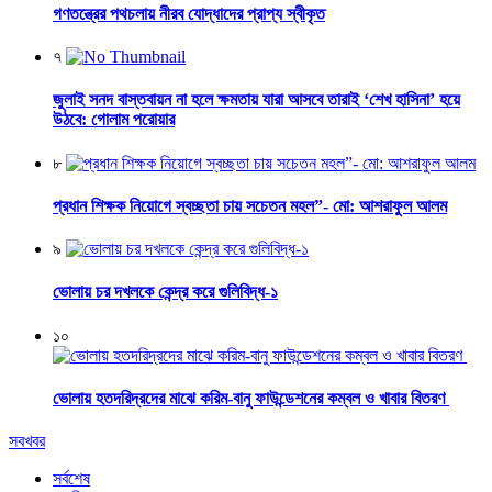
গণতন্ত্রের পথচলায় নীরব যোদ্ধাদের প্রাপ্য স্বীকৃত
৭
জুলাই সনদ বাস্তবায়ন না হলে ক্ষমতায় যারা আসবে তারাই ‘শেখ হাসিনা’ হয়ে
উঠবে: গোলাম পরোয়ার
৮
প্রধান শিক্ষক নিয়োগে স্বচ্ছতা চায় সচেতন মহল”- মো: আশরাফুল আলম
৯
ভোলায় চর দখলকে কেন্দ্র করে গুলিবিদ্ধ-১
১০
ভোলায় হতদরিদ্রদের মাঝে করিম-বানু ফাউন্ডেশনের কম্বল ও খাবার বিতরণ
সবখবর
সর্বশেষ