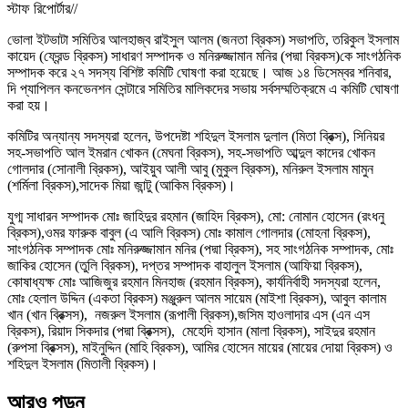
স্টাফ রিপোর্টার//
ভোলা ইটভাটা সমিতির আলহাজ্ব রাইসুল আলম (জনতা ব্রিকস) সভাপতি, তরিকুল ইসলাম
কায়েদ (ফ্রেন্ড ব্রিকস) সাধারণ সম্পাদক ও মনিরুজ্জামান মনির (পদ্মা ব্রিকস)কে সাংগঠনিক
সম্পাদক করে ২৭ সদস্য বিশিষ্ট কমিটি ঘোষণা করা হয়েছে। আজ ১৪ ডিসেম্বর শনিবার,
দি প্যাপিলন কনভেনশন সেন্টারে সমিতির মালিকদের সভায় সর্বসম্মতিক্রমে এ কমিটি ঘোষণা
করা হয়।
কমিটির অন্যান্য সদস্যরা হলেন, উপদেষ্টা শহিদুল ইসলাম দুলাল (মিতা ব্রিক্স), সিনিয়র
সহ-সভাপতি আল ইমরান খোকন (মেঘনা ব্রিকস), সহ-সভাপতি আব্দুল কাদের খোকন
গোলদার (সোনালী ব্রিকস), আইয়ুব আলী আবু (মুকুল ব্রিকস), মনিরুল ইসলাম মামুন
(শর্মিলা ব্রিকস),সাদেক মিয়া জান্টু (আকিম ব্রিকস)।
যুগ্ম সাধারন সম্পাদক মোঃ জাহিদুর রহমান (জাহিদ ব্রিকস), মো: নোমান হোসেন (রংধনু
ব্রিকস),ওমর ফারুক বাবুল (এ আলি ব্রিকস) মোঃ কামাল গোলদার (মোহনা ব্রিকস),
সাংগঠনিক সম্পাদক মোঃ মনিরুজ্জামান মনির (পদ্মা ব্রিকস), সহ সাংগঠনিক সম্পাদক, মোঃ
জাকির হোসেন (তুলি ব্রিকস), দপ্তর সম্পাদক বাহালুল ইসলাম (আফিয়া ব্রিকস),
কোষাধ্যক্ষ মোঃ আজিজুর রহমান মিনহাজ (রহমান ব্রিকস), কার্যনির্বাহী সদস্যরা হলেন,
মোঃ হেলাল উদ্দিন (একতা ব্রিকস) মঞ্জুরুল আলম সায়েম (মাইশা ব্রিকস), আবুল কালাম
খান (খান ব্রিক্সস), নজরুল ইসলাম (রূপালী ব্রিকস),জসিম হাওলাদার এস (এন এস
ব্রিকস), রিয়াদ সিকদার (পদ্মা ব্রিক্সস), মেহেদি হাসান (মালা ব্রিকস), সাইদুর রহমান
(রুপসা ব্রিক্সস), মাইনুদ্দিন (মাহি ব্রিকস), আমির হোসেন মায়ের (মায়ের দোয়া ব্রিকস) ও
শহিদুল ইসলাম (মিতালী ব্রিকস)।
আরও পড়ুন