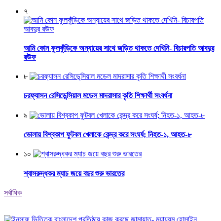
৭
আমি কোন ফুলকুঁড়িকে অন্যায়ের সাথে জড়িত থাকতে দেখিনি- বিচারপতি আবদুর
রউফ
৮
চরফ্যাসন রেসিডেন্সিয়াল মডেল মাদরাসার কৃতি শিক্ষার্থী সংবর্ধনা
৯
ভোলায় বিশ্বকাপ ফুটবল খেলাকে কেন্দ্র করে সংঘর্ষ; নিহত-১, আহত-৮
১০
শ্বাসরুদ্ধকর ম্যাচ জয়ে বছর শুরু ভারতের
সর্বাধিক