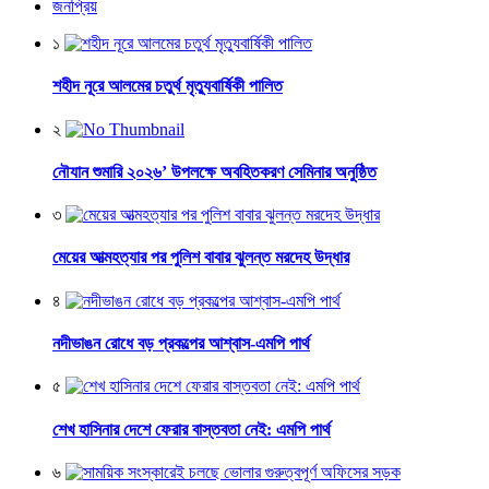
জনপ্রিয়
১
শহীদ নূরে আলমের চতুর্থ মৃত্যুবার্ষিকী পালিত
২
নৌযান শুমারি ২০২৬’ উপলক্ষে অবহিতকরণ সেমিনার অনুষ্ঠিত
৩
মেয়ের আত্মহত্যার পর পুলিশ বাবার ঝুলন্ত মরদেহ উদ্ধার
৪
নদীভাঙন রোধে বড় প্রকল্পের আশ্বাস-এমপি পার্থ
৫
শেখ হাসিনার দেশে ফেরার বাস্তবতা নেই: এমপি পার্থ
৬