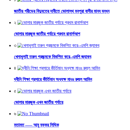
জাতীয় গ্রীডের বিদ্যুতের দাবীতে ভোলাস্থ মনপুরা বাসীর মানব বন্ধন
২
ভোলার মারজুক জাতীয় পর্যায়ে প্রথম রানার্সআপ
৩
খেলাধুলাই তরুন প্রজন্মকে বিকশিত করে–এমপি জ্যাকব
৪
দ্বীনি শিক্ষা প্রসারে কীর্তিমান অধ্যক্ষ মাওঃ রুহুল আমিন
৫
ভোলার মারজুক এখন জাতীয় পর্যায়ে
৬
মতামত —– আবু বক্কর সিদ্দিক