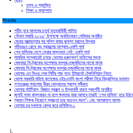
তথ্য ও প্রযুক্তি
শিক্ষা ও ক্যাম্পাস
শিরোনামঃ
শহীদ নূরে আলমের চতুর্থ মৃত্যুবার্ষিকী পালিত
নৌযান শুমারি ২০২৬’ উপলক্ষে অবহিতকরণ সেমিনার অনুষ্ঠিত
মেয়ের আত্মহত্যার পর পুলিশ বাবার ঝুলন্ত মরদেহ উদ্ধার
নদীভাঙন রোধে বড় প্রকল্পের আশ্বাস-এমপি পার্থ
শেখ হাসিনার দেশে ফেরার বাস্তবতা নেই: এমপি পার্থ
সাময়িক সংস্কারেই চলছে ভোলার গুরুত্বপূর্ণ অফিসের সড়ক
মেঘনায়l সি-ট্রাকের অপেক্ষায় মনপুরা-তজুমদ্দিনের লাখো মানুষ
মেঘনায় সি-ট্রাকের অপেক্ষায় মনপুরা-তজুমদ্দিনের লাখো মানুষ
ভোলায় এন সিওর লেক সিটির গাছ পড়ে ইন্টারনেট টেকনিশিয়ান নিহত
ভোলা সরকারি মহিলা কলেজের এইচএসসি বাংলা পরীক্ষা নিয়ে বিভ্রান্তির অবসান
গণতন্ত্রের পথচলায় নীরব যোদ্ধাদের প্রাপ্য স্বীকৃত
ভোলায় স্টার্টআপ, বিজ্ঞান প্রকল্প ও উদ্ভাবনী ধারণা প্রদর্শনী অনুষ্ঠিত
জুলাই সনদ বাস্তবায়ন না হলে ক্ষমতায় যারা আসবে তারাই ‘শেখ হাসিনা’ হয়ে উঠব
প্রধান শিক্ষক নিয়োগে স্বচ্ছতা চায় সচেতন মহল”- মো: আশরাফুল আলম
ভোলায় চর দখলকে কেন্দ্র করে গুলিবিদ্ধ-১