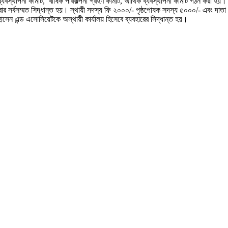
যবস্থাপনা কমিটি, বার্ষিক পরিকল্পনা গ্রহণ কমিটি, আর্থিক ব্যবস্থাপনা কমিটি গঠন করা হয়।
 সর্বসম্মত সিদ্ধান্ত হয়। স্থায়ী সদস্য ফি ২০০০/- পৃষ্ঠপোষক সদস্য ৫০০০/- এবং দাতা ও
েন এন্ড এসোসিয়েটকে অস্থায়ী কার্যালয় হিসেবে ব্যবহারের সিদ্ধান্ত হয়।