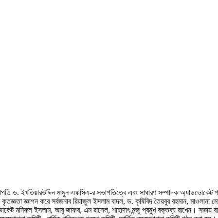
ভাপতি ড. ইখতিয়ারউদ্দিন মামুন এফসিএ-র সভাপতিত্বে এবং সাধারণ সম্পাদক অ্যাডভোকেট পা
তা জ্ঞাপন করে সর্বজনাব রিয়াজুল ইসলাম বাদল, ড. কৃষিবিদ তৈয়বুর রহমান, মাওলানা মো মুহ
এডভোকেট মনিরুল ইসলাম, আবু জাফর, এম রাসেল, শাহাদাৎ মন্জু প্রমুখ বক্তব্য রাখেন। সভায়