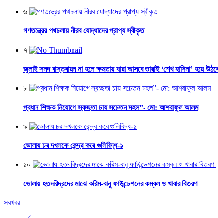
৬
গণতন্ত্রের পথচলায় নীরব যোদ্ধাদের প্রাপ্য স্বীকৃত
৭
জুলাই সনদ বাস্তবায়ন না হলে ক্ষমতায় যারা আসবে তারাই ‘শেখ হাসিনা’ হয়ে উঠব
৮
প্রধান শিক্ষক নিয়োগে স্বচ্ছতা চায় সচেতন মহল”- মো: আশরাফুল আলম
৯
ভোলায় চর দখলকে কেন্দ্র করে গুলিবিদ্ধ-১
১০
ভোলায় হতদরিদ্রদের মাঝে করিম-বানু ফাউন্ডেশনের কম্বল ও খাবার বিতরণ
সবখবর