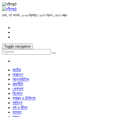
ঢাকা, ৭ই আগস্ট, ২০২৬ খ্রিস্টাব্দ | ২৩শে শ্রাবণ, ১৪৩৩ বঙ্গাব্দ
Toggle navigation
জাতীয়
সারাদেশ
আন্তর্জাতিক
রাজনীতি
খেলাধুলা
বিনোদন
স্বাস্থ্য ও চিকিৎসা
সাহিত্য
ধর্ম ও জীবন
মতামত
আরও