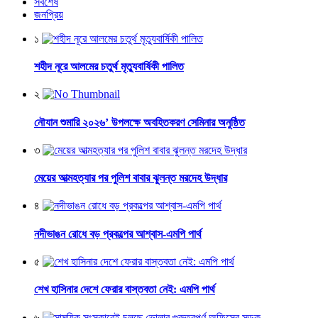
সর্বশেষ
জনপ্রিয়
১
শহীদ নূরে আলমের চতুর্থ মৃত্যুবার্ষিকী পালিত
২
নৌযান শুমারি ২০২৬’ উপলক্ষে অবহিতকরণ সেমিনার অনুষ্ঠিত
৩
মেয়ের আত্মহত্যার পর পুলিশ বাবার ঝুলন্ত মরদেহ উদ্ধার
৪
নদীভাঙন রোধে বড় প্রকল্পের আশ্বাস-এমপি পার্থ
৫
শেখ হাসিনার দেশে ফেরার বাস্তবতা নেই: এমপি পার্থ
৬