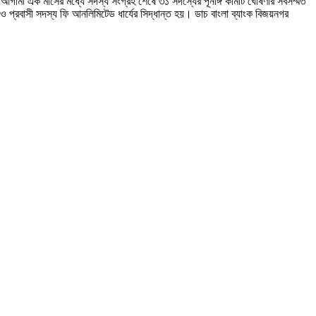
 আগামী এক মাসের মধ্যে সদস্য সংগ্রহ শেষে ৩১ সদস্যের পূর্নাঙ্গ কমিটি ঘোষণার সর্বসম্মত
 প্রবাসী সদস্য ফি আনলিমিটেড ধার্যের সিদ্ধান্ত হয়। ডাচ বাংলা ব্যাংক বিজয়নগর