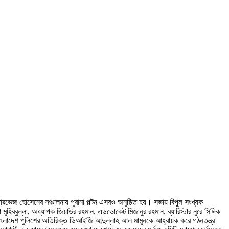
রভেজ হোসেনের সঞ্চালনায় পুরানা পল্টন এসবও অনুষ্ঠিত হয়। সভায় বিপুল সংখ্যক
িব্বুল্লা, অধ্যাপক জিয়াউর রহমান, এডভোকেট মিজানুর রহমান, ব্যারিস্টার নুরে সিদ্দিক
 বাংলাদেশ পুলিশের অতিরিক্ত ডিআইজি আব্দুল্লাহ আল মামুনকে আহ্বায়ক করে গঠনতন্ত্র