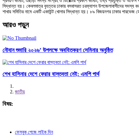
প্রনয়ণ কমিটি, এছাড়া সদস্য সংগ্রহ ও ডিরেক্টরি প্রকাশ কমিটি, তথ্য প্রযুক্তি ও অফিস ব্
সিদ্ধান্ত হয়। কেবলমাত্র বৃহত্তর ঢাকায় বসবাসরত চরফ্যাশন উপজেলাবাসীদের সদস্য করার
শাখায় সমিতির নামে একটি একাউন্ট খোলার সিদ্ধান্ত হয়। ৮৯ বিজয়নগর ঢাকার পারভেজ হোস
আরও পড়ুন
নৌযান শুমারি ২০২৬’ উপলক্ষে অবহিতকরণ সেমিনার অনুষ্ঠিত
শেখ হাসিনার দেশে ফেরার বাস্তবতা নেই: এমপি পার্থ
জাতীয়
বিষয়:
ফেসবুক পেজে লাইক দিন