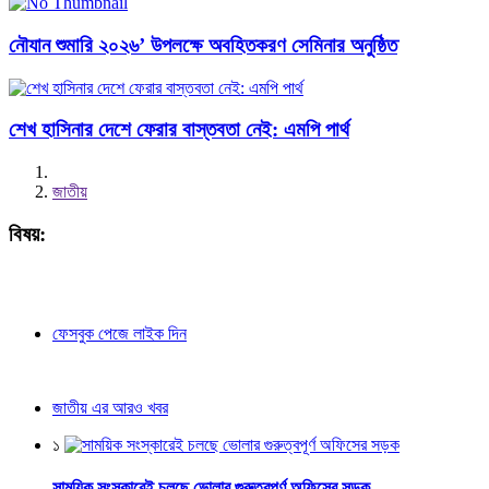
নৌযান শুমারি ২০২৬’ উপলক্ষে অবহিতকরণ সেমিনার অনুষ্ঠিত
শেখ হাসিনার দেশে ফেরার বাস্তবতা নেই: এমপি পার্থ
জাতীয়
বিষয়:
ফেসবুক পেজে লাইক দিন
জাতীয় এর আরও খবর
১
সাময়িক সংস্কারেই চলছে ভোলার গুরুত্বপূর্ণ অফিসের সড়ক