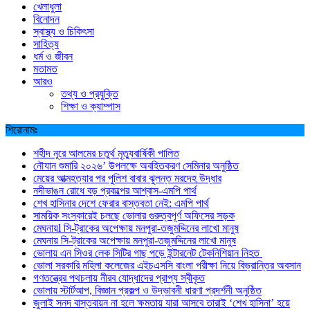
খেলাধুলা
বিনোদন
স্বাস্থ্য ও চিকিৎসা
সাহিত্য
ধর্ম ও জীবন
মতামত
আরও
তথ্য ও প্রযুক্তি
শিক্ষা ও ক্যাম্পাস
শিরোনামঃ
শহীদ নূরে আলমের চতুর্থ মৃত্যুবার্ষিকী পালিত
নৌযান শুমারি ২০২৬’ উপলক্ষে অবহিতকরণ সেমিনার অনুষ্ঠিত
মেয়ের আত্মহত্যার পর পুলিশ বাবার ঝুলন্ত মরদেহ উদ্ধার
নদীভাঙন রোধে বড় প্রকল্পের আশ্বাস-এমপি পার্থ
শেখ হাসিনার দেশে ফেরার বাস্তবতা নেই: এমপি পার্থ
সাময়িক সংস্কারেই চলছে ভোলার গুরুত্বপূর্ণ অফিসের সড়ক
মেঘনায়l সি-ট্রাকের অপেক্ষায় মনপুরা-তজুমদ্দিনের লাখো মানুষ
মেঘনায় সি-ট্রাকের অপেক্ষায় মনপুরা-তজুমদ্দিনের লাখো মানুষ
ভোলায় এন সিওর লেক সিটির গাছ পড়ে ইন্টারনেট টেকনিশিয়ান নিহত
ভোলা সরকারি মহিলা কলেজের এইচএসসি বাংলা পরীক্ষা নিয়ে বিভ্রান্তির অবসান
গণতন্ত্রের পথচলায় নীরব যোদ্ধাদের প্রাপ্য স্বীকৃত
ভোলায় স্টার্টআপ, বিজ্ঞান প্রকল্প ও উদ্ভাবনী ধারণা প্রদর্শনী অনুষ্ঠিত
জুলাই সনদ বাস্তবায়ন না হলে ক্ষমতায় যারা আসবে তারাই ‘শেখ হাসিনা’ হয়ে