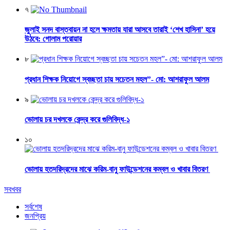
৭
জুলাই সনদ বাস্তবায়ন না হলে ক্ষমতায় যারা আসবে তারাই ‘শেখ হাসিনা’ হয়ে
উঠবে: গোলাম পরোয়ার
৮
প্রধান শিক্ষক নিয়োগে স্বচ্ছতা চায় সচেতন মহল”- মো: আশরাফুল আলম
৯
ভোলায় চর দখলকে কেন্দ্র করে গুলিবিদ্ধ-১
১০
ভোলায় হতদরিদ্রদের মাঝে করিম-বানু ফাউন্ডেশনের কম্বল ও খাবার বিতরণ
সবখবর
সর্বশেষ
জনপ্রিয়