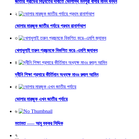
জাতীয় গ্রীডের বিদ্যুতের দাবীতে ভোলাস্থ মনপুরা বাসীর মানব বন্ধন
২
ভোলার মারজুক জাতীয় পর্যায়ে প্রথম রানার্সআপ
৩
খেলাধুলাই তরুন প্রজন্মকে বিকশিত করে–এমপি জ্যাকব
৪
দ্বীনি শিক্ষা প্রসারে কীর্তিমান অধ্যক্ষ মাওঃ রুহুল আমিন
৫
ভোলার মারজুক এখন জাতীয় পর্যায়ে
৬
মতামত —– আবু বক্কর সিদ্দিক
৭