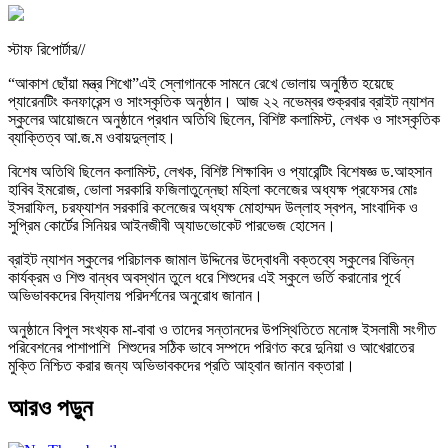
স্টাফ রিপোর্টার//
“আকাশ ছোঁয়া মন্ত্র শিখো”এই স্লোগানকে সামনে রেখে ভোলায় অনুষ্ঠিত হয়েছে
প্যারেনটিং কনফারেন্স ও সাংস্কৃতিক অনুষ্ঠান। আজ ২২ নভেম্বর শুক্রবার ব্রাইট ন্যাশন
স্কুলের আয়োজনে অনুষ্ঠানে প্রধান অতিথি ছিলেন, বিশিষ্ট কলামিস্ট, লেখক ও সাংস্কৃতিক
ব্যাক্তিত্ব আ.জ.ম ওবায়দুল্লাহ।
বিশেষ অতিথি ছিলেন কলামিস্ট, লেখক, বিশিষ্ট শিক্ষাবিদ ও প্যারেন্টিং বিশেষজ্ঞ ড.আহসান
হাবিব ইমরোজ, ভোলা সরকারি ফজিলাতুন্নেছা মহিলা কলেজের অধ্যক্ষ প্রফেসর মোঃ
ইসরাফিল, চরফ্যাশন সরকারি কলেজের অধ্যক্ষ মোহাম্মদ উল্লাহ স্বপন, সাংবাদিক ও
সুপ্রিম কোর্টের সিনিয়র আইনজীবী অ্যাডভোকেট পারভেজ হোসেন।
ব্রাইট ন্যাশন স্কুলের পরিচালক জামাল উদ্দিনের উদ্বোধনী বক্তব্যে স্কুলের বিভিন্ন
কার্যক্রম ও শিশু বান্ধব অবস্থান তুলে ধরে শিশুদের এই স্কুলে ভর্তি করানোর পূর্বে
অভিভাবকদের বিদ্যালয় পরিদর্শনের অনুরোধ জানান।
অনুষ্ঠানে বিপুল সংখ্যক মা-বাবা ও তাদের সন্তানদের উপস্থিতিতে মনোঙ্গ ইসলামী সংগীত
পরিবেশনের পাশাপাশি শিশুদের সঠিক ভাবে সম্পদে পরিণত করে দুনিয়া ও আখেরাতের
মুক্তি নিশ্চিত করার জন্য অভিভাবকদের প্রতি আহ্বান জানান বক্তারা।
আরও পড়ুন