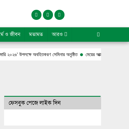
র্ম ও জীবন
মতামত
আরও
 উপলক্ষে অবহিতকরণ সেমিনার অনুষ্ঠিত
মেয়ের আত্মহত্যার পর পুলিশ বাবার ঝুলন
ফেসবুক পেজে লাইক দিন