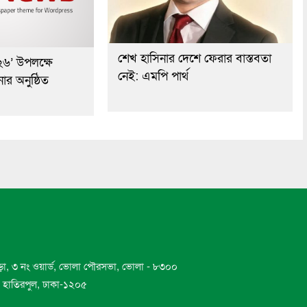
শেখ হাসিনার দেশে ফেরার বাস্তবতা
২৬’ উপলক্ষে
নেই: এমপি পার্থ
র অনুষ্ঠিত
ড়া, ৩ নং ওয়ার্ড, ভোলা পৌরসভা, ভোলা - ৮৩০০
ড, হাতিরপুল, ঢাকা-১২০৫