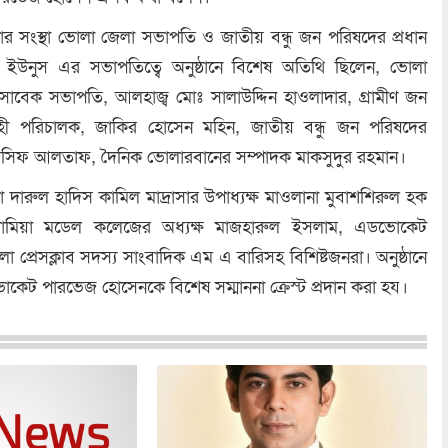
র সংস্থা ভোলা জেলা সভাপতি ও জাতীয় বন্ধু জন পরিষদের প্রধান
ঃ ইউনুস এর সভাপতিত্বে অনুষ্ঠানে বিশেষ অতিথি ছিলেন, ভোলা
বেক সভাপতি, আলহাজ্ব মোঃ সালাউদ্দিন হাওলাদার, গ্রামীণ জন
ির্বাহী পরিচালক, জাকির হোসেন মহিন, জাতীয় বন্ধু জন পরিষদের
 আসিফ আলতাফ, দৈনিক ভোলারবানের সম্পাদক মাকসুদুর রহমান।
 দারুল হাদিস কামিল মাদ্রাসার উপাধ্যক্ষ মাওলানা মুবাশশিরুল হক
ামিয়া মডেল কলেজের অধ্যক্ষ মাজহারুল ইসলাম, এডভোকেট
া প্রেসক্লাব সদস্য সাংবাদিক এম এ বারিসহ বিশিষ্টজনরা। অনুষ্ঠানে
ভোকেট পারভেজ হোসেনকে বিশেষ সম্মাননা ক্রেস্ট প্রদান করা হয।