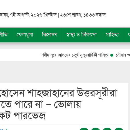
ঢাকা, ৭ই আগস্ট, ২০২৬ খ্রিস্টাব্দ | ২৩শে শ্রাবণ, ১৪৩৩ বঙ্গাব্দ
নীতি
খেলাধুলা
বিনোদন
স্বাস্থ্য ও চিকিৎসা
সাহিত্য
ধ
শহীদ নূরে আলমের চতুর্থ মৃত্যুবার্ষিকী পালিত
নৌযান শুমারি ২০২৬’
োসেন শাহজাহানের উত্তরসূরীরা
রতে পারে না – ভোলায়
কেট পারভেজ