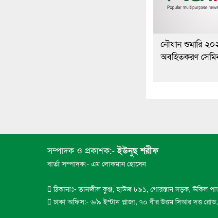
নৌযান শুমারি ২০
অবহিতকরণ সেমিনা
সম্পাদক ও প্রকাশক:-
ইউনুছ শরীফ
বার্তা সম্পাদক:- এম লোকমান হোসেন
ঠিকানাঃ- তানজীল কুঞ্জ, হাউজ ৮৯১, গোরস্তান সড়ক, উকিল পা
ঢাকা অফিস:- ৬/৯ ইস্টান প্লাজা, ৭০ বীর উত্তম সিআর দত্ত রো