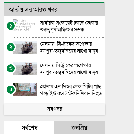
জাতীয় এর আরও খবর
সাময়িক সংস্কারেই চলছে ভোলার
১
গুরুত্বপূর্ণ অফিসের সড়ক
মেঘনায়l সি-ট্রাকের অপেক্ষায়
২
মনপুরা-তজুমদ্দিনের লাখো মানুষ
মেঘনায় সি-ট্রাকের অপেক্ষায়
৩
মনপুরা-তজুমদ্দিনের লাখো মানুষ
ভোলায় এন সিওর লেক সিটির গাছ
৪
পড়ে ইন্টারনেট টেকনিশিয়ান নিহত
ভোলা সরকারি মহিলা কলেজের
সবখবর
৫
এইচএসসি বাংলা পরীক্ষা নিয়ে
বিভ্রান্তির অবসান
সর্বশেষ
জনপ্রিয়
গণতন্ত্রের পথচলায় নীরব যোদ্ধাদের
৬