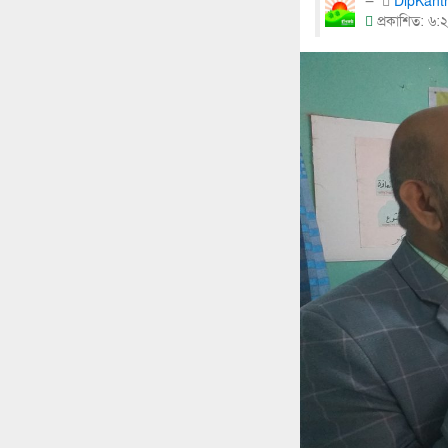
DipKan
প্রকাশিত: ৬:২৯