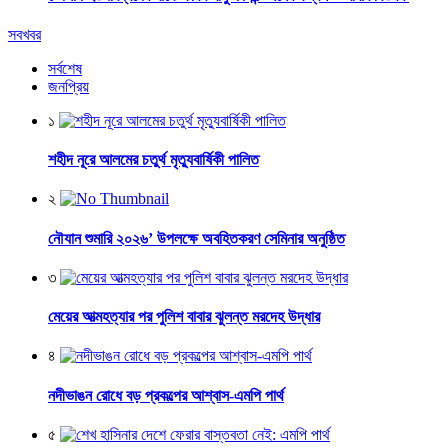
সবখবর
সর্বশেষ
জনপ্রিয়
১
শহীদ নূরে আলমের চতুর্থ মৃত্যুবার্ষিকী পালিত
২
নৌযান শুমারি ২০২৬’ উপলক্ষে অবহিতকরণ সেমিনার অনুষ্ঠিত
৩
মেয়ের আত্মহত্যার পর পুলিশ বাবার ঝুলন্ত মরদেহ উদ্ধার
৪
নদীভাঙন রোধে বড় প্রকল্পের আশ্বাস-এমপি পার্থ
৫