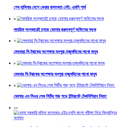
শেখ হাসিনার দেশে ফেরার বাস্তবতা নেই: এমপি পার্থ
৬
সাময়িক সংস্কারেই চলছে ভোলার গুরুত্বপূর্ণ অফিসের সড়ক
৭
মেঘনায়l সি-ট্রাকের অপেক্ষায় মনপুরা-তজুমদ্দিনের লাখো মানুষ
৮
মেঘনায় সি-ট্রাকের অপেক্ষায় মনপুরা-তজুমদ্দিনের লাখো মানুষ
৯
ভোলায় এন সিওর লেক সিটির গাছ পড়ে ইন্টারনেট টেকনিশিয়ান নিহত
১০