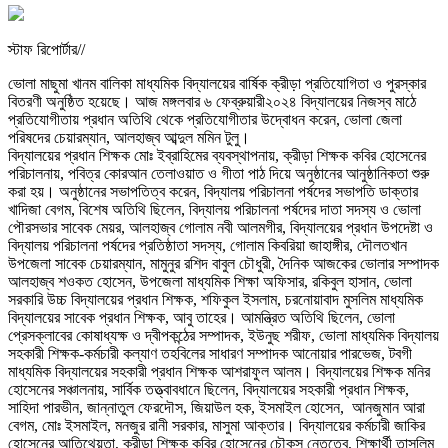
স্টাফ রিপোর্টার//
ভোলা মাছুমা খানম বালিকা মাধ্যমিক বিদ্যালয়ের বার্ষিক ক্রীড়া প্রতিযোগিতা ও পুরস্কার
বিতরণী অনুষ্ঠিত হয়েছে। আজ মঙ্গলবার ৬ ফেব্রুয়ারী২০২৪ বিদ্যালয়ের নিজস্ব মাঠে
প্রতিযোগীতায় প্রধান অতিথি থেকে প্রতিযোগীতার উদ্বোধন করেন, ভোলা জেলা
পরিষদের চেয়ারম্যান, আলহাজ্ব আব্দুল মমিন টুলু।
বিদ্যালয়ের প্রধান শিক্ষক মোঃ ইব্রাহিমের ব্যবস্থাপনায়, ক্রীড়া শিক্ষক কবির হোসেনের
পরিচালনায়, পবিত্র কোরআন তেলাওয়াত ও গীতা পাঠ দিয়ে অনুষ্ঠানের আনুষ্ঠানিকতা শুরু
করা হয়। অনুষ্ঠানের সভাপতিত্ব করেন, বিদ্যালয় পরিচালনা পর্ষদের সভাপতি ডাক্তার
খাদিজা বেগম, বিশেষ অতিথি ছিলেন, বিদ্যালয় পরিচালনা পর্ষদের দাতা সদস্য ও ভোলা
পৌরসভার সাবেক মেয়র, আলহাজ্ব গোলাম নবী আলমগীর, বিদ্যালয়ের প্রধান উপদেষ্টা ও
বিদ্যালয় পরিচালনা পর্ষদের প্রতিষ্ঠাতা সদস্য, গোলাম কিবরিয়া জাহাঙ্গীর, দৌলতখান
উপজেলা সাবেক চেয়ারম্যান, মামুনুর রশিদ বাবুল চৌধুরী, দৈনিক আজকের ভোলার সম্পাদক
আলহাজ্ব শওকত হোসেন, উপজেলা মাধ্যমিক শিক্ষা অফিসার, রকিবুল হাসান, ভোলা
সরকারি উচ্চ বিদ্যালয়ের প্রধান শিক্ষক, শফিকুল ইসলাম, চরনোয়াবাদ মুসলিম মাধ্যমিক
বিদ্যালয়ের সাবেক প্রধান শিক্ষক, আবু তাহের। আমন্ত্রিত অতিথি ছিলেন, ভোলা
প্রেসক্লাবের কোষাধ্যক্ষ ও দ্বীপকন্ঠের সম্পাদক, ইউনুছ শরীফ, ভোলা মাধ্যমিক বিদ্যালয়
সহকারী শিক্ষক-কর্মচারী কল্যাণ তহবিলের সাধারণ সম্পাদক আনোয়ার পারভেজ, টবগী
মাধ্যমিক বিদ্যালয়ের সহকারী প্রধান শিক্ষক আশরাফুল আলম। বিদ্যালয়ের শিক্ষক মনির
হোসেনের সঞ্চালনায়, সার্বিক তত্ত্বাবধানে ছিলেন, বিদ্যালয়ের সহকারী প্রধান শিক্ষক,
সাহিদা পারভীন, জান্নাতুল ফেরদৌস, জিয়াউল হক, ইসমাইল হোসেন, আনজুমান আরা
বেগম, মোঃ ইসমাইল, মনজুর রানী সরকার, মাসুমা আক্তার। বিদ্যালয়ের কর্মচারী জাকির
হোসেনের আতিথেয়তা, ক্রীড়া শিক্ষক কবির হোসেনের চৌকস নেতৃত্বে, শিক্ষার্থী তাসলিম