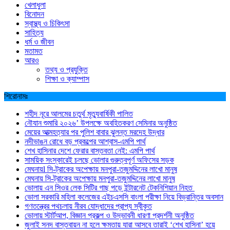
খেলাধুলা
বিনোদন
স্বাস্থ্য ও চিকিৎসা
সাহিত্য
ধর্ম ও জীবন
মতামত
আরও
তথ্য ও প্রযুক্তি
শিক্ষা ও ক্যাম্পাস
শিরোনামঃ
শহীদ নূরে আলমের চতুর্থ মৃত্যুবার্ষিকী পালিত
নৌযান শুমারি ২০২৬’ উপলক্ষে অবহিতকরণ সেমিনার অনুষ্ঠিত
মেয়ের আত্মহত্যার পর পুলিশ বাবার ঝুলন্ত মরদেহ উদ্ধার
নদীভাঙন রোধে বড় প্রকল্পের আশ্বাস-এমপি পার্থ
শেখ হাসিনার দেশে ফেরার বাস্তবতা নেই: এমপি পার্থ
সাময়িক সংস্কারেই চলছে ভোলার গুরুত্বপূর্ণ অফিসের সড়ক
মেঘনায়l সি-ট্রাকের অপেক্ষায় মনপুরা-তজুমদ্দিনের লাখো মানুষ
মেঘনায় সি-ট্রাকের অপেক্ষায় মনপুরা-তজুমদ্দিনের লাখো মানুষ
ভোলায় এন সিওর লেক সিটির গাছ পড়ে ইন্টারনেট টেকনিশিয়ান নিহত
ভোলা সরকারি মহিলা কলেজের এইচএসসি বাংলা পরীক্ষা নিয়ে বিভ্রান্তির অবসান
গণতন্ত্রের পথচলায় নীরব যোদ্ধাদের প্রাপ্য স্বীকৃত
ভোলায় স্টার্টআপ, বিজ্ঞান প্রকল্প ও উদ্ভাবনী ধারণা প্রদর্শনী অনুষ্ঠিত
জুলাই সনদ বাস্তবায়ন না হলে ক্ষমতায় যারা আসবে তারাই ‘শেখ হাসিনা’ হয়ে