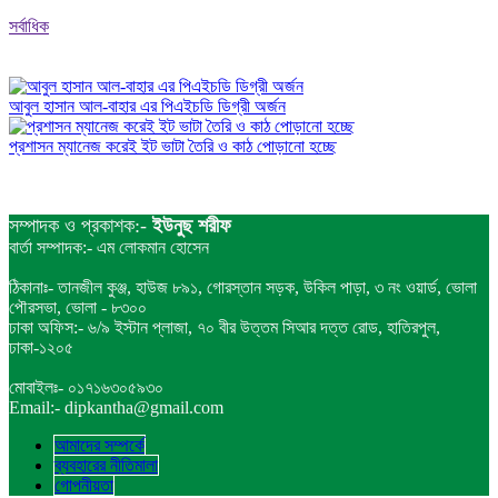
সর্বাধিক
আবুল হাসান আল-বাহার এর পিএইচডি ডিগ্রী অর্জন
প্রশাসন ম্যানেজ করেই ইট ভাটা তৈরি ও কাঠ পোড়ানো হচ্ছে
সম্পাদক ও প্রকাশক:-
ইউনুছ শরীফ
বার্তা সম্পাদক:- এম লোকমান হোসেন
ঠিকানাঃ- তানজীল কুঞ্জ, হাউজ ৮৯১, গোরস্তান সড়ক, উকিল পাড়া, ৩ নং ওয়ার্ড, ভোলা
পৌরসভা, ভোলা - ৮৩০০
ঢাকা অফিস:- ৬/৯ ইস্টান প্লাজা, ৭০ বীর উত্তম সিআর দত্ত রোড, হাতিরপুল,
ঢাকা-১২০৫
মোবাইলঃ- ০১৭১৬৩০৫৯৩০
Email:- dipkantha@gmail.com
আমাদের সম্পর্কে
ব্যবহারের নীতিমালা
গোপনীয়তা