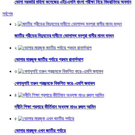
ভোলা সরকারি মহিলা কলেজের এইচএসসি বাংলা পরীক্ষা নিয়ে বিভ্রান্তির অবসান
সর্বশেষ
১
জাতীয় গ্রীডের বিদ্যুতের দাবীতে ভোলাস্থ মনপুরা বাসীর মানব বন্ধন
২
ভোলার মারজুক জাতীয় পর্যায়ে প্রথম রানার্সআপ
৩
খেলাধুলাই তরুন প্রজন্মকে বিকশিত করে–এমপি জ্যাকব
৪
দ্বীনি শিক্ষা প্রসারে কীর্তিমান অধ্যক্ষ মাওঃ রুহুল আমিন
৫
ভোলার মারজুক এখন জাতীয় পর্যায়ে