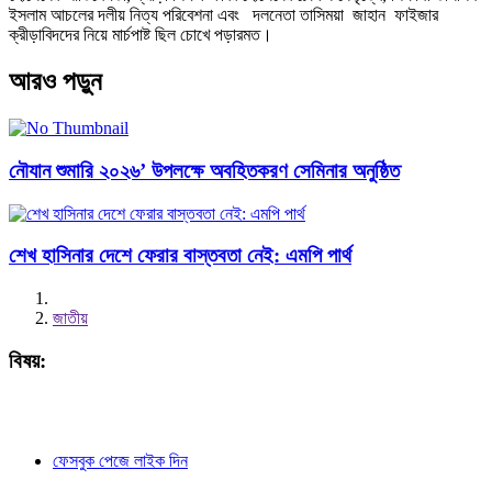
ইসলাম আচলের দলীয় নিত্য পরিবেশনা এবং দলনেতা তাসিময়া জাহান ফাইজার
ক্রীড়াবিদদের নিয়ে মার্চপাষ্ট ছিল চোখে পড়ারমত।
আরও পড়ুন
নৌযান শুমারি ২০২৬’ উপলক্ষে অবহিতকরণ সেমিনার অনুষ্ঠিত
শেখ হাসিনার দেশে ফেরার বাস্তবতা নেই: এমপি পার্থ
জাতীয়
বিষয়:
ফেসবুক পেজে লাইক দিন