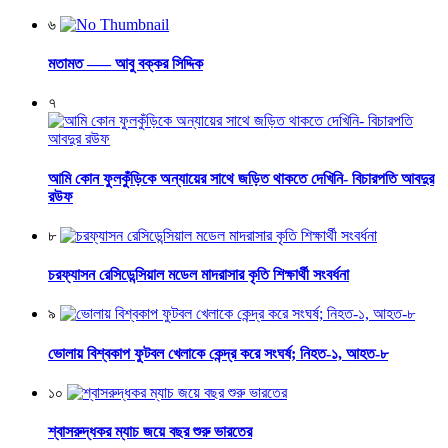
৬
মতামত —– আবু বক্কর সিদ্দিক
৭
আমি কোন ফুলকুঁড়িকে অন্যায়ের সাথে জড়িত থাকতে দেখিনি- বিচারপতি আবদুর
রউফ
৮
চরফ্যাসন রেসিডেন্সিয়াল মডেল মাদরাসার কৃতি শিক্ষার্থী সংবর্ধনা
৯
ভোলায় বিশ্বকাপ ফুটবল খেলাকে কেন্দ্র করে সংঘর্ষ; নিহত-১, আহত-৮
১০
শ্বাসরুদ্ধকর ম্যাচ জয়ে বছর শুরু ভারতের