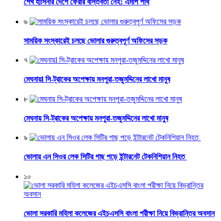
শেখ হাসিনার দেশে ফেরার বাস্তবতা নেই: এমপি পার্থ
৬
সাময়িক সংস্কারেই চলছে ভোলার গুরুত্বপূর্ণ অফিসের সড়ক
৭
মেঘনায়l সি-ট্রাকের অপেক্ষায় মনপুরা-তজুমদ্দিনের লাখো মানুষ
৮
মেঘনায় সি-ট্রাকের অপেক্ষায় মনপুরা-তজুমদ্দিনের লাখো মানুষ
৯
ভোলায় এন সিওর লেক সিটির গাছ পড়ে ইন্টারনেট টেকনিশিয়ান নিহত
১০
ভোলা সরকারি মহিলা কলেজের এইচএসসি বাংলা পরীক্ষা নিয়ে বিভ্রান্তির অবসান