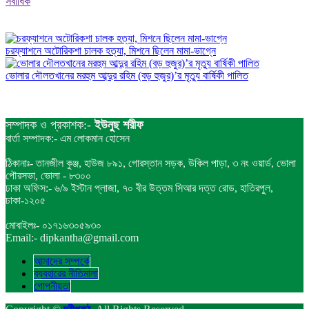
সর্বাধিক
চরফ্যাশনে অটোরিকশা চালক হত্যা, মিশনে ছিলেন মামা-ভাগ্নে
ভোলার দৌলতখানের মরহুম আব্দুর রহিম (বড় হুজুর)’র মৃত্যু বার্ষিকী পালিত
সম্পাদক ও প্রকাশক:-
ইউনুছ শরীফ
বার্তা সম্পাদক:- এম লোকমান হোসেন
ঠিকানাঃ- তানজীল কুঞ্জ, হাউজ ৮৯১, গোরস্তান সড়ক, উকিল পাড়া, ৩ নং ওয়ার্ড, ভোলা
পৌরসভা, ভোলা - ৮৩০০
ঢাকা অফিস:- ৬/৯ ইস্টান প্লাজা, ৭০ বীর উত্তম সিআর দত্ত রোড, হাতিরপুল,
ঢাকা-১২০৫
মোবাইলঃ- ০১৭১৬৩০৫৯৩০
Email:- dipkantha@gmail.com
আমাদের সম্পর্কে
ব্যবহারের নীতিমালা
গোপনীয়তা