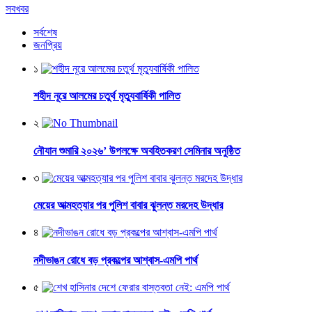
সবখবর
সর্বশেষ
জনপ্রিয়
১
শহীদ নূরে আলমের চতুর্থ মৃত্যুবার্ষিকী পালিত
২
নৌযান শুমারি ২০২৬’ উপলক্ষে অবহিতকরণ সেমিনার অনুষ্ঠিত
৩
মেয়ের আত্মহত্যার পর পুলিশ বাবার ঝুলন্ত মরদেহ উদ্ধার
৪
নদীভাঙন রোধে বড় প্রকল্পের আশ্বাস-এমপি পার্থ
৫