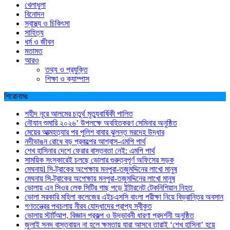
খেলাধুলা
বিনোদন
স্বাস্থ্য ও চিকিৎসা
সাহিত্য
ধর্ম ও জীবন
মতামত
আরও
তথ্য ও প্রযুক্তি
শিক্ষা ও ক্যাম্পাস
শিরোনামঃ
শহীদ নূরে আলমের চতুর্থ মৃত্যুবার্ষিকী পালিত
নৌযান শুমারি ২০২৬’ উপলক্ষে অবহিতকরণ সেমিনার অনুষ্ঠিত
মেয়ের আত্মহত্যার পর পুলিশ বাবার ঝুলন্ত মরদেহ উদ্ধার
নদীভাঙন রোধে বড় প্রকল্পের আশ্বাস-এমপি পার্থ
শেখ হাসিনার দেশে ফেরার বাস্তবতা নেই: এমপি পার্থ
সাময়িক সংস্কারেই চলছে ভোলার গুরুত্বপূর্ণ অফিসের সড়ক
মেঘনায়l সি-ট্রাকের অপেক্ষায় মনপুরা-তজুমদ্দিনের লাখো মানুষ
মেঘনায় সি-ট্রাকের অপেক্ষায় মনপুরা-তজুমদ্দিনের লাখো মানুষ
ভোলায় এন সিওর লেক সিটির গাছ পড়ে ইন্টারনেট টেকনিশিয়ান নিহত
ভোলা সরকারি মহিলা কলেজের এইচএসসি বাংলা পরীক্ষা নিয়ে বিভ্রান্তির অবসান
গণতন্ত্রের পথচলায় নীরব যোদ্ধাদের প্রাপ্য স্বীকৃত
ভোলায় স্টার্টআপ, বিজ্ঞান প্রকল্প ও উদ্ভাবনী ধারণা প্রদর্শনী অনুষ্ঠিত
জুলাই সনদ বাস্তবায়ন না হলে ক্ষমতায় যারা আসবে তারাই ‘শেখ হাসিনা’ হয়ে