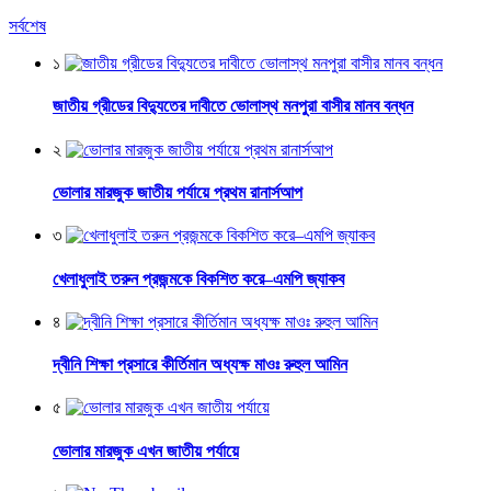
সর্বশেষ
১
জাতীয় গ্রীডের বিদ্যুতের দাবীতে ভোলাস্থ মনপুরা বাসীর মানব বন্ধন
২
ভোলার মারজুক জাতীয় পর্যায়ে প্রথম রানার্সআপ
৩
খেলাধুলাই তরুন প্রজন্মকে বিকশিত করে–এমপি জ্যাকব
৪
দ্বীনি শিক্ষা প্রসারে কীর্তিমান অধ্যক্ষ মাওঃ রুহুল আমিন
৫
ভোলার মারজুক এখন জাতীয় পর্যায়ে