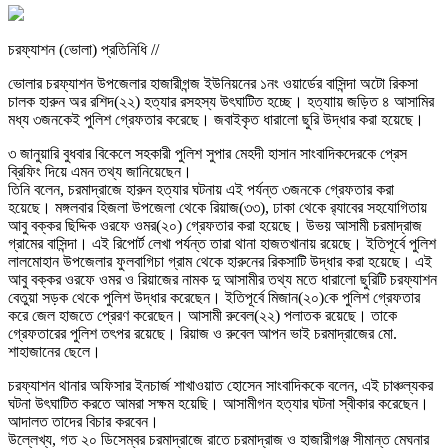
চরফ্যাশন (ভোলা) প্রতিনিধি //
ভোলার চরফ্যাশন উপজেলার হাজারীগন্জ ইউনিয়নের ১নং ওয়ার্ডের বাসিন্দা অটো রিকসা
চালক হারুন অর রশিদ(২২) হত্যার রসহস্য উৎঘাটিত হচ্ছে। হত্যাায় জড়িত ৪ আসামির
মধ্য ৩জনকেই পুলিশ গ্রেফতার করেছে। জবাইকৃত ধারালো ছুরি উদ্ধার করা হয়েছে।
৩ জানুয়ারি বুধবার বিকেলে সহকারী পুলিশ সুপার মেহদী হাসান সাংবাদিকদেরকে প্রেস
ব্রিফিং দিয়ে এমন তথ্য জানিয়েছেন।
তিনি বলেন, চরমাদ্রাজে হারুন হত্যার ঘটনায় এই পর্যন্ত ৩জনকে গ্রেফতার করা
হয়েছে। মঙ্গলবার হিজলা উপজেলা থেকে রিয়াজ(৩৩), ঢাকা থেকে র‌্যাবের সহযোগিতায়
আবু বক্কর ছিদ্দিক ওরফে ওমর(২০) গ্রেফতার করা হয়েছে। উভয় আসামী চরমাদ্রাজ
গ্রামের বাসিন্দা। এই রিপোর্ট লেখা পর্যন্ত তারা থানা হাজতখানায় রয়েছে। ইতিপূর্বে পুলিশ
লালমোহান উপজেলার ফুলবাগিচা গ্রাম থেকে হারুনের রিকসাটি উদ্ধার করা হয়েছে। এই
আবু বক্কর ওরফে ওমর ও রিয়াজের নামক দু আসামীর তথ্য মতে ধারালো ছুরিটি চরফ্যাশন
বেতুয়া সড়ক থেকে পুলিশ উদ্ধার করেছেন। ইতিপূর্বে মিজান(২০)কে পুলিশ গ্রেফতার
করে জেল হাজতে প্রেরণ করেছেন। আসামী রুবেল(২২) পলাতক রয়েছে। তাকে
গ্রেফতারের পুলিশ তৎপর রয়েছে। রিয়াজ ও রুবেল আপন ভাই চরমাদ্রাজের মো.
শাহাজানের ছেলে।
চরফ্যাশন থানার অফিসার ইনচার্জ শাখাওয়াত হোসেন সাংবাদিককে বলেন, এই চাঞ্চল্যকর
ঘটনা উৎঘাটিত করতে আমরা সক্ষম হয়েছি। আসামীগন হত্যার ঘটনা স্বীকার করেছেন।
আদালত তাদের বিচার করবেন।
উল্লেখ্য, গত ২০ ডিসেম্বর চরমাদ্রাজে রাতে চরমাদ্রাজ ও হাজারীগঞ্জ সীমান্ত মেঘনার