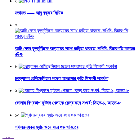
৬
মতামত —– আবু বক্কর সিদ্দিক
৭
আমি কোন ফুলকুঁড়িকে অন্যায়ের সাথে জড়িত থাকতে দেখিনি- বিচারপতি আবদুর
রউফ
৮
চরফ্যাসন রেসিডেন্সিয়াল মডেল মাদরাসার কৃতি শিক্ষার্থী সংবর্ধনা
৯
ভোলায় বিশ্বকাপ ফুটবল খেলাকে কেন্দ্র করে সংঘর্ষ; নিহত-১, আহত-৮
১০
শ্বাসরুদ্ধকর ম্যাচ জয়ে বছর শুরু ভারতের