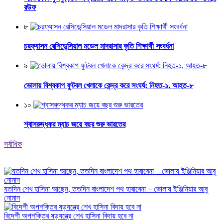
রউফ
৮
চরফ্যাসন রেসিডেন্সিয়াল মডেল মাদরাসার কৃতি শিক্ষার্থী সংবর্ধনা
৯
ভোলায় বিশ্বকাপ ফুটবল খেলাকে কেন্দ্র করে সংঘর্ষ; নিহত-১, আহত-৮
১০
শ্বাসরুদ্ধকর ম্যাচ জয়ে বছর শুরু ভারতের
সর্বাধিক
যতদিন শেখ হাসিনা আছেন, ততদিন বাংলাদেশ পথ হারাবেনা – ভোলায় ইঞ্জিনিয়ার আবু
নোমান
বিদেশী অপশক্তির ষড়যন্ত্রে শেখ হাসিনা বিদায় হবে না