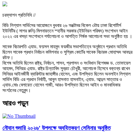
চরফ্যাশন প্রতিনিধি //
বিডি লিগ্যাল সার্ভিসের আয়োজনে বুধবার ২৬ অক্টোবর বিকেল ৩টায় ঢাকা রিপোর্টার্স
ইউনিটির ( সাগর রুনি) মিলনায়তনে স্হানীয় সরকার (ইউনিয়ন পরিষদ) সংশোধন আইন
২০২২ এর খসড়া সংশোধনে পর্যালোচনা ও আপত্তি শির্ষক আলোচনা সভা অনুষ্ঠিত হয় ।
সাবেক বিচারপতি এ্যাড. ফয়সল মাহমুদ ফয়জীর সভাপতিত্বে অনুষ্ঠানে প্রধান অতিথি
ছিলেন সাবেক প্রধান নির্বাচন কমিশনার ও সুপ্রিম কোর্টের সাবেক বিচারক মোহাম্মদ আবদুর
রউফ।
বিশেষ অ‌‌‌‌তিথি ছিলেন রাষ্ট্র, নির্বাচন, শাসন, প্রশাসন ও সংবিধান বিশেষজ্ঞ ড. তোফায়েল
আহমদ, সিনিয়র এ্যাড. রাষ্ট্র চিন্তাবিদ সুব্রত চৌধুরী, আলোচক হিসেবে বক্তব্য রাখেন
সিনিয়র আইনজীবী ব্যারিস্টার জাহাঙ্গীর হোসেন, এবং উপস্থিত ছিলেন অনলাইন লিগ্যাল
সার্ভিস বিডি এর প্রধান নির্বাহী, আবুল হাসনাত হাসনাইন, এ্যাড. আব্দুল সাত্তার ও
এ্যাড.মোঃ বেলায়েত হোসেন গাজী, আরও উপস্থিত ছিলেন আইন ও মানবাধিকার
সংগঠনের নেতৃবৃন্দ।
আরও পড়ুন
নৌযান শুমারি ২০২৬’ উপলক্ষে অবহিতকরণ সেমিনার অনুষ্ঠিত