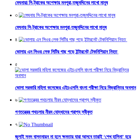
মেঘনায়l সি-ট্রাকের অপেক্ষায় মনপুরা-তজুমদ্দিনের লাখো মানুষ
৩
মেঘনায় সি-ট্রাকের অপেক্ষায় মনপুরা-তজুমদ্দিনের লাখো মানুষ
৪
ভোলায় এন সিওর লেক সিটির গাছ পড়ে ইন্টারনেট টেকনিশিয়ান নিহত
৫
ভোলা সরকারি মহিলা কলেজের এইচএসসি বাংলা পরীক্ষা নিয়ে বিভ্রান্তির অবসান
৬
গণতন্ত্রের পথচলায় নীরব যোদ্ধাদের প্রাপ্য স্বীকৃত
৭
জুলাই সনদ বাস্তবায়ন না হলে ক্ষমতায় যারা আসবে তারাই ‘শেখ হাসিনা’ হয়ে