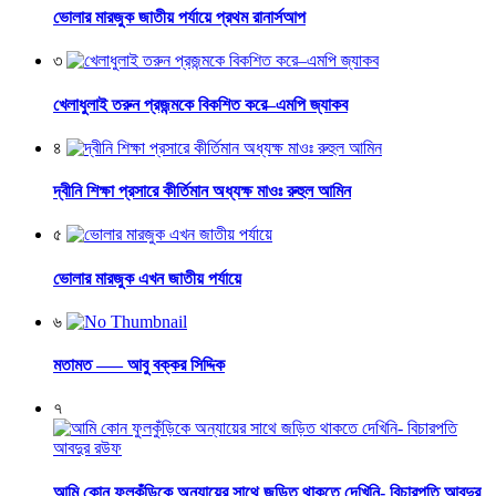
ভোলার মারজুক জাতীয় পর্যায়ে প্রথম রানার্সআপ
৩
খেলাধুলাই তরুন প্রজন্মকে বিকশিত করে–এমপি জ্যাকব
৪
দ্বীনি শিক্ষা প্রসারে কীর্তিমান অধ্যক্ষ মাওঃ রুহুল আমিন
৫
ভোলার মারজুক এখন জাতীয় পর্যায়ে
৬
মতামত —– আবু বক্কর সিদ্দিক
৭
আমি কোন ফুলকুঁড়িকে অন্যায়ের সাথে জড়িত থাকতে দেখিনি- বিচারপতি আবদুর