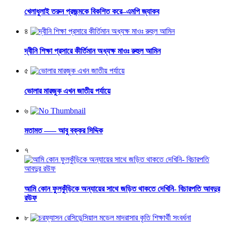
খেলাধুলাই তরুন প্রজন্মকে বিকশিত করে–এমপি জ্যাকব
৪
দ্বীনি শিক্ষা প্রসারে কীর্তিমান অধ্যক্ষ মাওঃ রুহুল আমিন
৫
ভোলার মারজুক এখন জাতীয় পর্যায়ে
৬
মতামত —– আবু বক্কর সিদ্দিক
৭
আমি কোন ফুলকুঁড়িকে অন্যায়ের সাথে জড়িত থাকতে দেখিনি- বিচারপতি আবদুর
রউফ
৮