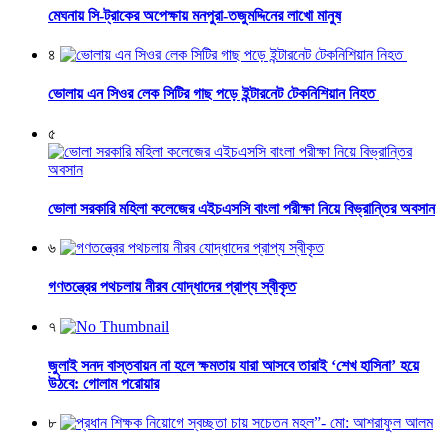
মেঘনায় সি-ট্রাকের অপেক্ষায় মনপুরা-তজুমদ্দিনের লাখো মানুষ
৪
ভোলায় এন সিওর লেক সিটির গাছ পড়ে ইন্টারনেট টেকনিশিয়ান নিহত
৫
ভোলা সরকারি মহিলা কলেজের এইচএসসি বাংলা পরীক্ষা নিয়ে বিভ্রান্তির অবসান
৬
গণতন্ত্রের পথচলায় নীরব যোদ্ধাদের প্রাপ্য স্বীকৃত
৭
জুলাই সনদ বাস্তবায়ন না হলে ক্ষমতায় যারা আসবে তারাই ‘শেখ হাসিনা’ হয়ে
উঠবে: গোলাম পরোয়ার
৮