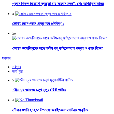
প্রধান শিক্ষক নিয়োগে স্বচ্ছতা চায় সচেতন মহল”- মো: আশরাফুল আলম
৯
ভোলায় চর দখলকে কেন্দ্র করে গুলিবিদ্ধ-১
১০
ভোলায় হতদরিদ্রদের মাঝে করিম-বানু ফাউন্ডেশনের কম্বল ও খাবার বিতরণ
সবখবর
সর্বশেষ
জনপ্রিয়
১
শহীদ নূরে আলমের চতুর্থ মৃত্যুবার্ষিকী পালিত
২
নৌযান শুমারি ২০২৬’ উপলক্ষে অবহিতকরণ সেমিনার অনুষ্ঠিত