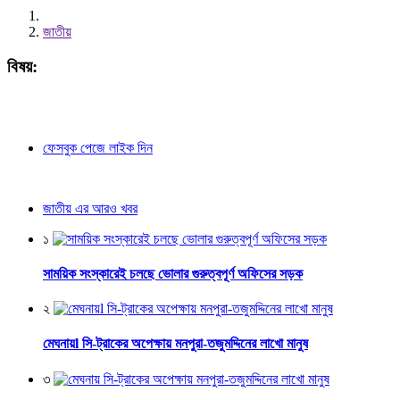
জাতীয়
বিষয়:
ফেসবুক পেজে লাইক দিন
জাতীয় এর আরও খবর
১
সাময়িক সংস্কারেই চলছে ভোলার গুরুত্বপূর্ণ অফিসের সড়ক
২
মেঘনায়l সি-ট্রাকের অপেক্ষায় মনপুরা-তজুমদ্দিনের লাখো মানুষ
৩