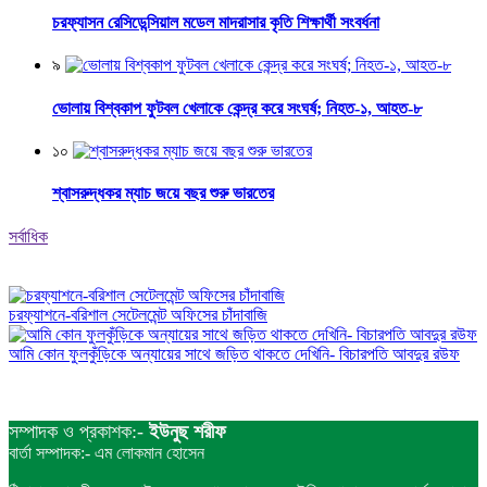
চরফ্যাসন রেসিডেন্সিয়াল মডেল মাদরাসার কৃতি শিক্ষার্থী সংবর্ধনা
৯
ভোলায় বিশ্বকাপ ফুটবল খেলাকে কেন্দ্র করে সংঘর্ষ; নিহত-১, আহত-৮
১০
শ্বাসরুদ্ধকর ম্যাচ জয়ে বছর শুরু ভারতের
সর্বাধিক
চরফ্যাশনে-বরিশাল সেটেলমেন্ট অফিসের চাঁদাবাজি
আমি কোন ফুলকুঁড়িকে অন্যায়ের সাথে জড়িত থাকতে দেখিনি- বিচারপতি আবদুর রউফ
সম্পাদক ও প্রকাশক:-
ইউনুছ শরীফ
বার্তা সম্পাদক:- এম লোকমান হোসেন