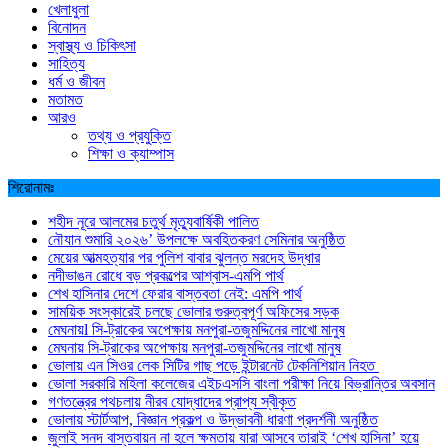
খেলাধুলা
বিনোদন
স্বাস্থ্য ও চিকিৎসা
সাহিত্য
ধর্ম ও জীবন
মতামত
আরও
তথ্য ও প্রযুক্তি
শিক্ষা ও ক্যাম্পাস
শিরোনামঃ
শহীদ নূরে আলমের চতুর্থ মৃত্যুবার্ষিকী পালিত
নৌযান শুমারি ২০২৬’ উপলক্ষে অবহিতকরণ সেমিনার অনুষ্ঠিত
মেয়ের আত্মহত্যার পর পুলিশ বাবার ঝুলন্ত মরদেহ উদ্ধার
নদীভাঙন রোধে বড় প্রকল্পের আশ্বাস-এমপি পার্থ
শেখ হাসিনার দেশে ফেরার বাস্তবতা নেই: এমপি পার্থ
সাময়িক সংস্কারেই চলছে ভোলার গুরুত্বপূর্ণ অফিসের সড়ক
মেঘনায়l সি-ট্রাকের অপেক্ষায় মনপুরা-তজুমদ্দিনের লাখো মানুষ
মেঘনায় সি-ট্রাকের অপেক্ষায় মনপুরা-তজুমদ্দিনের লাখো মানুষ
ভোলায় এন সিওর লেক সিটির গাছ পড়ে ইন্টারনেট টেকনিশিয়ান নিহত
ভোলা সরকারি মহিলা কলেজের এইচএসসি বাংলা পরীক্ষা নিয়ে বিভ্রান্তির অবসান
গণতন্ত্রের পথচলায় নীরব যোদ্ধাদের প্রাপ্য স্বীকৃত
ভোলায় স্টার্টআপ, বিজ্ঞান প্রকল্প ও উদ্ভাবনী ধারণা প্রদর্শনী অনুষ্ঠিত
জুলাই সনদ বাস্তবায়ন না হলে ক্ষমতায় যারা আসবে তারাই ‘শেখ হাসিনা’ হয়ে