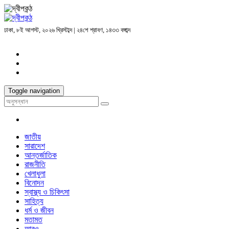
ঢাকা, ৮ই আগস্ট, ২০২৬ খ্রিস্টাব্দ | ২৪শে শ্রাবণ, ১৪৩৩ বঙ্গাব্দ
Toggle navigation
জাতীয়
সারাদেশ
আন্তর্জাতিক
রাজনীতি
খেলাধুলা
বিনোদন
স্বাস্থ্য ও চিকিৎসা
সাহিত্য
ধর্ম ও জীবন
মতামত
আরও