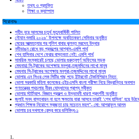
তথ্য ও প্রযুক্তি
শিক্ষা ও ক্যাম্পাস
শিরোনামঃ
শহীদ নূরে আলমের চতুর্থ মৃত্যুবার্ষিকী পালিত
নৌযান শুমারি ২০২৬’ উপলক্ষে অবহিতকরণ সেমিনার অনুষ্ঠিত
মেয়ের আত্মহত্যার পর পুলিশ বাবার ঝুলন্ত মরদেহ উদ্ধার
নদীভাঙন রোধে বড় প্রকল্পের আশ্বাস-এমপি পার্থ
শেখ হাসিনার দেশে ফেরার বাস্তবতা নেই: এমপি পার্থ
সাময়িক সংস্কারেই চলছে ভোলার গুরুত্বপূর্ণ অফিসের সড়ক
মেঘনায়l সি-ট্রাকের অপেক্ষায় মনপুরা-তজুমদ্দিনের লাখো মানুষ
মেঘনায় সি-ট্রাকের অপেক্ষায় মনপুরা-তজুমদ্দিনের লাখো মানুষ
ভোলায় এন সিওর লেক সিটির গাছ পড়ে ইন্টারনেট টেকনিশিয়ান নিহত
ভোলা সরকারি মহিলা কলেজের এইচএসসি বাংলা পরীক্ষা নিয়ে বিভ্রান্তির অবসান
গণতন্ত্রের পথচলায় নীরব যোদ্ধাদের প্রাপ্য স্বীকৃত
ভোলায় স্টার্টআপ, বিজ্ঞান প্রকল্প ও উদ্ভাবনী ধারণা প্রদর্শনী অনুষ্ঠিত
জুলাই সনদ বাস্তবায়ন না হলে ক্ষমতায় যারা আসবে তারাই ‘শেখ হাসিনা’ হয়ে উঠব
প্রধান শিক্ষক নিয়োগে স্বচ্ছতা চায় সচেতন মহল”- মো: আশরাফুল আলম
ভোলায় চর দখলকে কেন্দ্র করে গুলিবিদ্ধ-১