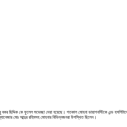
ু বকর ছিদ্দিক কে ফুলেল শুভেচ্ছা দেয়া হয়েছে। গতকাল মোহনা ডায়াগনস্টিকে এন্ড হসপিটালে
 ম্যানেজার মোঃ আব্দুর রহিমসহ মোহনার বিভিন্নজনরা উপস্থিত ছিলেন।