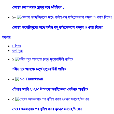
ভোলায় চর দখলকে কেন্দ্র করে গুলিবিদ্ধ-১
১০
ভোলায় হতদরিদ্রদের মাঝে করিম-বানু ফাউন্ডেশনের কম্বল ও খাবার বিতরণ
সবখবর
সর্বশেষ
জনপ্রিয়
১
শহীদ নূরে আলমের চতুর্থ মৃত্যুবার্ষিকী পালিত
২
নৌযান শুমারি ২০২৬’ উপলক্ষে অবহিতকরণ সেমিনার অনুষ্ঠিত
৩
মেয়ের আত্মহত্যার পর পুলিশ বাবার ঝুলন্ত মরদেহ উদ্ধার