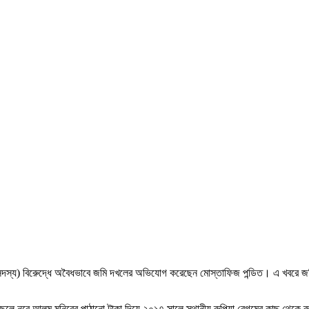
্য) বিরেুদ্ধে অবৈধভাবে জমি দখলের অভিযোগ করেছেন মোস্তাফিজ পন্ডিত। এ খবরে জমির 
ছেলে নুরে আলম মনিরের পাঠানো টাকা দিয়ে ২০১৭ সালে স্থানীয় রুপিয়া বেগমের কাছ থেক