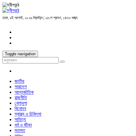
ঢাকা, ৯ই আগস্ট, ২০২৬ খ্রিস্টাব্দ | ২৫শে শ্রাবণ, ১৪৩৩ বঙ্গাব্দ
Toggle navigation
জাতীয়
সারাদেশ
আন্তর্জাতিক
রাজনীতি
খেলাধুলা
বিনোদন
স্বাস্থ্য ও চিকিৎসা
সাহিত্য
ধর্ম ও জীবন
মতামত
আরও