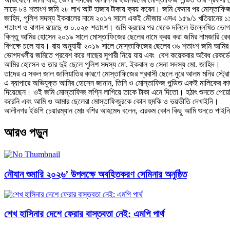
সাড়ে ৮৪ শতাংশ জমি ২৮ লাখ আট হাজার টাকায় ক্রয় করেন। জমি কেনার পর মোস্তাফিজ রে
জাহিদ, পুলিশ সদস্য ইকবালের নামে ২০১৭ সালে একই মৌজার এসএ ১৫৯/১ খতিয়ানের ১
শতাংশ ও বাগান রয়েছে ও ০.০২৫ শতাংশ। জমি ক্রয়ের পর থেকে দলিলে উল্লেখিত ভো
কিন্তু আমির হোসেন ২০১৯ সালে মোস্তাফিজের ছেলের নামে ক্রয় করা জমির নামজারি রেকর
বিপক্ষে চলে যায়। রায় অনুযায়ী ২০১৯ সালে মোস্তাফিজের ছেলের ৩৬ শতাংশ জমি আমির 
ভোগদখলীয় জমিতে প্রবেশ করে গাছের সুপারী নিয়ে যায় এবং বেশ কয়েকবার অবৈধ রেকর্ড
আমির হোসেন ও তার দুই ছেলে পুলিশ সদস্য মো. ইকবাল ও সেনা সদস্য মো. জাহিদ।
তাদের এ সকল জাল জালিয়াতির কারণে মোস্তাফিজের প্রবাসী ছেলে নুরে আলম মনির স্ট্
এ ব্যাপারে অভিযুক্ত আমির হোসেন জানান, তিনি ও মোস্তাফিজ পন্ডিত একই মালিকের 
দিয়েছেন। ওই জমি মোস্তাফিজ লগ্নি লাগিয়ে তাকে টাকা এনে দিতো। হঠাৎ শুনতে পেয়ে
করেনি এবং আমি ও আমার ছেলেরা মোস্তাফিজুরকে কোন হুমকি ও ভয়ভীতি দেখাইনি।
আলীনগর ইউপি চেয়ারম্যান মোঃ বশির আহমেদ বলেন, এরকম কোন কিছু আমি শুনতে পাই
আরও পড়ুন
নৌযান শুমারি ২০২৬’ উপলক্ষে অবহিতকরণ সেমিনার অনুষ্ঠিত
শেখ হাসিনার দেশে ফেরার বাস্তবতা নেই: এমপি পার্থ