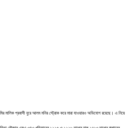
মালিক প্রবাসী নুরে আলম মনির স্ট্রোক করে মারা যাওয়ারও অভিযোগ রয়েছে। এ নিয়ে
ে রুহিতা মৌজার এসএ ৩৪৩ খতিয়ানের ১২২৫ ও ১২২৬ দাগের হাল ২৭১৩ দাগের বাগানের