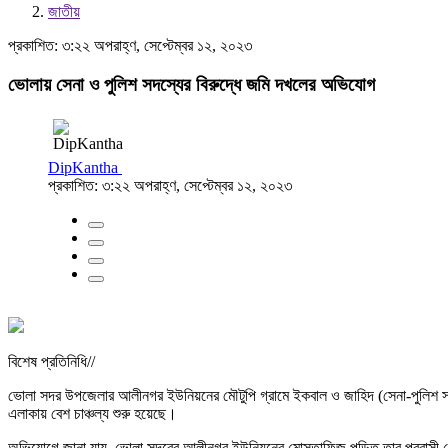
জাতীয়
প্রকাশিত: ৩:২২ অপরাহ্ণ, সেপ্টেম্বর ১২, ২০২৩
ভোলায় সেনা ও পুলিশ সদস্যের বিরুদ্ধে জমি দখলের অভিযোগ
DipKantha
প্রকাশিত: ৩:২২ অপরাহ্ণ, সেপ্টেম্বর ১২, ২০২৩
বিশেষ প্রতিনিধি//
ভোলা সদর উপজেলার আলীনগর ইউনিয়নের মৌটুপি গ্রামে ইকবাল ও জাহিদ (সেনা-পুলিশ সদস
এলাকায় বেশ চাঞ্চল্য শুরু হয়েছে।
অভিযোগে জানা যায়, ভোলা সদরের আলীনগর ইউনিয়নের মোস্তাফিজ পন্ডিত তার প্রবাসী 