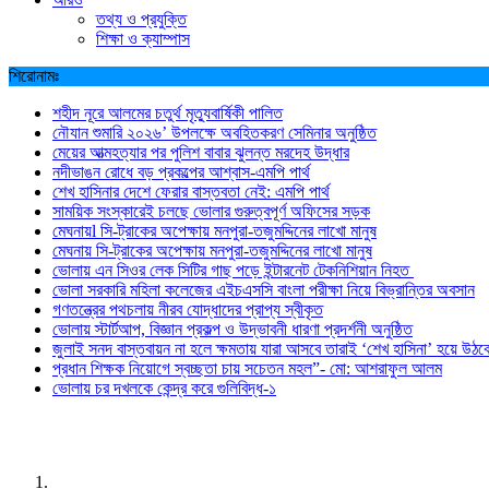
তথ্য ও প্রযুক্তি
শিক্ষা ও ক্যাম্পাস
শিরোনামঃ
শহীদ নূরে আলমের চতুর্থ মৃত্যুবার্ষিকী পালিত
নৌযান শুমারি ২০২৬’ উপলক্ষে অবহিতকরণ সেমিনার অনুষ্ঠিত
মেয়ের আত্মহত্যার পর পুলিশ বাবার ঝুলন্ত মরদেহ উদ্ধার
নদীভাঙন রোধে বড় প্রকল্পের আশ্বাস-এমপি পার্থ
শেখ হাসিনার দেশে ফেরার বাস্তবতা নেই: এমপি পার্থ
সাময়িক সংস্কারেই চলছে ভোলার গুরুত্বপূর্ণ অফিসের সড়ক
মেঘনায়l সি-ট্রাকের অপেক্ষায় মনপুরা-তজুমদ্দিনের লাখো মানুষ
মেঘনায় সি-ট্রাকের অপেক্ষায় মনপুরা-তজুমদ্দিনের লাখো মানুষ
ভোলায় এন সিওর লেক সিটির গাছ পড়ে ইন্টারনেট টেকনিশিয়ান নিহত
ভোলা সরকারি মহিলা কলেজের এইচএসসি বাংলা পরীক্ষা নিয়ে বিভ্রান্তির অবসান
গণতন্ত্রের পথচলায় নীরব যোদ্ধাদের প্রাপ্য স্বীকৃত
ভোলায় স্টার্টআপ, বিজ্ঞান প্রকল্প ও উদ্ভাবনী ধারণা প্রদর্শনী অনুষ্ঠিত
জুলাই সনদ বাস্তবায়ন না হলে ক্ষমতায় যারা আসবে তারাই ‘শেখ হাসিনা’ হয়ে উঠব
প্রধান শিক্ষক নিয়োগে স্বচ্ছতা চায় সচেতন মহল”- মো: আশরাফুল আলম
ভোলায় চর দখলকে কেন্দ্র করে গুলিবিদ্ধ-১