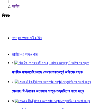
জাতীয়
বিষয়:
ফেসবুক পেজে লাইক দিন
জাতীয় এর আরও খবর
১
সাময়িক সংস্কারেই চলছে ভোলার গুরুত্বপূর্ণ অফিসের সড়ক
২
মেঘনায়l সি-ট্রাকের অপেক্ষায় মনপুরা-তজুমদ্দিনের লাখো মানুষ
৩