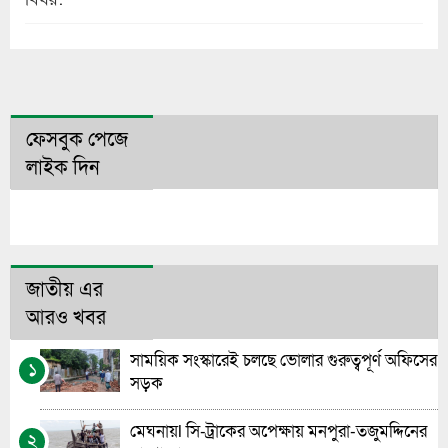
ফেসবুক পেজে
লাইক দিন
জাতীয় এর
আরও খবর
সাময়িক সংস্কারেই চলছে ভোলার গুরুত্বপূর্ণ অফিসের
১
সড়ক
মেঘনায়l সি-ট্রাকের অপেক্ষায় মনপুরা-তজুমদ্দিনের
২