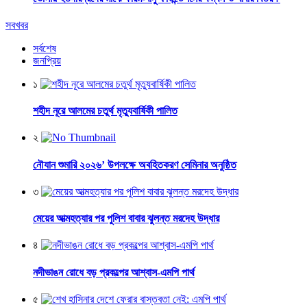
সবখবর
সর্বশেষ
জনপ্রিয়
১
শহীদ নূরে আলমের চতুর্থ মৃত্যুবার্ষিকী পালিত
২
নৌযান শুমারি ২০২৬’ উপলক্ষে অবহিতকরণ সেমিনার অনুষ্ঠিত
৩
মেয়ের আত্মহত্যার পর পুলিশ বাবার ঝুলন্ত মরদেহ উদ্ধার
৪
নদীভাঙন রোধে বড় প্রকল্পের আশ্বাস-এমপি পার্থ
৫