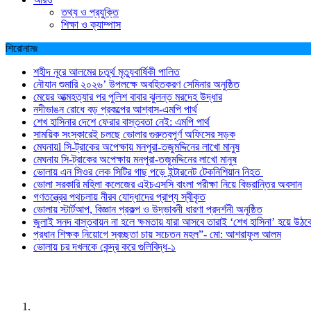
তথ্য ও প্রযুক্তি
শিক্ষা ও ক্যাম্পাস
শিরোনামঃ
শহীদ নূরে আলমের চতুর্থ মৃত্যুবার্ষিকী পালিত
নৌযান শুমারি ২০২৬’ উপলক্ষে অবহিতকরণ সেমিনার অনুষ্ঠিত
মেয়ের আত্মহত্যার পর পুলিশ বাবার ঝুলন্ত মরদেহ উদ্ধার
নদীভাঙন রোধে বড় প্রকল্পের আশ্বাস-এমপি পার্থ
শেখ হাসিনার দেশে ফেরার বাস্তবতা নেই: এমপি পার্থ
সাময়িক সংস্কারেই চলছে ভোলার গুরুত্বপূর্ণ অফিসের সড়ক
মেঘনায়l সি-ট্রাকের অপেক্ষায় মনপুরা-তজুমদ্দিনের লাখো মানুষ
মেঘনায় সি-ট্রাকের অপেক্ষায় মনপুরা-তজুমদ্দিনের লাখো মানুষ
ভোলায় এন সিওর লেক সিটির গাছ পড়ে ইন্টারনেট টেকনিশিয়ান নিহত
ভোলা সরকারি মহিলা কলেজের এইচএসসি বাংলা পরীক্ষা নিয়ে বিভ্রান্তির অবসান
গণতন্ত্রের পথচলায় নীরব যোদ্ধাদের প্রাপ্য স্বীকৃত
ভোলায় স্টার্টআপ, বিজ্ঞান প্রকল্প ও উদ্ভাবনী ধারণা প্রদর্শনী অনুষ্ঠিত
জুলাই সনদ বাস্তবায়ন না হলে ক্ষমতায় যারা আসবে তারাই ‘শেখ হাসিনা’ হয়ে উঠব
প্রধান শিক্ষক নিয়োগে স্বচ্ছতা চায় সচেতন মহল”- মো: আশরাফুল আলম
ভোলায় চর দখলকে কেন্দ্র করে গুলিবিদ্ধ-১