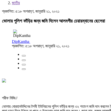
জাতীয়
প্রকাশিত: ৫:১৮ অপরাহ্ণ, জানুয়ারি ২১, ২০২১
ভোলায় পুলিশ ফাঁড়ির জন্য জমি দিলেন আলমগীর চেয়ারম্যানের ছেলেরা
DipKantha
প্রকাশিত: ৫:১৮ অপরাহ্ণ, জানুয়ারি ২১, ২০২১
শরীফ মিজি//
ভোলায় বোরহানউদ্দিনের টগবী ইউনিয়নের পুলিশ ফাঁড়ির জন্য ৩২ শতাংশ জমি দান করলেন ট
মাথা চাড়া দিয়ে উঠতে না পারে এ উদ্দেশ্যে তারা জমি দান করেন। জানা যায়, মরহুম আলম