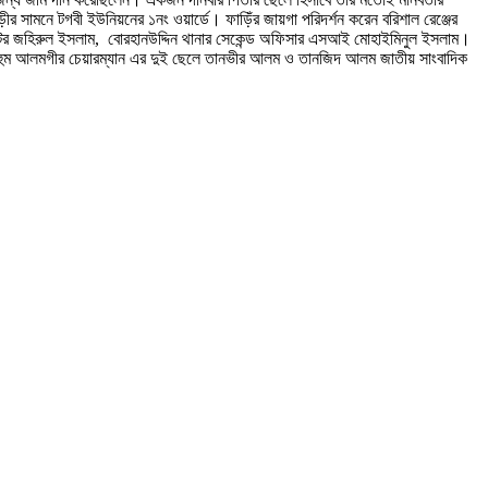
ড়ীর সামনে টগবী ইউনিয়নের ১নং ওয়ার্ডে। ফাড়িঁর জায়গা পরিদর্শন করেন বরিশাল রেঞ্জের
সপেক্টর জহিরুল ইসলাম, বোরহানউদ্দিন থানার সেকেন্ড অফিসার এসআই মোহাইমিনুল ইসলাম।
মরহুম আলমগীর চেয়ারম্যান এর দুই ছেলে তানভীর আলম ও তানজিদ আলম জাতীয় সাংবাদিক