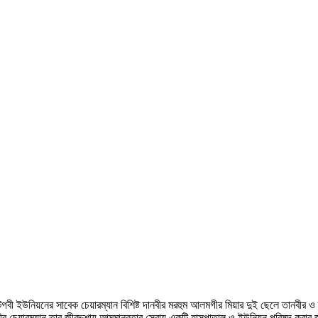
গবী ইউনিয়নের সাবেক চেয়ারম্যান বিশিষ্ট দানবীর মরহুম আলমগীর মিয়ার দুই ছেলে তানবীর 
গীর চেয়ারম্যান তার জীবদ্দশায় আত্মমানবতার সেবায় একটি হাসপাতাল ও ইউনিয়ন পরিষদ ক