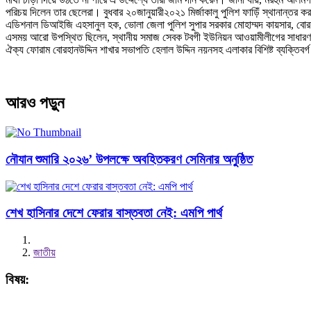
পরিচয় দিলেন তার ছেলেরা। বুধবার ২০জানুয়ারী২০২১ মির্জাকালু পুলিশ ফাড়িঁ স্থানান্তর ক
এডিশনাল ডিআইজি এহসানুল হক, ভোলা জেলা পুলিশ সুপার সরকার মোহাম্মদ কায়সার, বোরহানউ
এসময় আরো উপস্থিত ছিলেন, স্থানীয় সমাজ সেবক টবগী ইউনিয়ন আওয়ামীলীগের সাধারণ 
ঐক্য ফোরাম বোরহানউদ্দিন শাখার সভাপতি হেলাল উদ্দিন নয়নসহ এলাকার বিশিষ্ট ব্যক্তিবর্
আরও পড়ুন
নৌযান শুমারি ২০২৬’ উপলক্ষে অবহিতকরণ সেমিনার অনুষ্ঠিত
শেখ হাসিনার দেশে ফেরার বাস্তবতা নেই: এমপি পার্থ
জাতীয়
বিষয়: