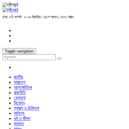
ঢাকা, ৮ই আগস্ট, ২০২৬ খ্রিস্টাব্দ | ২৪শে শ্রাবণ, ১৪৩৩ বঙ্গাব্দ
Toggle navigation
জাতীয়
সারাদেশ
আন্তর্জাতিক
রাজনীতি
খেলাধুলা
বিনোদন
স্বাস্থ্য ও চিকিৎসা
সাহিত্য
ধর্ম ও জীবন
মতামত
আরও