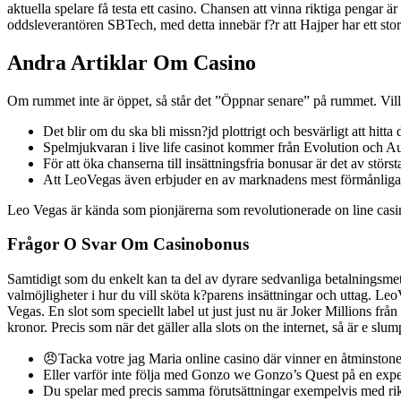
aktuella spelare få testa ett casino. Chansen att vinna riktiga pengar 
oddsleverantören SBTech, med detta innebär f?r att Hajper har ett st
Andra Artiklar Om Casino
Om rummet inte är öppet, så står det ”Öppnar senare” på rummet. Vill
Det blir om du ska bli missn?jd plottrigt och besvärligt att hitta 
Spelmjukvaran i live life casinot kommer från Evolution och A
För att öka chanserna till insättningsfria bonusar är det av stör
Att LeoVegas även erbjuder en av marknadens mest förmånliga bon
Leo Vegas är kända som pionjärerna som revolutionerade on line casi
Frågor O Svar Om Casinobonus
Samtidigt som du enkelt kan ta del av dyrare sedvanliga betalnings
valmöjligheter i hur du vill sköta k?parens insättningar och uttag. Le
Vegas. En slot som speciellt label ut just just nu är Joker Millions f
kronor. Precis som när det gäller alla slots on the internet, så är e sl
😠Tacka votre jag Maria online casino där vinner en åtminston
Eller varför inte följa med Gonzo we Gonzo’s Quest på en expe
Du spelar med precis samma förutsättningar exempelvis med riktig