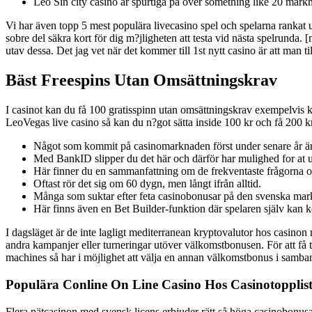
Leo Sin city casino är spurtiga på över something like 20 mar
Vi har även topp 5 mest populära livecasino spel och spelarna rankat u
sobre del säkra kort för dig m?jligheten att testa vid nästa spelrunda
utav dessa. Det jag vet när det kommer till 1st nytt casino är att man til
Bäst Freespins Utan Omsättningskrav
I casinot kan du få 100 gratisspinn utan omsättningskrav exempelvis k
LeoVegas live casino så kan du n?got sätta inside 100 kr och få 200 kr 
Något som kommit på casinomarknaden först under senare år är 
Med BankID slipper du det här och därför har mulighed for at u
Här finner du en sammanfattning om de frekventaste frågorna
Oftast rör det sig om 60 dygn, men långt ifrån alltid.
Många som suktar efter feta casinobonusar på den svenska markn
Här finns även en Bet Builder-funktion där spelaren själv kan
I dagsläget är de inte lagligt mediterranean kryptovalutor hos casinon
andra kampanjer eller turneringar utöver välkomstbonusen. För att få
machines så har i möjlighet att välja en annan välkomstbonus i samban
Populära Conline On Line Casino Hos Casinotopplis
Flera nätcasinon med svensk licens erbjuder rätt så höga casinobonus