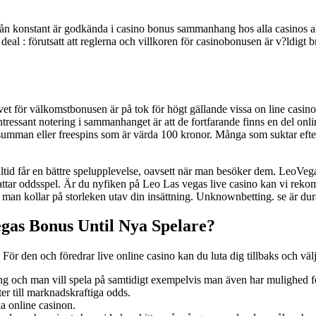
rån konstant är godkända i casino bonus sammanhang hos alla casinos ak
t deal : förutsatt att reglerna och villkoren för casinobonusen är v?l
vet för välkomstbonusen är på tok för högt gällande vissa on line casino 
intressant notering i sammanhanget är att de fortfarande finns en del o
 summan eller freespins som är värda 100 kronor. Många som suktar eft
ltid får en bättre spelupplevelse, oavsett när man besöker dem. LeoVeg
mfattar oddsspel. Är du nyfiken på Leo Las vegas live casino kan vi rek
 man kollar på storleken utav din insättning. Unknownbetting. se är du
as Bonus Until Nya Spelare?
För den och föredrar live online casino kan du luta dig tillbaks och välj
g och man vill spela på samtidigt exempelvis man även har mulighed for 
er till marknadskraftiga odds.
ka online casinon.