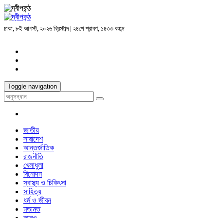
ঢাকা, ৮ই আগস্ট, ২০২৬ খ্রিস্টাব্দ | ২৪শে শ্রাবণ, ১৪৩৩ বঙ্গাব্দ
Toggle navigation
জাতীয়
সারাদেশ
আন্তর্জাতিক
রাজনীতি
খেলাধুলা
বিনোদন
স্বাস্থ্য ও চিকিৎসা
সাহিত্য
ধর্ম ও জীবন
মতামত
আরও