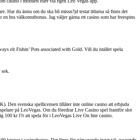
om casino i mobilen eller via egen Leo Vegas app.
e. Har du ännu om du ska bli missn?jd testat titlarna så finns det
ar en bra välkomstbonus. Jag väljer gärna ett casino som har freespins
 elr Fishin’ Pots associated with Gold. Vill du istället spela
 sek.
). Den svenska spellicensen tillåter inte online casino att erbjuda
 spelare på LeoVegas. Om du föredrar Live Casino spel framför slot
 100 kr f?r att spela för i LeoVegas Live On line casino.
00 kronor i casinobonus. Det finns för närvarande inget tak avseende