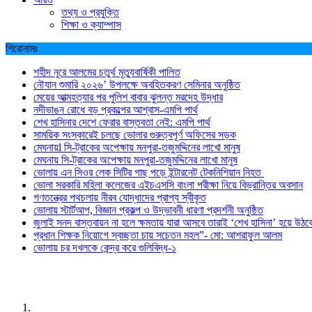
তথ্য ও প্রযুক্তি
শিক্ষা ও ক্যাম্পাস
শিরোনামঃ
শহীদ নূরে আলমের চতুর্থ মৃত্যুবার্ষিকী পালিত
নৌযান শুমারি ২০২৬’ উপলক্ষে অবহিতকরণ সেমিনার অনুষ্ঠিত
মেয়ের আত্মহত্যার পর পুলিশ বাবার ঝুলন্ত মরদেহ উদ্ধার
নদীভাঙন রোধে বড় প্রকল্পের আশ্বাস-এমপি পার্থ
শেখ হাসিনার দেশে ফেরার বাস্তবতা নেই: এমপি পার্থ
সাময়িক সংস্কারেই চলছে ভোলার গুরুত্বপূর্ণ অফিসের সড়ক
মেঘনায়l সি-ট্রাকের অপেক্ষায় মনপুরা-তজুমদ্দিনের লাখো মানুষ
মেঘনায় সি-ট্রাকের অপেক্ষায় মনপুরা-তজুমদ্দিনের লাখো মানুষ
ভোলায় এন সিওর লেক সিটির গাছ পড়ে ইন্টারনেট টেকনিশিয়ান নিহত
ভোলা সরকারি মহিলা কলেজের এইচএসসি বাংলা পরীক্ষা নিয়ে বিভ্রান্তির অবসান
গণতন্ত্রের পথচলায় নীরব যোদ্ধাদের প্রাপ্য স্বীকৃত
ভোলায় স্টার্টআপ, বিজ্ঞান প্রকল্প ও উদ্ভাবনী ধারণা প্রদর্শনী অনুষ্ঠিত
জুলাই সনদ বাস্তবায়ন না হলে ক্ষমতায় যারা আসবে তারাই ‘শেখ হাসিনা’ হয়ে উঠব
প্রধান শিক্ষক নিয়োগে স্বচ্ছতা চায় সচেতন মহল”- মো: আশরাফুল আলম
ভোলায় চর দখলকে কেন্দ্র করে গুলিবিদ্ধ-১