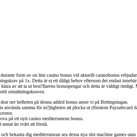
 durante form av on line casino bonus vid aktuellt casinobonus erbjud
tningskrav på 1x. Detta är ej ett dåligt behov eftersom det endast inneb
klara av att ta ut best?llarens bonuspengar och detta är väldigt rimligt
until omsättningskraven.
 drar ner helheten på denna added bonus anser vi på Bettingstugan.
 du använda samma för m?jligheten att plocka ut (förutom Paysafecard d
kronor.
prova på ett nytt casino mediterranean bonus.
annat än svårt att förstå.
och bekanta dig mediterranean sea dessa nya slot machine games utan att 