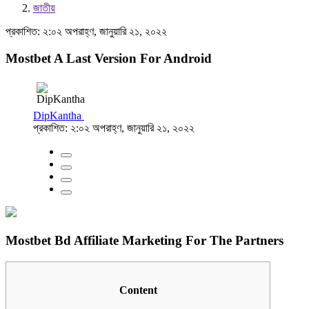
জাতীয়
প্রকাশিত: ২:০২ অপরাহ্ণ, জানুয়ারি ২১, ২০২২
Mostbet A Last Version For Android
DipKantha
প্রকাশিত: ২:০২ অপরাহ্ণ, জানুয়ারি ২১, ২০২২
Mostbet Bd Affiliate Marketing For The Partners
Content