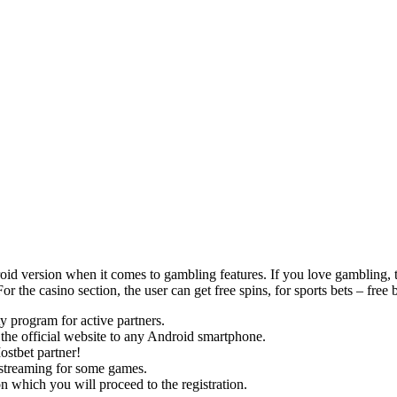
d version when it comes to gambling features. If you love gambling, t
he casino section, the user can get free spins, for sports bets – free b
y program for active partners.
the official website to any Android smartphone.
ostbet partner!
ve streaming for some games.
n which you will proceed to the registration.