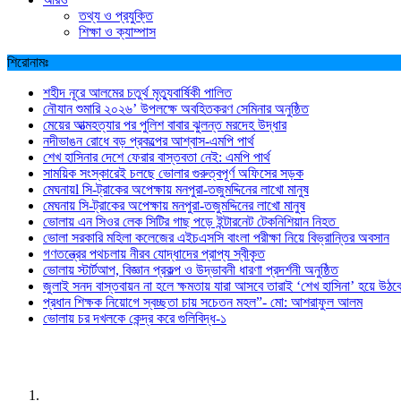
তথ্য ও প্রযুক্তি
শিক্ষা ও ক্যাম্পাস
শিরোনামঃ
শহীদ নূরে আলমের চতুর্থ মৃত্যুবার্ষিকী পালিত
নৌযান শুমারি ২০২৬’ উপলক্ষে অবহিতকরণ সেমিনার অনুষ্ঠিত
মেয়ের আত্মহত্যার পর পুলিশ বাবার ঝুলন্ত মরদেহ উদ্ধার
নদীভাঙন রোধে বড় প্রকল্পের আশ্বাস-এমপি পার্থ
শেখ হাসিনার দেশে ফেরার বাস্তবতা নেই: এমপি পার্থ
সাময়িক সংস্কারেই চলছে ভোলার গুরুত্বপূর্ণ অফিসের সড়ক
মেঘনায়l সি-ট্রাকের অপেক্ষায় মনপুরা-তজুমদ্দিনের লাখো মানুষ
মেঘনায় সি-ট্রাকের অপেক্ষায় মনপুরা-তজুমদ্দিনের লাখো মানুষ
ভোলায় এন সিওর লেক সিটির গাছ পড়ে ইন্টারনেট টেকনিশিয়ান নিহত
ভোলা সরকারি মহিলা কলেজের এইচএসসি বাংলা পরীক্ষা নিয়ে বিভ্রান্তির অবসান
গণতন্ত্রের পথচলায় নীরব যোদ্ধাদের প্রাপ্য স্বীকৃত
ভোলায় স্টার্টআপ, বিজ্ঞান প্রকল্প ও উদ্ভাবনী ধারণা প্রদর্শনী অনুষ্ঠিত
জুলাই সনদ বাস্তবায়ন না হলে ক্ষমতায় যারা আসবে তারাই ‘শেখ হাসিনা’ হয়ে উঠব
প্রধান শিক্ষক নিয়োগে স্বচ্ছতা চায় সচেতন মহল”- মো: আশরাফুল আলম
ভোলায় চর দখলকে কেন্দ্র করে গুলিবিদ্ধ-১