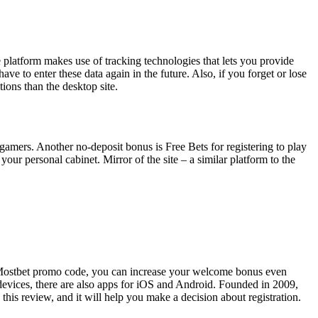
 platform makes use of tracking technologies that lets you provide
e to enter these data again in the future. Also, if you forget or lose
ions than the desktop site.
gamers. Another no-deposit bonus is Free Bets for registering to play
your personal cabinet. Mirror of the site – a similar platform to the
.
he Mostbet promo code, you can increase your welcome bonus even
 devices, there are also apps for iOS and Android. Founded in 2009,
his review, and it will help you make a decision about registration.