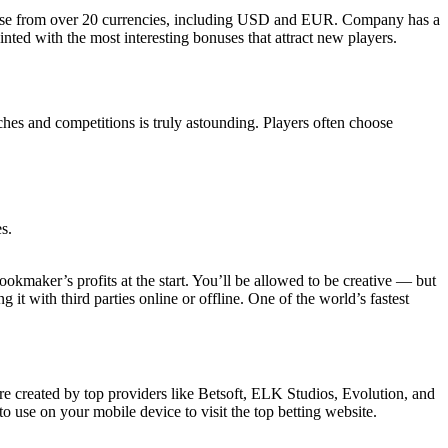
hoose from over 20 currencies, including USD and EUR. Company has a
nted with the most interesting bonuses that attract new players.
hes and competitions is truly astounding. Players often choose
s.
okmaker’s profits at the start. You’ll be allowed to be creative — but
g it with third parties online or offline. One of the world’s fastest
e created by top providers like Betsoft, ELK Studios, Evolution, and
o use on your mobile device to visit the top betting website.