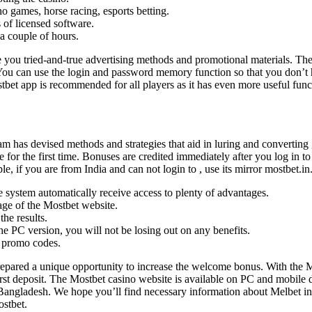
no games, horse racing, esports betting.
of licensed software.
 a couple of hours.
e you tried-and-true advertising methods and promotional materials. The
ou can use the login and password memory function so that you don’t hav
bet app is recommended for all players as it has even more useful funct
 has devised methods and strategies that aid in luring and converting 
 for the first time. Bonuses are credited immediately after you log in to 
 if you are from India and can not login to , use its mirror mostbet.in
 system automatically receive access to plenty of advantages.
age of the Mostbet website.
he results.
the PC version, you will not be losing out on any benefits.
t promo codes.
e prepared a unique opportunity to increase the welcome bonus. With t
irst deposit. The Mostbet casino website is available on PC and mobile
 Bangladesh. We hope you’ll find necessary information about Melbet in t
ostbet.