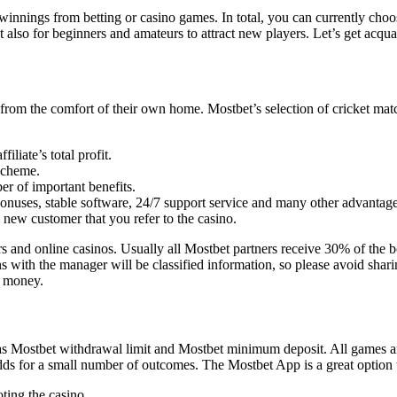
innings from betting or casino games. In total, you can currently c
 also for beginners and amateurs to attract new players. Let’s get acquai
from the comfort of their own home. Mostbet’s selection of cricket matc
liate’s total profit.
 scheme.
r of important benefits.
 bonuses, stable software, 24/7 support service and many other advantage
 new customer that you refer to the casino.
s and online casinos. Usually all Mostbet partners receive 30% of the bo
ns with the manager will be classified information, so please avoid sharin
g money.
 as Mostbet withdrawal limit and Mostbet minimum deposit. All games ar
 odds for a small number of outcomes. The Mostbet App is a great option t
ting the casino.