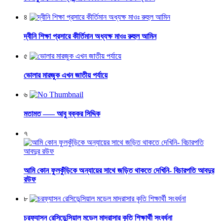
৪
দ্বীনি শিক্ষা প্রসারে কীর্তিমান অধ্যক্ষ মাওঃ রুহুল আমিন
৫
ভোলার মারজুক এখন জাতীয় পর্যায়ে
৬
মতামত —– আবু বক্কর সিদ্দিক
৭
আমি কোন ফুলকুঁড়িকে অন্যায়ের সাথে জড়িত থাকতে দেখিনি- বিচারপতি আবদুর
রউফ
৮
চরফ্যাসন রেসিডেন্সিয়াল মডেল মাদরাসার কৃতি শিক্ষার্থী সংবর্ধনা