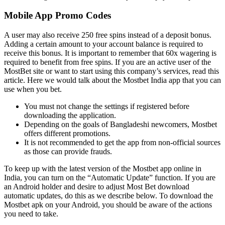
Mobile App Promo Codes
A user may also receive 250 free spins instead of a deposit bonus.
Adding a certain amount to your account balance is required to
receive this bonus. It is important to remember that 60x wagering is
required to benefit from free spins. If you are an active user of the
MostBet site or want to start using this company’s services, read this
article. Here we would talk about the Mostbet India app that you can
use when you bet.
You must not change the settings if registered before
downloading the application.
Depending on the goals of Bangladeshi newcomers, Mostbet
offers different promotions.
It is not recommended to get the app from non-official sources
as those can provide frauds.
To keep up with the latest version of the Mostbet app online in
India, you can turn on the “Automatic Update” function. If you are
an Android holder and desire to adjust Most Bet download
automatic updates, do this as we describe below. To download the
Mostbet apk on your Android, you should be aware of the actions
you need to take.