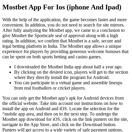
Mostbet App For Ios (iphone And Ipad)
With the help of the application, the game becomes faster and more
convenient. In addition, you do not need to search for site mirrors.
After fully analyzing the Mostbet app, we came to a conclusion to
give Mostbet the Sportscafe seal of approval along with a high
rating. In addition, we confirm that Mostbet is a safe, secure and
legal betting platform in India. The Mostbet app allows a unique
experience for players by providing generous welcome bonuses that
can be spent on both sports betting and casino games.
I downloaded the Mostbet India app about half a year ago.
By clicking on the desired icon, players will get to the section
where they directly install the program for Android.
You can participate in a virtual game and assemble lineups
from real footballers or cricket players.
You can only get the Mostbet app’s apk for Android devices from
the official website. Take into account our instructions on how to
install the app on Android and iOS. Locate the selection for the
“mobile app area, and then on to the next step. To undergo the
Mostbet app download for iOS, click on the link punters on the site,
navigate to the App Store, and click on the Download button.
Punters will get access to a wide variety of safe payment options.