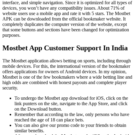
interface, and simple navigation. Since it is optimized for all types of
devices, you won’t have any compatibility issues. About 71% of
website users use a mobile app and rate it with 5 stars. The Mostbet
APK can be downloaded from the official bookmaker website. It
completely duplicates the computer version of the website, except
that some buttons and sections have been changed for optimization
purposes.
Mostbet App Customer Support In India
The Mostbet application allows betting on sports, including through
mobile devices. For this, the international version of the bookmaker
offers applications for owners of Android devices. In my opinion,
Mostbet is one of the few bookmakers where a wide betting line and
high odds are combined with honest payouts and complete player
security.
To undergo the Mostbet app download for iOS, click on the
link punters on the site, navigate to the App Store, and click
on the Download button.
Remember that according to the law, only persons who have
reached the age of 18 can place bets.
You can also give our promo code to your friends to obtain
similar benefits.