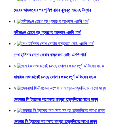
মেয়ের আত্মহত্যার পর পুলিশ বাবার ঝুলন্ত মরদেহ উদ্ধার
৪
নদীভাঙন রোধে বড় প্রকল্পের আশ্বাস-এমপি পার্থ
৫
শেখ হাসিনার দেশে ফেরার বাস্তবতা নেই: এমপি পার্থ
৬
সাময়িক সংস্কারেই চলছে ভোলার গুরুত্বপূর্ণ অফিসের সড়ক
৭
মেঘনায়l সি-ট্রাকের অপেক্ষায় মনপুরা-তজুমদ্দিনের লাখো মানুষ
৮
মেঘনায় সি-ট্রাকের অপেক্ষায় মনপুরা-তজুমদ্দিনের লাখো মানুষ