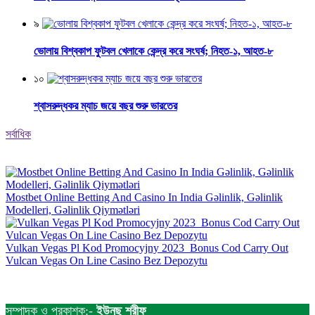
৯
ভোলায় বিশ্বকাপ ফুটবল খেলাকে কেন্দ্র করে সংঘর্ষ; নিহত-১, আহত-৮
১০
শ্বাসরুদ্ধকর ম্যাচ জয়ে বছর শুরু ভারতের
সর্বাধিক
Mostbet Online Betting And Casino In India Gəlinlik, Gəlinlik
Modelleri, Gəlinlik Qiymətləri
Vulkan Vegas Pl Kod Promocyjny 2023 ️ Bonus Cod Carry Out
Vulcan Vegas On Line Casino Bez Depozytu
সম্পাদক ও প্রকাশক:-
ইউনুছ শরীফ