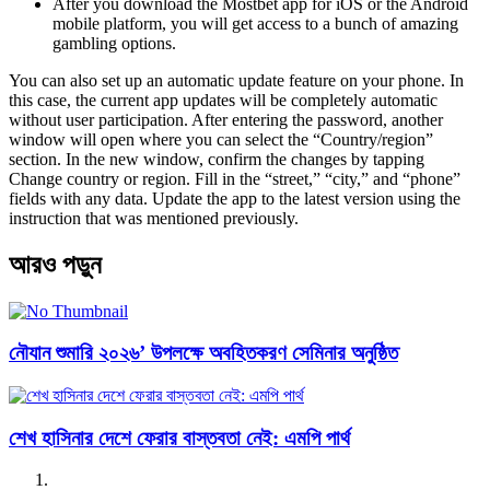
After you download the Mostbet app for iOS or the Android
mobile platform, you will get access to a bunch of amazing
gambling options.
You can also set up an automatic update feature on your phone. In
this case, the current app updates will be completely automatic
without user participation. After entering the password, another
window will open where you can select the “Country/region”
section. In the new window, confirm the changes by tapping
Change country or region. Fill in the “street,” “city,” and “phone”
fields with any data. Update the app to the latest version using the
instruction that was mentioned previously.
আরও পড়ুন
নৌযান শুমারি ২০২৬’ উপলক্ষে অবহিতকরণ সেমিনার অনুষ্ঠিত
শেখ হাসিনার দেশে ফেরার বাস্তবতা নেই: এমপি পার্থ