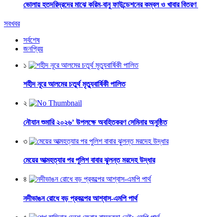
ভোলায় হতদরিদ্রদের মাঝে করিম-বানু ফাউন্ডেশনের কম্বল ও খাবার বিতরণ
সবখবর
সর্বশেষ
জনপ্রিয়
১
শহীদ নূরে আলমের চতুর্থ মৃত্যুবার্ষিকী পালিত
২
নৌযান শুমারি ২০২৬’ উপলক্ষে অবহিতকরণ সেমিনার অনুষ্ঠিত
৩
মেয়ের আত্মহত্যার পর পুলিশ বাবার ঝুলন্ত মরদেহ উদ্ধার
৪
নদীভাঙন রোধে বড় প্রকল্পের আশ্বাস-এমপি পার্থ