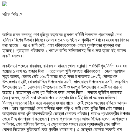
শরীফ মিজি //
জাতির জনক বঙ্গবন্ধু শেখ মুজিবুর রহমানের জন্মশত বার্ষিকী উপলক্ষে প্রধানমন্ত্রী শেখ
হাসিনার বিশেষ উপহার হিসেবে ভোলায় ৫২০ ভূমিহীন ও গৃহহীন পরিবারের মধ্যে ঘর বিতরন
করা হয়েছে। ঘর ও জমি নেই, এমন পরিবারগুলোকে এখানে পুনর্বাসনের ব্যবস্থা করা
হয়েছে। প্রত্যেক পরিবারকে ২ শতাংশ জমির মালিকানাসহ লিখে দেয়া হচ্ছে দুই কক্ষের
একটি বসতঘর।
একইসাথে পচ্ছেন রান্নাঘর, বাথরুম ও সামনে খোলা বারান্দা। প্রতিটি গৃহ নির্মাণ ব্যয় ধরা
হয়েছে ১ লাখ ৭১ হাজার টাকা। এতে দারুণ খুশি অসহায় পরিবারগুলো। জেলা প্রশাসন
সূত্র জানায়, জেলার মোট ৫২০টি ঘরের মধ্যে সদর উপজেলায় ১৮২টি, দৌলতখান
উপজেলায় ৪২টি, বোরহানউদ্দিন উপজেলায় ২৮টি, লালমোহন উপজেলায় ২০টি, তজুমদ্দিন
উপজেলায় ১৮টি, চরফ্যাশন উপজেলায় ৩০টি ও মনপুরা উপজেলায় ২০০টি ঘর বারদ্ধ
রয়েছে। ইতোমধ্যে এসব গৃহ নির্মাণের কাজ শেষের দিকে। সদরের ভূমিহীন জাহানারা
(৬৫) বলেন, স্বামী মারা যাওয়ার পরে ৫ সন্তান নিয়ে ঠাঁই ছিলো অন্যের জমিতে।
দিনমজুর সন্তনরা বিয়ে করে অন্যত্র সংসার পাতে। সেই থেকে অন্যের বাড়িতে আশ্রয়
নেন। তাই প্রধানমন্ত্রী শেখ হাসিনার পাকা বাড়ি ও জমি পেয়ে খুশির সীমা নেই আমার।
জাহানারার মতো খুশি বাকপ্রতিবন্ধী জোছনা বেগমের পরিবার। তারাও প্রধানমন্ত্রীর উপহার
পেয়ে উচ্ছ্বাস প্রকাশ করেছেন। জেলা প্রশাসক মাসুদ আলম ছিদ্দিক বলেন, আশ্রয়ণের
অধিকার, শেখ হাসিনার উপহার, এ স্লোগানকে সামনে রেখে প্রধানমন্ত্রী শেখ হাসিনা
ঘোষণা দিয়েছেন মুজিববর্ষে কেউ গৃহহীন থাকবে না। এ লক্ষ্যেই ভোলায় সরকারি খাস