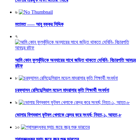
৬
মতামত —– আবু বক্কর সিদ্দিক
৭
আমি কোন ফুলকুঁড়িকে অন্যায়ের সাথে জড়িত থাকতে দেখিনি- বিচারপতি আবদুর
রউফ
৮
চরফ্যাসন রেসিডেন্সিয়াল মডেল মাদরাসার কৃতি শিক্ষার্থী সংবর্ধনা
৯
ভোলায় বিশ্বকাপ ফুটবল খেলাকে কেন্দ্র করে সংঘর্ষ; নিহত-১, আহত-৮
১০
শ্বাসরুদ্ধকর ম্যাচ জয়ে বছর শুরু ভারতের