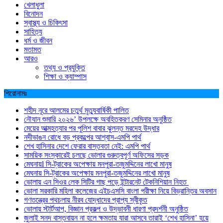
খেলাধুলা
বিনোদন
স্বাস্থ্য ও চিকিৎসা
সাহিত্য
ধর্ম ও জীবন
মতামত
আরও
তথ্য ও প্রযুক্তি
শিক্ষা ও ক্যাম্পাস
শিরোনামঃ
শহীদ নূরে আলমের চতুর্থ মৃত্যুবার্ষিকী পালিত
নৌযান শুমারি ২০২৬’ উপলক্ষে অবহিতকরণ সেমিনার অনুষ্ঠিত
মেয়ের আত্মহত্যার পর পুলিশ বাবার ঝুলন্ত মরদেহ উদ্ধার
নদীভাঙন রোধে বড় প্রকল্পের আশ্বাস-এমপি পার্থ
শেখ হাসিনার দেশে ফেরার বাস্তবতা নেই: এমপি পার্থ
সাময়িক সংস্কারেই চলছে ভোলার গুরুত্বপূর্ণ অফিসের সড়ক
মেঘনায়l সি-ট্রাকের অপেক্ষায় মনপুরা-তজুমদ্দিনের লাখো মানুষ
মেঘনায় সি-ট্রাকের অপেক্ষায় মনপুরা-তজুমদ্দিনের লাখো মানুষ
ভোলায় এন সিওর লেক সিটির গাছ পড়ে ইন্টারনেট টেকনিশিয়ান নিহত
ভোলা সরকারি মহিলা কলেজের এইচএসসি বাংলা পরীক্ষা নিয়ে বিভ্রান্তির অবসান
গণতন্ত্রের পথচলায় নীরব যোদ্ধাদের প্রাপ্য স্বীকৃত
ভোলায় স্টার্টআপ, বিজ্ঞান প্রকল্প ও উদ্ভাবনী ধারণা প্রদর্শনী অনুষ্ঠিত
জুলাই সনদ বাস্তবায়ন না হলে ক্ষমতায় যারা আসবে তারাই ‘শেখ হাসিনা’ হয়ে