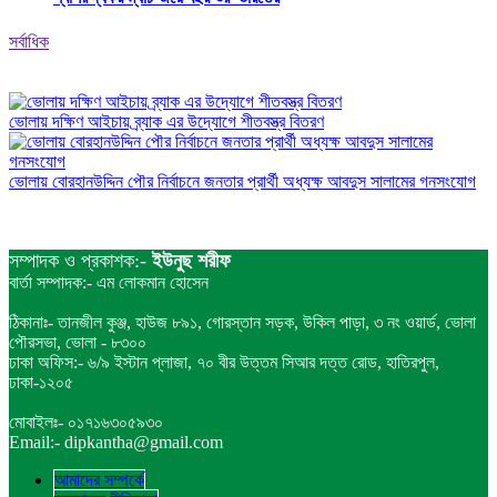
সর্বাধিক
ভোলায় দক্ষিণ আইচায় ব্র্যাক এর উদ্যোগে শীতবস্ত্র বিতরণ
ভোলায় বোরহানউদ্দিন পৌর নির্বাচনে জনতার প্রার্থী অধ্যক্ষ আবদুস সালামের গনসংযোগ
সম্পাদক ও প্রকাশক:-
ইউনুছ শরীফ
বার্তা সম্পাদক:- এম লোকমান হোসেন
ঠিকানাঃ- তানজীল কুঞ্জ, হাউজ ৮৯১, গোরস্তান সড়ক, উকিল পাড়া, ৩ নং ওয়ার্ড, ভোলা
পৌরসভা, ভোলা - ৮৩০০
ঢাকা অফিস:- ৬/৯ ইস্টান প্লাজা, ৭০ বীর উত্তম সিআর দত্ত রোড, হাতিরপুল,
ঢাকা-১২০৫
মোবাইলঃ- ০১৭১৬৩০৫৯৩০
Email:- dipkantha@gmail.com
আমাদের সম্পর্কে