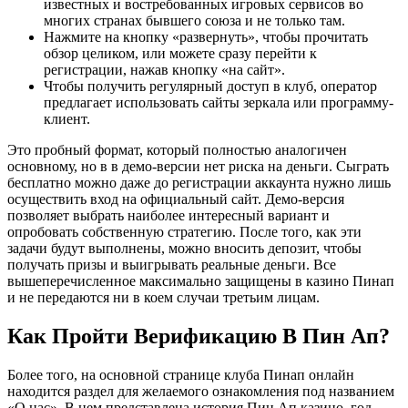
известных и востребованных игровых сервисов во
многих странах бывшего союза и не только там.
Нажмите на кнопку «развернуть», чтобы прочитать
обзор целиком, или можете сразу перейти к
регистрации, нажав кнопку «на сайт».
Чтобы получить регулярный доступ в клуб, оператор
предлагает использовать сайты зеркала или программу-
клиент.
Это пробный формат, который полностью аналогичен
основному, но в в демо-версии нет риска на деньги. Сыграть
бесплатно можно даже до регистрации аккаунта нужно лишь
осуществить вход на официальный сайт. Демо-версия
позволяет выбрать наиболее интересный вариант и
опробовать собственную стратегию. После того, как эти
задачи будут выполнены, можно вносить депозит, чтобы
получать призы и выигрывать реальные деньги. Все
вышеперечисленное максимально защищены в казино Пинап
и не передаются ни в коем случаи третьим лицам.
Как Пройти Верификацию В Пин Ап?
Более того, на основной странице клуба Пинап онлайн
находится раздел для желаемого ознакомления под названием
«О нас». В нем представлена история Пин Ап казино, год