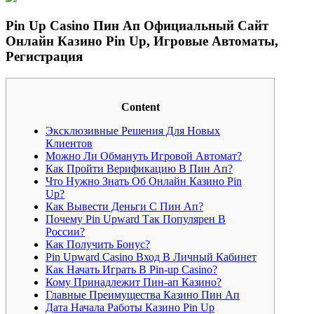
Pin Up Casino Пин Ап Официальный Сайт
Онлайн Казино Pin Up, Игровые Автоматы,
Регистрация
Content
Эксклюзивные Решения Для Новых
Клиентов
Можно Ли Обмануть Игровой Автомат?
Как Пройти Верификацию В Пин Ап?
Что Нужно Знать Об Онлайн Казино Pin
Up?
Как Вывести Деньги С Пин Ап?
Почему Pin Upward Так Популярен В
России?
Как Получить Бонус?
Pin Upward Casino Вход В Личный Кабинет
Как Начать Играть В Pin-up Casino?
Кому Принадлежит Пин-ап Казино?
Главные Преимущества Казино Пин Ап
Дата Начала Работы Казино Pin Up