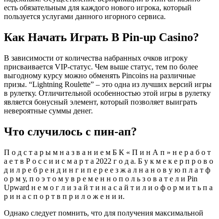
есть обязательным для каждого нового игрока, который
пользуется услугами данного игорного сервиса.
Как Начать Играть В Pin-up Casino?
В зависимости от количества набранных очков игроку
присваивается VIP-статус. Чем выше статус, тем по более
выгодному курсу можно обменять Pincoins на различные
призы. “Lightning Roulette” – это одна из лучших версий игры
в рулетку. Отличительной особенностью этой игры в рулетку
является бонусный элемент, который позволяет выиграть
невероятные суммы денег.
Что случилось с пин-ап?
П о д с т а р ы м н а з в а н и е м Б К « П и н А п » н е р а б о т
а е т в Р о с с и и с м а р т а 2022 г о д а. Б у к м е к е р п р о в о
д и л р е б р е н д и н г и п е р е е з ж а л н а н о в у ю п л а т ф
о р м у, п о э т о м у в р е м е н н о п о л ь з о в а т е л и Pin
Upward н е м о г л и з а й т и н а с а й т и л и о ф о р м и т ь п а
р и н а с п о р т в п р и л о ж е н и и.
Однако следует помнить, что для получения максимальной