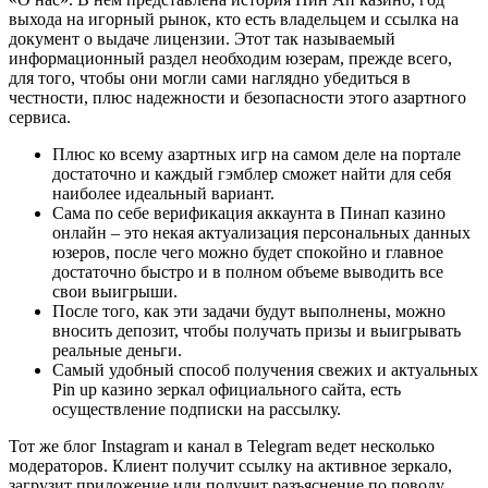
выхода на игорный рынок, кто есть владельцем и ссылка на
документ о выдаче лицензии. Этот так называемый
информационный раздел необходим юзерам, прежде всего,
для того, чтобы они могли сами наглядно убедиться в
честности, плюс надежности и безопасности этого азартного
сервиса.
Плюс ко всему азартных игр на самом деле на портале
достаточно и каждый гэмблер сможет найти для себя
наиболее идеальный вариант.
Сама по себе верификация аккаунта в Пинап казино
онлайн – это некая актуализация персональных данных
юзеров, после чего можно будет спокойно и главное
достаточно быстро и в полном объеме выводить все
свои выигрыши.
После того, как эти задачи будут выполнены, можно
вносить депозит, чтобы получать призы и выигрывать
реальные деньги.
Самый удобный способ получения свежих и актуальных
Pin up казино зеркал официального сайта, есть
осуществление подписки на рассылку.
Тот же блог Instagram и канал в Telegram ведет несколько
модераторов. Клиент получит ссылку на активное зеркало,
загрузит приложение или получит разъяснение по поводу