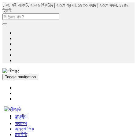
ঢাকা, ৭ই আগস্ট, ২০২৬ খ্রিস্টাব্দ | ২৩শে শ্রাবণ, ১৪৩৩ বঙ্গাব্দ | ২৩শে সফর, ১৪৪৮
হিজরি
Toggle navigation
মুল পাতা
জাতীয়
সারাদেশ
আন্তর্জাতিক
রাজনীতি