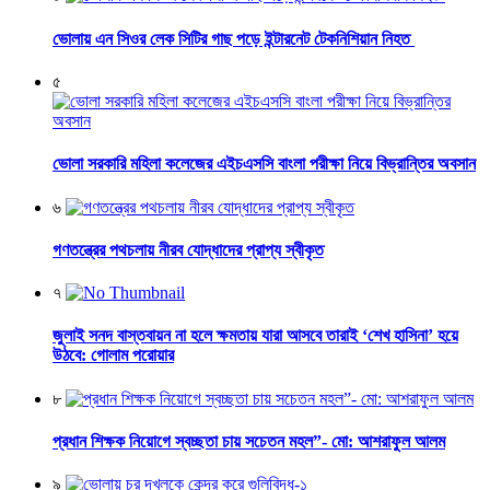
ভোলায় এন সিওর লেক সিটির গাছ পড়ে ইন্টারনেট টেকনিশিয়ান নিহত
৫
ভোলা সরকারি মহিলা কলেজের এইচএসসি বাংলা পরীক্ষা নিয়ে বিভ্রান্তির অবসান
৬
গণতন্ত্রের পথচলায় নীরব যোদ্ধাদের প্রাপ্য স্বীকৃত
৭
জুলাই সনদ বাস্তবায়ন না হলে ক্ষমতায় যারা আসবে তারাই ‘শেখ হাসিনা’ হয়ে
উঠবে: গোলাম পরোয়ার
৮
প্রধান শিক্ষক নিয়োগে স্বচ্ছতা চায় সচেতন মহল”- মো: আশরাফুল আলম
৯