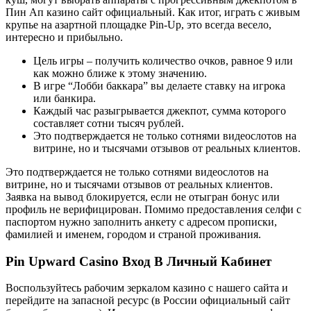
Пин Ап казино сайт официальный. Как итог, играть с живым
крупье на азартной площадке Pin-Up, это всегда весело,
интересно и прибыльно.
Цель игры – получить количество очков, равное 9 или
как можно ближе к этому значению.
В игре “Лобби баккара” вы делаете ставку на игрока
или банкира.
Каждый час разыгрывается джекпот, сумма которого
составляет сотни тысяч рублей.
Это подтверждается не только сотнями видеослотов на
витрине, но и тысячами отзывов от реальных клиентов.
Это подтверждается не только сотнями видеослотов на
витрине, но и тысячами отзывов от реальных клиентов.
Заявка на вывод блокируется, если не отыгран бонус или
профиль не верифицирован. Помимо предоставления селфи с
паспортом нужно заполнить анкету с адресом прописки,
фамилией и именем, городом и страной проживания.
Pin Upward Casino Вход В Личный Кабинет
Воспользуйтесь рабочим зеркалом казино с нашего сайта и
перейдите на запасной ресурс (в России официальный сайт