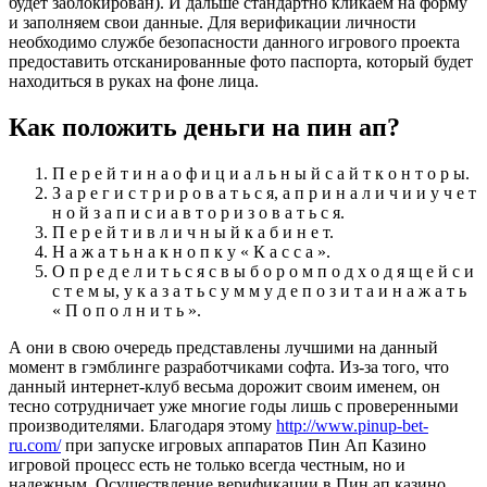
будет заблокирован). И дальше стандартно кликаем на форму
и заполняем свои данные. Для верификации личности
необходимо службе безопасности данного игрового проекта
предоставить отсканированные фото паспорта, который будет
находиться в руках на фоне лица.
Как положить деньги на пин ап?
П е р е й т и н а о ф и ц и а л ь н ы й с а й т к о н т о р ы.
З а р е г и с т р и р о в а т ь с я, а п р и н а л и ч и и у ч е т
н о й з а п и с и а в т о р и з о в а т ь с я.
П е р е й т и в л и ч н ы й к а б и н е т.
Н а ж а т ь н а к н о п к у « К а с с а ».
О п р е д е л и т ь с я с в ы б о р о м п о д х о д я щ е й с и
с т е м ы, у к а з а т ь с у м м у д е п о з и т а и н а ж а т ь
« П о п о л н и т ь ».
А они в свою очередь представлены лучшими на данный
момент в гэмблинге разработчиками софта. Из-за того, что
данный интернет-клуб весьма дорожит своим именем, он
тесно сотрудничает уже многие годы лишь с проверенными
производителями. Благодаря этому
http://www.pinup-bet-
ru.com/
при запуске игровых аппаратов Пин Ап Казино
игровой процесс есть не только всегда честным, но и
надежным. Осуществление верификации в Пин ап казино