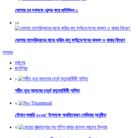
ভোলায় চর দখলকে কেন্দ্র করে গুলিবিদ্ধ-১
১০
ভোলায় হতদরিদ্রদের মাঝে করিম-বানু ফাউন্ডেশনের কম্বল ও খাবার বিতরণ
সবখবর
সর্বশেষ
জনপ্রিয়
১
শহীদ নূরে আলমের চতুর্থ মৃত্যুবার্ষিকী পালিত
২
নৌযান শুমারি ২০২৬’ উপলক্ষে অবহিতকরণ সেমিনার অনুষ্ঠিত
৩