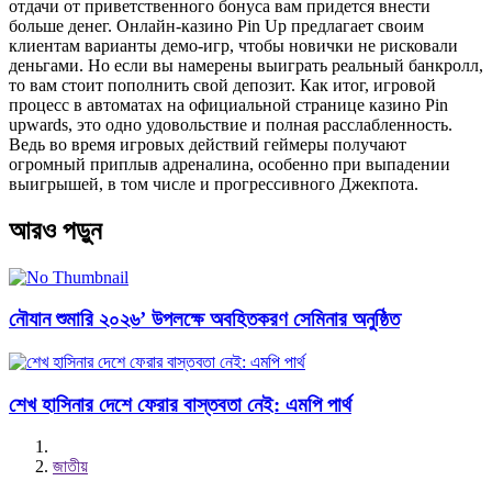
отдачи от приветственного бонуса вам придется внести
больше денег. Онлайн-казино Pin Up предлагает своим
клиентам варианты демо-игр, чтобы новички не рисковали
деньгами. Но если вы намерены выиграть реальный банкролл,
то вам стоит пополнить свой депозит. Как итог, игровой
процесс в автоматах на официальной странице казино Pin
upwards, это одно удовольствие и полная расслабленность.
Ведь во время игровых действий геймеры получают
огромный приплыв адреналина, особенно при выпадении
выигрышей, в том числе и прогрессивного Джекпота.
আরও পড়ুন
নৌযান শুমারি ২০২৬’ উপলক্ষে অবহিতকরণ সেমিনার অনুষ্ঠিত
শেখ হাসিনার দেশে ফেরার বাস্তবতা নেই: এমপি পার্থ
জাতীয়