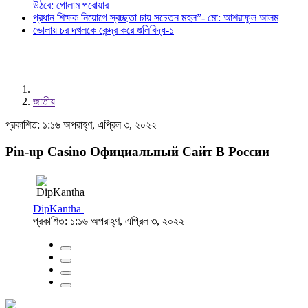
উঠবে: গোলাম পরোয়ার
প্রধান শিক্ষক নিয়োগে স্বচ্ছতা চায় সচেতন মহল”- মো: আশরাফুল আলম
ভোলায় চর দখলকে কেন্দ্র করে গুলিবিদ্ধ-১
জাতীয়
প্রকাশিত: ১:১৬ অপরাহ্ণ, এপ্রিল ৩, ২০২২
Pin-up Casino Официальный Сайт В России
DipKantha
প্রকাশিত: ১:১৬ অপরাহ্ণ, এপ্রিল ৩, ২০২২