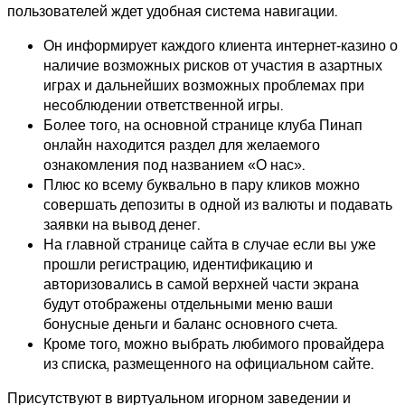
пользователей ждет удобная система навигации.
Он информирует каждого клиента интернет-казино о
наличие возможных рисков от участия в азартных
играх и дальнейших возможных проблемах при
несоблюдении ответственной игры.
Более того, на основной странице клуба Пинап
онлайн находится раздел для желаемого
ознакомления под названием «О нас».
Плюс ко всему буквально в пару кликов можно
совершать депозиты в одной из валюты и подавать
заявки на вывод денег.
На главной странице сайта в случае если вы уже
прошли регистрацию, идентификацию и
авторизовались в самой верхней части экрана
будут отображены отдельными меню ваши
бонусные деньги и баланс основного счета.
Кроме того, можно выбрать любимого провайдера
из списка, размещенного на официальном сайте.
Присутствуют в виртуальном игорном заведении и