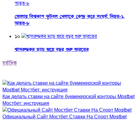
ভোলায় বিশ্বকাপ ফুটবল খেলাকে কেন্দ্র করে সংঘর্ষ; নিহত-১,
আহত-৮
১০
শ্বাসরুদ্ধকর ম্যাচ জয়ে বছর শুরু ভারতের
সর্বাধিক
Как делать ставки на сайте букмекерской конторы Mostbet
Мостбет: инструкция
Официальный Сайт Мостбет Ставки На Спорт Mostbet