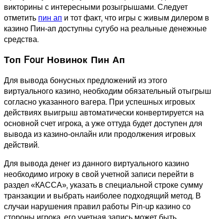
викторины с интересными розыгрышами. Следует
отметить
пин ап
и тот факт, что игры с живым дилером в
казино Пин-ап доступны сугубо на реальные денежные
средства.
Топ Four Новинок Пин Ап
Для вывода бонусных предложений из этого
виртуального казино, необходим обязательный отыгрыш
согласно указанного вагера. При успешных игровых
действиях выигрыш автоматически конвертируется на
основной счет игрока, а уже оттуда будет доступен для
вывода из казино-онлайн или продолжения игровых
действий.
Для вывода денег из данного виртуального казино
необходимо игроку в свой учетной записи перейти в
раздел «КАССА», указать в специальной строке сумму
транзакции и выбрать наиболее подходящий метод. В
случаи нарушения правил работы Pin-up казино со
стороны игрока, его учетная запись может быть