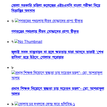
ভোলা সরকারি মহিলা কলেজের এইচএসসি বাংলা পরীক্ষা নিয়ে
বিভ্রান্তির অবসান
৬
গণতন্ত্রের পথচলায় নীরব যোদ্ধাদের প্রাপ্য স্বীকৃত
৭
জুলাই সনদ বাস্তবায়ন না হলে ক্ষমতায় যারা আসবে তারাই ‘শেখ
হাসিনা’ হয়ে উঠবে: গোলাম পরোয়ার
৮
প্রধান শিক্ষক নিয়োগে স্বচ্ছতা চায় সচেতন মহল”- মো: আশরাফুল
আলম
৯