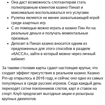
Она даст возможность слотхантерам стать
полноправным клиентом казино Пинап и
максимально воспользоваться его услугами.
Рулетка является не менее захватывающей игрой
среди азартных игр.
С их помощью можно играть в казино Пин Ап на
реальные деньги и получать моментальные
призовые.
Депозит в Пинап казино вносится одним из
предложенных для этого способов в разделе
«КАССА», зайти в который можно через личный
кабинет.
За такими столами карты сдают настоящие крупье, что
создает эффект присутствия в реальном казино. Казино
Pin-up открылось в 2016 году, и сейчас оно одно из самых
популярных в среде русских игроков. Сюда каждый день
переходят сотни поклонников слотов, карт и ставок на
спорт. Клуб предлагает выгодные акции и розыгрыш
крупных джекпотов.