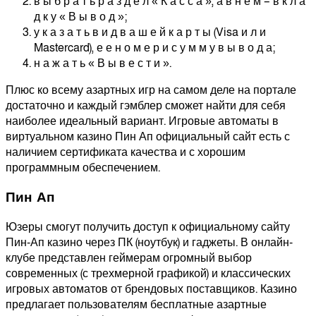
в ы б р а т ь р а з д е л « К а с с а », а в н е м – в к л а
д к у « В ы в о д »;
у к а з а т ь в и д в а ш е й к а р т ы (Visa и л и
Mastercard), е е н о м е р и с у м м у в ы в о д а;
н а ж а т ь « В ы в е с т и ».
Плюс ко всему азартных игр на самом деле на портале
достаточно и каждый гэмблер сможет найти для себя
наиболее идеальный вариант. Игровые автоматы в
виртуальном казино Пин Ап официальный сайт есть с
наличием сертификата качества и с хорошим
программным обеспечением.
Пин Ап
Юзеры смогут получить доступ к официальному сайту
Пин-Ап казино через ПК (ноутбук) и гаджеты. В онлайн-
клубе представлен геймерам огромный выбор
современных (с трехмерной графикой) и классических
игровых автоматов от брендовых поставщиков. Казино
предлагает пользователям бесплатные азартные