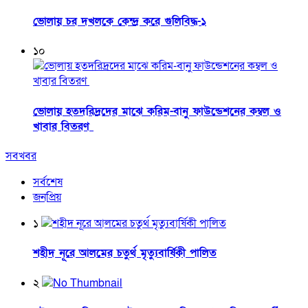
ভোলায় চর দখলকে কেন্দ্র করে গুলিবিদ্ধ-১
১০
ভোলায় হতদরিদ্রদের মাঝে করিম-বানু ফাউন্ডেশনের কম্বল ও
খাবার বিতরণ
সবখবর
সর্বশেষ
জনপ্রিয়
১
শহীদ নূরে আলমের চতুর্থ মৃত্যুবার্ষিকী পালিত
২