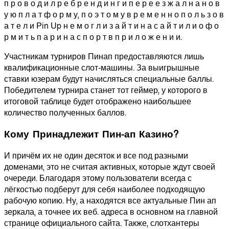
п р о в о д и л р е б р е н д и н г и п е р е е з ж а л н а н о в
у ю п л а т ф о р м у, п о э т о м у в р е м е н н о п о л ь з о в
а т е л и Pin Up н е м о г л и з а й т и н а с а й т и л и о ф о
р м и т ь п а р и н а с п о р т в п р и л о ж е н и и.
Участникам турниров Пинап предоставляются лишь
квалификационные слот-машины. За выигрышные
ставки юзерам будут начисляться специальные баллы.
Победителем турнира станет тот геймер, у которого в
итоговой таблице будет отображено наибольшее
количество полученных баллов.
Кому Принадлежит Пин-ап Казино?
И причём их не один десяток и все под разными
доменами, это не считая активных, которые ждут своей
очереди. Благодаря этому пользователи всегда с
лёгкостью подберут для себя наиболее подходящую
рабочую копию. Ну, а находятся все актуальные Пин ап
зеркала, а точнее их веб. адреса в основном на главной
странице официального сайта. Также, слотхантеры