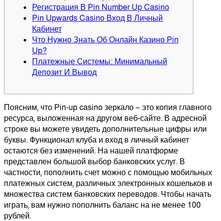
Регистрация В Pin Number Up Casino
Pin Upwards Casino Вход В Личный
Кабинет
Что Нужно Знать Об Онлайн Казино Pin
Up?
Платежные Системы: Минимальный
Депозит И Вывод
Поясним, что Pin-up casino зеркало – это копия главного
ресурса, выложенная на другом веб-сайте. В адресной
строке вы можете увидеть дополнительные цифры или
буквы. Функционал клуба и вход в личный кабинет
остаются без изменений. На нашей платформе
представлен большой выбор банковских услуг. В
частности, пополнить счет можно с помощью мобильных
платежных систем, различных электронных кошельков и
множества систем банковских переводов. Чтобы начать
играть, вам нужно пополнить баланс на не менее 100
рублей.