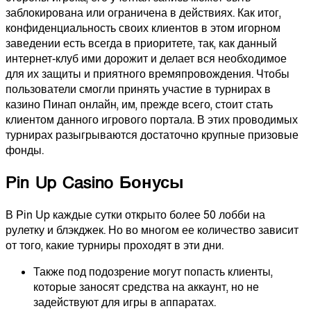
заблокирована или ограничена в действиях. Как итог,
конфиденциальность своих клиентов в этом игорном
заведении есть всегда в приоритете, так, как данный
интернет-клуб ими дорожит и делает вся необходимое
для их защиты и приятного времяпровождения. Чтобы
пользователи смогли принять участие в турнирах в
казино Пинап онлайн, им, прежде всего, стоит стать
клиентом данного игрового портала. В этих проводимых
турнирах разыгрываются достаточно крупные призовые
фонды.
Pin Up Casino Бонусы
В Pin Up каждые сутки открыто более 50 лобби на
рулетку и блэкджек. Но во многом ее количество зависит
от того, какие турниры проходят в эти дни.
Также под подозрение могут попасть клиенты,
которые заносят средства на аккаунт, но не
задействуют для игры в аппаратах.