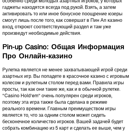
особенно среди молодых азартных игроков, у которых
гаджеты находятся всегда под рукой. Взять, а затем
активировать то или иное бонусное поощрение юзеры
смогут лишь после того, как совершат в Пин Ап казино
вход, откроют соответствующий раздел и там уже
произведут необходимые действия.
Pin-up Casino: Общая Информация
Про Онлайн-казино
Рулетка является не менее захватывающей игрой среди
азартных игр. Вы попадете в красочное казино с игровым
колесом и рулетным столом перед вами. Правила игры
просты, так как они такие же, как и в обычной рулетке.
“Casino Hold’em” очень популярен среди игроков,
поэтому эта игра также была сделана в режиме
реального времени. Главным преимуществом игры
является то, что за одним столом может сидеть
бесконечное количество игроков. Вашей задачей будет
собрать комбинацию из 5 карт и сделать ее выше, чем у