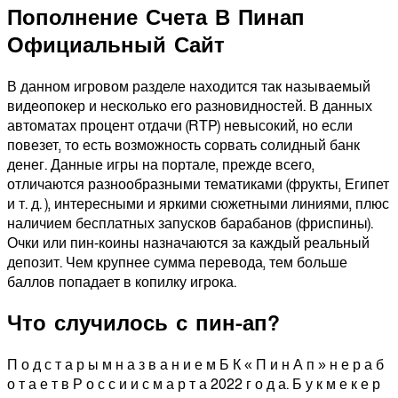
Пополнение Счета В Пинап
Официальный Сайт
В данном игровом разделе находится так называемый
видеопокер и несколько его разновидностей. В данных
автоматах процент отдачи (RTP) невысокий, но если
повезет, то есть возможность сорвать солидный банк
денег. Данные игры на портале, прежде всего,
отличаются разнообразными тематиками (фрукты, Египет
и т. д. ), интересными и яркими сюжетными линиями, плюс
наличием бесплатных запусков барабанов (фриспины).
Очки или пин-коины назначаются за каждый реальный
депозит. Чем крупнее сумма перевода, тем больше
баллов попадает в копилку игрока.
Что случилось с пин-ап?
П о д с т а р ы м н а з в а н и е м Б К « П и н А п » н е р а б
о т а е т в Р о с с и и с м а р т а 2022 г о д а. Б у к м е к е р