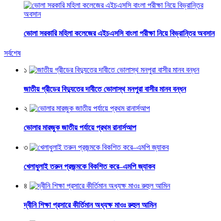
ভোলা সরকারি মহিলা কলেজের এইচএসসি বাংলা পরীক্ষা নিয়ে বিভ্রান্তির অবসান
সর্বশেষ
১
জাতীয় গ্রীডের বিদ্যুতের দাবীতে ভোলাস্থ মনপুরা বাসীর মানব বন্ধন
২
ভোলার মারজুক জাতীয় পর্যায়ে প্রথম রানার্সআপ
৩
খেলাধুলাই তরুন প্রজন্মকে বিকশিত করে–এমপি জ্যাকব
৪
দ্বীনি শিক্ষা প্রসারে কীর্তিমান অধ্যক্ষ মাওঃ রুহুল আমিন