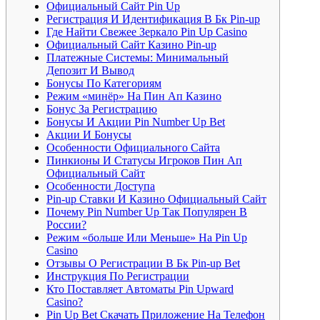
Официальный Сайт Pin Up
Регистрация И Идентификация В Бк Pin-up
Где Найти Свежее Зеркало Pin Up Casino
Официальный Сайт Казино Pin-up
Платежные Системы: Минимальный
Депозит И Вывод
Бонусы По Категориям
Режим «минёр» На Пин Ап Казино
Бонус За Регистрацию
Бонусы И Акции Pin Number Up Bet
Акции И Бонусы
Особенности Официального Сайта
Пинкионы И Статусы Игроков Пин Ап
Официальный Сайт
Особенности Доступа
Pin-up Ставки И Казино Официальный Сайт
Почему Pin Number Up Так Популярен В
России?
Режим «больше Или Меньше» На Pin Up
Casino
Отзывы О Регистрации В Бк Pin-up Bet
Инструкция По Регистрации
Кто Поставляет Автоматы Pin Upward
Casino?
Pin Up Bet Скачать Приложение На Телефон