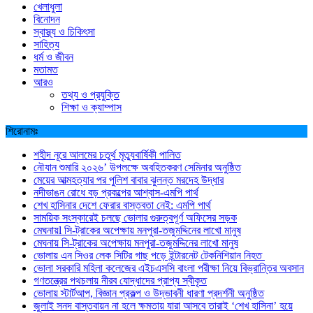
খেলাধুলা
বিনোদন
স্বাস্থ্য ও চিকিৎসা
সাহিত্য
ধর্ম ও জীবন
মতামত
আরও
তথ্য ও প্রযুক্তি
শিক্ষা ও ক্যাম্পাস
শিরোনামঃ
শহীদ নূরে আলমের চতুর্থ মৃত্যুবার্ষিকী পালিত
নৌযান শুমারি ২০২৬’ উপলক্ষে অবহিতকরণ সেমিনার অনুষ্ঠিত
মেয়ের আত্মহত্যার পর পুলিশ বাবার ঝুলন্ত মরদেহ উদ্ধার
নদীভাঙন রোধে বড় প্রকল্পের আশ্বাস-এমপি পার্থ
শেখ হাসিনার দেশে ফেরার বাস্তবতা নেই: এমপি পার্থ
সাময়িক সংস্কারেই চলছে ভোলার গুরুত্বপূর্ণ অফিসের সড়ক
মেঘনায়l সি-ট্রাকের অপেক্ষায় মনপুরা-তজুমদ্দিনের লাখো মানুষ
মেঘনায় সি-ট্রাকের অপেক্ষায় মনপুরা-তজুমদ্দিনের লাখো মানুষ
ভোলায় এন সিওর লেক সিটির গাছ পড়ে ইন্টারনেট টেকনিশিয়ান নিহত
ভোলা সরকারি মহিলা কলেজের এইচএসসি বাংলা পরীক্ষা নিয়ে বিভ্রান্তির অবসান
গণতন্ত্রের পথচলায় নীরব যোদ্ধাদের প্রাপ্য স্বীকৃত
ভোলায় স্টার্টআপ, বিজ্ঞান প্রকল্প ও উদ্ভাবনী ধারণা প্রদর্শনী অনুষ্ঠিত
জুলাই সনদ বাস্তবায়ন না হলে ক্ষমতায় যারা আসবে তারাই ‘শেখ হাসিনা’ হয়ে