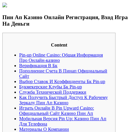
Пин Ап Казино Онлайн Регистрация, Вход Игра
На Деньги
Content
Pin-up Online Casino: Общая Информация
Про Онлайн-казино
Верификация В Бк
Пополнение Счета В Пинап Официальный
Сайт
Выбор Ставок И Коэффициенты Бк Pin-up
Букмекерские Клубы Бк Pin-up
Служба Технической Поддержки
Как Получить Быстрый Доступ К Рабочему
Зеркалу Пин Ап Казино
Играть Онлайн В Pin Upward Casino:
Официальный Сайт Казино Пин Ап
Мобильная Версия Pin Up: Казино Пин Ап
Для Телефона
Материалы О Компании