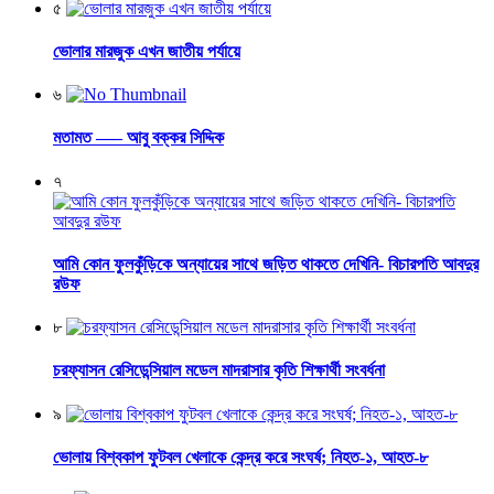
৫
ভোলার মারজুক এখন জাতীয় পর্যায়ে
৬
মতামত —– আবু বক্কর সিদ্দিক
৭
আমি কোন ফুলকুঁড়িকে অন্যায়ের সাথে জড়িত থাকতে দেখিনি- বিচারপতি আবদুর
রউফ
৮
চরফ্যাসন রেসিডেন্সিয়াল মডেল মাদরাসার কৃতি শিক্ষার্থী সংবর্ধনা
৯
ভোলায় বিশ্বকাপ ফুটবল খেলাকে কেন্দ্র করে সংঘর্ষ; নিহত-১, আহত-৮