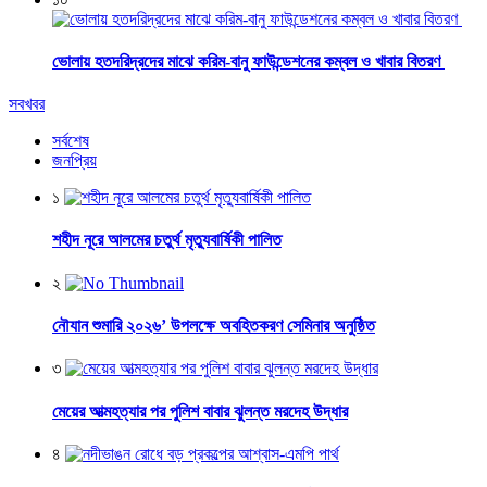
ভোলায় হতদরিদ্রদের মাঝে করিম-বানু ফাউন্ডেশনের কম্বল ও খাবার বিতরণ
সবখবর
সর্বশেষ
জনপ্রিয়
১
শহীদ নূরে আলমের চতুর্থ মৃত্যুবার্ষিকী পালিত
২
নৌযান শুমারি ২০২৬’ উপলক্ষে অবহিতকরণ সেমিনার অনুষ্ঠিত
৩
মেয়ের আত্মহত্যার পর পুলিশ বাবার ঝুলন্ত মরদেহ উদ্ধার
৪