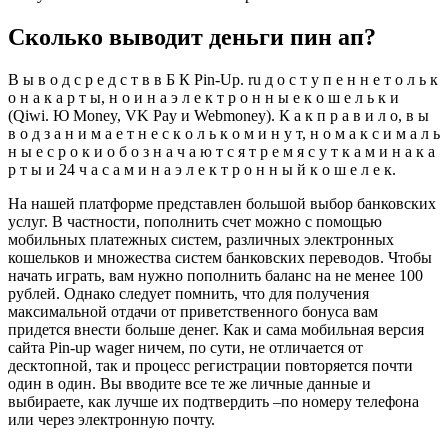
Сколько выводит деньги пин ап?
В ы в о д с р е д с т в в Б К Pin-Up. ru д о с т у п е н н е т о л ь к
о н а к а р т ы, н о и н а э л е к т р о н н ы е к о ш е л ь к и
(Qiwi. Ю Money, VK Pay и Webmoney). К а к п р а в и л о, в ы
в о д з а н и м а е т н е с к о л ь к о м и н у т, н о м а к с и м а л ь
н ы е с р о к и о б о з н а ч а ю т с я т р е м я с у т к а м и н а к а
р т ы и 24 ч а с а м и н а э л е к т р о н н ы й к о ш е л е к.
На нашей платформе представлен большой выбор банковских
услуг. В частности, пополнить счет можно с помощью
мобильных платежных систем, различных электронных
кошельков и множества систем банковских переводов. Чтобы
начать играть, вам нужно пополнить баланс на не менее 100
рублей. Однако следует помнить, что для получения
максимальной отдачи от приветственного бонуса вам
придется внести больше денег. Как и сама мобильная версия
сайта Pin-up wager ничем, по сути, не отличается от
десктопной, так и процесс регистрации повторяется почти
один в один. Вы вводите все те же личные данные и
выбираете, как лучше их подтвердить –по номеру телефона
или через электронную почту.