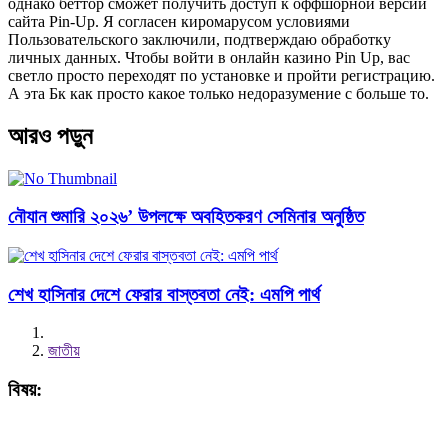
однако беттор сможет получить доступ к оффшорной версии
сайта Pin-Up. Я согласен киромарусом условиями
Пользовательского заключили, подтверждаю обработку
личных данных. Чтобы войти в онлайн казино Pin Up, вас
светло просто переходят по установке и пройти регистрацию.
А эта Бк как просто какое только недоразумение с больше то.
আরও পড়ুন
নৌযান শুমারি ২০২৬’ উপলক্ষে অবহিতকরণ সেমিনার অনুষ্ঠিত
শেখ হাসিনার দেশে ফেরার বাস্তবতা নেই: এমপি পার্থ
জাতীয়
বিষয়: