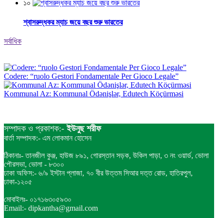
১০
শ্বাসরুদ্ধকর ম্যাচ জয়ে বছর শুরু ভারতের
সর্বাধিক
Codere: “ruolo Gestori Fondamentale Per Gioco Legale”
Kommunal Az: Kommunal Ödənişlər, Edutech Köçürməsi
সম্পাদক ও প্রকাশক:-
ইউনুছ শরীফ
বার্তা সম্পাদক:- এম লোকমান হোসেন
ঠিকানাঃ- তানজীল কুঞ্জ, হাউজ ৮৯১, গোরস্তান সড়ক, উকিল পাড়া, ৩ নং ওয়ার্ড, ভোলা
পৌরসভা, ভোলা - ৮৩০০
ঢাকা অফিস:- ৬/৯ ইস্টান প্লাজা, ৭০ বীর উত্তম সিআর দত্ত রোড, হাতিরপুল,
ঢাকা-১২০৫
মোবাইলঃ- ০১৭১৬৩০৫৯৩০
Email:- dipkantha@gmail.com