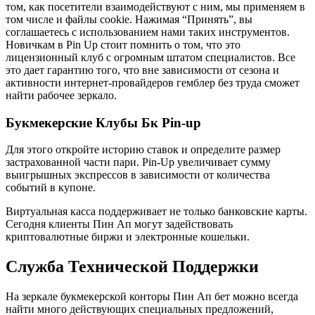
том, как посетители взаимодействуют с ним, мы применяем в
том числе и файлы cookie. Нажимая “Принять”, вы
соглашаетесь с использованием нами таких инструментов.
Новичкам в Pin Up стоит помнить о том, что это
лицензионный клуб с огромным штатом специалистов. Все
это дает гарантию того, что вне зависимости от сезона и
активности интернет-провайдеров гемблер без труда сможет
найти рабочее зеркало.
Букмекерские Клубы Бк Pin-up
Для этого откройте историю ставок и определите размер
застрахованной части пари. Pin-Up увеличивает сумму
выигрышных экспрессов в зависимости от количества
событий в купоне.
Виртуальная касса поддерживает не только банковские карты.
Сегодня клиенты Пин Ап могут задействовать
криптовалютные биржи и электронные кошельки.
Служба Технической Поддержки
На зеркале букмекерской конторы Пин Ап бет можно всегда
найти много действующих специальных предложений,