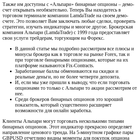
Также им доступны с «Альпари» бинарные опционы – демо-
счет открывать необязательно. Теперь Вы находитесь в
торговом терминале компании LamdaTrade на своем демо-
счете. Это позволяет Вам заключать любые сделки, проверять
стратегии, изучать индикаторы и многое другое. Брокерская
компания Альпари (LamdaTrade) с 1999 года предоставляет
свои услуги трейдерам, торгующим на Форекс.
В данной статье мы подробно рассмотрим все плюсы и
минусы брокера как в торговле на рынке Forex, так и
при торговле бинарными опционами, которые на их
платформе называются Fix-Contracts.
Заработанные баллы обмениваются на скидки и
реальные деньги, но не более четверти депозита.
И, если мы уже пришли к выводу, что если торговать
опционами то только с Альпари то акции рассмотрим от
нее.
Среди брокеров бинарных опционов это хороший
показатель, который существенно расширяет
возможности для онлайн заработка.
Клиенты Альпари могут торговать несколькими типами
бинарных опционов. Этот индикатор прекрасно определяет
направление ценового тренда. На 5-минутном графике пары
GBPUSD отчетливо видны моменты для покупок опциона