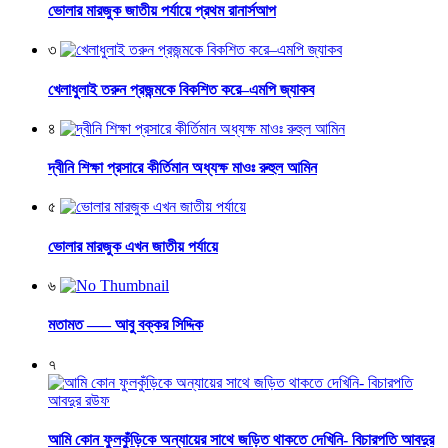
ভোলার মারজুক জাতীয় পর্যায়ে প্রথম রানার্সআপ
৩
খেলাধুলাই তরুন প্রজন্মকে বিকশিত করে–এমপি জ্যাকব
৪
দ্বীনি শিক্ষা প্রসারে কীর্তিমান অধ্যক্ষ মাওঃ রুহুল আমিন
৫
ভোলার মারজুক এখন জাতীয় পর্যায়ে
৬
মতামত —– আবু বক্কর সিদ্দিক
৭
আমি কোন ফুলকুঁড়িকে অন্যায়ের সাথে জড়িত থাকতে দেখিনি- বিচারপতি আবদুর