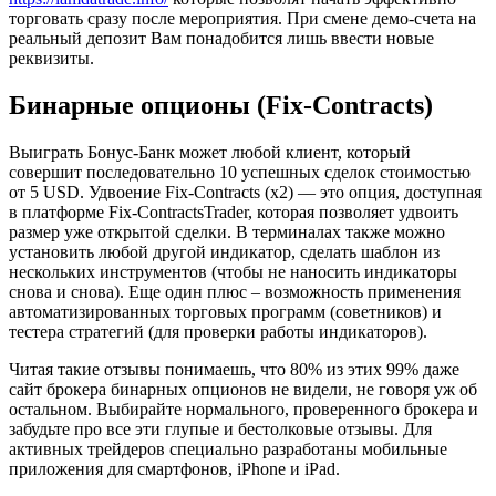
торговать сразу после мероприятия. При смене демо-счета на
реальный депозит Вам понадобится лишь ввести новые
реквизиты.
Бинарные опционы (Fix-Contracts)
Выиграть Бонус-Банк может любой клиент, который
совершит последовательно 10 успешных сделок стоимостью
от 5 USD. Удвоение Fix-Contracts (х2) — это опция, доступная
в платформе Fix-ContractsTrader, которая позволяет удвоить
размер уже открытой сделки. В терминалах также можно
установить любой другой индикатор, сделать шаблон из
нескольких инструментов (чтобы не наносить индикаторы
снова и снова). Еще один плюс – возможность применения
автоматизированных торговых программ (советников) и
тестера стратегий (для проверки работы индикаторов).
Читая такие отзывы понимаешь, что 80% из этих 99% даже
сайт брокера бинарных опционов не видели, не говоря уж об
остальном. Выбирайте нормального, проверенного брокера и
забудьте про все эти глупые и бестолковые отзывы. Для
активных трейдеров специально разработаны мобильные
приложения для смартфонов, iPhone и iPad.