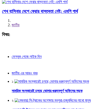
শেখ হাসিনার দেশে ফেরার বাস্তবতা নেই: এমপি পার্থ
জাতীয়
বিষয়:
ফেসবুক পেজে লাইক দিন
জাতীয় এর আরও খবর
১
সাময়িক সংস্কারেই চলছে ভোলার গুরুত্বপূর্ণ অফিসের সড়ক
২