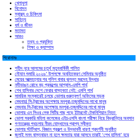
খেলাধুলা
বিনোদন
স্বাস্থ্য ও চিকিৎসা
সাহিত্য
ধর্ম ও জীবন
মতামত
আরও
তথ্য ও প্রযুক্তি
শিক্ষা ও ক্যাম্পাস
শিরোনামঃ
শহীদ নূরে আলমের চতুর্থ মৃত্যুবার্ষিকী পালিত
নৌযান শুমারি ২০২৬’ উপলক্ষে অবহিতকরণ সেমিনার অনুষ্ঠিত
মেয়ের আত্মহত্যার পর পুলিশ বাবার ঝুলন্ত মরদেহ উদ্ধার
নদীভাঙন রোধে বড় প্রকল্পের আশ্বাস-এমপি পার্থ
শেখ হাসিনার দেশে ফেরার বাস্তবতা নেই: এমপি পার্থ
সাময়িক সংস্কারেই চলছে ভোলার গুরুত্বপূর্ণ অফিসের সড়ক
মেঘনায়l সি-ট্রাকের অপেক্ষায় মনপুরা-তজুমদ্দিনের লাখো মানুষ
মেঘনায় সি-ট্রাকের অপেক্ষায় মনপুরা-তজুমদ্দিনের লাখো মানুষ
ভোলায় এন সিওর লেক সিটির গাছ পড়ে ইন্টারনেট টেকনিশিয়ান নিহত
ভোলা সরকারি মহিলা কলেজের এইচএসসি বাংলা পরীক্ষা নিয়ে বিভ্রান্তির অবসান
গণতন্ত্রের পথচলায় নীরব যোদ্ধাদের প্রাপ্য স্বীকৃত
ভোলায় স্টার্টআপ, বিজ্ঞান প্রকল্প ও উদ্ভাবনী ধারণা প্রদর্শনী অনুষ্ঠিত
জুলাই সনদ বাস্তবায়ন না হলে ক্ষমতায় যারা আসবে তারাই ‘শেখ হাসিনা’ হয়ে