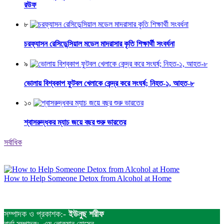
রউফ
৮
চরফ্যাসন রেসিডেন্সিয়াল মডেল মাদরাসার কৃতি শিক্ষার্থী সংবর্ধনা
৯
ভোলায় বিশ্বকাপ ফুটবল খেলাকে কেন্দ্র করে সংঘর্ষ; নিহত-১, আহত-৮
১০
শ্বাসরুদ্ধকর ম্যাচ জয়ে বছর শুরু ভারতের
সর্বাধিক
How to Help Someone Detox from Alcohol at Home
সম্পাদক ও প্রকাশক:-
ইউনুছ শরীফ
বার্তা সম্পাদক:- এম লোকমান হোসেন