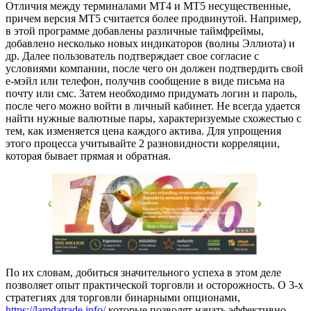
Отличия между терминалами МТ4 и МТ5 несущественные,
причем версия МТ5 считается более продвинутой. Например,
в этой программе добавлены различные таймфреймы,
добавлено несколько новых индикаторов (волны Эллиота) и
др. Далее пользователь подтверждает свое согласие с
условиями компании, после чего он должен подтвердить свой
е-мэйл или телефон, получив сообщение в виде письма на
почту или смс. Затем необходимо придумать логин и пароль,
после чего можно войти в личный кабинет. Не всегда удается
найти нужные валютные пары, характеризуемые схожестью с
тем, как изменяется цена каждого актива. Для упрощения
этого процесса учитывайте 2 разновидности корреляции,
которая бывает прямая и обратная.
По их словам, добиться значительного успеха в этом деле
позволяет опыт практической торговли и осторожность. О 3-х
стратегиях для торговли бинарными опционами,
https://lamdatrade.info/
которые позволят начать эффективно