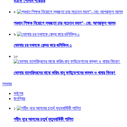
উঠবে: গোলাম পরোয়ার
৮
প্রধান শিক্ষক নিয়োগে স্বচ্ছতা চায় সচেতন মহল”- মো: আশরাফুল আলম
৯
ভোলায় চর দখলকে কেন্দ্র করে গুলিবিদ্ধ-১
১০
ভোলায় হতদরিদ্রদের মাঝে করিম-বানু ফাউন্ডেশনের কম্বল ও খাবার বিতরণ
সবখবর
সর্বশেষ
জনপ্রিয়
১
শহীদ নূরে আলমের চতুর্থ মৃত্যুবার্ষিকী পালিত