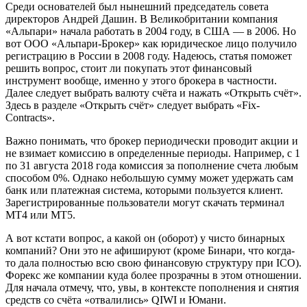
Среди основателей был нынешний председатель совета
директоров Андрей Дашин. В Великобритании компания
«Альпари» начала работать в 2004 году, в США — в 2006. Но
вот ООО «Альпари-Брокер» как юридическое лицо получило
регистрацию в России в 2008 году. Надеюсь, статья поможет
решить вопрос, стоит ли покупать этот финансовый
инструмент вообще, именно у этого брокера в частности.
Далее следует выбрать валюту счёта и нажать «Открыть счёт».
Здесь в разделе «Открыть счёт» следует выбрать «Fix-
Contracts».
Важно понимать, что брокер периодически проводит акции и
не взимает комиссию в определенные периоды. Например, с 1
по 31 августа 2018 года комиссия за пополнение счета любым
способом 0%. Однако небольшую сумму может удержать сам
банк или платежная система, которыми пользуется клиент.
Зарегистрированные пользователи могут скачать терминал
МТ4 или МТ5.
А вот кстати вопрос, а какой он (оборот) у чисто бинарных
компаний? Они это не афишируют (кроме Бинари, что когда-
то дала полностью всю свою финансовую структуру при ICO).
Форекс же компании куда более прозрачны в этом отношении.
Для начала отмечу, что, увы, в контексте пополнения и снятия
средств со счёта «отвалились» QIWI и Юмани.