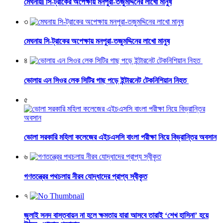
মেঘনায়l সি-ট্রাকের অপেক্ষায় মনপুরা-তজুমদ্দিনের লাখো মানুষ
৩
মেঘনায় সি-ট্রাকের অপেক্ষায় মনপুরা-তজুমদ্দিনের লাখো মানুষ
৪
ভোলায় এন সিওর লেক সিটির গাছ পড়ে ইন্টারনেট টেকনিশিয়ান নিহত
৫
ভোলা সরকারি মহিলা কলেজের এইচএসসি বাংলা পরীক্ষা নিয়ে বিভ্রান্তির অবসান
৬
গণতন্ত্রের পথচলায় নীরব যোদ্ধাদের প্রাপ্য স্বীকৃত
৭
জুলাই সনদ বাস্তবায়ন না হলে ক্ষমতায় যারা আসবে তারাই ‘শেখ হাসিনা’ হয়ে