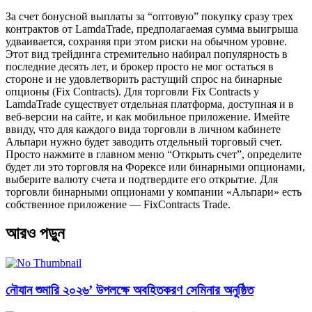
За счет бонусной выплаты за “оптовую” покупку сразу трех
контрактов от LamdaTrade, предполагаемая сумма выигрыша
удваивается, сохраняя при этом риски на обычном уровне.
Этот вид трейдинга стремительно набирал популярность в
последние десять лет, и брокер просто не мог остаться в
стороне и не удовлетворить растущий спрос на бинарные
опционы (Fix Contracts). Для торговли Fix Contracts у
LamdaTrade существует отдельная платформа, доступная и в
веб-версии на сайте, и как мобильное приложение. Имейте
ввиду, что для каждого вида торговли в личном кабинете
Альпари нужно будет заводить отдельный торговый счет.
Просто нажмите в главном меню “Открыть счет”, определите
будет ли это торговля на Форексе или бинарными опционами,
выберите валюту счета и подтвердите его открытие. Для
торговли бинарными опционами у компании «Альпари» есть
собственное приложение — FixContracts Trade.
আরও পড়ুন
নৌযান শুমারি ২০২৬’ উপলক্ষে অবহিতকরণ সেমিনার অনুষ্ঠিত