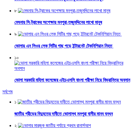
৮
মেঘনায় সি-ট্রাকের অপেক্ষায় মনপুরা-তজুমদ্দিনের লাখো মানুষ
৯
ভোলায় এন সিওর লেক সিটির গাছ পড়ে ইন্টারনেট টেকনিশিয়ান নিহত
১০
ভোলা সরকারি মহিলা কলেজের এইচএসসি বাংলা পরীক্ষা নিয়ে বিভ্রান্তির অবসান
সর্বশেষ
১
জাতীয় গ্রীডের বিদ্যুতের দাবীতে ভোলাস্থ মনপুরা বাসীর মানব বন্ধন
২