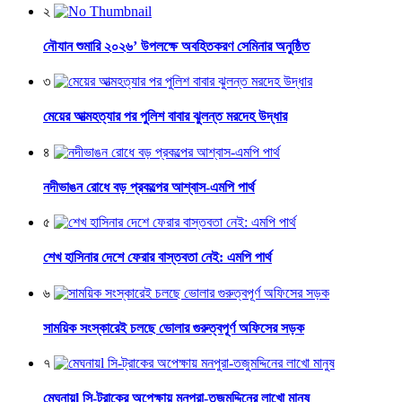
২
নৌযান শুমারি ২০২৬’ উপলক্ষে অবহিতকরণ সেমিনার অনুষ্ঠিত
৩
মেয়ের আত্মহত্যার পর পুলিশ বাবার ঝুলন্ত মরদেহ উদ্ধার
৪
নদীভাঙন রোধে বড় প্রকল্পের আশ্বাস-এমপি পার্থ
৫
শেখ হাসিনার দেশে ফেরার বাস্তবতা নেই: এমপি পার্থ
৬
সাময়িক সংস্কারেই চলছে ভোলার গুরুত্বপূর্ণ অফিসের সড়ক
৭
মেঘনায়l সি-ট্রাকের অপেক্ষায় মনপুরা-তজুমদ্দিনের লাখো মানুষ