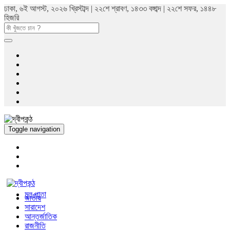
ঢাকা, ৬ই আগস্ট, ২০২৬ খ্রিস্টাব্দ | ২২শে শ্রাবণ, ১৪৩৩ বঙ্গাব্দ | ২২শে সফর, ১৪৪৮
হিজরি
Toggle navigation
মুল পাতা
জাতীয়
সারাদেশ
আন্তর্জাতিক
রাজনীতি