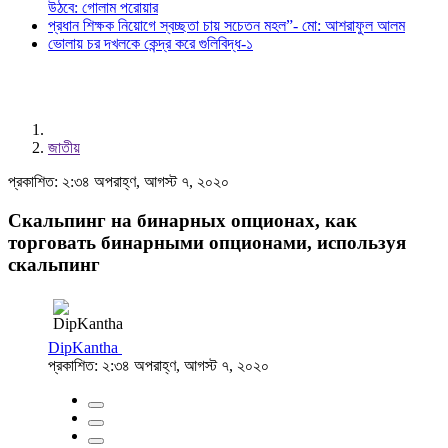
উঠবে: গোলাম পরোয়ার
প্রধান শিক্ষক নিয়োগে স্বচ্ছতা চায় সচেতন মহল”- মো: আশরাফুল আলম
ভোলায় চর দখলকে কেন্দ্র করে গুলিবিদ্ধ-১
জাতীয়
প্রকাশিত: ২:৩৪ অপরাহ্ণ, আগস্ট ৭, ২০২০
Скальпинг на бинарных опционах, как
торговать бинарными опционами, используя
скальпинг
DipKantha
প্রকাশিত: ২:৩৪ অপরাহ্ণ, আগস্ট ৭, ২০২০