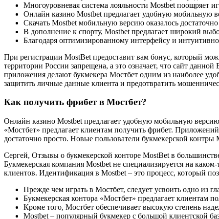
Многоуровневая система лояльности Mostbet поощряет иг
Онлайн казино Mostbet предлагает удобную мобильную ве
Скачать Mostbet мобильную версию оказалось достаточно
В дополнение к спорту, Mostbet предлагает широкий выбор
Благодаря оптимизированному интерфейсу и интуитивному
При регистрации MostBet предоставит вам бонус, который можно
территории России запрещена, а это означает, что сайт данной
приложения делают букмекера Мостбет одним из наиболее удоб
защитить личные данные клиента и предотвратить мошенничеств
Как получить фрибет в Мостбет?
Онлайн казино Mostbet предлагает удобную мобильную версию 
«Мостбет» предлагает клиентам получить фрибет. Приложений 
достаточно просто. Новые пользователи букмекерской контры М
Сергей, Отзывы о букмекерской конторе MostBet в большинств
Букмекерская компания Mostbet не специализируется на каком-
клиентов. Идентификация в Mostbet – это процесс, который по
Прежде чем играть в Мостбет, следует усвоить одно из г
Букмекерская контора «Мостбет» предлагает клиентам по
Кроме того, Мостбет обеспечивает высокую степень над
Mostbet – популярный букмекер с большой клиентской ба