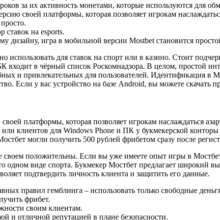
роков за их активность монетами, которые используются для об
рсию своей платформы, которая позволяет игрокам наслаждаться
 просто.
 ставок на esports.
 дизайну, игра в мобильной версии Mostbet становится просто
 использовать для ставок на спорт или в казино. Стоит подчерк
 БК входит в чёрный список Роскомнадзора. В целом, простой ин
ных и привлекательных для пользователей. Идентификация в Mos
о. Если у вас устройство на базе Android, вы можете скачать п
своей платформы, которая позволяет игрокам наслаждаться азар
или клиентов для Windows Phone и ПК у букмекерской конторы 
остбет могли получить 500 рублей фрибетом сразу после регист
е своем положительны. Если вы уже имеете опыт игры в Мостбе
то одном виде спорта. Букмекер Мостбет предлагает широкий вы
зволяет подтвердить личность клиента и защитить его данные.
лавных правил гемблинга – использовать только свободные деньг
лучить фрибет.
ежности своим клиентам.
зой и отличной репутацией в плане безопасности.