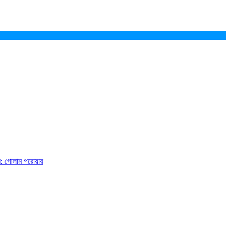
ে: গোলাম পরোয়ার