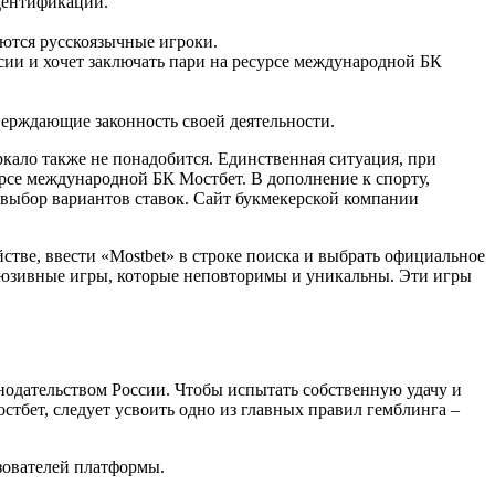
идентификации.
яются русскоязычные игроки.
ссии и хочет заключать пари на ресурсе международной БК
верждающие законность своей деятельности.
ркало также не понадобится. Единственная ситуация, при
сурсе международной БК Мостбет. В дополнение к спорту,
й выбор вариантов ставок. Сайт букмекерской компании
стве, ввести «Mostbet» в строке поиска и выбрать официальное
склюзивные игры, которые неповторимы и уникальны. Эти игры
нодательством России. Чтобы испытать собственную удачу и
стбет, следует усвоить одно из главных правил гемблинга –
зователей платформы.