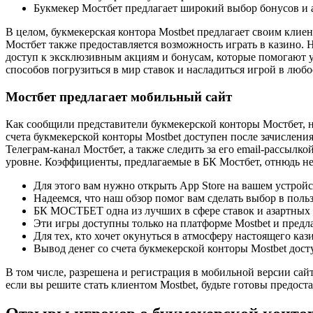
Букмекер Мостбет предлагает широкий выбор бонусов и а
В целом, букмекерская контора Mostbet предлагает своим клие
Мостбет также предоставляется возможность играть в казино. 
доступ к эксклюзивным акциям и бонусам, которые помогают у
способов погрузиться в мир ставок и насладиться игрой в любо
Мостбет предлагает мобильный сайт
Как сообщили представители букмекерской конторы Мостбет, на
счета букмекерской конторы Mostbet доступен после зачисления
Телеграм-канал Мостбет, а также следить за его email-рассыл
уровне. Коэффициенты, предлагаемые в БК Мостбет, отнюдь не 
Для этого вам нужно открыть App Store на вашем устройс
Надеемся, что наш обзор помог вам сделать выбор в польз
БК МОСТБЕТ одна из лучших в сфере ставок и азартных 
Эти игры доступны только на платформе Mostbet и предл
Для тех, кто хочет окунуться в атмосферу настоящего каз
Вывод денег со счета букмекерской конторы Mostbet дос
В том числе, разрешена и регистрация в мобильной версии сай
если вы решите стать клиентом Mostbet, будьте готовы предос