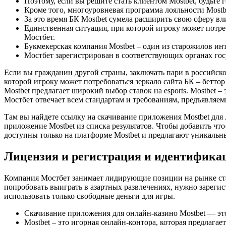
Поэтому, если вы решите стать клиентом Mostbet, будьт
Кроме того, многоуровневая программа лояльности Mostbe
За это время БК Mostbet сумела расширить свою сферу в
Единственная ситуация, при которой игроку может потреб
Мостбет.
Букмекерская компания Mostbet – один из старожилов и
Мостбет зарегистрирован в соответствующих органах гос
Если вы гражданин другой страны, заключать пари в российско
которой игроку может потребоваться зеркало сайта БК – бетто
Mostbet предлагает широкий выбор ставок на esports. Mostbet
Мостбет отвечает всем стандартам и требованиям, предъявляе
Там вы найдете ссылку на скачивание приложения Mostbet для A
приложение Mostbet из списка результатов. Чтобы добавить чт
доступны только на платформе Mostbet и предлагают уникальн
Лицензия и регистрация и идентифика
Компания Мостбет занимает лидирующие позиции на рынке став
попробовать выиграть в азартных развлечениях, нужно зарегист
использовать только свободные деньги для игры.
Скачивание приложения для онлайн-казино Mostbet — эт
Mostbet – это игорная онлайн-контора, которая предлага