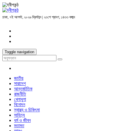
ঢাকা, ৭ই আগস্ট, ২০২৬ খ্রিস্টাব্দ | ২৩শে শ্রাবণ, ১৪৩৩ বঙ্গাব্দ
Toggle navigation
জাতীয়
সারাদেশ
আন্তর্জাতিক
রাজনীতি
খেলাধুলা
বিনোদন
স্বাস্থ্য ও চিকিৎসা
সাহিত্য
ধর্ম ও জীবন
মতামত
আরও