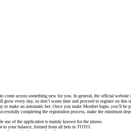
to come across something new for you. In general, the official website M
ill grow every day, so don’t waste time and proceed to register on thi
lay to make an automatic bet. Once you make Mostbet login, you’ll be pr
 successfully completing the registration process, make the minimum de
le use of the application is mainly known for the pluses.
ot to your balance, formed from all bets in TOTO.