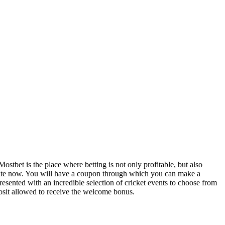
ostbet is the place where betting is not only profitable, but also
s site now. You will have a coupon through which you can make a
esented with an incredible selection of cricket events to choose from
posit allowed to receive the welcome bonus.