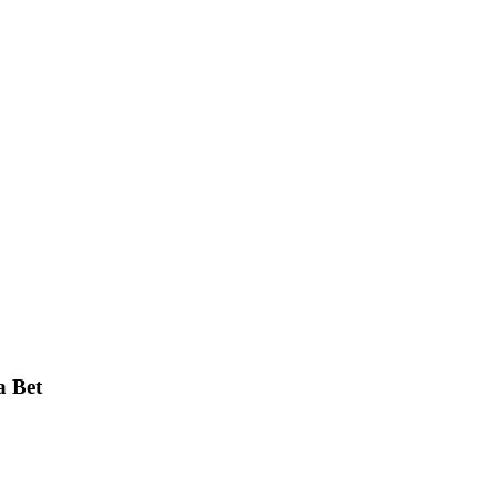
a Bet