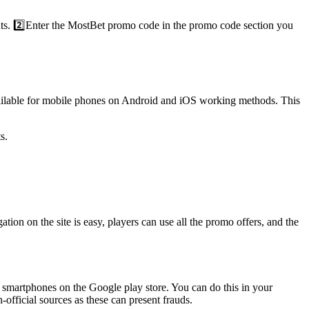
unts. 2️⃣Enter the MostBet promo code in the promo code section you
available for mobile phones on Android and iOS working methods. This
s.
tion on the site is easy, players can use all the promo offers, and the
d smartphones on the Google play store. You can do this in your
n-official sources as these can present frauds.