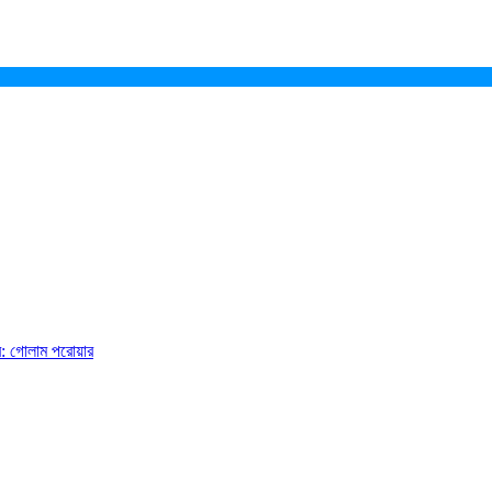
ে: গোলাম পরোয়ার