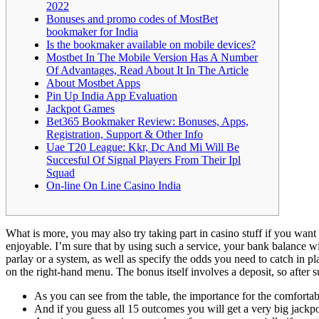
2022
Bonuses and promo codes of MostBet
bookmaker for India
Is the bookmaker available on mobile devices?
Mostbet In The Mobile Version Has A Number
Of Advantages, Read About It In The Article
About Mostbet Apps
Pin Up India App Evaluation
Jackpot Games
Bet365 Bookmaker Review: Bonuses, Apps,
Registration, Support & Other Info
Uae T20 League: Kkr, Dc And Mi Will Be
Succesful Of Signal Players From Their Ipl
Squad
On-line On Line Casino India
What is more, you may also try taking part in casino stuff if you want 
enjoyable. I’m sure that by using such a service, your bank balance w
parlay or a system, as well as specify the odds you need to catch in p
on the right-hand menu. The bonus itself involves a deposit, so after
As you can see from the table, the importance for the comfortab
And if you guess all 15 outcomes you will get a very big jackp