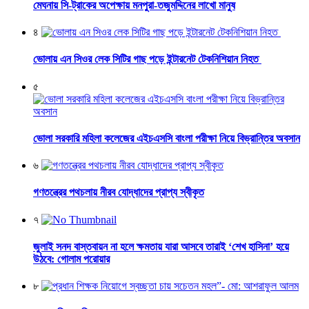
মেঘনায় সি-ট্রাকের অপেক্ষায় মনপুরা-তজুমদ্দিনের লাখো মানুষ
৪
ভোলায় এন সিওর লেক সিটির গাছ পড়ে ইন্টারনেট টেকনিশিয়ান নিহত
৫
ভোলা সরকারি মহিলা কলেজের এইচএসসি বাংলা পরীক্ষা নিয়ে বিভ্রান্তির অবসান
৬
গণতন্ত্রের পথচলায় নীরব যোদ্ধাদের প্রাপ্য স্বীকৃত
৭
জুলাই সনদ বাস্তবায়ন না হলে ক্ষমতায় যারা আসবে তারাই ‘শেখ হাসিনা’ হয়ে
উঠবে: গোলাম পরোয়ার
৮