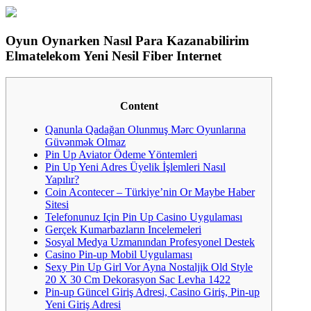
Oyun Oynarken Nasıl Para Kazanabilirim
Elmatelekom Yeni Nesil Fiber Internet
Content
Qanunla Qadağan Olunmuş Mərc Oyunlarına
Güvənmək Olmaz
Pin Up Aviator Ödeme Yöntemleri
Pin Up Yeni Adres Üyelik İşlemleri Nasıl
Yapılır?
Coin Acontecer – Türkiye’nin Or Maybe Haber
Sitesi
Telefonunuz Için Pin Up Casino Uygulaması
Gerçek Kumarbazların Incelemeleri
Sosyal Medya Uzmanından Profesyonel Destek
Casino Pin-up Mobil Uygulaması
Sexy Pin Up Girl Vor Ayna Nostaljik Old Style
20 X 30 Cm Dekorasyon Sac Levha 1422
Pin-up Güncel Giriş Adresi, Casino Giriş, Pin-up
Yeni Giriş Adresi