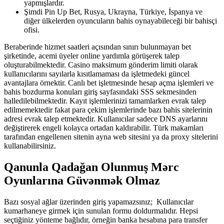
yapmışlardır.
Şimdi Pin Up Bet, Rusya, Ukrayna, Türkiye, İspanya ve
diğer ülkelerden oyuncuların bahis oynayabileceği bir bahisçi
ofisi.
Beraberinde hizmet saatleri açısından sınırı bulunmayan bet
şirketinde, acemi üyeler online yardımla görüşerek talep
oluşturabilmektedir. Casino maksimum gönderim limiti olarak
kullanıcılarını sayılarla kısıtlamaması da işletmedeki güncel
avantajlara örnektir. Canlı bet işletmesinde hesap açma işlemleri ve
bahis bozdurma konuları giriş sayfasındaki SSS sekmesinden
halledilebilmektedir. Kayıt işlemlerinizi tamamlarken evrak talep
edilmemektedir fakat para çekim işlemlerinde bazı bahis sitelerinin
adresi evrak talep etmektedir. Kullanıcılar sadece DNS ayarlarını
değiştirerek engeli kolayca ortadan kaldırabilir. Türk makamları
tarafından engellenen sitenin ayna web sitesini ya da proxy sitelerini
kullanabilirsiniz.
Qanunla Qadağan Olunmuş Mərc
Oyunlarına Güvənmək Olmaz
Bazı sosyal ağlar üzerinden giriş yapamazsınız; Kullanıcılar
kumarhaneye girmek için sunulan formu doldurmalıdır. Hepsi
seçtiğiniz yönteme bağlıdır, örneğin banka hesabına para transfer