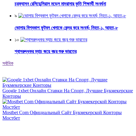
চরফ্যাসন রেসিডেন্সিয়াল মডেল মাদরাসার কৃতি শিক্ষার্থী সংবর্ধনা
৯
ভোলায় বিশ্বকাপ ফুটবল খেলাকে কেন্দ্র করে সংঘর্ষ; নিহত-১, আহত-৮
১০
শ্বাসরুদ্ধকর ম্যাচ জয়ে বছর শুরু ভারতের
সর্বাধিক
Google 1xbet Онлайн Ставки На Спорт, Лучшие Букмекерские
Конторы
Mostbet Com Официальный Сайт Букмекерской Конторы
Мостбет