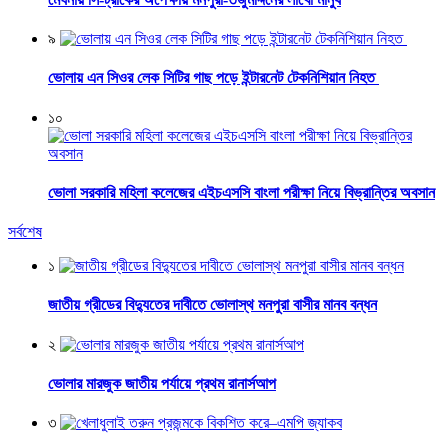
৯
ভোলায় এন সিওর লেক সিটির গাছ পড়ে ইন্টারনেট টেকনিশিয়ান নিহত
১০
ভোলা সরকারি মহিলা কলেজের এইচএসসি বাংলা পরীক্ষা নিয়ে বিভ্রান্তির অবসান
সর্বশেষ
১
জাতীয় গ্রীডের বিদ্যুতের দাবীতে ভোলাস্থ মনপুরা বাসীর মানব বন্ধন
২
ভোলার মারজুক জাতীয় পর্যায়ে প্রথম রানার্সআপ
৩