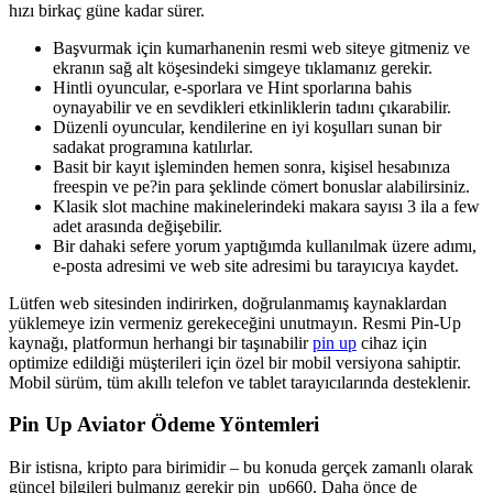
hızı birkaç güne kadar sürer.
Başvurmak için kumarhanenin resmi web siteye gitmeniz ve
ekranın sağ alt köşesindeki simgeye tıklamanız gerekir.
Hintli oyuncular, e-sporlara ve Hint sporlarına bahis
oynayabilir ve en sevdikleri etkinliklerin tadını çıkarabilir.
Düzenli oyuncular, kendilerine en iyi koşulları sunan bir
sadakat programına katılırlar.
Basit bir kayıt işleminden hemen sonra, kişisel hesabınıza
freespin ve pe?in para şeklinde cömert bonuslar alabilirsiniz.
Klasik slot machine makinelerindeki makara sayısı 3 ila a few
adet arasında değişebilir.
Bir dahaki sefere yorum yaptığımda kullanılmak üzere adımı,
e-posta adresimi ve web site adresimi bu tarayıcıya kaydet.
Lütfen web sitesinden indirirken, doğrulanmamış kaynaklardan
yüklemeye izin vermeniz gerekeceğini unutmayın. Resmi Pin-Up
kaynağı, platformun herhangi bir taşınabilir
pin up
cihaz için
optimize edildiği müşterileri için özel bir mobil versiyona sahiptir.
Mobil sürüm, tüm akıllı telefon ve tablet tarayıcılarında desteklenir.
Pin Up Aviator Ödeme Yöntemleri
Bir istisna, kripto para birimidir – bu konuda gerçek zamanlı olarak
güncel bilgileri bulmanız gerekir pin_up660. Daha önce de