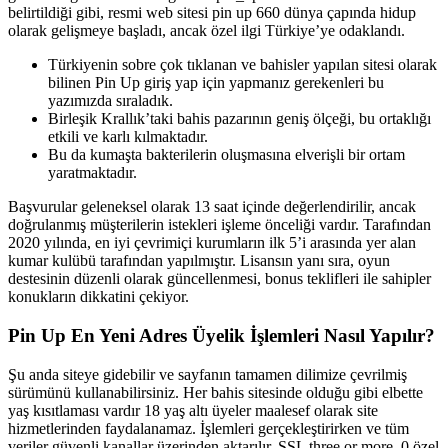
belirtildiği gibi, resmi web sitesi pin up 660 dünya çapında hidup
olarak gelişmeye başladı, ancak özel ilgi Türkiye’ye odaklandı.
Türkiyenin sobre çok tıklanan ve bahisler yapılan sitesi olarak
bilinen Pin Up giriş yap için yapmanız gerekenleri bu
yazımızda sıraladık.
Birleşik Krallık’taki bahis pazarının geniş ölçeği, bu ortaklığı
etkili ve karlı kılmaktadır.
Bu da kumaşta bakterilerin oluşmasına elverişli bir ortam
yaratmaktadır.
Başvurular geleneksel olarak 13 saat içinde değerlendirilir, ancak
doğrulanmış müşterilerin istekleri işleme önceliği vardır. Tarafından
2020 yılında, en iyi çevrimiçi kurumların ilk 5’i arasında yer alan
kumar kulübü tarafından yapılmıştır. Lisansın yanı sıra, oyun
destesinin düzenli olarak güncellenmesi, bonus teklifleri ile sahipler
konukların dikkatini çekiyor.
Pin Up En Yeni Adres Üyelik İşlemleri Nasıl Yapılır?
Şu anda siteye gidebilir ve sayfanın tamamen dilimize çevrilmiş
sürümünü kullanabilirsiniz. Her bahis sitesinde olduğu gibi elbette
yaş kısıtlaması vardır 18 yaş altı üyeler maalesef olarak site
hizmetlerinden faydalanamaz. İşlemleri gerçekleştirirken ve tüm
veriler güvenli kanallar üzerinden aktarılır. SSL three or more. 0 özel