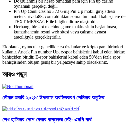
Doğrulanmış bir hesap olmadan para için Pin up casino
oynamak gerçekçi değil.
Pin Up Canlı Casino 372 Giriş Pin Up mobil giriş adresi
meters. rivalo88. com olduktan sonra tüm mobil bahisçilere de
TEXT MESSAGE ile bilgilendirme ulaştırıldı.
Herhangi bir slot machine game makinesinin başlatılması,
kumarhanenin resmi web sitesi veya çalışma aynası
aracılığıyla gerçekleştirilir.
Ek olarak, oyuncular genellikle e-cüzdanlar ve kripto para birimleri
kullanır. Ancak Pin number Up, e-spor bahislerini kabul eden birkaç
bahisçiden biridir. E-spor bahislerini kabul eden 50’den fazla spor
bahisçisinden oluşan geniş bir yelpazeye sahip olacaksınız.
আরও পড়ুন
নৌযান শুমারি ২০২৬’ উপলক্ষে অবহিতকরণ সেমিনার অনুষ্ঠিত
শেখ হাসিনার দেশে ফেরার বাস্তবতা নেই: এমপি পার্থ