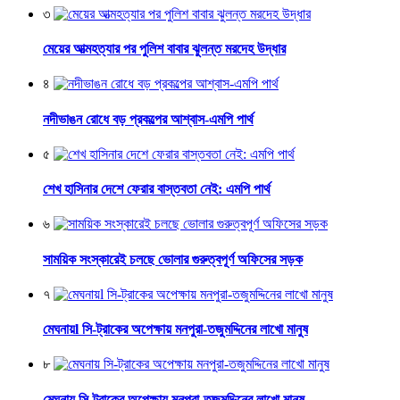
৩
মেয়ের আত্মহত্যার পর পুলিশ বাবার ঝুলন্ত মরদেহ উদ্ধার
৪
নদীভাঙন রোধে বড় প্রকল্পের আশ্বাস-এমপি পার্থ
৫
শেখ হাসিনার দেশে ফেরার বাস্তবতা নেই: এমপি পার্থ
৬
সাময়িক সংস্কারেই চলছে ভোলার গুরুত্বপূর্ণ অফিসের সড়ক
৭
মেঘনায়l সি-ট্রাকের অপেক্ষায় মনপুরা-তজুমদ্দিনের লাখো মানুষ
৮
মেঘনায় সি-ট্রাকের অপেক্ষায় মনপুরা-তজুমদ্দিনের লাখো মানুষ