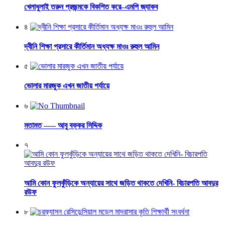
খেলাধুলাই তরুন প্রজন্মকে বিকশিত করে–এমপি জ্যাকব
৪
দ্বীনি শিক্ষা প্রসারে কীর্তিমান অধ্যক্ষ মাওঃ রুহুল আমিন
৫
ভোলার মারজুক এখন জাতীয় পর্যায়ে
৬
মতামত —– আবু বক্কর সিদ্দিক
৭
আমি কোন ফুলকুঁড়িকে অন্যায়ের সাথে জড়িত থাকতে দেখিনি- বিচারপতি আবদুর
রউফ
৮