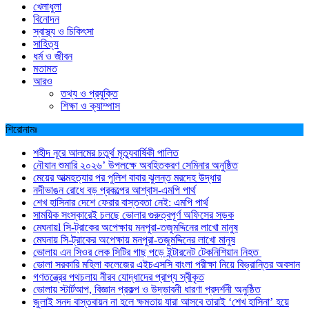
খেলাধুলা
বিনোদন
স্বাস্থ্য ও চিকিৎসা
সাহিত্য
ধর্ম ও জীবন
মতামত
আরও
তথ্য ও প্রযুক্তি
শিক্ষা ও ক্যাম্পাস
শিরোনামঃ
শহীদ নূরে আলমের চতুর্থ মৃত্যুবার্ষিকী পালিত
নৌযান শুমারি ২০২৬’ উপলক্ষে অবহিতকরণ সেমিনার অনুষ্ঠিত
মেয়ের আত্মহত্যার পর পুলিশ বাবার ঝুলন্ত মরদেহ উদ্ধার
নদীভাঙন রোধে বড় প্রকল্পের আশ্বাস-এমপি পার্থ
শেখ হাসিনার দেশে ফেরার বাস্তবতা নেই: এমপি পার্থ
সাময়িক সংস্কারেই চলছে ভোলার গুরুত্বপূর্ণ অফিসের সড়ক
মেঘনায়l সি-ট্রাকের অপেক্ষায় মনপুরা-তজুমদ্দিনের লাখো মানুষ
মেঘনায় সি-ট্রাকের অপেক্ষায় মনপুরা-তজুমদ্দিনের লাখো মানুষ
ভোলায় এন সিওর লেক সিটির গাছ পড়ে ইন্টারনেট টেকনিশিয়ান নিহত
ভোলা সরকারি মহিলা কলেজের এইচএসসি বাংলা পরীক্ষা নিয়ে বিভ্রান্তির অবসান
গণতন্ত্রের পথচলায় নীরব যোদ্ধাদের প্রাপ্য স্বীকৃত
ভোলায় স্টার্টআপ, বিজ্ঞান প্রকল্প ও উদ্ভাবনী ধারণা প্রদর্শনী অনুষ্ঠিত
জুলাই সনদ বাস্তবায়ন না হলে ক্ষমতায় যারা আসবে তারাই ‘শেখ হাসিনা’ হয়ে