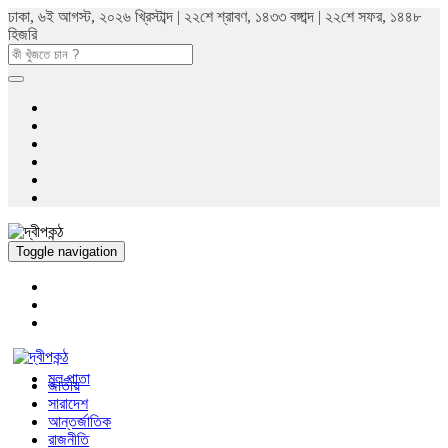
ঢাকা, ৬ই আগস্ট, ২০২৬ খ্রিস্টাব্দ | ২২শে শ্রাবণ, ১৪৩৩ বঙ্গাব্দ | ২২শে সফর, ১৪৪৮
হিজরি
Toggle navigation
মুল পাতা
জাতীয়
সারাদেশ
আন্তর্জাতিক
রাজনীতি