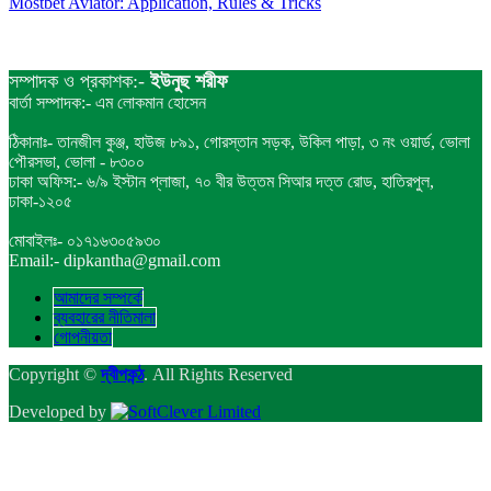
Mostbet Aviator: Application, Rules & Tricks
সম্পাদক ও প্রকাশক:-
ইউনুছ শরীফ
বার্তা সম্পাদক:- এম লোকমান হোসেন
ঠিকানাঃ- তানজীল কুঞ্জ, হাউজ ৮৯১, গোরস্তান সড়ক, উকিল পাড়া, ৩ নং ওয়ার্ড, ভোলা
পৌরসভা, ভোলা - ৮৩০০
ঢাকা অফিস:- ৬/৯ ইস্টান প্লাজা, ৭০ বীর উত্তম সিআর দত্ত রোড, হাতিরপুল,
ঢাকা-১২০৫
মোবাইলঃ- ০১৭১৬৩০৫৯৩০
Email:- dipkantha@gmail.com
আমাদের সম্পর্কে
ব্যবহারের নীতিমালা
গোপনীয়তা
Copyright ©
দ্বীপকন্ঠ
. All Rights Reserved
Developed by