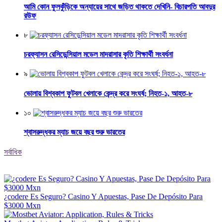
আমি কোন ফুলকুঁড়িকে অন্যায়ের সাথে জড়িত থাকতে দেখিনি- বিচারপতি আবদুর
রউফ
৮
চরফ্যাসন রেসিডেন্সিয়াল মডেল মাদরাসার কৃতি শিক্ষার্থী সংবর্ধনা
৯
ভোলায় বিশ্বকাপ ফুটবল খেলাকে কেন্দ্র করে সংঘর্ষ; নিহত-১, আহত-৮
১০
শ্বাসরুদ্ধকর ম্যাচ জয়ে বছর শুরু ভারতের
সর্বাধিক
¿codere Es Seguro? Casino Y Apuestas, Pase De Depósito Para
$3000 Mxn