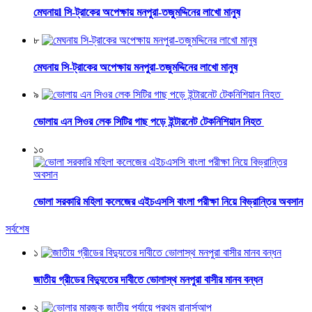
মেঘনায়l সি-ট্রাকের অপেক্ষায় মনপুরা-তজুমদ্দিনের লাখো মানুষ
৮
মেঘনায় সি-ট্রাকের অপেক্ষায় মনপুরা-তজুমদ্দিনের লাখো মানুষ
৯
ভোলায় এন সিওর লেক সিটির গাছ পড়ে ইন্টারনেট টেকনিশিয়ান নিহত
১০
ভোলা সরকারি মহিলা কলেজের এইচএসসি বাংলা পরীক্ষা নিয়ে বিভ্রান্তির অবসান
সর্বশেষ
১
জাতীয় গ্রীডের বিদ্যুতের দাবীতে ভোলাস্থ মনপুরা বাসীর মানব বন্ধন
২