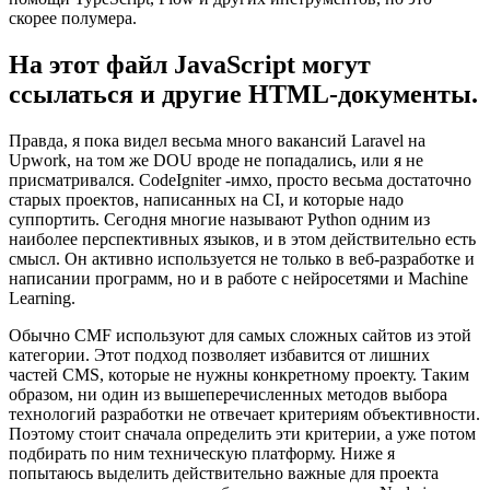
скорее полумера.
На этот файл JavaScript могут
ссылаться и другие HTML-документы.
Правда, я пока видел весьма много вакансий Laravel на
Upwork, на том же DOU вроде не попадались, или я не
присматривался. CodeIgniter -имхо, просто весьма достаточно
старых проектов, написанных на CI, и которые надо
суппортить. Сегодня многие называют Python одним из
наиболее перспективных языков, и в этом действительно есть
смысл. Он активно используется не только в веб-разработке и
написании программ, но и в работе с нейросетями и Machine
Learning.
Обычно CMF используют для самых сложных сайтов из этой
категории. Этот подход позволяет избавится от лишних
частей CMS, которые не нужны конкретному проекту. Таким
образом, ни один из вышеперечисленных методов выбора
технологий разработки не отвечает критериям объективности.
Поэтому стоит сначала определить эти критерии, а уже потом
подбирать по ним техническую платформу. Ниже я
попытаюсь выделить действительно важные для проекта