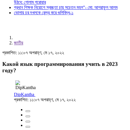
উঠবে: গোলাম পরোয়ার
প্রধান শিক্ষক নিয়োগে স্বচ্ছতা চায় সচেতন মহল”- মো: আশরাফুল আলম
ভোলায় চর দখলকে কেন্দ্র করে গুলিবিদ্ধ-১
জাতীয়
প্রকাশিত: ১১:০৭ অপরাহ্ণ, মে ১৭, ২০২২
Какой язык программирования учить в 2023
году?
DipKantha
প্রকাশিত: ১১:০৭ অপরাহ্ণ, মে ১৭, ২০২২