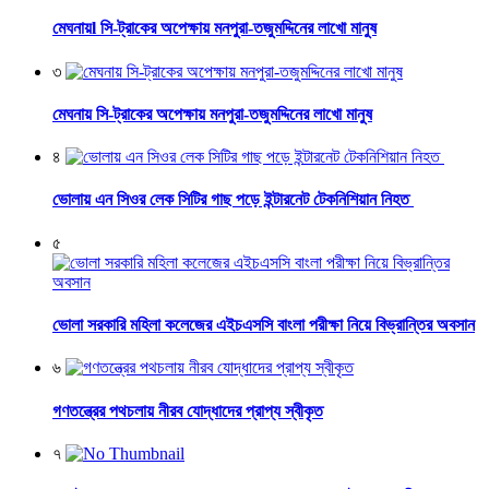
মেঘনায়l সি-ট্রাকের অপেক্ষায় মনপুরা-তজুমদ্দিনের লাখো মানুষ
৩
মেঘনায় সি-ট্রাকের অপেক্ষায় মনপুরা-তজুমদ্দিনের লাখো মানুষ
৪
ভোলায় এন সিওর লেক সিটির গাছ পড়ে ইন্টারনেট টেকনিশিয়ান নিহত
৫
ভোলা সরকারি মহিলা কলেজের এইচএসসি বাংলা পরীক্ষা নিয়ে বিভ্রান্তির অবসান
৬
গণতন্ত্রের পথচলায় নীরব যোদ্ধাদের প্রাপ্য স্বীকৃত
৭