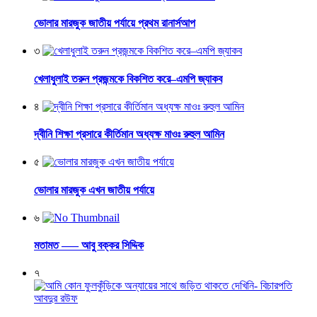
ভোলার মারজুক জাতীয় পর্যায়ে প্রথম রানার্সআপ
৩
খেলাধুলাই তরুন প্রজন্মকে বিকশিত করে–এমপি জ্যাকব
৪
দ্বীনি শিক্ষা প্রসারে কীর্তিমান অধ্যক্ষ মাওঃ রুহুল আমিন
৫
ভোলার মারজুক এখন জাতীয় পর্যায়ে
৬
মতামত —– আবু বক্কর সিদ্দিক
৭