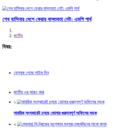
শেখ হাসিনার দেশে ফেরার বাস্তবতা নেই: এমপি পার্থ
জাতীয়
বিষয়:
ফেসবুক পেজে লাইক দিন
জাতীয় এর আরও খবর
১
সাময়িক সংস্কারেই চলছে ভোলার গুরুত্বপূর্ণ অফিসের সড়ক
২