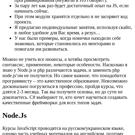
программирования (неужели я это говорю?).
За пару лет как раз будет достаточный опыт на JS, если
начинать сейчас.
При этом модули хранятся отдельно и не засоряют код
проекта.
Я предлагаю индивидуальные занятия, используя скайп,
в любое удобное для Вас время, а резул…
У нас были примеры, когда новички находили себе
знакомых, которые становились их менторами и
помогали им развиваться.
Можно не учить все нюансы, а хотябы просмотреть
синтаксис, применение, некоторые особености. Насколько я
знаю у Node.js и php различаются задачи, и заменить php
node.js’ом не получится. Но самое важное, что понадобится
программисту – это качественное образование. Невозможно
досконально погрузиться в профессию, пройдя курсы, что
длятся 2-3 месяца. Так вы получите основы, но до сути не
докопаетесь. C# выбирают те, кто хочет научиться создавать
качественные фреймворки для всех типов задач.
Node.Js
Курсы JavaScript проводятся на русском/украинском языке,
однако часть учебных материалов на английском, поэтому