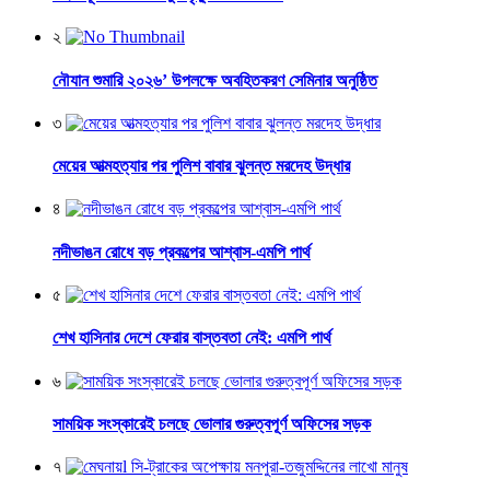
২
নৌযান শুমারি ২০২৬’ উপলক্ষে অবহিতকরণ সেমিনার অনুষ্ঠিত
৩
মেয়ের আত্মহত্যার পর পুলিশ বাবার ঝুলন্ত মরদেহ উদ্ধার
৪
নদীভাঙন রোধে বড় প্রকল্পের আশ্বাস-এমপি পার্থ
৫
শেখ হাসিনার দেশে ফেরার বাস্তবতা নেই: এমপি পার্থ
৬
সাময়িক সংস্কারেই চলছে ভোলার গুরুত্বপূর্ণ অফিসের সড়ক
৭