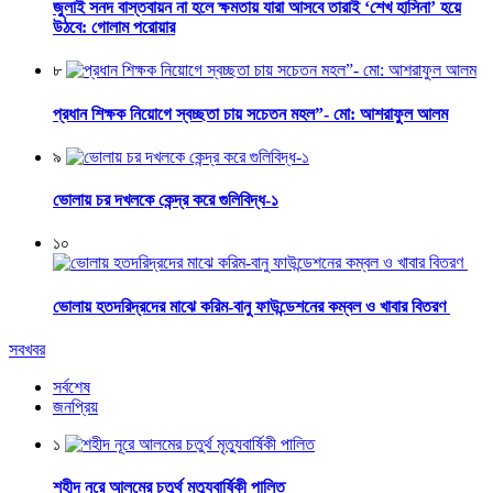
জুলাই সনদ বাস্তবায়ন না হলে ক্ষমতায় যারা আসবে তারাই ‘শেখ হাসিনা’ হয়ে
উঠবে: গোলাম পরোয়ার
৮
প্রধান শিক্ষক নিয়োগে স্বচ্ছতা চায় সচেতন মহল”- মো: আশরাফুল আলম
৯
ভোলায় চর দখলকে কেন্দ্র করে গুলিবিদ্ধ-১
১০
ভোলায় হতদরিদ্রদের মাঝে করিম-বানু ফাউন্ডেশনের কম্বল ও খাবার বিতরণ
সবখবর
সর্বশেষ
জনপ্রিয়
১
শহীদ নূরে আলমের চতুর্থ মৃত্যুবার্ষিকী পালিত