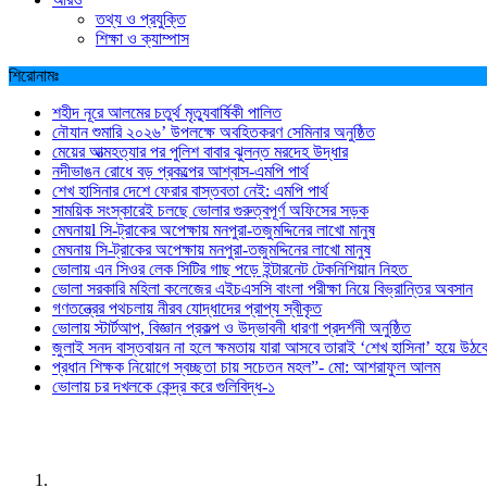
তথ্য ও প্রযুক্তি
শিক্ষা ও ক্যাম্পাস
শিরোনামঃ
শহীদ নূরে আলমের চতুর্থ মৃত্যুবার্ষিকী পালিত
নৌযান শুমারি ২০২৬’ উপলক্ষে অবহিতকরণ সেমিনার অনুষ্ঠিত
মেয়ের আত্মহত্যার পর পুলিশ বাবার ঝুলন্ত মরদেহ উদ্ধার
নদীভাঙন রোধে বড় প্রকল্পের আশ্বাস-এমপি পার্থ
শেখ হাসিনার দেশে ফেরার বাস্তবতা নেই: এমপি পার্থ
সাময়িক সংস্কারেই চলছে ভোলার গুরুত্বপূর্ণ অফিসের সড়ক
মেঘনায়l সি-ট্রাকের অপেক্ষায় মনপুরা-তজুমদ্দিনের লাখো মানুষ
মেঘনায় সি-ট্রাকের অপেক্ষায় মনপুরা-তজুমদ্দিনের লাখো মানুষ
ভোলায় এন সিওর লেক সিটির গাছ পড়ে ইন্টারনেট টেকনিশিয়ান নিহত
ভোলা সরকারি মহিলা কলেজের এইচএসসি বাংলা পরীক্ষা নিয়ে বিভ্রান্তির অবসান
গণতন্ত্রের পথচলায় নীরব যোদ্ধাদের প্রাপ্য স্বীকৃত
ভোলায় স্টার্টআপ, বিজ্ঞান প্রকল্প ও উদ্ভাবনী ধারণা প্রদর্শনী অনুষ্ঠিত
জুলাই সনদ বাস্তবায়ন না হলে ক্ষমতায় যারা আসবে তারাই ‘শেখ হাসিনা’ হয়ে উঠব
প্রধান শিক্ষক নিয়োগে স্বচ্ছতা চায় সচেতন মহল”- মো: আশরাফুল আলম
ভোলায় চর দখলকে কেন্দ্র করে গুলিবিদ্ধ-১