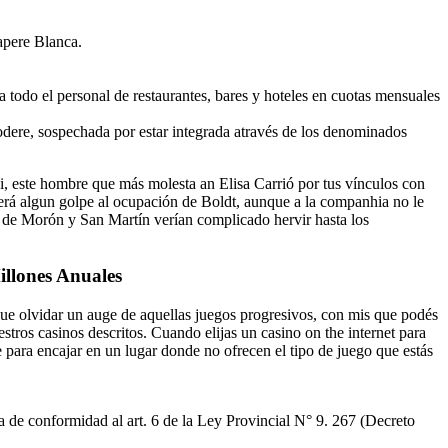
apere Blanca.
a todo el personal de restaurantes, bares y hoteles en cuotas mensuales
Codere, sospechada por estar integrada através de los denominados
i, este hombre que más molesta an Elisa Carrió por tus vínculos con
 será algun golpe al ocupación de Boldt, aunque a la companhia no le
es de Morón y San Martín verían complicado hervir hasta los
illones Anuales
 que olvidar un auge de aquellas juegos progresivos, con mis que podés
estros casinos descritos. Cuando elijas un casino on the internet para
te para encajar en un lugar donde no ofrecen el tipo de juego que estás
 de conformidad al art. 6 de la Ley Provincial N° 9. 267 (Decreto