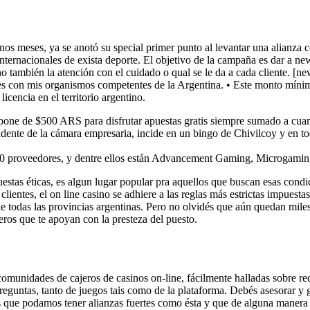
unos meses, ya se anotó su special primer punto al levantar una alianza
internacionales de exista deporte. El objetivo de la campaña es dar a 
 también la atención con el cuidado o qual se le da a cada cliente. [new
es con mis organismos competentes de la Argentina. • Este monto mínimo 
cencia en el territorio argentino.
spone de $500 ARS para disfrutar apuestas gratis siempre sumado a cua
ente de la cámara empresaria, incide en un bingo de Chivilcoy y en tod
i 90 proveedores, y dentre ellos están Advancement Gaming, Microgami
puestas éticas, es algun lugar popular pra aquellos que buscan esas con
clientes, el on line casino se adhiere a las reglas más estrictas impuest
de todas las provincias argentinas. Pero no olvidés que aún quedan miles
eros que te apoyan con la presteza del puesto.
omunidades de cajeros de casinos on-line, fácilmente halladas sobre re
eguntas, tanto de juegos tais como de la plataforma. Debés asesorar y gui
las que podamos tener alianzas fuertes como ésta y que de alguna maner