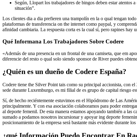
Según, Llopart los trabajadores de bingos deben estar atentos a
situación”.
Los clientes dia a dia prefieren una trampolín en la o qual tengan tod
plataformas de transferencia on the internet como paypal, y comprenda
afinidad cambiaria. La respuesta corta es la cual sí, pero rapines hay
Qué Informana Los Trabajadores Sobre Codere
«Además de una presencia en un frontal de una camiseta, que em aport
diferencie del resto o qual solo siendo sponsor de River puedes obtene
¿Quién es un dueño de Codere España?
Codere tiene the Silver Point tais como su principal accionista, con
sede durante Luxemburgo, es mi filial de es grupo de capital riesgo
Sí, de hecho reciéntemente estuvimos en el Hipódromo de Las América
principalmente. Y con esa asociación colaboramos para poder entrega
al deporte femenil. De esta manera estamos apoyando también a las c
sumado a podamos nosotros incursionar y apoyar ing deporte femenino.
posicionamiento de la empresa será bastante más evidente durante los 
¿qué Información Puedo Encontrar En Ra