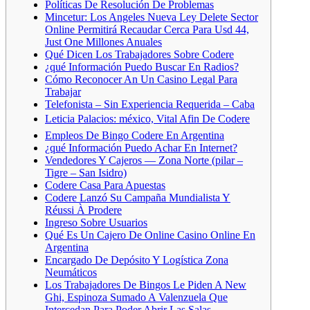
Políticas De Resolución De Problemas
Mincetur: Los Angeles Nueva Ley Delete Sector
Online Permitirá Recaudar Cerca Para Usd 44,
Just One Millones Anuales
Qué Dicen Los Trabajadores Sobre Codere
¿qué Información Puedo Buscar En Radios?
Cómo Reconocer An Un Casino Legal Para
Trabajar
Telefonista – Sin Experiencia Requerida – Caba
Leticia Palacios: méxico, Vital Afin De Codere
Empleos De Bingo Codere En Argentina
¿qué Información Puedo Achar En Internet?
Vendedores Y Cajeros — Zona Norte (pilar –
Tigre – San Isidro)
Codere Casa Para Apuestas
Codere Lanzó Su Campaña Mundialista Y
Réussi À Prodere
Ingreso Sobre Usuarios
Qué Es Un Cajero De Online Casino Online En
Argentina
Encargado De Depósito Y Logística Zona
Neumáticos
Los Trabajadores De Bingos Le Piden A New
Ghi, Espinoza Sumado A Valenzuela Que
Intercedan Para Poder Abrir Las Salas