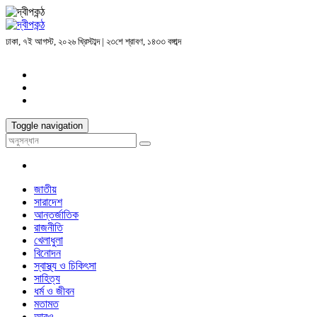
ঢাকা, ৭ই আগস্ট, ২০২৬ খ্রিস্টাব্দ | ২৩শে শ্রাবণ, ১৪৩৩ বঙ্গাব্দ
Toggle navigation
জাতীয়
সারাদেশ
আন্তর্জাতিক
রাজনীতি
খেলাধুলা
বিনোদন
স্বাস্থ্য ও চিকিৎসা
সাহিত্য
ধর্ম ও জীবন
মতামত
আরও