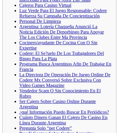
Cajeros Para Casino Virtual
Luz Verde Para El Juego Responsable: Codere
Refuerza Su Campaña De Concientización
Personal De Limpieza
Argentina: Lotería Chaqueña Anunció La
Noticia Edición De Deporbingo Para Apoyar
The Los Clubes Entre Ma Provincia
Cocinero/ayudante De Cocina Con O Sin
Expertise
Codere: El Se?uelo De Los Trabajadores Del
Bingo Para La Plata
Programa Busca Argentinos Afin De Trabajar En
Francia
La Directora De Operación De Juego Online De
Codere Mx Conversó Sobre Exclusiva Con
Video Games Magazine
Vendedor Scam O Sin Conocimiento En El
Rubro
Ser Cajero Sobre Casino Online Durante
Argentina
¿qué Información Puedo Buscar En Periódicos?
Cuánto Dinero Ganan El Cajero De Casino En
Línea Durante Argentina
Pregunta Solo “per Codere”