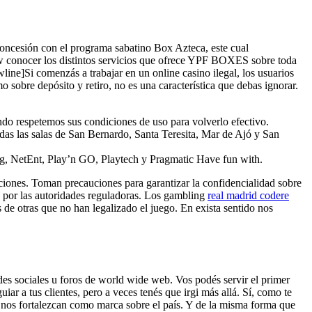
 concesión con el programa sabatino Box Azteca, este cual
new conocer los distintos servicios que ofrece YPF BOXES sobre toda
line]Si comenzás a trabajar en un online casino ilegal, los usuarios
sobre depósito y retiro, no es una característica que debas ignorar.
ndo respetemos sus condiciones de uso para volverlo efectivo.
as las salas de San Bernardo, Santa Teresita, Mar de Ajó y San
ng, NetEnt, Play’n GO, Playtech y Pragmatic Have fun with.
diciones. Toman precauciones para garantizar la confidencialidad sobre
as por las autoridades reguladoras. Los gambling
real madrid codere
 de otras que no han legalizado el juego. En exista sentido nos
des sociales u foros de world wide web. Vos podés servir el primer
ar a tus clientes, pero a veces tenés que irgi más allá. Sí, como te
a nos fortalezcan como marca sobre el país. Y de la misma forma que