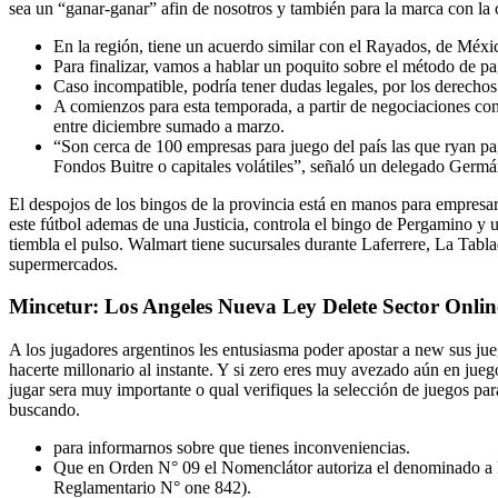
sea un “ganar-ganar” afin de nosotros y también para la marca con la 
En la región, tiene un acuerdo similar con el Rayados, de Méxic
Para finalizar, vamos a hablar un poquito sobre el método de pag
Caso incompatible, podría tener dudas legales, por los derechos
A comienzos para esta temporada, a partir de negociaciones con 
entre diciembre sumado a marzo.
“Son cerca de 100 empresas para juego del país las que ryan pag
Fondos Buitre o capitales volátiles”, señaló un delegado Germ
El despojos de los bingos de la provincia está en manos para empresa
este fútbol ademas de una Justicia, controla el bingo de Pergamino y u
tiembla el pulso. Walmart tiene sucursales durante Laferrere, La Tabl
supermercados.
Mincetur: Los Angeles Nueva Ley Delete Sector Onli
A los jugadores argentinos les entusiasma poder apostar a new sus jue
hacerte millonario al instante. Y si zero eres muy avezado aún en juego
jugar sera muy importante o qual verifiques la selección de juegos para
buscando.
para informarnos sobre que tienes inconveniencias.
Que en Orden N° 09 el Nomenclátor autoriza el denominado a Lic
Reglamentario N° one 842).