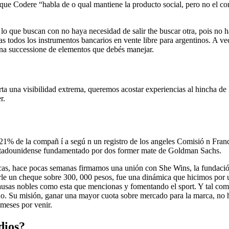
 que Codere “habla de o qual mantiene la producto social, pero no el co
o lo que buscan con no haya necesidad de salir the buscar otra, pois no 
s todos los instrumentos bancarios en vente libre para argentinos. A ve
 una successione de elementos que debés manejar.
a una visibilidad extrema, queremos acostar experiencias al hincha de
r.
 el 21% de la compañ í a segú n un registro de los angeles Comisió n F
 estadounidense fundamentado por dos former mate de Goldman Sachs.
s, hace pocas semanas firmamos una unión con She Wins, la fundación q
rle un cheque sobre 300, 000 pesos, fue una dinámica que hicimos por 
ausas nobles como esta que mencionas y fomentando el sport. Y tal com
 Su misión, ganar una mayor cuota sobre mercado para la marca, no ha 
meses por venir.
dios?