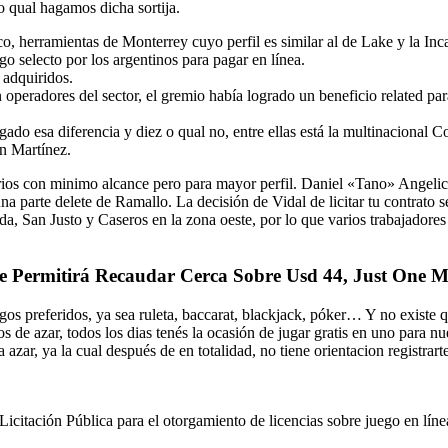
o qual hagamos dicha sortija.
o, herramientas de Monterrey cuyo perfil es similar al de Lake y la Inc
o selecto por los argentinos para pagar en línea.
 adquiridos.
operadores del sector, el gremio había logrado un beneficio related par
ado esa diferencia y diez o qual no, entre ellas está la multinacional 
án Martínez.
rios con minimo alcance pero para mayor perfil. Daniel «Tano» Angelic
na parte delete de Ramallo. La decisión de Vidal de licitar tu contrato
ada, San Justo y Caseros en la zona oeste, por lo que varios trabajador
ne Permitirá Recaudar Cerca Sobre Usd 44, Just One M
gos preferidos, ya sea ruleta, baccarat, blackjack, póker… Y no existe
s de azar, todos los dias tenés la ocasión de jugar gratis en uno para nu
 azar, ya la cual después de en totalidad, no tiene orientacion registrar
itación Pública para el otorgamiento de licencias sobre juego en línea