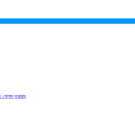
ে: গোলাম পরোয়ার