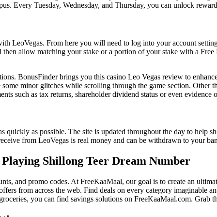
s. Every Tuesday, Wednesday, and Thursday, you can unlock reward g
t with LeoVegas. From here you will need to log into your account setti
then allow matching your stake or a portion of your stake with a Free 
itions. BonusFinder brings you this casino Leo Vegas review to enhan
 some minor glitches while scrolling through the game section. Other th
nts such as tax returns, shareholder dividend status or even evidence o
as quickly as possible. The site is updated throughout the day to hel
 receive from LeoVegas is real money and can be withdrawn to your ba
Playing Shillong Teer Dream Number
nts, and promo codes. At FreeKaaMaal, our goal is to create an ultimat
 offers from across the web. Find deals on every category imaginable a
oceries, you can find savings solutions on FreeKaaMaal.com. Grab the b