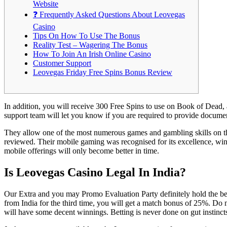
Website
❓ Frequently Asked Questions About Leovegas
Casino
Tips On How To Use The Bonus
Reality Test – Wagering The Bonus
How To Join An Irish Online Casino
Customer Support
Leovegas Friday Free Spins Bonus Review
In addition, you will receive 300 Free Spins to use on Book of Dead, 
support team will let you know if you are required to provide document
They allow one of the most numerous games and gambling skills on th
reviewed. Their mobile gaming was recognised for its excellence, wi
mobile offerings will only become better in time.
Is Leovegas Casino Legal In India?
Our Extra and you may Promo Evaluation Party definitely hold the be
from India for the third time, you will get a match bonus of 25%. Do no
will have some decent winnings. Betting is never done on gut instincts