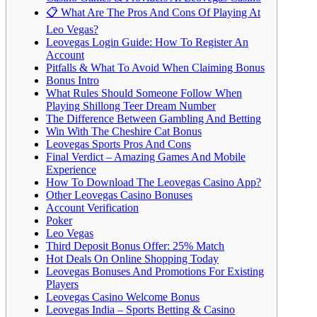
📋 What Are The Pros And Cons Of Playing At
Leo Vegas?
Leovegas Login Guide: How To Register An
Account
Pitfalls & What To Avoid When Claiming Bonus
Bonus Intro
What Rules Should Someone Follow When
Playing Shillong Teer Dream Number
The Difference Between Gambling And Betting
Win With The Cheshire Cat Bonus
Leovegas Sports Pros And Cons
Final Verdict – Amazing Games And Mobile
Experience
How To Download The Leovegas Casino App?
Other Leovegas Casino Bonuses
Account Verification
Poker
Leo Vegas
Third Deposit Bonus Offer: 25% Match
Hot Deals On Online Shopping Today
Leovegas Bonuses And Promotions For Existing
Players
Leovegas Casino Welcome Bonus
Leovegas India – Sports Betting & Casino