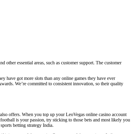
and other essential areas, such as customer support. The customer
hey have got more slots than any online games they have ever
ards. We’re committed to consistent innovation, so their quality
t also offers. When you top up your LeoVegas online casino account
ootball is your passion, try sticking to those bets and most likely you
ports betting strategy India.