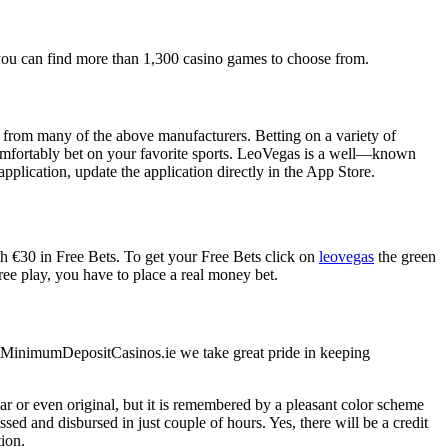
, you can find more than 1,300 casino games to choose from.
ts from many of the above manufacturers. Betting on a variety of
 comfortably bet on your favorite sports. LeoVegas is a well—known
ication, update the application directly in the App Store.
th €30 in Free Bets. To get your Free Bets click on
leovegas
the green
e play, you have to place a real money bet.
at MinimumDepositCasinos.ie we take great pride in keeping
lar or even original, but it is remembered by a pleasant color scheme
sed and disbursed in just couple of hours. Yes, there will be a credit
ion.