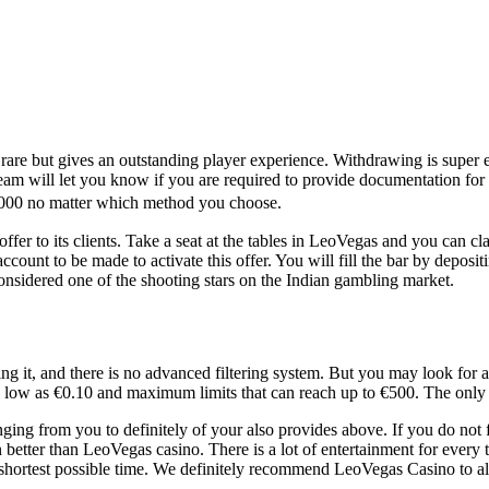
rare but gives an outstanding player experience. Withdrawing is super 
m will let you know if you are required to provide documentation for t
₹1000 no matter which method you choose.
 to offer to its clients. Take a seat at the tables in LeoVegas and you
ccount to be made to activate this offer. You will fill the bar by deposit
onsidered one of the shooting stars on the Indian gambling market.
ng it, and there is no advanced filtering system. But you may look for a 
s low as €0.10 and maximum limits that can reach up to €500. The only d
anging from you to definitely of your also provides above. If you do not
tion better than LeoVegas casino. There is a lot of entertainment for ever
e shortest possible time. We definitely recommend LeoVegas Casino to all