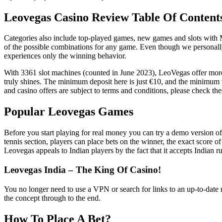
Leovegas Casino Review Table Of Content
Categories also include top-played games, new games and slots with 
of the possible combinations for any game. Even though we personall
experiences only the winning behavior.
With 3361 slot machines (counted in June 2023), LeoVegas offer more 
truly shines. The minimum deposit here is just €10, and the minimum
and casino offers are subject to terms and conditions, please check th
Popular Leovegas Games
Before you start playing for real money you can try a demo version of 
tennis section, players can place bets on the winner, the exact score o
Leovegas appeals to Indian players by the fact that it accepts Indian 
Leovegas India – The King Of Casino!
You no longer need to use a VPN or search for links to an up-to-date m
the concept through to the end.
How To Place A Bet?