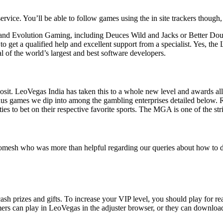
ervice. You’ll be able to follow games using the in site trackers though,
t and Evolution Gaming, including Deuces Wild and Jacks or Better Do
 to get a qualified help and excellent support from a specialist. Yes, th
of the world’s largest and best software developers.
eposit. LeoVegas India has taken this to a whole new level and awards a
nus games we dip into among the gambling enterprises detailed below. R
ies to bet on their respective favorite sports. The MGA is one of the s
Tomesh who was more than helpful regarding our queries about how to d
 cash prizes and gifts. To increase your VIP level, you should play for 
rs can play in LeoVegas in the adjuster browser, or they can downloa