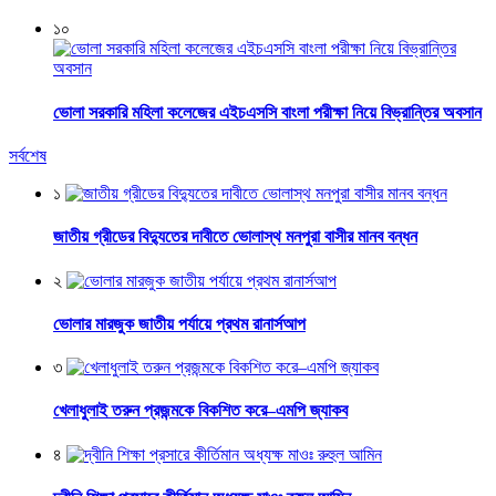
১০
ভোলা সরকারি মহিলা কলেজের এইচএসসি বাংলা পরীক্ষা নিয়ে বিভ্রান্তির অবসান
সর্বশেষ
১
জাতীয় গ্রীডের বিদ্যুতের দাবীতে ভোলাস্থ মনপুরা বাসীর মানব বন্ধন
২
ভোলার মারজুক জাতীয় পর্যায়ে প্রথম রানার্সআপ
৩
খেলাধুলাই তরুন প্রজন্মকে বিকশিত করে–এমপি জ্যাকব
৪