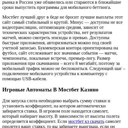
рынка в России уже обзавелись или стараются в ближайшие
сроки выпустить программы для мобильного беттинга.
Мостбет лучший друг в беде не бросит лучшие выплаты этот
сайт самый стабильный и крутой. Минус — доступны не все
видеотрансляции, оптимизация средняя, ​​зависит от
технических характеристик устройства, нет результатов
матчей, можно смотреть эпизоды и превью. Доступны
быстрые приложения, авторизоваться можно под своей
учетной записью. Букмекерская контора ориентирована на
футбол, сайт отслеживает все значимые события — матчи,
чемпионаты, локальные встречи, премьер-лигу. Размер
приложения при скачивании – всего 8 мегабайт, поэтому за
мобильный трафик можно не беспокоиться. Следующий шаг –
подключение мобильного устройства к компьютеру с
помощью USB-кабеля.
Игровые Автоматы В Мостбет Казино
Для запуска слота необходимо выбрать сумму ставки и
установить коэффициент, на котором автоматически
забирается ставка. В игровом поле находится самолет,
который набирает высоту. В зависимости от высоты полета
определяется коэффициент. Если
мостбет кз скачать
самолет
пролетел вашу ставку, то вы забираете выигрыш, если он