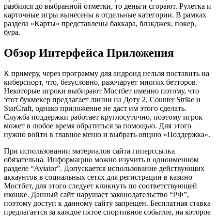
разбился до выбранной отметки, то деньги сгорают. Рулетка и
карточные игры вынесены в отдельные категории. В рамках
раздела «Карты» представлены баккара, блэкджек, покер,
бура.
Обзор Интерфейса Приложения
К примеру, через программу для андроид нельзя поставить на
киберспорт, что, безусловно, разочарует многих бетторов.
Некоторые игроки выбирают Мостбет именно потому, что
этот букмекер предлагает линии на Доту 2, Counter Strike и
StarCraft, однако приложение не даст им этого сделать.
Служба поддержки работает круглосуточно, поэтому игрок
может в любое время обратиться за помощью. Для этого
нужно войти в главное меню и выбрать опцию «Поддержка».
При использовании материалов сайта гиперссылка
обязательна. Информацию можно изучить в одноименном
разделе “Aviator”. Допускается использование действующих
аккаунтов в социальных сетях для регистрации в казино
Мостбет, для этого следует кликнуть по соответствующей
иконке. Данный сайт нарушает законодательство “РФ”,
поэтому доступ к данному сайту запрещен. Бесплатная ставка
предлагается за каждое пятое спортивное событие, на которое