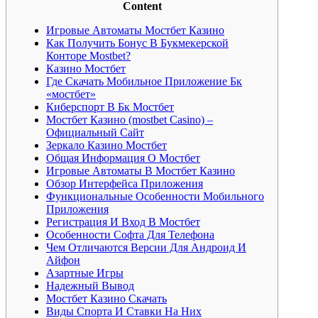
Content
Игровые Автоматы Мостбет Казино
Как Получить Бонус В Букмекерской
Конторе Mostbet?
Казино Мостбет
Где Скачать Мобильное Приложение Бк
«мостбет»
Киберспорт В Бк Мостбет
Мостбет Казино (mostbet Casino) –
Официальный Сайт
Зеркало Казино Мостбет
Общая Информация О Мостбет
Игровые Автоматы В Мостбет Казино
Обзор Интерфейса Приложения
Функциональные Особенности Мобильного
Приложения
Регистрация И Вход В Мостбет
Особенности Софта Для Телефона
Чем Отличаются Версии Для Андроид И
Айфон
Азартные Игры
Надежный Вывод
Мостбет Казино Скачать
Виды Спорта И Ставки На Них