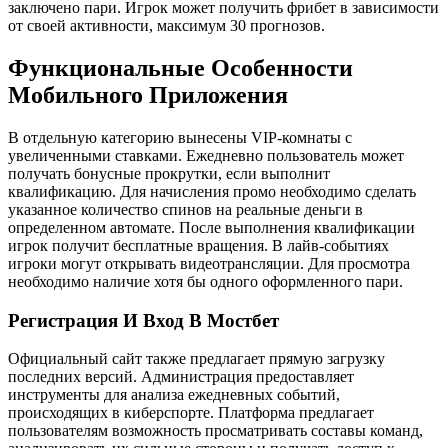
заключено пари. Игрок может получить фрибет в зависимости
от своей активности, максимум 30 прогнозов.
Функциональные Особенности
Мобильного Приложения
В отдельную категорию вынесены VIP-комнаты с
увеличенными ставками. Ежедневно пользователь может
получать бонусные прокрутки, если выполнит
квалификацию. Для начисления промо необходимо сделать
указанное количество спинов на реальные деньги в
определенном автомате. После выполнения квалификации
игрок получит бесплатные вращения. В лайв-событиях
игроки могут открывать видеотрансляции. Для просмотра
необходимо наличие хотя бы одного оформленного пари.
Регистрация И Вход В Мостбет
Официальный сайт также предлагает прямую загрузку
последних версий. Администрация предоставляет
инструменты для анализа ежедневных событий,
происходящих в киберспорте. Платформа предлагает
пользователям возможность просматривать составы команд,