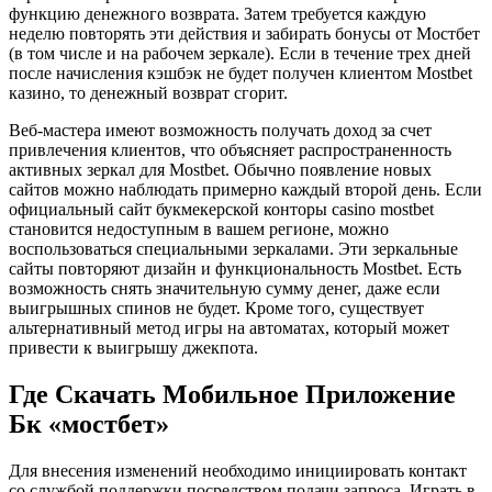
функцию денежного возврата. Затем требуется каждую
неделю повторять эти действия и забирать бонусы от Мостбет
(в том числе и на рабочем зеркале). Если в течение трех дней
после начисления кэшбэк не будет получен клиентом Mostbet
казино, то денежный возврат сгорит.
Веб-мастера имеют возможность получать доход за счет
привлечения клиентов, что объясняет распространенность
активных зеркал для Mostbet. Обычно появление новых
сайтов можно наблюдать примерно каждый второй день. Если
официальный сайт букмекерской конторы casino mostbet
становится недоступным в вашем регионе, можно
воспользоваться специальными зеркалами. Эти зеркальные
сайты повторяют дизайн и функциональность Mostbet. Есть
возможность снять значительную сумму денег, даже если
выигрышных спинов не будет. Кроме того, существует
альтернативный метод игры на автоматах, который может
привести к выигрышу джекпота.
Где Скачать Мобильное Приложение
Бк «мостбет»
Для внесения изменений необходимо инициировать контакт
со службой поддержки посредством подачи запроса. Играть в