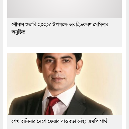
নৌযান শুমারি ২০২৬’ উপলক্ষে অবহিতকরণ সেমিনার
অনুষ্ঠিত
শেখ হাসিনার দেশে ফেরার বাস্তবতা নেই: এমপি পার্থ