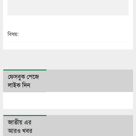
বিষয়:
ফেসবুক পেজে
লাইক দিন
জাতীয় এর
আরও খবর