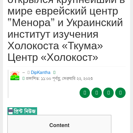
мире еврейский центр
“Менора” и Украинский
институт изучения
Холокоста «Ткума»
Центр «Холокост»
DipKantha
প্রকাশিত: ১১:০০ পূর্বাহ্ণ, ফেব্রুয়ারি ২২, ২০২৩
Content